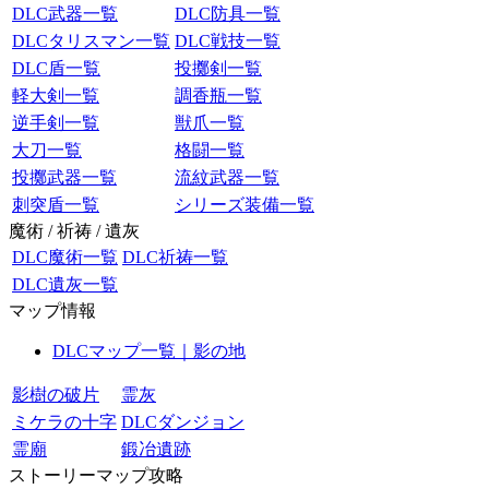
DLC武器一覧
DLC防具一覧
DLCタリスマン一覧
DLC戦技一覧
DLC盾一覧
投擲剣一覧
軽大剣一覧
調香瓶一覧
逆手剣一覧
獣爪一覧
大刀一覧
格闘一覧
投擲武器一覧
流紋武器一覧
刺突盾一覧
シリーズ装備一覧
魔術 / 祈祷 / 遺灰
DLC魔術一覧
DLC祈祷一覧
DLC遺灰一覧
マップ情報
DLCマップ一覧｜影の地
影樹の破片
霊灰
ミケラの十字
DLCダンジョン
霊廟
鍛冶遺跡
ストーリーマップ攻略