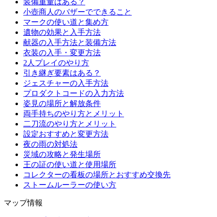
装備重量はある？
小壺商人のバザーでできること
マークの使い道と集め方
遺物の効果と入手方法
献器の入手方法と装備方法
衣装の入手・変更方法
2人プレイのやり方
引き継ぎ要素はある？
ジェスチャーの入手方法
プロダクトコードの入力方法
姿見の場所と解放条件
両手持ちのやり方とメリット
二刀流のやり方とメリット
設定おすすめと変更方法
夜の雨の対処法
災域の攻略と発生場所
王の証の使い道と使用場所
コレクターの看板の場所とおすすめ交換先
ストームルーラーの使い方
マップ情報