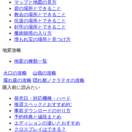
マップと地図の見方
砦の場所とできること
教会の場所とできること
坑道の場所とできること
封牢の場所とできること
魔術師塔の入り方
埋もれ宝の場所と見つけ方
地変攻略
地変の種類一覧
火口の攻略
山嶺の攻略
腐れ森の攻略
隠れ都ノクラテオの攻略
購入前に読みたい
発売日・対応機種・ハード
推奨スペックとおすすめPC
事前ダウンロードのやり方
予約特典と値段まとめ
エディションの違いとおすすめ
クロスプレイはできる？