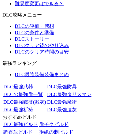
難易度変更はできる？
DLC攻略メニュー
DLCの評価・感想
DLCの条件と準備
DLCストーリー
DLCクリア後のやり込み
DLCのクリア時間の目安
最強ランキング
DLC最強装備装備まとめ
DLC最強武器
DLC最強防具
DLCの最強盾一覧
DLC最強タリスマン
DLC最強戦技(戦灰)
DLC最強魔術
DLC最強祈祷
DLC最強遺灰
おすすめビルド
DLC最強ビルド
盾チクビルド
調香瓶ビルド
拒絶の刺ビルド