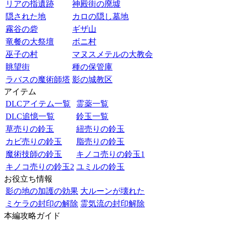
リアの指遺跡
神殿街の廃墟
隠された地
カロの隠し墓地
霧谷の砦
ギザ山
竜餐の大祭壇
ボニ村
巫子の村
マヌスメテルの大教会
眺望街
種の保管庫
ラバスの魔術師塔
影の城教区
アイテム
DLCアイテム一覧
霊薬一覧
DLC追憶一覧
鈴玉一覧
草売りの鈴玉
紐売りの鈴玉
カビ売りの鈴玉
脂売りの鈴玉
魔術技師の鈴玉
キノコ売りの鈴玉1
キノコ売りの鈴玉2
ユミルの鈴玉
お役立ち情報
影の地の加護の効果
大ルーンが壊れた
ミケラの封印の解除
霊気流の封印解除
本編攻略ガイド