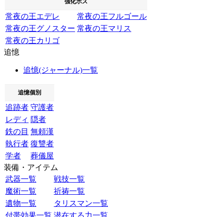
強化ボス
常夜の王エデレ
常夜の王フルゴール
常夜の王グノスター
常夜の王マリス
常夜の王カリゴ
追憶
追憶(ジャーナル)一覧
追憶個別
追跡者
守護者
レディ
隠者
鉄の目
無頼漢
執行者
復讐者
学者
葬儀屋
装備・アイテム
武器一覧
戦技一覧
魔術一覧
祈祷一覧
遺物一覧
タリスマン一覧
付帯効果一覧
潜在する力一覧