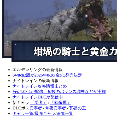
エルデンリングの最新情報
Switch2版が2026年8/28(金)に発売決定！
ナイトレインの最新情報
ナイトレイン攻略情報まとめ
Ver. 1.03.4が配信、多数のバランス調整などが実施
ナイトレインDLCが配信中！
新キャラ
「学者」
/
「葬儀屋」
DLCボス
安寧者
/
常夜安寧者
/
瓦礫の王
キャラ一覧
/
最強キャラ
/
追憶一覧