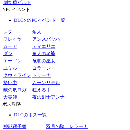
刺突盾ビルド
NPCイベント
DLCのNPCイベント一覧
レダ
角人
フレイヤ
アンスバッハ
ムーア
ティエリエ
ダン
角人の老婆
エーゴン
竜餐の巫女
ユミル
ヨラーン
クウィライン
トリーナ
拾い虫
ムーンリデル
獣の爪ロガ
狂える手
大壺師
夜の剣士アンナ
ボス攻略
DLCのボス一覧
神獣獅子舞
双月の騎士レラーナ