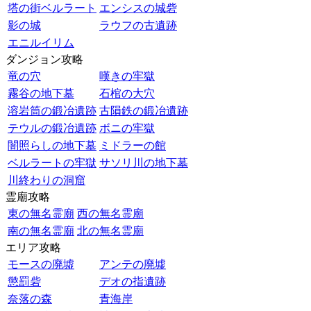
塔の街ベルラート
エンシスの城砦
影の城
ラウフの古遺跡
エニルイリム
ダンジョン攻略
竜の穴
嘆きの牢獄
霧谷の地下墓
石棺の大穴
溶岩筒の鍛冶遺跡
古隕鉄の鍛冶遺跡
テウルの鍛冶遺跡
ボニの牢獄
闇照らしの地下墓
ミドラーの館
ベルラートの牢獄
サソリ川の地下墓
川終わりの洞窟
霊廟攻略
東の無名霊廟
西の無名霊廟
南の無名霊廟
北の無名霊廟
エリア攻略
モースの廃墟
アンテの廃墟
懲罰砦
デオの指遺跡
奈落の森
青海岸