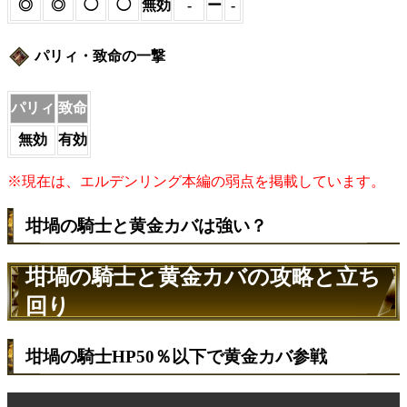
◎
◎
◯
◯
無効
-
ー
-
パリィ・致命の一撃
パリィ
致命
無効
有効
※現在は、エルデンリング本編の弱点を掲載しています。
坩堝の騎士と黄金カバは強い？
坩堝の騎士と黄金カバの攻略と立ち
回り
坩堝の騎士HP50％以下で黄金カバ参戦