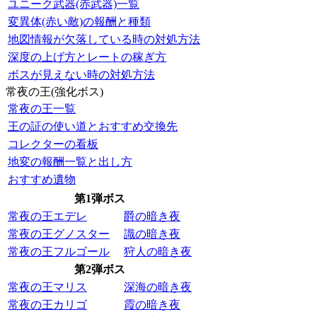
ユニーク武器(赤武器)一覧
変異体(赤い敵)の報酬と種類
地図情報が欠落している時の対処方法
深度の上げ方とレートの稼ぎ方
ボスが見えない時の対処方法
常夜の王(強化ボス)
常夜の王一覧
王の証の使い道とおすすめ交換先
コレクターの看板
地変の報酬一覧と出し方
おすすめ遺物
第1弾ボス
常夜の王エデレ
爵の暗き夜
常夜の王グノスター
識の暗き夜
常夜の王フルゴール
狩人の暗き夜
第2弾ボス
常夜の王マリス
深海の暗き夜
常夜の王カリゴ
霞の暗き夜