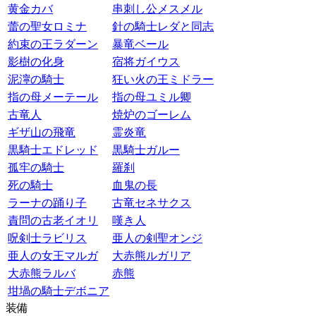
黄金カバ
串刺し公メスメル
蕾の聖女ロミナ
針の騎士レダと同志
約束の王ラダーン
暴竜ベール
影樹の化身
宿将ガイウス
泥濘の騎士
狂い火の王ミドラー
指の母メーテール
指の母ユミル卿
古竜人
焼炉のゴーレム
ギザ山の飛竜
霊炎竜
黒騎士エドレッド
黒騎士ガルー
孤牢の騎士
羅刹
死の騎士
血鬼の長
ラーナの踊り子
古竜セネサクス
責問の古老イオリ
嘆き人
呪剣士ラビリス
亜人の剣聖オンジ
亜人の女王マルガ
大赤熊ルガリア
大赤熊ラルバ
赤熊
坩堝の騎士デボニア
装備