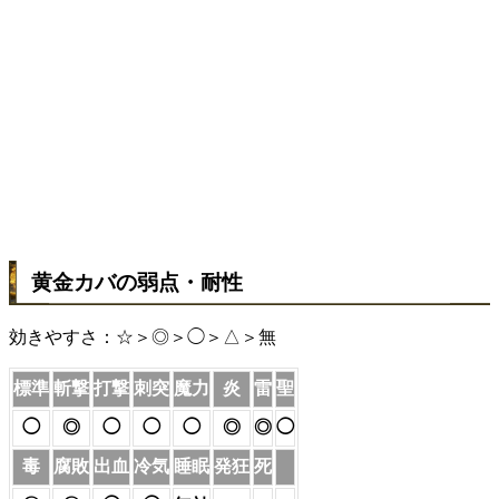
黄金カバの弱点・耐性
効きやすさ：☆＞◎＞◯＞△＞無
標準
斬撃
打撃
刺突
魔力
炎
雷
聖
◯
◎
◯
◯
◯
◎
◎
◯
毒
腐敗
出血
冷気
睡眠
発狂
死