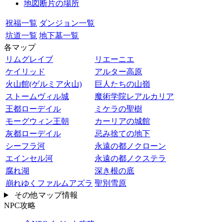
地図断片の場所
祝福一覧
ダンジョン一覧
坑道一覧
地下墓一覧
各マップ
リムグレイブ
リエーニエ
ケイリッド
アルター高原
火山館(ゲルミア火山)
巨人たちの山嶺
ストームヴィル城
魔術学院レアルカリア
王都ローデイル
ミケラの聖樹
モーグウィン王朝
カーリアの城館
灰都ローデイル
忌み捨ての地下
シーフラ河
永遠の都ノクローン
エインセル河
永遠の都ノクステラ
腐れ湖
深き根の底
崩れゆくファルムアズラ
聖別雪原
その他マップ情報
NPC攻略