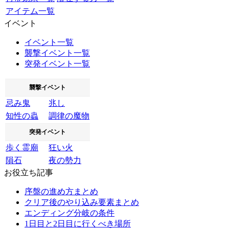
アイテム一覧
イベント
イベント一覧
襲撃イベント一覧
突発イベント一覧
襲撃イベント
忌み鬼
兆し
知性の蟲
調律の魔物
突発イベント
歩く霊廟
狂い火
隕石
夜の勢力
お役立ち記事
序盤の進め方まとめ
クリア後のやり込み要素まとめ
エンディング分岐の条件
1日目と2日目に行くべき場所