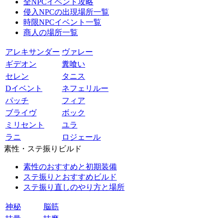
全NPCイベント攻略
侵入NPCの出現場所一覧
時限NPCイベント一覧
商人の場所一覧
アレキサンダー
ヴァレー
ギデオン
糞喰い
セレン
タニス
Dイベント
ネフェリルー
パッチ
フィア
ブライヴ
ボック
ミリセント
ユラ
ラニ
ロジェール
素性・ステ振りビルド
素性のおすすめと初期装備
ステ振りとおすすめビルド
ステ振り直しのやり方と場所
神秘
脳筋