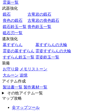
霊薬一覧
武器強化
鍛石
古竜岩の鍛石
喪色の鍛石
古竜岩の喪色鍛石
鍛石鈴玉一覧
喪色鈴玉一覧
砥石刃一覧
遺灰強化
墓すずらん
墓すずらんの大輪
霊姿の墓すずらん
霊姿すずらんの大輪
すずらん鈴玉一覧
霊姿鈴玉一覧
装備
お守り袋
メモリストーン
大ルーン
追憶
アイテム作成
製法書一覧
製作素材一覧
その他アイテム一覧
マップ攻略
全マップツール