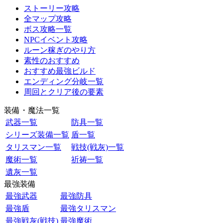
ストーリー攻略
全マップ攻略
ボス攻略一覧
NPCイベント攻略
ルーン稼ぎのやり方
素性のおすすめ
おすすめ最強ビルド
エンディング分岐一覧
周回とクリア後の要素
装備・魔法一覧
武器一覧
防具一覧
シリーズ装備一覧
盾一覧
タリスマン一覧
戦技(戦灰)一覧
魔術一覧
祈祷一覧
遺灰一覧
最強装備
最強武器
最強防具
最強盾
最強タリスマン
最強戦灰(戦技)
最強魔術