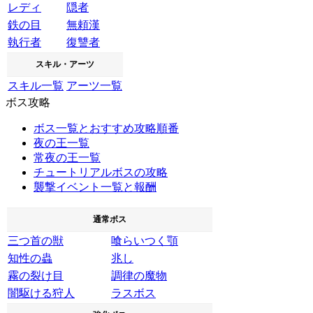
レディ
隠者
鉄の目
無頼漢
執行者
復讐者
スキル・アーツ
スキル一覧
アーツ一覧
ボス攻略
ボス一覧とおすすめ攻略順番
夜の王一覧
常夜の王一覧
チュートリアルボスの攻略
襲撃イベント一覧と報酬
通常ボス
三つ首の獣
喰らいつく顎
知性の蟲
兆し
霧の裂け目
調律の魔物
闇駆ける狩人
ラスボス