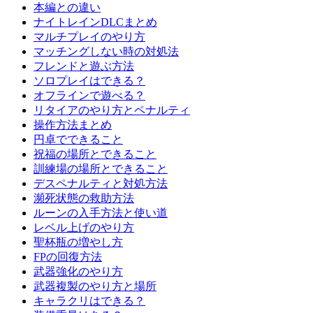
本編との違い
ナイトレインDLCまとめ
マルチプレイのやり方
マッチングしない時の対処法
フレンドと遊ぶ方法
ソロプレイはできる？
オフラインで遊べる？
リタイアのやり方とペナルティ
操作方法まとめ
円卓でできること
祝福の場所とできること
訓練場の場所とできること
デスペナルティと対処方法
瀕死状態の救助方法
ルーンの入手方法と使い道
レベル上げのやり方
聖杯瓶の増やし方
FPの回復方法
武器強化のやり方
武器複製のやり方と場所
キャラクリはできる？