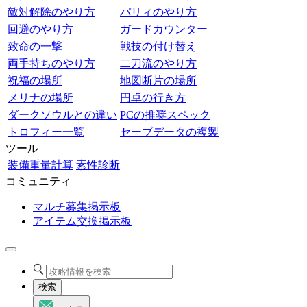
敵対解除のやり方
パリィのやり方
回避のやり方
ガードカウンター
致命の一撃
戦技の付け替え
両手持ちのやり方
二刀流のやり方
祝福の場所
地図断片の場所
メリナの場所
円卓の行き方
ダークソウルとの違い
PCの推奨スペック
トロフィー一覧
セーブデータの複製
ツール
装備重量計算
素性診断
コミュニティ
マルチ募集掲示板
アイテム交換掲示板
検索