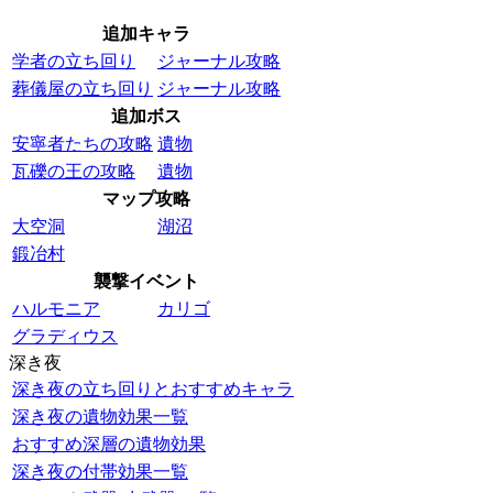
追加キャラ
学者の立ち回り
ジャーナル攻略
葬儀屋の立ち回り
ジャーナル攻略
追加ボス
安寧者たちの攻略
遺物
瓦礫の王の攻略
遺物
マップ攻略
大空洞
湖沼
鍛冶村
襲撃イベント
ハルモニア
カリゴ
グラディウス
深き夜
深き夜の立ち回りとおすすめキャラ
深き夜の遺物効果一覧
おすすめ深層の遺物効果
深き夜の付帯効果一覧