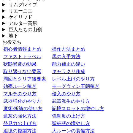
リムグレイブ
リエーニエ
ケイリッド
アルター高原
巨人たちの山嶺
地下
お役立ち
初心者情報まとめ
操作方法まとめ
ファストトラベル
馬の入手方法
状態異常の効果
能力補正の違い
取り返せない要素
キャラクリ作成
周回とクリア後要素
レベル上げのやり方
効率ルーン稼ぎ
モーグウィン王朝稼ぎ
マルチのやり方
侵入のやり方
武器強化のやり方
武器派生のやり方
魔術/祈祷の使い方
記憶スロットの増やし方
遺灰の強化方法
強靭度の上げ方
発見力の上げ方
聖杯瓶の増やし方
追憶の複製方法
大ルーンの装備方法