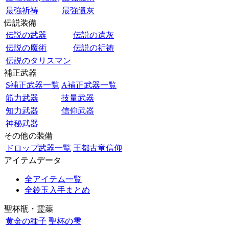
最強祈祷
最強遺灰
伝説装備
伝説の武器
伝説の遺灰
伝説の魔術
伝説の祈祷
伝説のタリスマン
補正武器
S補正武器一覧
A補正武器一覧
筋力武器
技量武器
知力武器
信仰武器
神秘武器
その他の装備
ドロップ武器一覧
王都古竜信仰
アイテムデータ
全アイテム一覧
全鈴玉入手まとめ
聖杯瓶・霊薬
黄金の種子
聖杯の雫