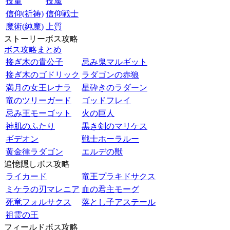
技量
技魔
信仰(祈祷)
信仰戦士
魔術(純魔)
上質
ストーリーボス攻略
ボス攻略まとめ
接ぎ木の貴公子
忌み鬼マルギット
接ぎ木のゴドリック
ラダゴンの赤狼
満月の女王レナラ
星砕きのラダーン
竜のツリーガード
ゴッドフレイ
忌み王モーゴット
火の巨人
神肌のふたり
黒き剣のマリケス
ギデオン
戦士ホーラルー
黄金律ラダゴン
エルデの獣
追憶隠しボス攻略
ライカード
竜王プラキドサクス
ミケラの刃マレニア
血の君主モーグ
死竜フォルサクス
落とし子アステール
祖霊の王
フィールドボス攻略