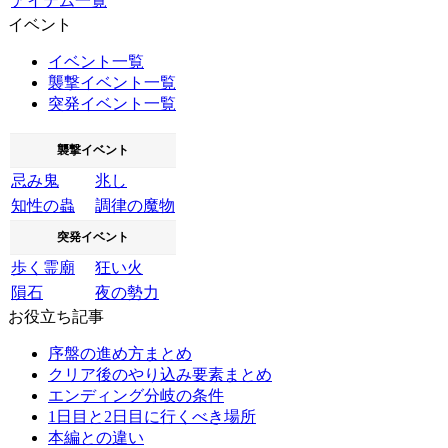
アイテム一覧
イベント
イベント一覧
襲撃イベント一覧
突発イベント一覧
襲撃イベント
忌み鬼
兆し
知性の蟲
調律の魔物
突発イベント
歩く霊廟
狂い火
隕石
夜の勢力
お役立ち記事
序盤の進め方まとめ
クリア後のやり込み要素まとめ
エンディング分岐の条件
1日目と2日目に行くべき場所
本編との違い