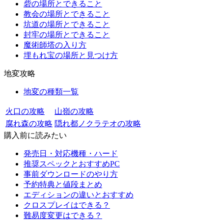
砦の場所とできること
教会の場所とできること
坑道の場所とできること
封牢の場所とできること
魔術師塔の入り方
埋もれ宝の場所と見つけ方
地変攻略
地変の種類一覧
火口の攻略
山嶺の攻略
腐れ森の攻略
隠れ都ノクラテオの攻略
購入前に読みたい
発売日・対応機種・ハード
推奨スペックとおすすめPC
事前ダウンロードのやり方
予約特典と値段まとめ
エディションの違いとおすすめ
クロスプレイはできる？
難易度変更はできる？