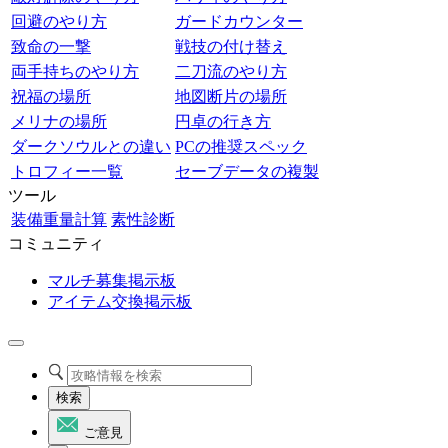
回避のやり方
ガードカウンター
致命の一撃
戦技の付け替え
両手持ちのやり方
二刀流のやり方
祝福の場所
地図断片の場所
メリナの場所
円卓の行き方
ダークソウルとの違い
PCの推奨スペック
トロフィー一覧
セーブデータの複製
ツール
装備重量計算
素性診断
コミュニティ
マルチ募集掲示板
アイテム交換掲示板
検索
ご意見