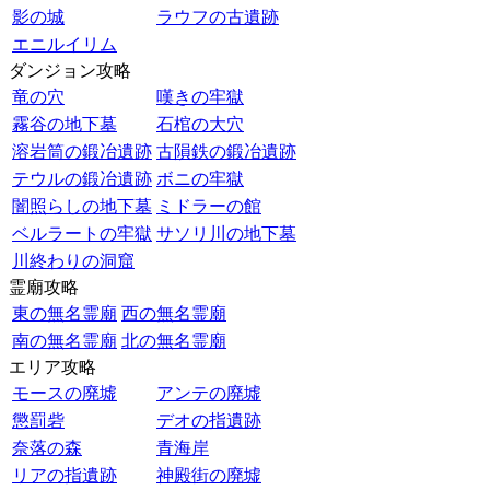
影の城
ラウフの古遺跡
エニルイリム
ダンジョン攻略
竜の穴
嘆きの牢獄
霧谷の地下墓
石棺の大穴
溶岩筒の鍛冶遺跡
古隕鉄の鍛冶遺跡
テウルの鍛冶遺跡
ボニの牢獄
闇照らしの地下墓
ミドラーの館
ベルラートの牢獄
サソリ川の地下墓
川終わりの洞窟
霊廟攻略
東の無名霊廟
西の無名霊廟
南の無名霊廟
北の無名霊廟
エリア攻略
モースの廃墟
アンテの廃墟
懲罰砦
デオの指遺跡
奈落の森
青海岸
リアの指遺跡
神殿街の廃墟