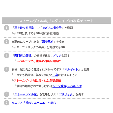
ストームヴィル城(リムグレイブ)の攻略チャート
「
王を待つ礼拝堂
」で「
接ぎ木の貴公子
」と戦闘
└ボス戦は負けてもOK(後に再戦可能)
自動的にワープした先「
漂着墓地
」を攻略
└ボス「ゴドリックの軍兵」は無視でもOK
「
関門前の廃墟
」の祝福で休み、
メリナ
と話す
└
レベルアップと霊馬の召喚が可能に
祝福「城に向かう隧道」
に向かってボス「
マルギット
」と戦闘
└一度でも戦闘後、祝福で休むと
円卓
に行けるように
└
ストームヴィル城に行くには撃破必須
└最初の難関なので厳しければ
ルーン稼ぎ(レベル上げ)
「
ストームヴィル城
」を攻略しボス「
ゴドリック
」を倒す
次エリア「湖のリエーニエ」へ進む