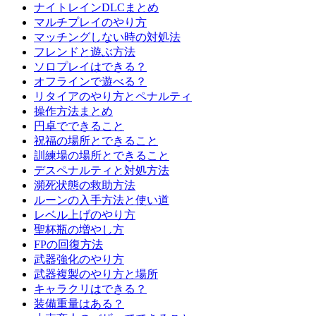
ナイトレインDLCまとめ
マルチプレイのやり方
マッチングしない時の対処法
フレンドと遊ぶ方法
ソロプレイはできる？
オフラインで遊べる？
リタイアのやり方とペナルティ
操作方法まとめ
円卓でできること
祝福の場所とできること
訓練場の場所とできること
デスペナルティと対処方法
瀕死状態の救助方法
ルーンの入手方法と使い道
レベル上げのやり方
聖杯瓶の増やし方
FPの回復方法
武器強化のやり方
武器複製のやり方と場所
キャラクリはできる？
装備重量はある？