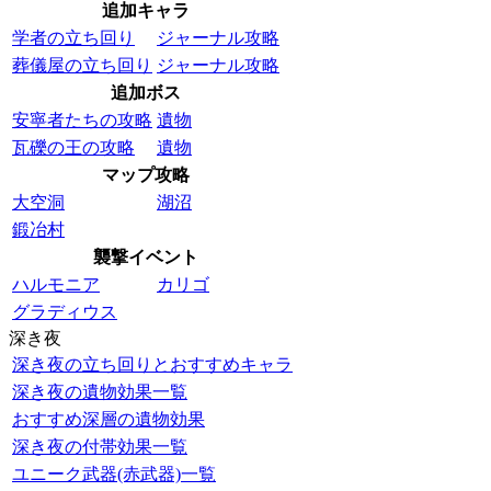
追加キャラ
学者の立ち回り
ジャーナル攻略
葬儀屋の立ち回り
ジャーナル攻略
追加ボス
安寧者たちの攻略
遺物
瓦礫の王の攻略
遺物
マップ攻略
大空洞
湖沼
鍛冶村
襲撃イベント
ハルモニア
カリゴ
グラディウス
深き夜
深き夜の立ち回りとおすすめキャラ
深き夜の遺物効果一覧
おすすめ深層の遺物効果
深き夜の付帯効果一覧
ユニーク武器(赤武器)一覧