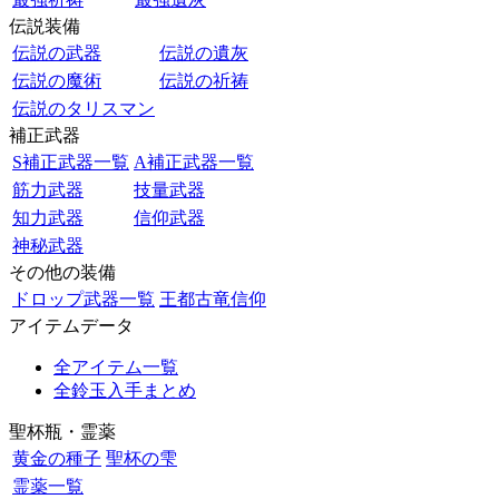
伝説装備
伝説の武器
伝説の遺灰
伝説の魔術
伝説の祈祷
伝説のタリスマン
補正武器
S補正武器一覧
A補正武器一覧
筋力武器
技量武器
知力武器
信仰武器
神秘武器
その他の装備
ドロップ武器一覧
王都古竜信仰
アイテムデータ
全アイテム一覧
全鈴玉入手まとめ
聖杯瓶・霊薬
黄金の種子
聖杯の雫
霊薬一覧