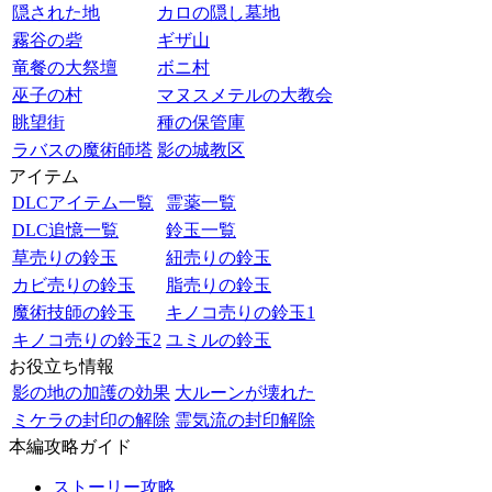
隠された地
カロの隠し墓地
霧谷の砦
ギザ山
竜餐の大祭壇
ボニ村
巫子の村
マヌスメテルの大教会
眺望街
種の保管庫
ラバスの魔術師塔
影の城教区
アイテム
DLCアイテム一覧
霊薬一覧
DLC追憶一覧
鈴玉一覧
草売りの鈴玉
紐売りの鈴玉
カビ売りの鈴玉
脂売りの鈴玉
魔術技師の鈴玉
キノコ売りの鈴玉1
キノコ売りの鈴玉2
ユミルの鈴玉
お役立ち情報
影の地の加護の効果
大ルーンが壊れた
ミケラの封印の解除
霊気流の封印解除
本編攻略ガイド
ストーリー攻略