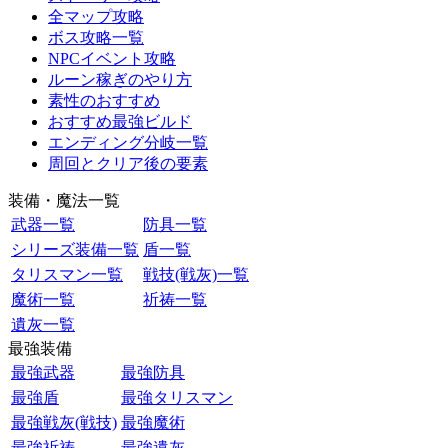
全マップ攻略
ボス攻略一覧
NPCイベント攻略
ルーン稼ぎのやり方
素性のおすすめ
おすすめ最強ビルド
エンディング分岐一覧
周回とクリア後の要素
装備・魔法一覧
武器一覧
防具一覧
シリーズ装備一覧
盾一覧
タリスマン一覧
戦技(戦灰)一覧
魔術一覧
祈祷一覧
遺灰一覧
最強装備
最強武器
最強防具
最強盾
最強タリスマン
最強戦灰(戦技)
最強魔術
最強祈祷
最強遺灰