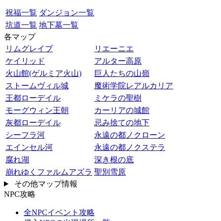
祝福一覧
ダンジョン一覧
坑道一覧
地下墓一覧
各マップ
リムグレイブ
リエーニエ
ケイリッド
アルター高原
火山館(ゲルミア火山)
巨人たちの山嶺
ストームヴィル城
魔術学院レアルカリア
王都ローデイル
ミケラの聖樹
モーグウィン王朝
カーリアの城館
灰都ローデイル
忌み捨ての地下
シーフラ河
永遠の都ノクローン
エインセル河
永遠の都ノクステラ
腐れ湖
深き根の底
崩れゆくファルムアズラ
聖別雪原
その他マップ情報
NPC攻略
全NPCイベント攻略