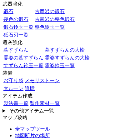
武器強化
鍛石
古竜岩の鍛石
喪色の鍛石
古竜岩の喪色鍛石
鍛石鈴玉一覧
喪色鈴玉一覧
砥石刃一覧
遺灰強化
墓すずらん
墓すずらんの大輪
霊姿の墓すずらん
霊姿すずらんの大輪
すずらん鈴玉一覧
霊姿鈴玉一覧
装備
お守り袋
メモリストーン
大ルーン
追憶
アイテム作成
製法書一覧
製作素材一覧
その他アイテム一覧
マップ攻略
全マップツール
地図断片の場所