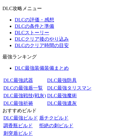
DLC攻略メニュー
DLCの評価・感想
DLCの条件と準備
DLCストーリー
DLCクリア後のやり込み
DLCのクリア時間の目安
最強ランキング
DLC最強装備装備まとめ
DLC最強武器
DLC最強防具
DLCの最強盾一覧
DLC最強タリスマン
DLC最強戦技(戦灰)
DLC最強魔術
DLC最強祈祷
DLC最強遺灰
おすすめビルド
DLC最強ビルド
盾チクビルド
調香瓶ビルド
拒絶の刺ビルド
刺突盾ビルド