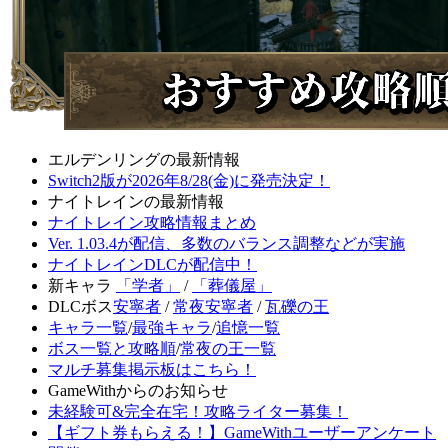
エルデンリングの最新情報
Switch2版が2026年8/28(金)に発売決定！
ナイトレインの最新情報
ナイトレイン攻略情報まとめ
Ver. 1.03.4が配信、多数のバランス調整などが実施
ナイトレインDLCが配信中！
新キャラ
「学者」
/
「葬儀屋」
DLCボス
安寧者
/
常夜安寧者
/
瓦礫の王
キャラ一覧
/
最強キャラ
/
追憶一覧
ボス一覧と攻略順
/
常夜の王一覧
マルチ募集掲示板はこちら！
GameWithからのお知らせ
未経験可&完全在宅！攻略ライター募集！
【ギフト券もらえる！】GameWithユーザーアンケート