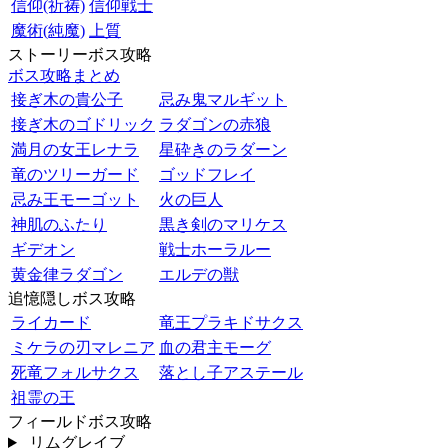
信仰(祈祷)
信仰戦士
魔術(純魔)
上質
ストーリーボス攻略
ボス攻略まとめ
接ぎ木の貴公子
忌み鬼マルギット
接ぎ木のゴドリック
ラダゴンの赤狼
満月の女王レナラ
星砕きのラダーン
竜のツリーガード
ゴッドフレイ
忌み王モーゴット
火の巨人
神肌のふたり
黒き剣のマリケス
ギデオン
戦士ホーラルー
黄金律ラダゴン
エルデの獣
追憶隠しボス攻略
ライカード
竜王プラキドサクス
ミケラの刃マレニア
血の君主モーグ
死竜フォルサクス
落とし子アステール
祖霊の王
フィールドボス攻略
リムグレイブ