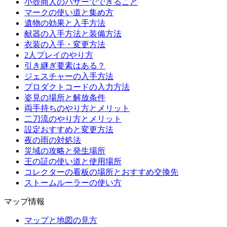
小壺商人のバザーでできること
マークの使い道と集め方
遺物の効果と入手方法
献器の入手方法と装備方法
衣装の入手・変更方法
2人プレイのやり方
引き継ぎ要素はある？
ジェスチャーの入手方法
プロダクトコードの入力方法
姿見の場所と解放条件
両手持ちのやり方とメリット
二刀流のやり方とメリット
設定おすすめと変更方法
夜の雨の対処法
災域の攻略と発生場所
王の証の使い道と使用場所
コレクターの看板の場所とおすすめ交換先
ストームルーラーの使い方
マップ情報
マップと地図の見方