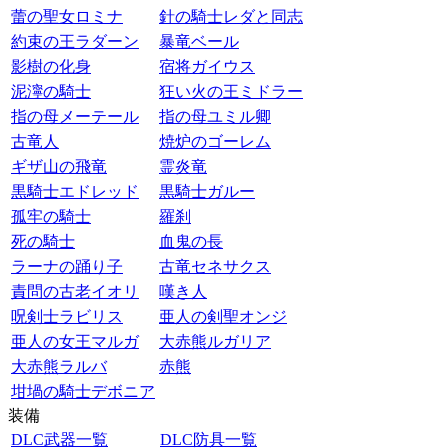
蕾の聖女ロミナ
針の騎士レダと同志
約束の王ラダーン
暴竜ベール
影樹の化身
宿将ガイウス
泥濘の騎士
狂い火の王ミドラー
指の母メーテール
指の母ユミル卿
古竜人
焼炉のゴーレム
ギザ山の飛竜
霊炎竜
黒騎士エドレッド
黒騎士ガルー
孤牢の騎士
羅刹
死の騎士
血鬼の長
ラーナの踊り子
古竜セネサクス
責問の古老イオリ
嘆き人
呪剣士ラビリス
亜人の剣聖オンジ
亜人の女王マルガ
大赤熊ルガリア
大赤熊ラルバ
赤熊
坩堝の騎士デボニア
装備
DLC武器一覧
DLC防具一覧