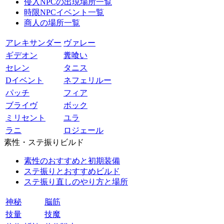
侵入NPCの出現場所一覧
時限NPCイベント一覧
商人の場所一覧
アレキサンダー
ヴァレー
ギデオン
糞喰い
セレン
タニス
Dイベント
ネフェリルー
パッチ
フィア
ブライヴ
ボック
ミリセント
ユラ
ラニ
ロジェール
素性・ステ振りビルド
素性のおすすめと初期装備
ステ振りとおすすめビルド
ステ振り直しのやり方と場所
神秘
脳筋
技量
技魔