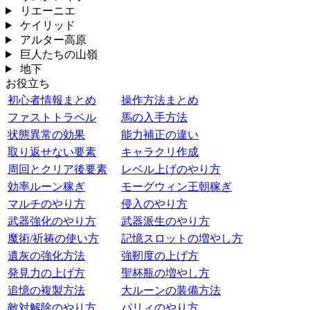
リエーニエ
ケイリッド
アルター高原
巨人たちの山嶺
地下
お役立ち
初心者情報まとめ
操作方法まとめ
ファストトラベル
馬の入手方法
状態異常の効果
能力補正の違い
取り返せない要素
キャラクリ作成
周回とクリア後要素
レベル上げのやり方
効率ルーン稼ぎ
モーグウィン王朝稼ぎ
マルチのやり方
侵入のやり方
武器強化のやり方
武器派生のやり方
魔術/祈祷の使い方
記憶スロットの増やし方
遺灰の強化方法
強靭度の上げ方
発見力の上げ方
聖杯瓶の増やし方
追憶の複製方法
大ルーンの装備方法
敵対解除のやり方
パリィのやり方