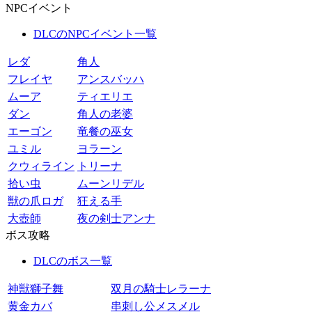
NPCイベント
DLCのNPCイベント一覧
レダ
角人
フレイヤ
アンスバッハ
ムーア
ティエリエ
ダン
角人の老婆
エーゴン
竜餐の巫女
ユミル
ヨラーン
クウィライン
トリーナ
拾い虫
ムーンリデル
獣の爪ロガ
狂える手
大壺師
夜の剣士アンナ
ボス攻略
DLCのボス一覧
神獣獅子舞
双月の騎士レラーナ
黄金カバ
串刺し公メスメル