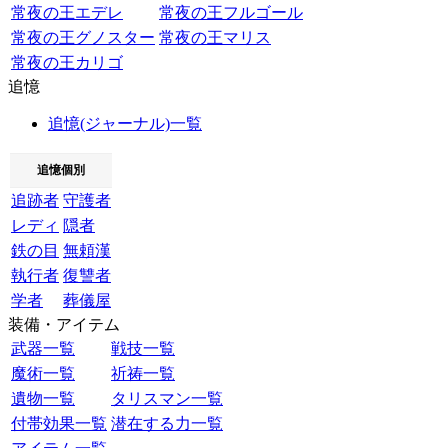
常夜の王エデレ
常夜の王フルゴール
常夜の王グノスター
常夜の王マリス
常夜の王カリゴ
追憶
追憶(ジャーナル)一覧
追憶個別
追跡者
守護者
レディ
隠者
鉄の目
無頼漢
執行者
復讐者
学者
葬儀屋
装備・アイテム
武器一覧
戦技一覧
魔術一覧
祈祷一覧
遺物一覧
タリスマン一覧
付帯効果一覧
潜在する力一覧