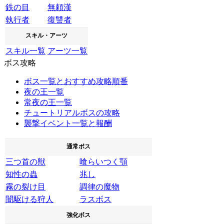
鉄の目
無頼漢
執行者
復讐者
スキル・アーツ
スキル一覧
アーツ一覧
ボス攻略
ボス一覧とおすすめ攻略順番
夜の王一覧
常夜の王一覧
チュートリアルボスの攻略
襲撃イベント一覧と報酬
通常ボス
三つ首の獣
喰らいつく顎
知性の蟲
兆し
霧の裂け目
調律の魔物
闇駆ける狩人
ラスボス
強化ボス