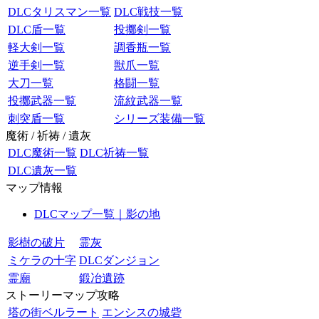
DLCタリスマン一覧
DLC戦技一覧
DLC盾一覧
投擲剣一覧
軽大剣一覧
調香瓶一覧
逆手剣一覧
獣爪一覧
大刀一覧
格闘一覧
投擲武器一覧
流紋武器一覧
刺突盾一覧
シリーズ装備一覧
魔術 / 祈祷 / 遺灰
DLC魔術一覧
DLC祈祷一覧
DLC遺灰一覧
マップ情報
DLCマップ一覧｜影の地
影樹の破片
霊灰
ミケラの十字
DLCダンジョン
霊廟
鍛冶遺跡
ストーリーマップ攻略
塔の街ベルラート
エンシスの城砦