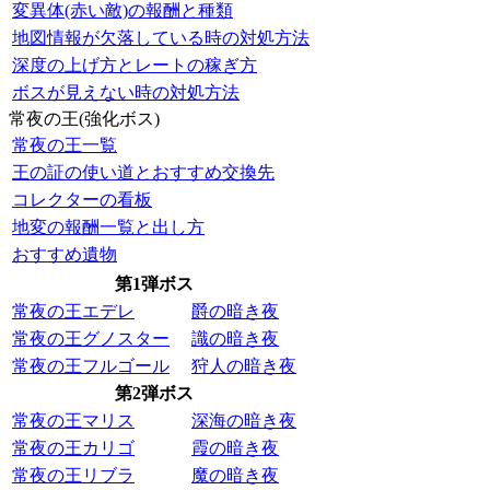
変異体(赤い敵)の報酬と種類
地図情報が欠落している時の対処方法
深度の上げ方とレートの稼ぎ方
ボスが見えない時の対処方法
常夜の王(強化ボス)
常夜の王一覧
王の証の使い道とおすすめ交換先
コレクターの看板
地変の報酬一覧と出し方
おすすめ遺物
第1弾ボス
常夜の王エデレ
爵の暗き夜
常夜の王グノスター
識の暗き夜
常夜の王フルゴール
狩人の暗き夜
第2弾ボス
常夜の王マリス
深海の暗き夜
常夜の王カリゴ
霞の暗き夜
常夜の王リブラ
魔の暗き夜