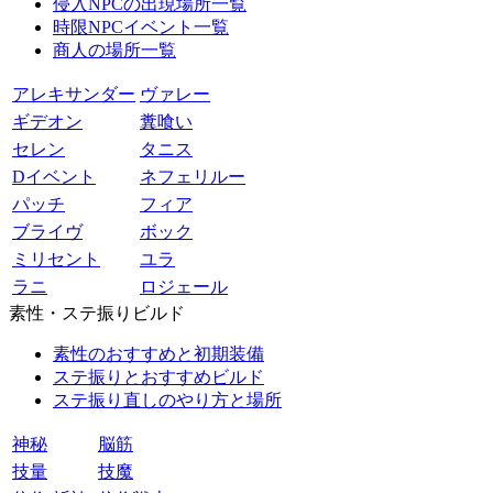
侵入NPCの出現場所一覧
時限NPCイベント一覧
商人の場所一覧
アレキサンダー
ヴァレー
ギデオン
糞喰い
セレン
タニス
Dイベント
ネフェリルー
パッチ
フィア
ブライヴ
ボック
ミリセント
ユラ
ラニ
ロジェール
素性・ステ振りビルド
素性のおすすめと初期装備
ステ振りとおすすめビルド
ステ振り直しのやり方と場所
神秘
脳筋
技量
技魔