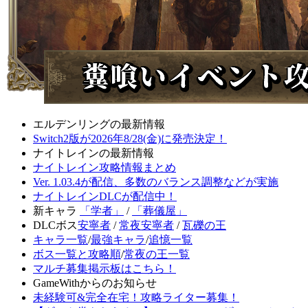
エルデンリングの最新情報
Switch2版が2026年8/28(金)に発売決定！
ナイトレインの最新情報
ナイトレイン攻略情報まとめ
Ver. 1.03.4が配信、多数のバランス調整などが実施
ナイトレインDLCが配信中！
新キャラ
「学者」
/
「葬儀屋」
DLCボス
安寧者
/
常夜安寧者
/
瓦礫の王
キャラ一覧
/
最強キャラ
/
追憶一覧
ボス一覧と攻略順
/
常夜の王一覧
マルチ募集掲示板はこちら！
GameWithからのお知らせ
未経験可&完全在宅！攻略ライター募集！