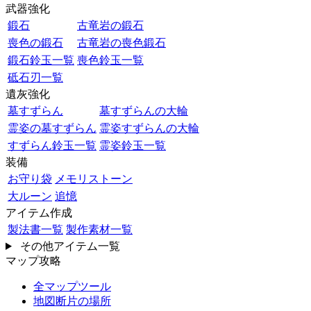
武器強化
鍛石
古竜岩の鍛石
喪色の鍛石
古竜岩の喪色鍛石
鍛石鈴玉一覧
喪色鈴玉一覧
砥石刃一覧
遺灰強化
墓すずらん
墓すずらんの大輪
霊姿の墓すずらん
霊姿すずらんの大輪
すずらん鈴玉一覧
霊姿鈴玉一覧
装備
お守り袋
メモリストーン
大ルーン
追憶
アイテム作成
製法書一覧
製作素材一覧
その他アイテム一覧
マップ攻略
全マップツール
地図断片の場所