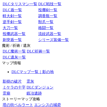
DLCタリスマン一覧
DLC戦技一覧
DLC盾一覧
投擲剣一覧
軽大剣一覧
調香瓶一覧
逆手剣一覧
獣爪一覧
大刀一覧
格闘一覧
投擲武器一覧
流紋武器一覧
刺突盾一覧
シリーズ装備一覧
魔術 / 祈祷 / 遺灰
DLC魔術一覧
DLC祈祷一覧
DLC遺灰一覧
マップ情報
DLCマップ一覧｜影の地
影樹の破片
霊灰
ミケラの十字
DLCダンジョン
霊廟
鍛冶遺跡
ストーリーマップ攻略
塔の街ベルラート
エンシスの城砦