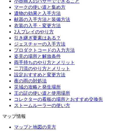
小壺商人のバザーでできること
マークの使い道と集め方
遺物の効果と入手方法
献器の入手方法と装備方法
衣装の入手・変更方法
2人プレイのやり方
引き継ぎ要素はある？
ジェスチャーの入手方法
プロダクトコードの入力方法
姿見の場所と解放条件
両手持ちのやり方とメリット
二刀流のやり方とメリット
設定おすすめと変更方法
夜の雨の対処法
災域の攻略と発生場所
王の証の使い道と使用場所
コレクターの看板の場所とおすすめ交換先
ストームルーラーの使い方
マップ情報
マップと地図の見方