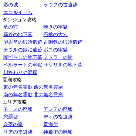
影の城
ラウフの古遺跡
エニルイリム
ダンジョン攻略
竜の穴
嘆きの牢獄
霧谷の地下墓
石棺の大穴
溶岩筒の鍛冶遺跡
古隕鉄の鍛冶遺跡
テウルの鍛冶遺跡
ボニの牢獄
闇照らしの地下墓
ミドラーの館
ベルラートの牢獄
サソリ川の地下墓
川終わりの洞窟
霊廟攻略
東の無名霊廟
西の無名霊廟
南の無名霊廟
北の無名霊廟
エリア攻略
モースの廃墟
アンテの廃墟
懲罰砦
デオの指遺跡
奈落の森
青海岸
リアの指遺跡
神殿街の廃墟