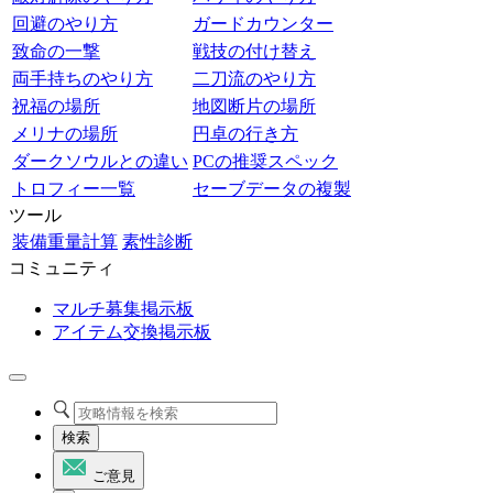
回避のやり方
ガードカウンター
致命の一撃
戦技の付け替え
両手持ちのやり方
二刀流のやり方
祝福の場所
地図断片の場所
メリナの場所
円卓の行き方
ダークソウルとの違い
PCの推奨スペック
トロフィー一覧
セーブデータの複製
ツール
装備重量計算
素性診断
コミュニティ
マルチ募集掲示板
アイテム交換掲示板
検索
ご意見