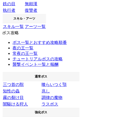
鉄の目
無頼漢
執行者
復讐者
スキル・アーツ
スキル一覧
アーツ一覧
ボス攻略
ボス一覧とおすすめ攻略順番
夜の王一覧
常夜の王一覧
チュートリアルボスの攻略
襲撃イベント一覧と報酬
通常ボス
三つ首の獣
喰らいつく顎
知性の蟲
兆し
霧の裂け目
調律の魔物
闇駆ける狩人
ラスボス
強化ボス