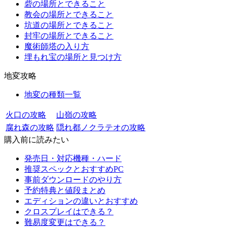
砦の場所とできること
教会の場所とできること
坑道の場所とできること
封牢の場所とできること
魔術師塔の入り方
埋もれ宝の場所と見つけ方
地変攻略
地変の種類一覧
火口の攻略
山嶺の攻略
腐れ森の攻略
隠れ都ノクラテオの攻略
購入前に読みたい
発売日・対応機種・ハード
推奨スペックとおすすめPC
事前ダウンロードのやり方
予約特典と値段まとめ
エディションの違いとおすすめ
クロスプレイはできる？
難易度変更はできる？