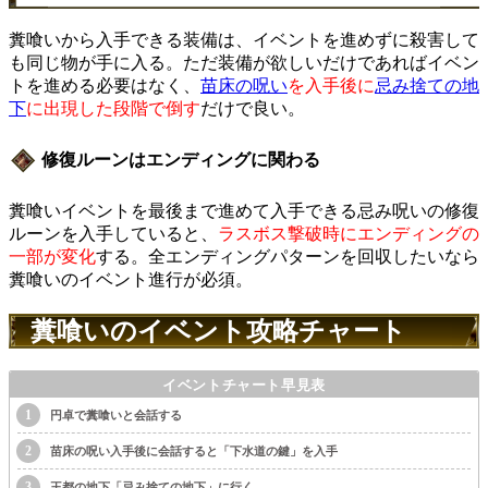
糞喰いから入手できる装備は、イベントを進めずに殺害して
も同じ物が手に入る。ただ装備が欲しいだけであればイベン
トを進める必要はなく、
苗床の呪い
を入手後に
忌み捨ての地
下
に出現した段階で倒す
だけで良い。
修復ルーンはエンディングに関わる
糞喰いイベントを最後まで進めて入手できる忌み呪いの修復
ルーンを入手していると、
ラスボス撃破時にエンディングの
一部が変化
する。全エンディングパターンを回収したいなら
糞喰いのイベント進行が必須。
糞喰いのイベント攻略チャート
イベントチャート早見表
円卓で糞喰いと会話する
苗床の呪い入手後に会話すると「下水道の鍵」を入手
王都の地下「忌み捨ての地下」に行く