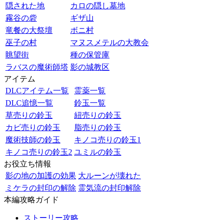
隠された地
カロの隠し墓地
霧谷の砦
ギザ山
竜餐の大祭壇
ボニ村
巫子の村
マヌスメテルの大教会
眺望街
種の保管庫
ラバスの魔術師塔
影の城教区
アイテム
DLCアイテム一覧
霊薬一覧
DLC追憶一覧
鈴玉一覧
草売りの鈴玉
紐売りの鈴玉
カビ売りの鈴玉
脂売りの鈴玉
魔術技師の鈴玉
キノコ売りの鈴玉1
キノコ売りの鈴玉2
ユミルの鈴玉
お役立ち情報
影の地の加護の効果
大ルーンが壊れた
ミケラの封印の解除
霊気流の封印解除
本編攻略ガイド
ストーリー攻略