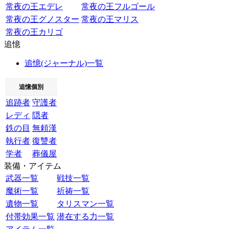
常夜の王エデレ
常夜の王フルゴール
常夜の王グノスター
常夜の王マリス
常夜の王カリゴ
追憶
追憶(ジャーナル)一覧
追憶個別
追跡者
守護者
レディ
隠者
鉄の目
無頼漢
執行者
復讐者
学者
葬儀屋
装備・アイテム
武器一覧
戦技一覧
魔術一覧
祈祷一覧
遺物一覧
タリスマン一覧
付帯効果一覧
潜在する力一覧