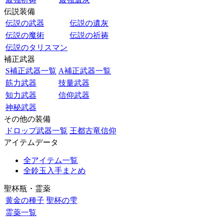
伝説装備
伝説の武器
伝説の遺灰
伝説の魔術
伝説の祈祷
伝説のタリスマン
補正武器
S補正武器一覧
A補正武器一覧
筋力武器
技量武器
知力武器
信仰武器
神秘武器
その他の装備
ドロップ武器一覧
王都古竜信仰
アイテムデータ
全アイテム一覧
全鈴玉入手まとめ
聖杯瓶・霊薬
黄金の種子
聖杯の雫
霊薬一覧