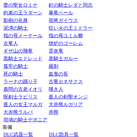
蕾の聖女ロミナ
針の騎士レダと同志
約束の王ラダーン
暴竜ベール
影樹の化身
宿将ガイウス
泥濘の騎士
狂い火の王ミドラー
指の母メーテール
指の母ユミル卿
古竜人
焼炉のゴーレム
ギザ山の飛竜
霊炎竜
黒騎士エドレッド
黒騎士ガルー
孤牢の騎士
羅刹
死の騎士
血鬼の長
ラーナの踊り子
古竜セネサクス
責問の古老イオリ
嘆き人
呪剣士ラビリス
亜人の剣聖オンジ
亜人の女王マルガ
大赤熊ルガリア
大赤熊ラルバ
赤熊
坩堝の騎士デボニア
装備
DLC武器一覧
DLC防具一覧