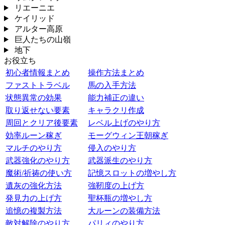
リエーニエ
ケイリッド
アルター高原
巨人たちの山嶺
地下
お役立ち
初心者情報まとめ
操作方法まとめ
ファストトラベル
馬の入手方法
状態異常の効果
能力補正の違い
取り返せない要素
キャラクリ作成
周回とクリア後要素
レベル上げのやり方
効率ルーン稼ぎ
モーグウィン王朝稼ぎ
マルチのやり方
侵入のやり方
武器強化のやり方
武器派生のやり方
魔術/祈祷の使い方
記憶スロットの増やし方
遺灰の強化方法
強靭度の上げ方
発見力の上げ方
聖杯瓶の増やし方
追憶の複製方法
大ルーンの装備方法
敵対解除のやり方
パリィのやり方