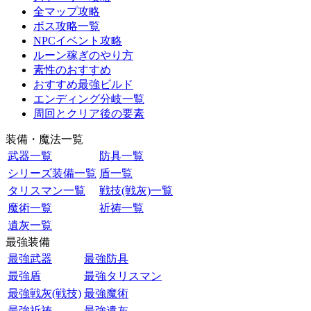
全マップ攻略
ボス攻略一覧
NPCイベント攻略
ルーン稼ぎのやり方
素性のおすすめ
おすすめ最強ビルド
エンディング分岐一覧
周回とクリア後の要素
装備・魔法一覧
武器一覧
防具一覧
シリーズ装備一覧
盾一覧
タリスマン一覧
戦技(戦灰)一覧
魔術一覧
祈祷一覧
遺灰一覧
最強装備
最強武器
最強防具
最強盾
最強タリスマン
最強戦灰(戦技)
最強魔術
最強祈祷
最強遺灰