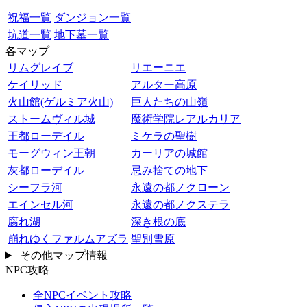
祝福一覧
ダンジョン一覧
坑道一覧
地下墓一覧
各マップ
リムグレイブ
リエーニエ
ケイリッド
アルター高原
火山館(ゲルミア火山)
巨人たちの山嶺
ストームヴィル城
魔術学院レアルカリア
王都ローデイル
ミケラの聖樹
モーグウィン王朝
カーリアの城館
灰都ローデイル
忌み捨ての地下
シーフラ河
永遠の都ノクローン
エインセル河
永遠の都ノクステラ
腐れ湖
深き根の底
崩れゆくファルムアズラ
聖別雪原
その他マップ情報
NPC攻略
全NPCイベント攻略