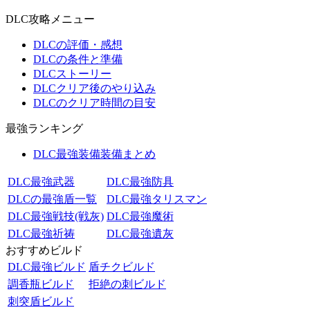
DLC攻略メニュー
DLCの評価・感想
DLCの条件と準備
DLCストーリー
DLCクリア後のやり込み
DLCのクリア時間の目安
最強ランキング
DLC最強装備装備まとめ
DLC最強武器
DLC最強防具
DLCの最強盾一覧
DLC最強タリスマン
DLC最強戦技(戦灰)
DLC最強魔術
DLC最強祈祷
DLC最強遺灰
おすすめビルド
DLC最強ビルド
盾チクビルド
調香瓶ビルド
拒絶の刺ビルド
刺突盾ビルド