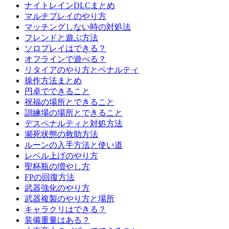
ナイトレインDLCまとめ
マルチプレイのやり方
マッチングしない時の対処法
フレンドと遊ぶ方法
ソロプレイはできる？
オフラインで遊べる？
リタイアのやり方とペナルティ
操作方法まとめ
円卓でできること
祝福の場所とできること
訓練場の場所とできること
デスペナルティと対処方法
瀕死状態の救助方法
ルーンの入手方法と使い道
レベル上げのやり方
聖杯瓶の増やし方
FPの回復方法
武器強化のやり方
武器複製のやり方と場所
キャラクリはできる？
装備重量はある？