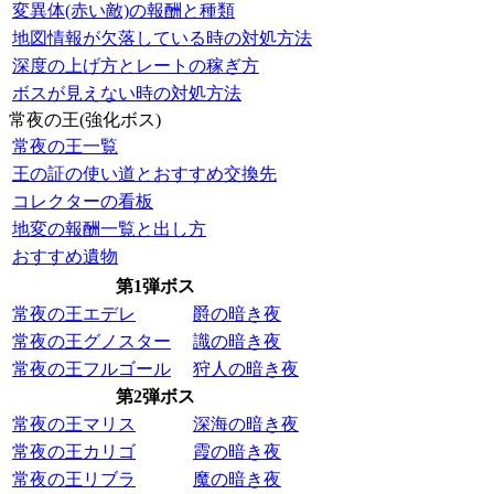
変異体(赤い敵)の報酬と種類
地図情報が欠落している時の対処方法
深度の上げ方とレートの稼ぎ方
ボスが見えない時の対処方法
常夜の王(強化ボス)
常夜の王一覧
王の証の使い道とおすすめ交換先
コレクターの看板
地変の報酬一覧と出し方
おすすめ遺物
第1弾ボス
常夜の王エデレ
爵の暗き夜
常夜の王グノスター
識の暗き夜
常夜の王フルゴール
狩人の暗き夜
第2弾ボス
常夜の王マリス
深海の暗き夜
常夜の王カリゴ
霞の暗き夜
常夜の王リブラ
魔の暗き夜