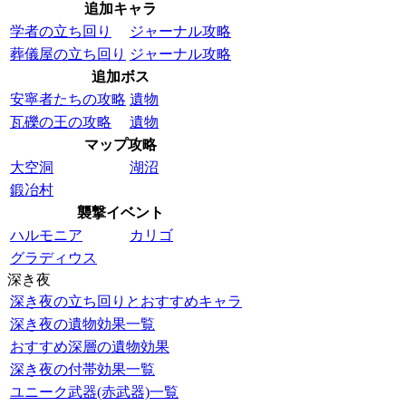
追加キャラ
学者の立ち回り
ジャーナル攻略
葬儀屋の立ち回り
ジャーナル攻略
追加ボス
安寧者たちの攻略
遺物
瓦礫の王の攻略
遺物
マップ攻略
大空洞
湖沼
鍛冶村
襲撃イベント
ハルモニア
カリゴ
グラディウス
深き夜
深き夜の立ち回りとおすすめキャラ
深き夜の遺物効果一覧
おすすめ深層の遺物効果
深き夜の付帯効果一覧
ユニーク武器(赤武器)一覧