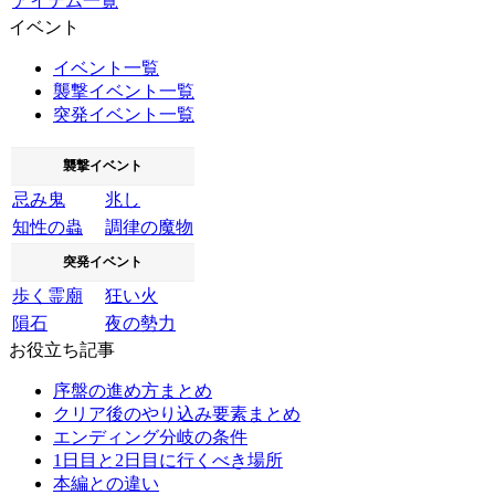
アイテム一覧
イベント
イベント一覧
襲撃イベント一覧
突発イベント一覧
襲撃イベント
忌み鬼
兆し
知性の蟲
調律の魔物
突発イベント
歩く霊廟
狂い火
隕石
夜の勢力
お役立ち記事
序盤の進め方まとめ
クリア後のやり込み要素まとめ
エンディング分岐の条件
1日目と2日目に行くべき場所
本編との違い