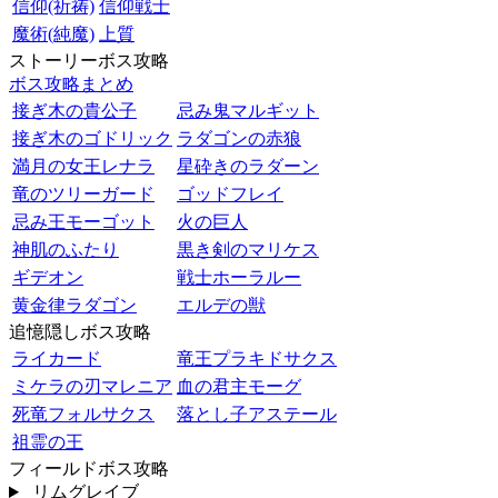
信仰(祈祷)
信仰戦士
魔術(純魔)
上質
ストーリーボス攻略
ボス攻略まとめ
接ぎ木の貴公子
忌み鬼マルギット
接ぎ木のゴドリック
ラダゴンの赤狼
満月の女王レナラ
星砕きのラダーン
竜のツリーガード
ゴッドフレイ
忌み王モーゴット
火の巨人
神肌のふたり
黒き剣のマリケス
ギデオン
戦士ホーラルー
黄金律ラダゴン
エルデの獣
追憶隠しボス攻略
ライカード
竜王プラキドサクス
ミケラの刃マレニア
血の君主モーグ
死竜フォルサクス
落とし子アステール
祖霊の王
フィールドボス攻略
リムグレイブ