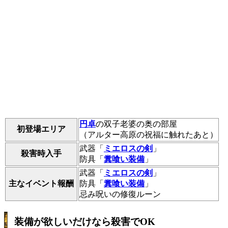
円卓
の双子老婆の奥の部屋
初登場エリア
（アルター高原の祝福に触れたあと）
武器「
ミエロスの剣
」
殺害時入手
防具「
糞喰い装備
」
武器「
ミエロスの剣
」
主なイベント報酬
防具「
糞喰い装備
」
忌み呪いの修復ルーン
装備が欲しいだけなら殺害でOK