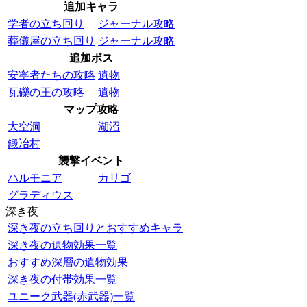
追加キャラ
学者の立ち回り
ジャーナル攻略
葬儀屋の立ち回り
ジャーナル攻略
追加ボス
安寧者たちの攻略
遺物
瓦礫の王の攻略
遺物
マップ攻略
大空洞
湖沼
鍛冶村
襲撃イベント
ハルモニア
カリゴ
グラディウス
深き夜
深き夜の立ち回りとおすすめキャラ
深き夜の遺物効果一覧
おすすめ深層の遺物効果
深き夜の付帯効果一覧
ユニーク武器(赤武器)一覧