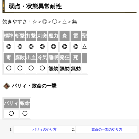
弱点・状態異常耐性
効きやすさ：☆＞◎＞◯＞△＞無
標準
斬撃
打撃
刺突
魔力
炎
雷
聖
◎
◎
◎
◎
◎
◎
◎
△
毒
腐敗
出血
冷気
睡眠
発狂
死
◯
◯
◯
◯
無効
無効
無効
パリィ・致命の一撃
パリィ
致命
◯
◯
パリィのやり方
致命の一撃のやり方