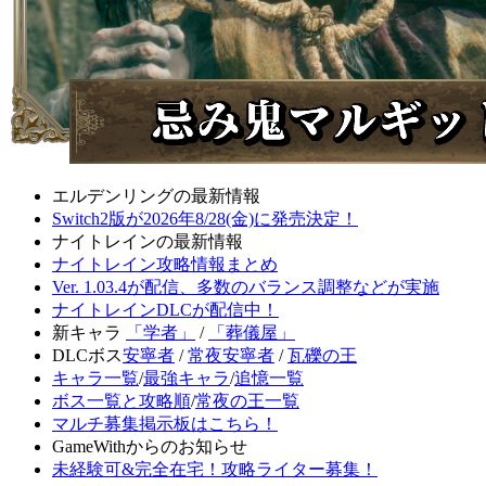
エルデンリングの最新情報
Switch2版が2026年8/28(金)に発売決定！
ナイトレインの最新情報
ナイトレイン攻略情報まとめ
Ver. 1.03.4が配信、多数のバランス調整などが実施
ナイトレインDLCが配信中！
新キャラ
「学者」
/
「葬儀屋」
DLCボス
安寧者
/
常夜安寧者
/
瓦礫の王
キャラ一覧
/
最強キャラ
/
追憶一覧
ボス一覧と攻略順
/
常夜の王一覧
マルチ募集掲示板はこちら！
GameWithからのお知らせ
未経験可&完全在宅！攻略ライター募集！