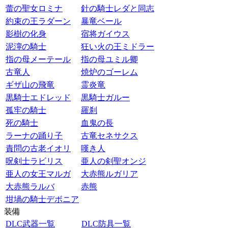
蕾の聖女ロミナ
針の騎士レダと同志
約束の王ラダーン
暴竜ベール
影樹の化身
宿将ガイウス
泥濘の騎士
狂い火の王ミドラー
指の母メーテール
指の母ユミル卿
古竜人
焼炉のゴーレム
ギザ山の飛竜
霊炎竜
黒騎士エドレッド
黒騎士ガルー
孤牢の騎士
羅刹
死の騎士
血鬼の長
ラーナの踊り子
古竜セネサクス
責問の古老イオリ
嘆き人
呪剣士ラビリス
亜人の剣聖オンジ
亜人の女王マルガ
大赤熊ルガリア
大赤熊ラルバ
赤熊
坩堝の騎士デボニア
装備
DLC武器一覧
DLC防具一覧