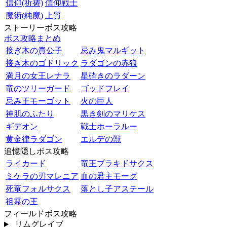
信仰(祈祷)
信仰戦士
魔術(純魔)
上質
ストーリーボス攻略
ボス攻略まとめ
接ぎ木の貴公子
忌み鬼マルギット
接ぎ木のゴドリック
ラダゴンの赤狼
満月の女王レナラ
星砕きのラダーン
竜のツリーガード
ゴッドフレイ
忌み王モーゴット
火の巨人
神肌のふたり
黒き剣のマリケス
ギデオン
戦士ホーラルー
黄金律ラダゴン
エルデの獣
追憶隠しボス攻略
ライカード
竜王プラキドサクス
ミケラの刃マレニア
血の君主モーグ
死竜フォルサクス
落とし子アステール
祖霊の王
フィールドボス攻略
リムグレイブ