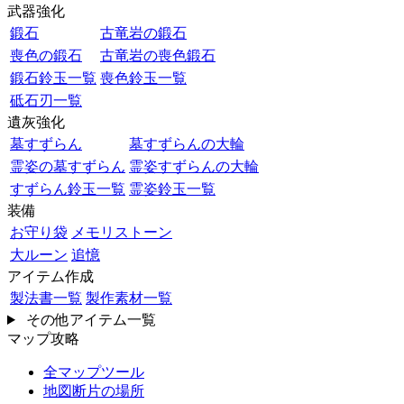
武器強化
鍛石
古竜岩の鍛石
喪色の鍛石
古竜岩の喪色鍛石
鍛石鈴玉一覧
喪色鈴玉一覧
砥石刃一覧
遺灰強化
墓すずらん
墓すずらんの大輪
霊姿の墓すずらん
霊姿すずらんの大輪
すずらん鈴玉一覧
霊姿鈴玉一覧
装備
お守り袋
メモリストーン
大ルーン
追憶
アイテム作成
製法書一覧
製作素材一覧
その他アイテム一覧
マップ攻略
全マップツール
地図断片の場所