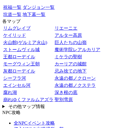
祝福一覧
ダンジョン一覧
坑道一覧
地下墓一覧
各マップ
リムグレイブ
リエーニエ
ケイリッド
アルター高原
火山館(ゲルミア火山)
巨人たちの山嶺
ストームヴィル城
魔術学院レアルカリア
王都ローデイル
ミケラの聖樹
モーグウィン王朝
カーリアの城館
灰都ローデイル
忌み捨ての地下
シーフラ河
永遠の都ノクローン
エインセル河
永遠の都ノクステラ
腐れ湖
深き根の底
崩れゆくファルムアズラ
聖別雪原
その他マップ情報
NPC攻略
全NPCイベント攻略