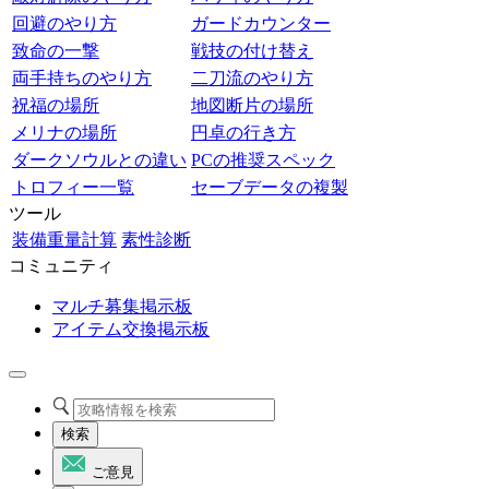
回避のやり方
ガードカウンター
致命の一撃
戦技の付け替え
両手持ちのやり方
二刀流のやり方
祝福の場所
地図断片の場所
メリナの場所
円卓の行き方
ダークソウルとの違い
PCの推奨スペック
トロフィー一覧
セーブデータの複製
ツール
装備重量計算
素性診断
コミュニティ
マルチ募集掲示板
アイテム交換掲示板
検索
ご意見