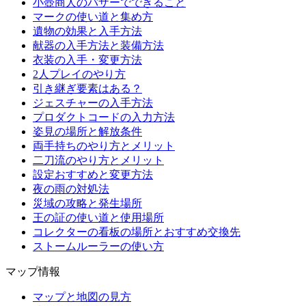
小壺商人のバザーでできること
マークの使い道と集め方
遺物の効果と入手方法
献器の入手方法と装備方法
衣装の入手・変更方法
2人プレイのやり方
引き継ぎ要素はある？
ジェスチャーの入手方法
プロダクトコードの入力方法
姿見の場所と解放条件
両手持ちのやり方とメリット
二刀流のやり方とメリット
設定おすすめと変更方法
夜の雨の対処法
災域の攻略と発生場所
王の証の使い道と使用場所
コレクターの看板の場所とおすすめ交換先
ストームルーラーの使い方
マップ情報
マップと地図の見方