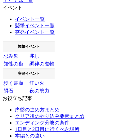
アイテム一覧
イベント
イベント一覧
襲撃イベント一覧
突発イベント一覧
襲撃イベント
忌み鬼
兆し
知性の蟲
調律の魔物
突発イベント
歩く霊廟
狂い火
隕石
夜の勢力
お役立ち記事
序盤の進め方まとめ
クリア後のやり込み要素まとめ
エンディング分岐の条件
1日目と2日目に行くべき場所
本編との違い