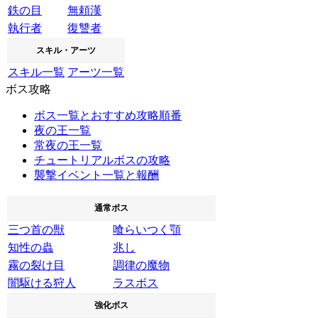
鉄の目
無頼漢
執行者
復讐者
スキル・アーツ
スキル一覧
アーツ一覧
ボス攻略
ボス一覧とおすすめ攻略順番
夜の王一覧
常夜の王一覧
チュートリアルボスの攻略
襲撃イベント一覧と報酬
通常ボス
三つ首の獣
喰らいつく顎
知性の蟲
兆し
霧の裂け目
調律の魔物
闇駆ける狩人
ラスボス
強化ボス