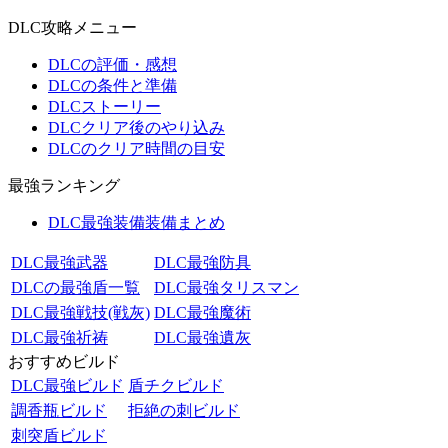
DLC攻略メニュー
DLCの評価・感想
DLCの条件と準備
DLCストーリー
DLCクリア後のやり込み
DLCのクリア時間の目安
最強ランキング
DLC最強装備装備まとめ
DLC最強武器
DLC最強防具
DLCの最強盾一覧
DLC最強タリスマン
DLC最強戦技(戦灰)
DLC最強魔術
DLC最強祈祷
DLC最強遺灰
おすすめビルド
DLC最強ビルド
盾チクビルド
調香瓶ビルド
拒絶の刺ビルド
刺突盾ビルド