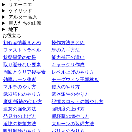
リエーニエ
ケイリッド
アルター高原
巨人たちの山嶺
地下
お役立ち
初心者情報まとめ
操作方法まとめ
ファストトラベル
馬の入手方法
状態異常の効果
能力補正の違い
取り返せない要素
キャラクリ作成
周回とクリア後要素
レベル上げのやり方
効率ルーン稼ぎ
モーグウィン王朝稼ぎ
マルチのやり方
侵入のやり方
武器強化のやり方
武器派生のやり方
魔術/祈祷の使い方
記憶スロットの増やし方
遺灰の強化方法
強靭度の上げ方
発見力の上げ方
聖杯瓶の増やし方
追憶の複製方法
大ルーンの装備方法
敵対解除のやり方
パリィのやり方