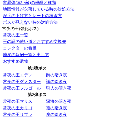
変異体(赤い敵)の報酬と種類
地図情報が欠落している時の対処方法
深度の上げ方とレートの稼ぎ方
ボスが見えない時の対処方法
常夜の王(強化ボス)
常夜の王一覧
王の証の使い道とおすすめ交換先
コレクターの看板
地変の報酬一覧と出し方
おすすめ遺物
第1弾ボス
常夜の王エデレ
爵の暗き夜
常夜の王グノスター
識の暗き夜
常夜の王フルゴール
狩人の暗き夜
第2弾ボス
常夜の王マリス
深海の暗き夜
常夜の王カリゴ
霞の暗き夜
常夜の王リブラ
魔の暗き夜