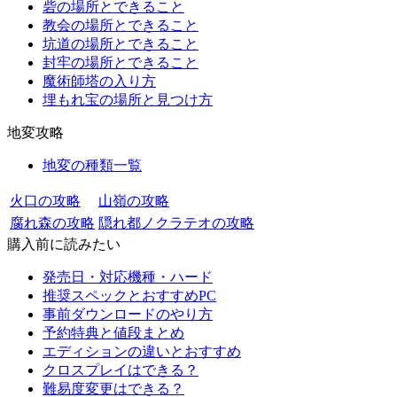
砦の場所とできること
教会の場所とできること
坑道の場所とできること
封牢の場所とできること
魔術師塔の入り方
埋もれ宝の場所と見つけ方
地変攻略
地変の種類一覧
火口の攻略
山嶺の攻略
腐れ森の攻略
隠れ都ノクラテオの攻略
購入前に読みたい
発売日・対応機種・ハード
推奨スペックとおすすめPC
事前ダウンロードのやり方
予約特典と値段まとめ
エディションの違いとおすすめ
クロスプレイはできる？
難易度変更はできる？