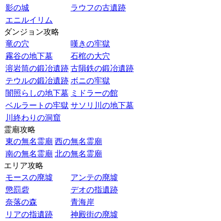
影の城
ラウフの古遺跡
エニルイリム
ダンジョン攻略
竜の穴
嘆きの牢獄
霧谷の地下墓
石棺の大穴
溶岩筒の鍛冶遺跡
古隕鉄の鍛冶遺跡
テウルの鍛冶遺跡
ボニの牢獄
闇照らしの地下墓
ミドラーの館
ベルラートの牢獄
サソリ川の地下墓
川終わりの洞窟
霊廟攻略
東の無名霊廟
西の無名霊廟
南の無名霊廟
北の無名霊廟
エリア攻略
モースの廃墟
アンテの廃墟
懲罰砦
デオの指遺跡
奈落の森
青海岸
リアの指遺跡
神殿街の廃墟