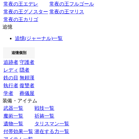
常夜の王エデレ
常夜の王フルゴール
常夜の王グノスター
常夜の王マリス
常夜の王カリゴ
追憶
追憶(ジャーナル)一覧
追憶個別
追跡者
守護者
レディ
隠者
鉄の目
無頼漢
執行者
復讐者
学者
葬儀屋
装備・アイテム
武器一覧
戦技一覧
魔術一覧
祈祷一覧
遺物一覧
タリスマン一覧
付帯効果一覧
潜在する力一覧