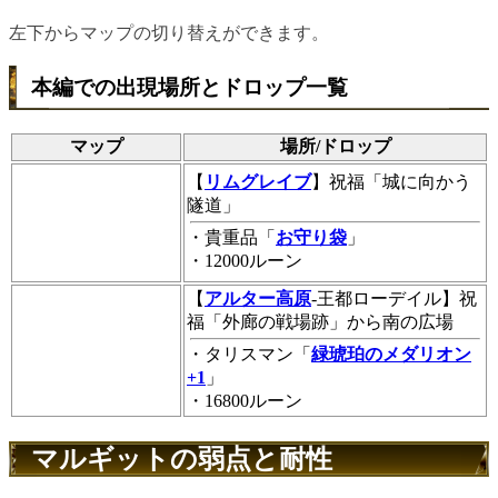
左下からマップの切り替えができます。
本編での出現場所とドロップ一覧
マップ
場所/ドロップ
【
リムグレイブ
】祝福「城に向かう
隧道」
・貴重品「
お守り袋
」
・12000ルーン
【
アルター高原
-王都ローデイル】祝
福「外廊の戦場跡」から南の広場
・タリスマン「
緑琥珀のメダリオン
+1
」
・16800ルーン
マルギットの弱点と耐性