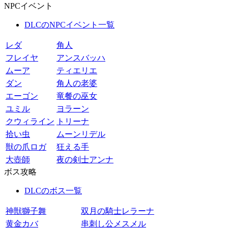
NPCイベント
DLCのNPCイベント一覧
レダ
角人
フレイヤ
アンスバッハ
ムーア
ティエリエ
ダン
角人の老婆
エーゴン
竜餐の巫女
ユミル
ヨラーン
クウィライン
トリーナ
拾い虫
ムーンリデル
獣の爪ロガ
狂える手
大壺師
夜の剣士アンナ
ボス攻略
DLCのボス一覧
神獣獅子舞
双月の騎士レラーナ
黄金カバ
串刺し公メスメル