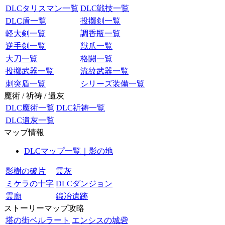
DLCタリスマン一覧
DLC戦技一覧
DLC盾一覧
投擲剣一覧
軽大剣一覧
調香瓶一覧
逆手剣一覧
獣爪一覧
大刀一覧
格闘一覧
投擲武器一覧
流紋武器一覧
刺突盾一覧
シリーズ装備一覧
魔術 / 祈祷 / 遺灰
DLC魔術一覧
DLC祈祷一覧
DLC遺灰一覧
マップ情報
DLCマップ一覧｜影の地
影樹の破片
霊灰
ミケラの十字
DLCダンジョン
霊廟
鍛冶遺跡
ストーリーマップ攻略
塔の街ベルラート
エンシスの城砦