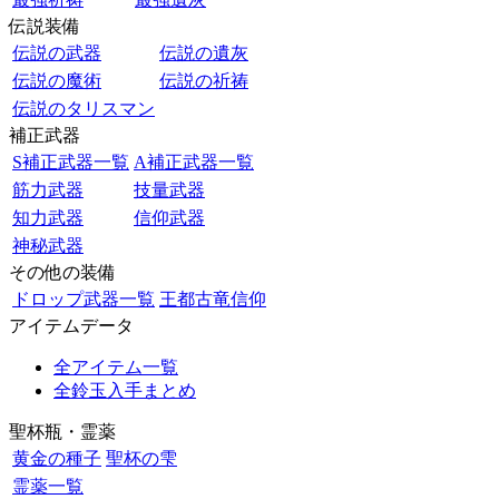
伝説装備
伝説の武器
伝説の遺灰
伝説の魔術
伝説の祈祷
伝説のタリスマン
補正武器
S補正武器一覧
A補正武器一覧
筋力武器
技量武器
知力武器
信仰武器
神秘武器
その他の装備
ドロップ武器一覧
王都古竜信仰
アイテムデータ
全アイテム一覧
全鈴玉入手まとめ
聖杯瓶・霊薬
黄金の種子
聖杯の雫
霊薬一覧