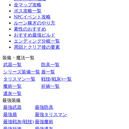
全マップ攻略
ボス攻略一覧
NPCイベント攻略
ルーン稼ぎのやり方
素性のおすすめ
おすすめ最強ビルド
エンディング分岐一覧
周回とクリア後の要素
装備・魔法一覧
武器一覧
防具一覧
シリーズ装備一覧
盾一覧
タリスマン一覧
戦技(戦灰)一覧
魔術一覧
祈祷一覧
遺灰一覧
最強装備
最強武器
最強防具
最強盾
最強タリスマン
最強戦灰(戦技)
最強魔術
最強祈祷
最強遺灰