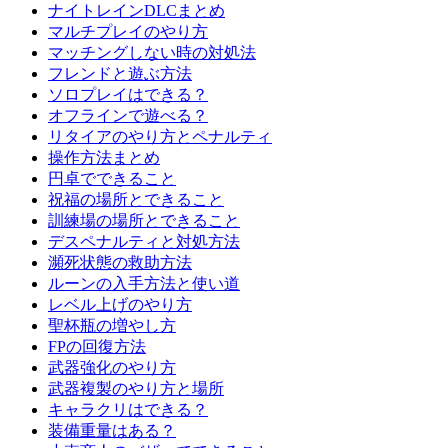
ナイトレインDLCまとめ
マルチプレイのやり方
マッチングしない時の対処法
フレンドと遊ぶ方法
ソロプレイはできる？
オフラインで遊べる？
リタイアのやり方とペナルティ
操作方法まとめ
円卓でできること
祝福の場所とできること
訓練場の場所とできること
デスペナルティと対処方法
瀕死状態の救助方法
ルーンの入手方法と使い道
レベル上げのやり方
聖杯瓶の増やし方
FPの回復方法
武器強化のやり方
武器複製のやり方と場所
キャラクリはできる？
装備重量はある？