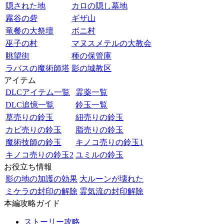
隠された地
カロの隠し墓地
霧谷の砦
ギザ山
竜餐の大祭壇
ボニ村
巫子の村
マヌスメテルの大教会
眺望街
種の保管庫
ラバスの魔術師塔
影の城教区
アイテム
DLCアイテム一覧
霊薬一覧
DLC追憶一覧
鈴玉一覧
草売りの鈴玉
紐売りの鈴玉
カビ売りの鈴玉
脂売りの鈴玉
魔術技師の鈴玉
キノコ売りの鈴玉1
キノコ売りの鈴玉2
ユミルの鈴玉
お役立ち情報
影の地の加護の効果
大ルーンが壊れた
ミケラの封印の解除
霊気流の封印解除
本編攻略ガイド
ストーリー攻略