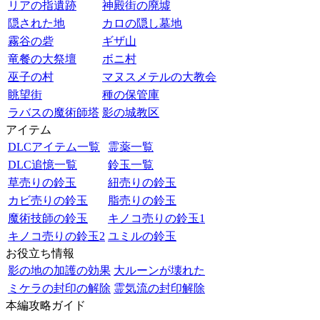
リアの指遺跡
神殿街の廃墟
隠された地
カロの隠し墓地
霧谷の砦
ギザ山
竜餐の大祭壇
ボニ村
巫子の村
マヌスメテルの大教会
眺望街
種の保管庫
ラバスの魔術師塔
影の城教区
アイテム
DLCアイテム一覧
霊薬一覧
DLC追憶一覧
鈴玉一覧
草売りの鈴玉
紐売りの鈴玉
カビ売りの鈴玉
脂売りの鈴玉
魔術技師の鈴玉
キノコ売りの鈴玉1
キノコ売りの鈴玉2
ユミルの鈴玉
お役立ち情報
影の地の加護の効果
大ルーンが壊れた
ミケラの封印の解除
霊気流の封印解除
本編攻略ガイド