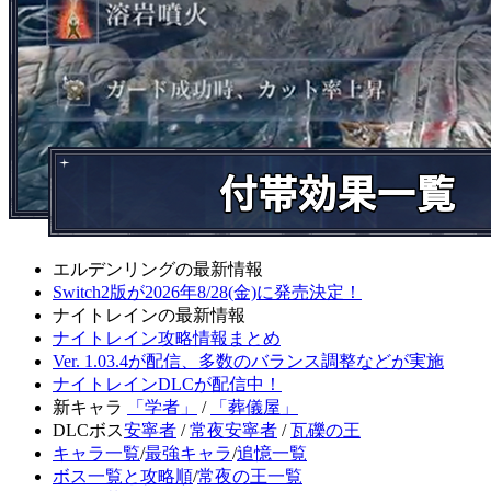
エルデンリングの最新情報
Switch2版が2026年8/28(金)に発売決定！
ナイトレインの最新情報
ナイトレイン攻略情報まとめ
Ver. 1.03.4が配信、多数のバランス調整などが実施
ナイトレインDLCが配信中！
新キャラ
「学者」
/
「葬儀屋」
DLCボス
安寧者
/
常夜安寧者
/
瓦礫の王
キャラ一覧
/
最強キャラ
/
追憶一覧
ボス一覧と攻略順
/
常夜の王一覧