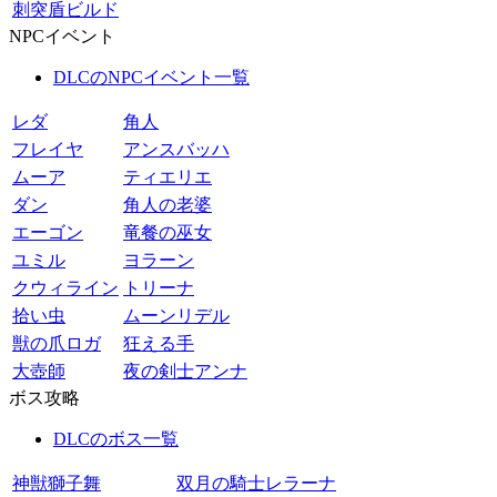
刺突盾ビルド
NPCイベント
DLCのNPCイベント一覧
レダ
角人
フレイヤ
アンスバッハ
ムーア
ティエリエ
ダン
角人の老婆
エーゴン
竜餐の巫女
ユミル
ヨラーン
クウィライン
トリーナ
拾い虫
ムーンリデル
獣の爪ロガ
狂える手
大壺師
夜の剣士アンナ
ボス攻略
DLCのボス一覧
神獣獅子舞
双月の騎士レラーナ