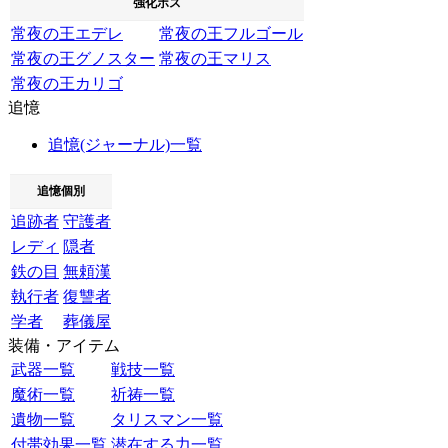
強化ボス
常夜の王エデレ
常夜の王フルゴール
常夜の王グノスター
常夜の王マリス
常夜の王カリゴ
追憶
追憶(ジャーナル)一覧
追憶個別
追跡者
守護者
レディ
隠者
鉄の目
無頼漢
執行者
復讐者
学者
葬儀屋
装備・アイテム
武器一覧
戦技一覧
魔術一覧
祈祷一覧
遺物一覧
タリスマン一覧
付帯効果一覧
潜在する力一覧