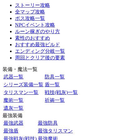
ストーリー攻略
全マップ攻略
ボス攻略一覧
NPCイベント攻略
ルーン稼ぎのやり方
素性のおすすめ
おすすめ最強ビルド
エンディング分岐一覧
周回とクリア後の要素
装備・魔法一覧
武器一覧
防具一覧
シリーズ装備一覧
盾一覧
タリスマン一覧
戦技(戦灰)一覧
魔術一覧
祈祷一覧
遺灰一覧
最強装備
最強武器
最強防具
最強盾
最強タリスマン
最強戦灰(戦技)
最強魔術