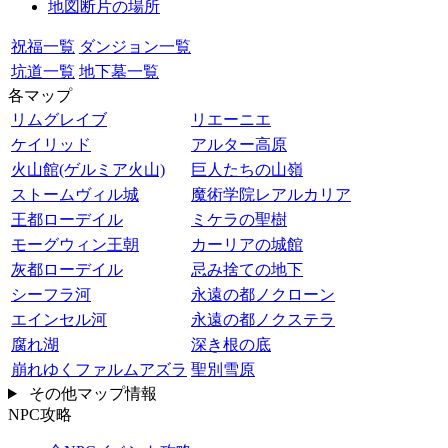
地図断片の場所
祝福一覧
ダンジョン一覧
坑道一覧
地下墓一覧
各マップ
リムグレイブ
リエーニエ
ケイリッド
アルター高原
火山館(ゲルミア火山)
巨人たちの山嶺
ストームヴィル城
魔術学院レアルカリア
王都ローデイル
ミケラの聖樹
モーグウィン王朝
カーリアの城館
灰都ローデイル
忌み捨ての地下
シーフラ河
永遠の都ノクローン
エインセル河
永遠の都ノクステラ
腐れ湖
深き根の底
崩れゆくファルムアズラ
聖別雪原
その他マップ情報
NPC攻略