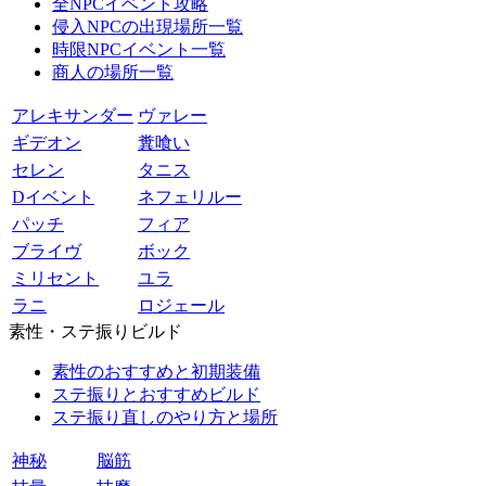
全NPCイベント攻略
侵入NPCの出現場所一覧
時限NPCイベント一覧
商人の場所一覧
アレキサンダー
ヴァレー
ギデオン
糞喰い
セレン
タニス
Dイベント
ネフェリルー
パッチ
フィア
ブライヴ
ボック
ミリセント
ユラ
ラニ
ロジェール
素性・ステ振りビルド
素性のおすすめと初期装備
ステ振りとおすすめビルド
ステ振り直しのやり方と場所
神秘
脳筋