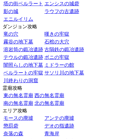
塔の街ベルラート
エンシスの城砦
影の城
ラウフの古遺跡
エニルイリム
ダンジョン攻略
竜の穴
嘆きの牢獄
霧谷の地下墓
石棺の大穴
溶岩筒の鍛冶遺跡
古隕鉄の鍛冶遺跡
テウルの鍛冶遺跡
ボニの牢獄
闇照らしの地下墓
ミドラーの館
ベルラートの牢獄
サソリ川の地下墓
川終わりの洞窟
霊廟攻略
東の無名霊廟
西の無名霊廟
南の無名霊廟
北の無名霊廟
エリア攻略
モースの廃墟
アンテの廃墟
懲罰砦
デオの指遺跡
奈落の森
青海岸