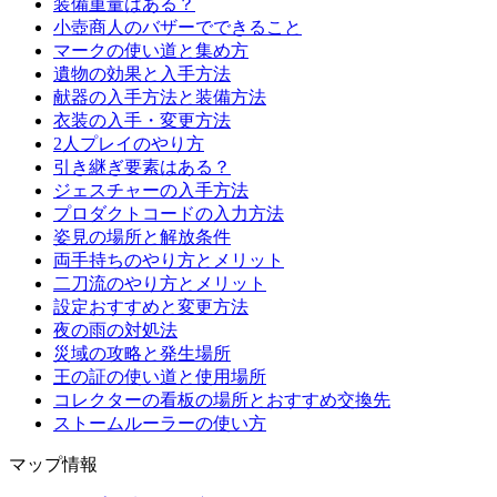
装備重量はある？
小壺商人のバザーでできること
マークの使い道と集め方
遺物の効果と入手方法
献器の入手方法と装備方法
衣装の入手・変更方法
2人プレイのやり方
引き継ぎ要素はある？
ジェスチャーの入手方法
プロダクトコードの入力方法
姿見の場所と解放条件
両手持ちのやり方とメリット
二刀流のやり方とメリット
設定おすすめと変更方法
夜の雨の対処法
災域の攻略と発生場所
王の証の使い道と使用場所
コレクターの看板の場所とおすすめ交換先
ストームルーラーの使い方
マップ情報