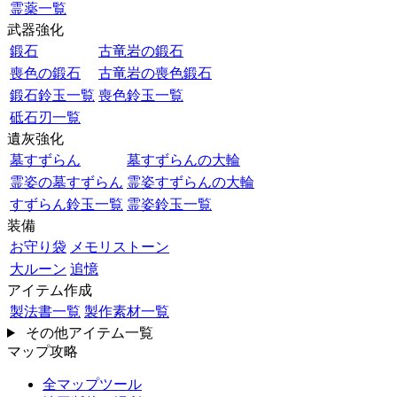
霊薬一覧
武器強化
鍛石
古竜岩の鍛石
喪色の鍛石
古竜岩の喪色鍛石
鍛石鈴玉一覧
喪色鈴玉一覧
砥石刃一覧
遺灰強化
墓すずらん
墓すずらんの大輪
霊姿の墓すずらん
霊姿すずらんの大輪
すずらん鈴玉一覧
霊姿鈴玉一覧
装備
お守り袋
メモリストーン
大ルーン
追憶
アイテム作成
製法書一覧
製作素材一覧
その他アイテム一覧
マップ攻略
全マップツール