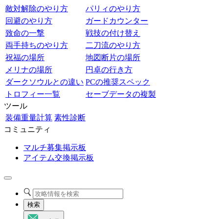
敵対解除のやり方
パリィのやり方
回避のやり方
ガードカウンター
致命の一撃
戦技の付け替え
両手持ちのやり方
二刀流のやり方
祝福の場所
地図断片の場所
メリナの場所
円卓の行き方
ダークソウルとの違い
PCの推奨スペック
トロフィー一覧
セーブデータの複製
ツール
装備重量計算
素性診断
コミュニティ
マルチ募集掲示板
アイテム交換掲示板
検索