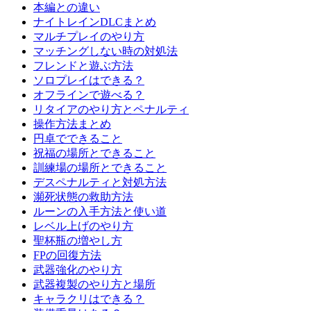
本編との違い
ナイトレインDLCまとめ
マルチプレイのやり方
マッチングしない時の対処法
フレンドと遊ぶ方法
ソロプレイはできる？
オフラインで遊べる？
リタイアのやり方とペナルティ
操作方法まとめ
円卓でできること
祝福の場所とできること
訓練場の場所とできること
デスペナルティと対処方法
瀕死状態の救助方法
ルーンの入手方法と使い道
レベル上げのやり方
聖杯瓶の増やし方
FPの回復方法
武器強化のやり方
武器複製のやり方と場所
キャラクリはできる？