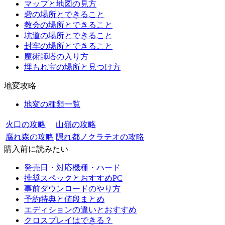
マップと地図の見方
砦の場所とできること
教会の場所とできること
坑道の場所とできること
封牢の場所とできること
魔術師塔の入り方
埋もれ宝の場所と見つけ方
地変攻略
地変の種類一覧
火口の攻略
山嶺の攻略
腐れ森の攻略
隠れ都ノクラテオの攻略
購入前に読みたい
発売日・対応機種・ハード
推奨スペックとおすすめPC
事前ダウンロードのやり方
予約特典と値段まとめ
エディションの違いとおすすめ
クロスプレイはできる？