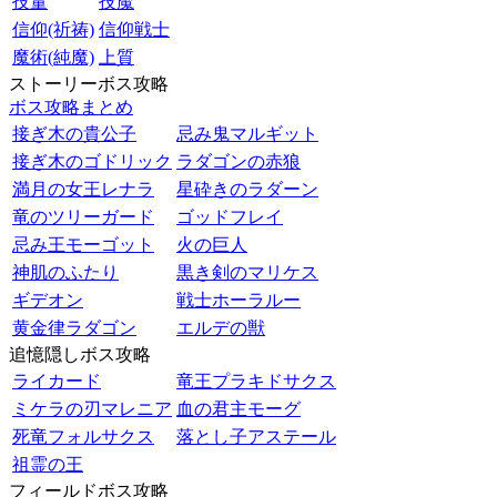
技量
技魔
信仰(祈祷)
信仰戦士
魔術(純魔)
上質
ストーリーボス攻略
ボス攻略まとめ
接ぎ木の貴公子
忌み鬼マルギット
接ぎ木のゴドリック
ラダゴンの赤狼
満月の女王レナラ
星砕きのラダーン
竜のツリーガード
ゴッドフレイ
忌み王モーゴット
火の巨人
神肌のふたり
黒き剣のマリケス
ギデオン
戦士ホーラルー
黄金律ラダゴン
エルデの獣
追憶隠しボス攻略
ライカード
竜王プラキドサクス
ミケラの刃マレニア
血の君主モーグ
死竜フォルサクス
落とし子アステール
祖霊の王
フィールドボス攻略