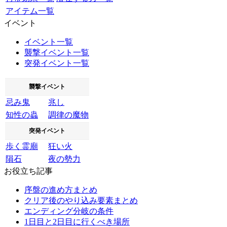
アイテム一覧
イベント
イベント一覧
襲撃イベント一覧
突発イベント一覧
襲撃イベント
忌み鬼
兆し
知性の蟲
調律の魔物
突発イベント
歩く霊廟
狂い火
隕石
夜の勢力
お役立ち記事
序盤の進め方まとめ
クリア後のやり込み要素まとめ
エンディング分岐の条件
1日目と2日目に行くべき場所