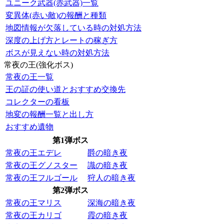
ユニーク武器(赤武器)一覧
変異体(赤い敵)の報酬と種類
地図情報が欠落している時の対処方法
深度の上げ方とレートの稼ぎ方
ボスが見えない時の対処方法
常夜の王(強化ボス)
常夜の王一覧
王の証の使い道とおすすめ交換先
コレクターの看板
地変の報酬一覧と出し方
おすすめ遺物
第1弾ボス
常夜の王エデレ
爵の暗き夜
常夜の王グノスター
識の暗き夜
常夜の王フルゴール
狩人の暗き夜
第2弾ボス
常夜の王マリス
深海の暗き夜
常夜の王カリゴ
霞の暗き夜