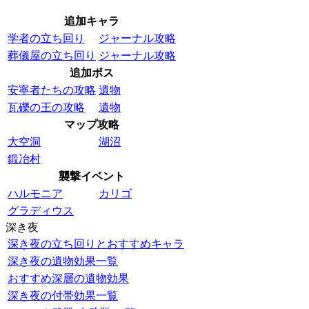
追加キャラ
学者の立ち回り
ジャーナル攻略
葬儀屋の立ち回り
ジャーナル攻略
追加ボス
安寧者たちの攻略
遺物
瓦礫の王の攻略
遺物
マップ攻略
大空洞
湖沼
鍛冶村
襲撃イベント
ハルモニア
カリゴ
グラディウス
深き夜
深き夜の立ち回りとおすすめキャラ
深き夜の遺物効果一覧
おすすめ深層の遺物効果
深き夜の付帯効果一覧