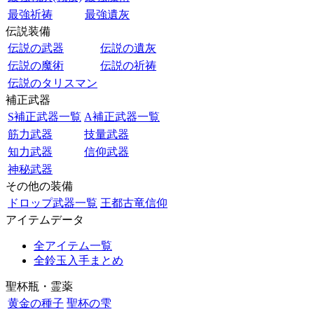
最強祈祷
最強遺灰
伝説装備
伝説の武器
伝説の遺灰
伝説の魔術
伝説の祈祷
伝説のタリスマン
補正武器
S補正武器一覧
A補正武器一覧
筋力武器
技量武器
知力武器
信仰武器
神秘武器
その他の装備
ドロップ武器一覧
王都古竜信仰
アイテムデータ
全アイテム一覧
全鈴玉入手まとめ
聖杯瓶・霊薬
黄金の種子
聖杯の雫