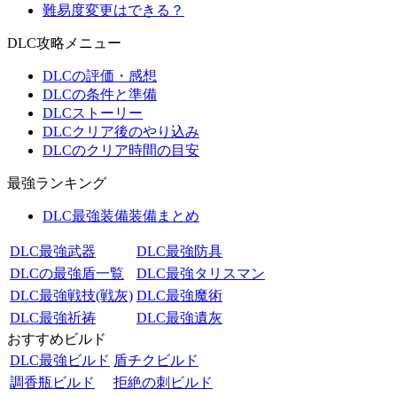
難易度変更はできる？
DLC攻略メニュー
DLCの評価・感想
DLCの条件と準備
DLCストーリー
DLCクリア後のやり込み
DLCのクリア時間の目安
最強ランキング
DLC最強装備装備まとめ
DLC最強武器
DLC最強防具
DLCの最強盾一覧
DLC最強タリスマン
DLC最強戦技(戦灰)
DLC最強魔術
DLC最強祈祷
DLC最強遺灰
おすすめビルド
DLC最強ビルド
盾チクビルド
調香瓶ビルド
拒絶の刺ビルド