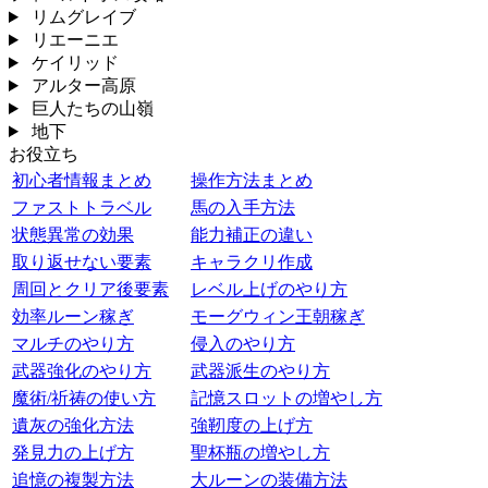
リムグレイブ
リエーニエ
ケイリッド
アルター高原
巨人たちの山嶺
地下
お役立ち
初心者情報まとめ
操作方法まとめ
ファストトラベル
馬の入手方法
状態異常の効果
能力補正の違い
取り返せない要素
キャラクリ作成
周回とクリア後要素
レベル上げのやり方
効率ルーン稼ぎ
モーグウィン王朝稼ぎ
マルチのやり方
侵入のやり方
武器強化のやり方
武器派生のやり方
魔術/祈祷の使い方
記憶スロットの増やし方
遺灰の強化方法
強靭度の上げ方
発見力の上げ方
聖杯瓶の増やし方
追憶の複製方法
大ルーンの装備方法