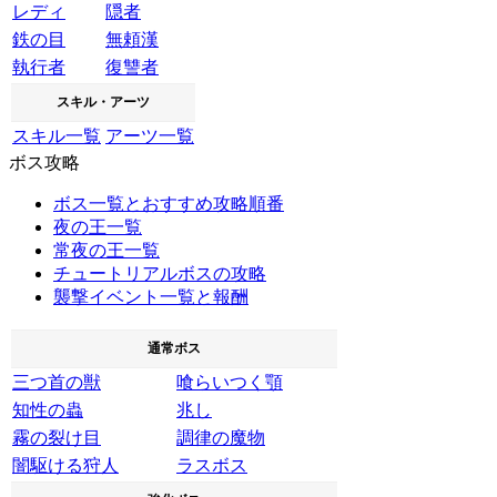
レディ
隠者
鉄の目
無頼漢
執行者
復讐者
スキル・アーツ
スキル一覧
アーツ一覧
ボス攻略
ボス一覧とおすすめ攻略順番
夜の王一覧
常夜の王一覧
チュートリアルボスの攻略
襲撃イベント一覧と報酬
通常ボス
三つ首の獣
喰らいつく顎
知性の蟲
兆し
霧の裂け目
調律の魔物
闇駆ける狩人
ラスボス