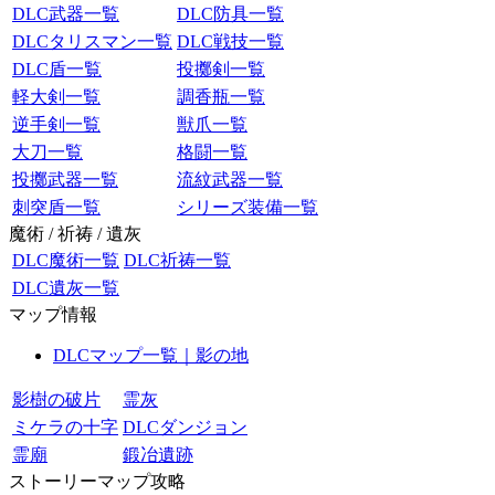
DLC武器一覧
DLC防具一覧
DLCタリスマン一覧
DLC戦技一覧
DLC盾一覧
投擲剣一覧
軽大剣一覧
調香瓶一覧
逆手剣一覧
獣爪一覧
大刀一覧
格闘一覧
投擲武器一覧
流紋武器一覧
刺突盾一覧
シリーズ装備一覧
魔術 / 祈祷 / 遺灰
DLC魔術一覧
DLC祈祷一覧
DLC遺灰一覧
マップ情報
DLCマップ一覧｜影の地
影樹の破片
霊灰
ミケラの十字
DLCダンジョン
霊廟
鍛冶遺跡
ストーリーマップ攻略