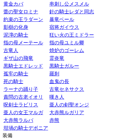
黄金カバ
串刺し公メスメル
蕾の聖女ロミナ
針の騎士レダと同志
約束の王ラダーン
暴竜ベール
影樹の化身
宿将ガイウス
泥濘の騎士
狂い火の王ミドラー
指の母メーテール
指の母ユミル卿
古竜人
焼炉のゴーレム
ギザ山の飛竜
霊炎竜
黒騎士エドレッド
黒騎士ガルー
孤牢の騎士
羅刹
死の騎士
血鬼の長
ラーナの踊り子
古竜セネサクス
責問の古老イオリ
嘆き人
呪剣士ラビリス
亜人の剣聖オンジ
亜人の女王マルガ
大赤熊ルガリア
大赤熊ラルバ
赤熊
坩堝の騎士デボニア
装備