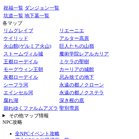
祝福一覧
ダンジョン一覧
坑道一覧
地下墓一覧
各マップ
リムグレイブ
リエーニエ
ケイリッド
アルター高原
火山館(ゲルミア火山)
巨人たちの山嶺
ストームヴィル城
魔術学院レアルカリア
王都ローデイル
ミケラの聖樹
モーグウィン王朝
カーリアの城館
灰都ローデイル
忌み捨ての地下
シーフラ河
永遠の都ノクローン
エインセル河
永遠の都ノクステラ
腐れ湖
深き根の底
崩れゆくファルムアズラ
聖別雪原
その他マップ情報
NPC攻略
全NPCイベント攻略