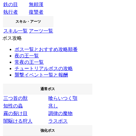
鉄の目
無頼漢
執行者
復讐者
スキル・アーツ
スキル一覧
アーツ一覧
ボス攻略
ボス一覧とおすすめ攻略順番
夜の王一覧
常夜の王一覧
チュートリアルボスの攻略
襲撃イベント一覧と報酬
通常ボス
三つ首の獣
喰らいつく顎
知性の蟲
兆し
霧の裂け目
調律の魔物
闇駆ける狩人
ラスボス
強化ボス