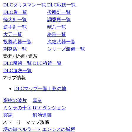
DLCタリスマン一覧
DLC戦技一覧
DLC盾一覧
投擲剣一覧
軽大剣一覧
調香瓶一覧
逆手剣一覧
獣爪一覧
大刀一覧
格闘一覧
投擲武器一覧
流紋武器一覧
刺突盾一覧
シリーズ装備一覧
魔術 / 祈祷 / 遺灰
DLC魔術一覧
DLC祈祷一覧
DLC遺灰一覧
マップ情報
DLCマップ一覧｜影の地
影樹の破片
霊灰
ミケラの十字
DLCダンジョン
霊廟
鍛冶遺跡
ストーリーマップ攻略
塔の街ベルラート
エンシスの城砦