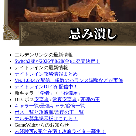
エルデンリングの最新情報
Switch2版が2026年8/28(金)に発売決定！
ナイトレインの最新情報
ナイトレイン攻略情報まとめ
Ver. 1.03.4が配信、多数のバランス調整などが実施
ナイトレインDLCが配信中！
新キャラ
「学者」
/
「葬儀屋」
DLCボス
安寧者
/
常夜安寧者
/
瓦礫の王
キャラ一覧
/
最強キャラ
/
追憶一覧
ボス一覧と攻略順
/
常夜の王一覧
マルチ募集掲示板はこちら！
GameWithからのお知らせ
未経験可&完全在宅！攻略ライター募集！