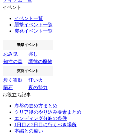
アイテム一覧
イベント
イベント一覧
襲撃イベント一覧
突発イベント一覧
襲撃イベント
忌み鬼
兆し
知性の蟲
調律の魔物
突発イベント
歩く霊廟
狂い火
隕石
夜の勢力
お役立ち記事
序盤の進め方まとめ
クリア後のやり込み要素まとめ
エンディング分岐の条件
1日目と2日目に行くべき場所
本編との違い