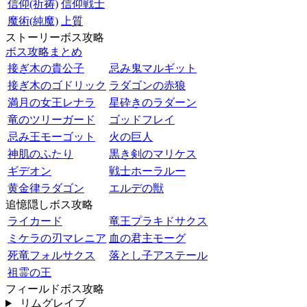
信仰(祈祷)
信仰戦士
魔術(純魔)
上質
ストーリーボス攻略
ボス攻略まとめ
接ぎ木の貴公子
忌み鬼マルギット
接ぎ木のゴドリック
ラダゴンの赤狼
満月の女王レナラ
星砕きのラダーン
竜のツリーガード
ゴッドフレイ
忌み王モーゴット
火の巨人
神肌のふたり
黒き剣のマリケス
ギデオン
戦士ホーラルー
黄金律ラダゴン
エルデの獣
追憶隠しボス攻略
ライカード
竜王プラキドサクス
ミケラの刃マレニア
血の君主モーグ
死竜フォルサクス
落とし子アステール
祖霊の王
フィールドボス攻略
リムグレイブ