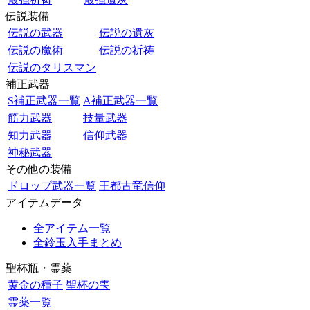
伝説装備
伝説の武器
伝説の遺灰
伝説の魔術
伝説の祈祷
伝説のタリスマン
補正武器
S補正武器一覧
A補正武器一覧
筋力武器
技量武器
知力武器
信仰武器
神秘武器
その他の装備
ドロップ武器一覧
王都古竜信仰
アイテムデータ
全アイテム一覧
全鈴玉入手まとめ
聖杯瓶・霊薬
黄金の種子
聖杯の雫
霊薬一覧