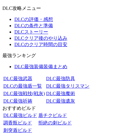
DLC攻略メニュー
DLCの評価・感想
DLCの条件と準備
DLCストーリー
DLCクリア後のやり込み
DLCのクリア時間の目安
最強ランキング
DLC最強装備装備まとめ
DLC最強武器
DLC最強防具
DLCの最強盾一覧
DLC最強タリスマン
DLC最強戦技(戦灰)
DLC最強魔術
DLC最強祈祷
DLC最強遺灰
おすすめビルド
DLC最強ビルド
盾チクビルド
調香瓶ビルド
拒絶の刺ビルド
刺突盾ビルド