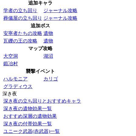
追加キャラ
学者の立ち回り
ジャーナル攻略
葬儀屋の立ち回り
ジャーナル攻略
追加ボス
安寧者たちの攻略
遺物
瓦礫の王の攻略
遺物
マップ攻略
大空洞
湖沼
鍛冶村
襲撃イベント
ハルモニア
カリゴ
グラディウス
深き夜
深き夜の立ち回りとおすすめキャラ
深き夜の遺物効果一覧
おすすめ深層の遺物効果
深き夜の付帯効果一覧
ユニーク武器(赤武器)一覧