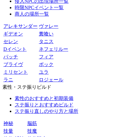
侵入NPCの出現場所一覧
時限NPCイベント一覧
商人の場所一覧
アレキサンダー
ヴァレー
ギデオン
糞喰い
セレン
タニス
Dイベント
ネフェリルー
パッチ
フィア
ブライヴ
ボック
ミリセント
ユラ
ラニ
ロジェール
素性・ステ振りビルド
素性のおすすめと初期装備
ステ振りとおすすめビルド
ステ振り直しのやり方と場所
神秘
脳筋
技量
技魔