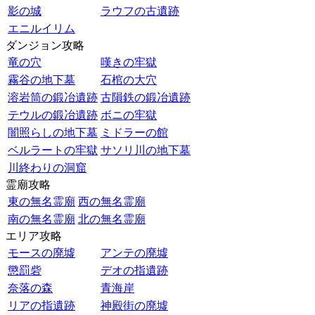
影の城
ラウフの古遺跡
エニルイリム
ダンジョン攻略
竜の穴
嘆きの牢獄
霧谷の地下墓
石棺の大穴
溶岩筒の鍛冶遺跡
古隕鉄の鍛冶遺跡
テウルの鍛冶遺跡
ボニの牢獄
闇照らしの地下墓
ミドラーの館
ベルラートの牢獄
サソリ川の地下墓
川終わりの洞窟
霊廟攻略
東の無名霊廟
西の無名霊廟
南の無名霊廟
北の無名霊廟
エリア攻略
モースの廃墟
アンテの廃墟
懲罰砦
デオの指遺跡
奈落の森
青海岸
リアの指遺跡
神殿街の廃墟