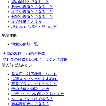
砦の場所とできること
教会の場所とできること
坑道の場所とできること
封牢の場所とできること
魔術師塔の入り方
埋もれ宝の場所と見つけ方
地変攻略
地変の種類一覧
火口の攻略
山嶺の攻略
腐れ森の攻略
隠れ都ノクラテオの攻略
購入前に読みたい
発売日・対応機種・ハード
推奨スペックとおすすめPC
事前ダウンロードのやり方
予約特典と値段まとめ
エディションの違いとおすすめ
クロスプレイはできる？
難易度変更はできる？