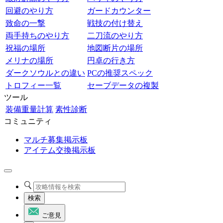
回避のやり方
ガードカウンター
致命の一撃
戦技の付け替え
両手持ちのやり方
二刀流のやり方
祝福の場所
地図断片の場所
メリナの場所
円卓の行き方
ダークソウルとの違い
PCの推奨スペック
トロフィー一覧
セーブデータの複製
ツール
装備重量計算
素性診断
コミュニティ
マルチ募集掲示板
アイテム交換掲示板
検索
ご意見