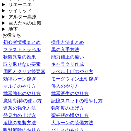
リエーニエ
ケイリッド
アルター高原
巨人たちの山嶺
地下
お役立ち
初心者情報まとめ
操作方法まとめ
ファストトラベル
馬の入手方法
状態異常の効果
能力補正の違い
取り返せない要素
キャラクリ作成
周回とクリア後要素
レベル上げのやり方
効率ルーン稼ぎ
モーグウィン王朝稼ぎ
マルチのやり方
侵入のやり方
武器強化のやり方
武器派生のやり方
魔術/祈祷の使い方
記憶スロットの増やし方
遺灰の強化方法
強靭度の上げ方
発見力の上げ方
聖杯瓶の増やし方
追憶の複製方法
大ルーンの装備方法
敵対解除のやり方
パリィのやり方