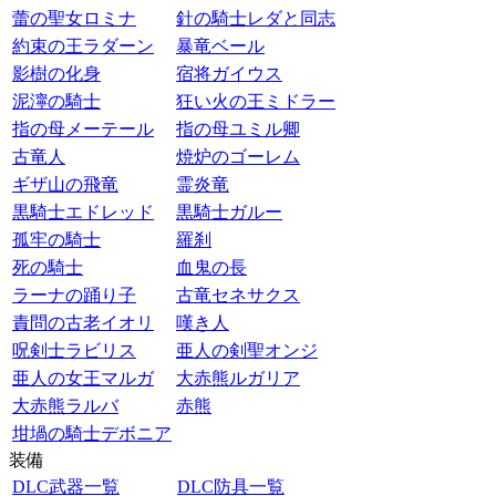
蕾の聖女ロミナ
針の騎士レダと同志
約束の王ラダーン
暴竜ベール
影樹の化身
宿将ガイウス
泥濘の騎士
狂い火の王ミドラー
指の母メーテール
指の母ユミル卿
古竜人
焼炉のゴーレム
ギザ山の飛竜
霊炎竜
黒騎士エドレッド
黒騎士ガルー
孤牢の騎士
羅刹
死の騎士
血鬼の長
ラーナの踊り子
古竜セネサクス
責問の古老イオリ
嘆き人
呪剣士ラビリス
亜人の剣聖オンジ
亜人の女王マルガ
大赤熊ルガリア
大赤熊ラルバ
赤熊
坩堝の騎士デボニア
装備
DLC武器一覧
DLC防具一覧