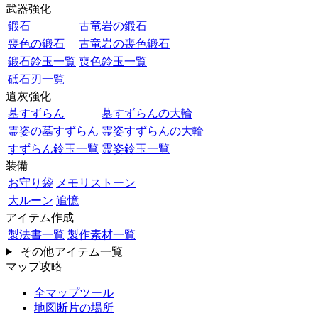
武器強化
鍛石
古竜岩の鍛石
喪色の鍛石
古竜岩の喪色鍛石
鍛石鈴玉一覧
喪色鈴玉一覧
砥石刃一覧
遺灰強化
墓すずらん
墓すずらんの大輪
霊姿の墓すずらん
霊姿すずらんの大輪
すずらん鈴玉一覧
霊姿鈴玉一覧
装備
お守り袋
メモリストーン
大ルーン
追憶
アイテム作成
製法書一覧
製作素材一覧
その他アイテム一覧
マップ攻略
全マップツール
地図断片の場所