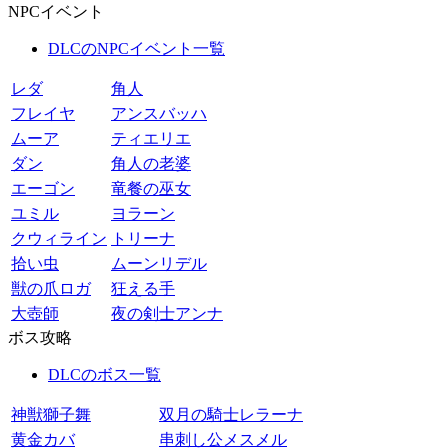
NPCイベント
DLCのNPCイベント一覧
レダ
角人
フレイヤ
アンスバッハ
ムーア
ティエリエ
ダン
角人の老婆
エーゴン
竜餐の巫女
ユミル
ヨラーン
クウィライン
トリーナ
拾い虫
ムーンリデル
獣の爪ロガ
狂える手
大壺師
夜の剣士アンナ
ボス攻略
DLCのボス一覧
神獣獅子舞
双月の騎士レラーナ
黄金カバ
串刺し公メスメル