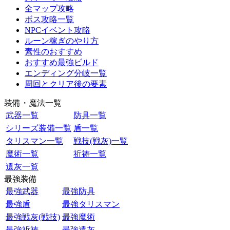
全マップ攻略
ボス攻略一覧
NPCイベント攻略
ルーン稼ぎのやり方
素性のおすすめ
おすすめ最強ビルド
エンディング分岐一覧
周回とクリア後の要素
装備・魔法一覧
武器一覧
防具一覧
シリーズ装備一覧
盾一覧
タリスマン一覧
戦技(戦灰)一覧
魔術一覧
祈祷一覧
遺灰一覧
最強装備
最強武器
最強防具
最強盾
最強タリスマン
最強戦灰(戦技)
最強魔術
最強祈祷
最強遺灰