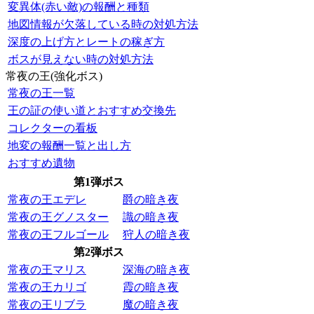
変異体(赤い敵)の報酬と種類
地図情報が欠落している時の対処方法
深度の上げ方とレートの稼ぎ方
ボスが見えない時の対処方法
常夜の王(強化ボス)
常夜の王一覧
王の証の使い道とおすすめ交換先
コレクターの看板
地変の報酬一覧と出し方
おすすめ遺物
第1弾ボス
常夜の王エデレ
爵の暗き夜
常夜の王グノスター
識の暗き夜
常夜の王フルゴール
狩人の暗き夜
第2弾ボス
常夜の王マリス
深海の暗き夜
常夜の王カリゴ
霞の暗き夜
常夜の王リブラ
魔の暗き夜