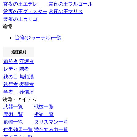
常夜の王エデレ
常夜の王フルゴール
常夜の王グノスター
常夜の王マリス
常夜の王カリゴ
追憶
追憶(ジャーナル)一覧
追憶個別
追跡者
守護者
レディ
隠者
鉄の目
無頼漢
執行者
復讐者
学者
葬儀屋
装備・アイテム
武器一覧
戦技一覧
魔術一覧
祈祷一覧
遺物一覧
タリスマン一覧
付帯効果一覧
潜在する力一覧