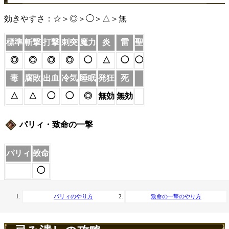
効きやすさ：☆＞◎＞◯＞△＞無
標準
斬撃
打撃
刺突
魔力
炎
雷
聖
◎
◎
◎
◎
◯
△
◯
◯
毒
腐敗
出血
冷気
睡眠
発狂
死
△
△
◯
◯
◎
無効
無効
パリィ・致命の一撃
パリィ
致命
◯
パリィのやり方
致命の一撃のやり方