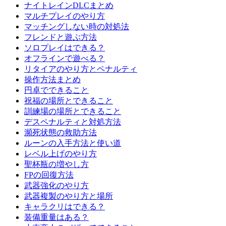
ナイトレインDLCまとめ
マルチプレイのやり方
マッチングしない時の対処法
フレンドと遊ぶ方法
ソロプレイはできる？
オフラインで遊べる？
リタイアのやり方とペナルティ
操作方法まとめ
円卓でできること
祝福の場所とできること
訓練場の場所とできること
デスペナルティと対処方法
瀕死状態の救助方法
ルーンの入手方法と使い道
レベル上げのやり方
聖杯瓶の増やし方
FPの回復方法
武器強化のやり方
武器複製のやり方と場所
キャラクリはできる？
装備重量はある？