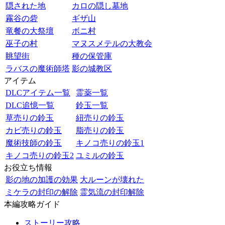
隠された地
カロの隠し墓地
霧谷の砦
ギザ山
竜餐の大祭壇
ボニ村
巫子の村
マヌスメテルの大教会
眺望街
種の保管庫
ラバスの魔術師塔
影の城教区
アイテム
DLCアイテム一覧
霊薬一覧
DLC追憶一覧
鈴玉一覧
草売りの鈴玉
紐売りの鈴玉
カビ売りの鈴玉
脂売りの鈴玉
魔術技師の鈴玉
キノコ売りの鈴玉1
キノコ売りの鈴玉2
ユミルの鈴玉
お役立ち情報
影の地の加護の効果
大ルーンが壊れた
ミケラの封印の解除
霊気流の封印解除
本編攻略ガイド
ストーリー攻略