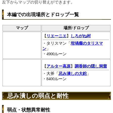
左下からマップの切り替えができます。
本編での出現場所とドロップ一覧
マップ
場所/ドロップ
【
リエーニエ
】
しろがね村
・タリスマン「
坩堝瘤のタリスマ
ン
」
・4900ルーン
【
アルター高原
】
調香師の隠し洞窟
・大斧「
忌み潰しの大鉈
」
・8400ルーン
忌み潰しの弱点と耐性
弱点・状態異常耐性