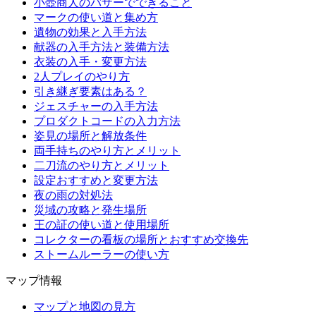
小壺商人のバザーでできること
マークの使い道と集め方
遺物の効果と入手方法
献器の入手方法と装備方法
衣装の入手・変更方法
2人プレイのやり方
引き継ぎ要素はある？
ジェスチャーの入手方法
プロダクトコードの入力方法
姿見の場所と解放条件
両手持ちのやり方とメリット
二刀流のやり方とメリット
設定おすすめと変更方法
夜の雨の対処法
災域の攻略と発生場所
王の証の使い道と使用場所
コレクターの看板の場所とおすすめ交換先
ストームルーラーの使い方
マップ情報
マップと地図の見方