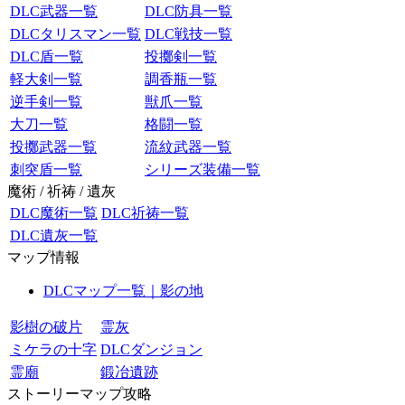
DLC武器一覧
DLC防具一覧
DLCタリスマン一覧
DLC戦技一覧
DLC盾一覧
投擲剣一覧
軽大剣一覧
調香瓶一覧
逆手剣一覧
獣爪一覧
大刀一覧
格闘一覧
投擲武器一覧
流紋武器一覧
刺突盾一覧
シリーズ装備一覧
魔術 / 祈祷 / 遺灰
DLC魔術一覧
DLC祈祷一覧
DLC遺灰一覧
マップ情報
DLCマップ一覧｜影の地
影樹の破片
霊灰
ミケラの十字
DLCダンジョン
霊廟
鍛冶遺跡
ストーリーマップ攻略