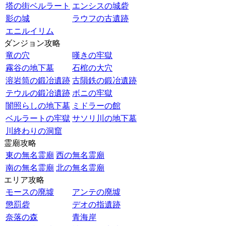
塔の街ベルラート
エンシスの城砦
影の城
ラウフの古遺跡
エニルイリム
ダンジョン攻略
竜の穴
嘆きの牢獄
霧谷の地下墓
石棺の大穴
溶岩筒の鍛冶遺跡
古隕鉄の鍛冶遺跡
テウルの鍛冶遺跡
ボニの牢獄
闇照らしの地下墓
ミドラーの館
ベルラートの牢獄
サソリ川の地下墓
川終わりの洞窟
霊廟攻略
東の無名霊廟
西の無名霊廟
南の無名霊廟
北の無名霊廟
エリア攻略
モースの廃墟
アンテの廃墟
懲罰砦
デオの指遺跡
奈落の森
青海岸