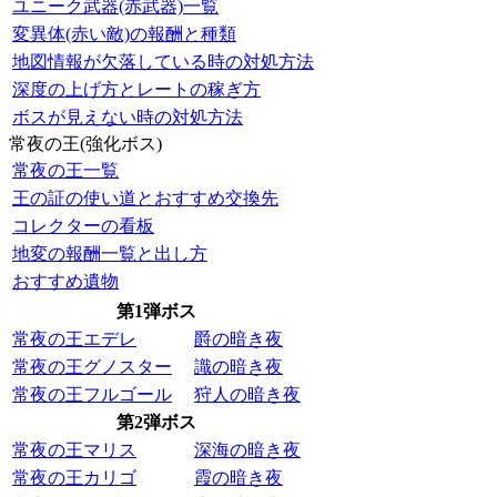
ユニーク武器(赤武器)一覧
変異体(赤い敵)の報酬と種類
地図情報が欠落している時の対処方法
深度の上げ方とレートの稼ぎ方
ボスが見えない時の対処方法
常夜の王(強化ボス)
常夜の王一覧
王の証の使い道とおすすめ交換先
コレクターの看板
地変の報酬一覧と出し方
おすすめ遺物
第1弾ボス
常夜の王エデレ
爵の暗き夜
常夜の王グノスター
識の暗き夜
常夜の王フルゴール
狩人の暗き夜
第2弾ボス
常夜の王マリス
深海の暗き夜
常夜の王カリゴ
霞の暗き夜