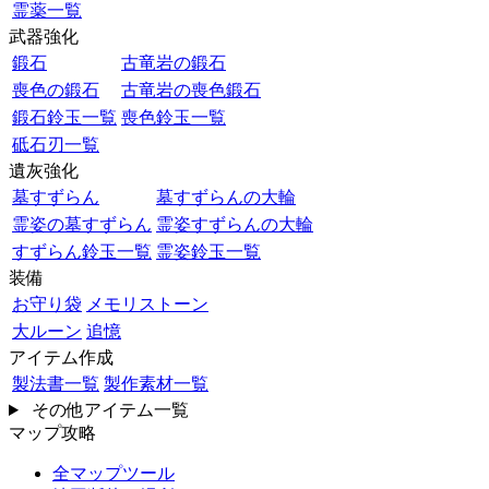
霊薬一覧
武器強化
鍛石
古竜岩の鍛石
喪色の鍛石
古竜岩の喪色鍛石
鍛石鈴玉一覧
喪色鈴玉一覧
砥石刃一覧
遺灰強化
墓すずらん
墓すずらんの大輪
霊姿の墓すずらん
霊姿すずらんの大輪
すずらん鈴玉一覧
霊姿鈴玉一覧
装備
お守り袋
メモリストーン
大ルーン
追憶
アイテム作成
製法書一覧
製作素材一覧
その他アイテム一覧
マップ攻略
全マップツール