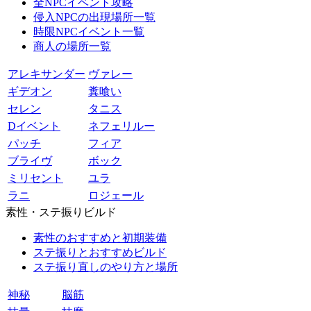
全NPCイベント攻略
侵入NPCの出現場所一覧
時限NPCイベント一覧
商人の場所一覧
アレキサンダー
ヴァレー
ギデオン
糞喰い
セレン
タニス
Dイベント
ネフェリルー
パッチ
フィア
ブライヴ
ボック
ミリセント
ユラ
ラニ
ロジェール
素性・ステ振りビルド
素性のおすすめと初期装備
ステ振りとおすすめビルド
ステ振り直しのやり方と場所
神秘
脳筋