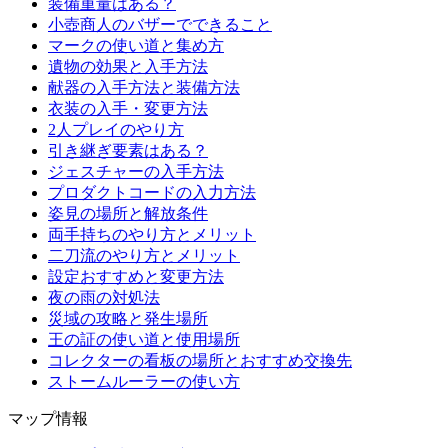
装備重量はある？
小壺商人のバザーでできること
マークの使い道と集め方
遺物の効果と入手方法
献器の入手方法と装備方法
衣装の入手・変更方法
2人プレイのやり方
引き継ぎ要素はある？
ジェスチャーの入手方法
プロダクトコードの入力方法
姿見の場所と解放条件
両手持ちのやり方とメリット
二刀流のやり方とメリット
設定おすすめと変更方法
夜の雨の対処法
災域の攻略と発生場所
王の証の使い道と使用場所
コレクターの看板の場所とおすすめ交換先
ストームルーラーの使い方
マップ情報