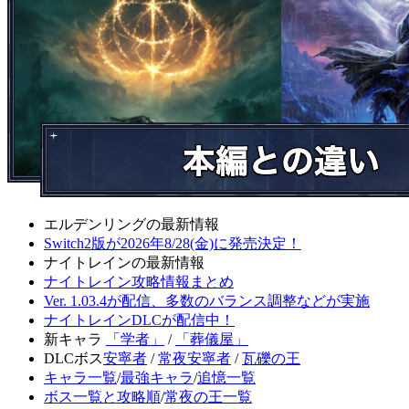
エルデンリングの最新情報
Switch2版が2026年8/28(金)に発売決定！
ナイトレインの最新情報
ナイトレイン攻略情報まとめ
Ver. 1.03.4が配信、多数のバランス調整などが実施
ナイトレインDLCが配信中！
新キャラ
「学者」
/
「葬儀屋」
DLCボス
安寧者
/
常夜安寧者
/
瓦礫の王
キャラ一覧
/
最強キャラ
/
追憶一覧
ボス一覧と攻略順
/
常夜の王一覧