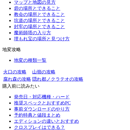
マップと地図の見方
砦の場所とできること
教会の場所とできること
坑道の場所とできること
封牢の場所とできること
魔術師塔の入り方
埋もれ宝の場所と見つけ方
地変攻略
地変の種類一覧
火口の攻略
山嶺の攻略
腐れ森の攻略
隠れ都ノクラテオの攻略
購入前に読みたい
発売日・対応機種・ハード
推奨スペックとおすすめPC
事前ダウンロードのやり方
予約特典と値段まとめ
エディションの違いとおすすめ
クロスプレイはできる？