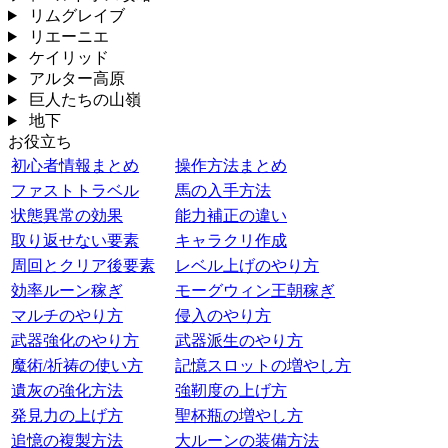
リムグレイブ
リエーニエ
ケイリッド
アルター高原
巨人たちの山嶺
地下
お役立ち
初心者情報まとめ
操作方法まとめ
ファストトラベル
馬の入手方法
状態異常の効果
能力補正の違い
取り返せない要素
キャラクリ作成
周回とクリア後要素
レベル上げのやり方
効率ルーン稼ぎ
モーグウィン王朝稼ぎ
マルチのやり方
侵入のやり方
武器強化のやり方
武器派生のやり方
魔術/祈祷の使い方
記憶スロットの増やし方
遺灰の強化方法
強靭度の上げ方
発見力の上げ方
聖杯瓶の増やし方
追憶の複製方法
大ルーンの装備方法