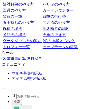
敵対解除のやり方
パリィのやり方
回避のやり方
ガードカウンター
致命の一撃
戦技の付け替え
両手持ちのやり方
二刀流のやり方
祝福の場所
地図断片の場所
メリナの場所
円卓の行き方
ダークソウルとの違い
PCの推奨スペック
トロフィー一覧
セーブデータの複製
ツール
装備重量計算
素性診断
コミュニティ
マルチ募集掲示板
アイテム交換掲示板
検索