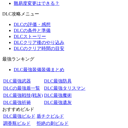
難易度変更はできる？
DLC攻略メニュー
DLCの評価・感想
DLCの条件と準備
DLCストーリー
DLCクリア後のやり込み
DLCのクリア時間の目安
最強ランキング
DLC最強装備装備まとめ
DLC最強武器
DLC最強防具
DLCの最強盾一覧
DLC最強タリスマン
DLC最強戦技(戦灰)
DLC最強魔術
DLC最強祈祷
DLC最強遺灰
おすすめビルド
DLC最強ビルド
盾チクビルド
調香瓶ビルド
拒絶の刺ビルド