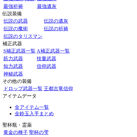
最強祈祷
最強遺灰
伝説装備
伝説の武器
伝説の遺灰
伝説の魔術
伝説の祈祷
伝説のタリスマン
補正武器
S補正武器一覧
A補正武器一覧
筋力武器
技量武器
知力武器
信仰武器
神秘武器
その他の装備
ドロップ武器一覧
王都古竜信仰
アイテムデータ
全アイテム一覧
全鈴玉入手まとめ
聖杯瓶・霊薬
黄金の種子
聖杯の雫