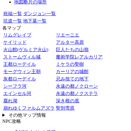
地図断片の場所
祝福一覧
ダンジョン一覧
坑道一覧
地下墓一覧
各マップ
リムグレイブ
リエーニエ
ケイリッド
アルター高原
火山館(ゲルミア火山)
巨人たちの山嶺
ストームヴィル城
魔術学院レアルカリア
王都ローデイル
ミケラの聖樹
モーグウィン王朝
カーリアの城館
灰都ローデイル
忌み捨ての地下
シーフラ河
永遠の都ノクローン
エインセル河
永遠の都ノクステラ
腐れ湖
深き根の底
崩れゆくファルムアズラ
聖別雪原
その他マップ情報
NPC攻略