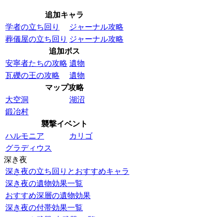
追加キャラ
学者の立ち回り
ジャーナル攻略
葬儀屋の立ち回り
ジャーナル攻略
追加ボス
安寧者たちの攻略
遺物
瓦礫の王の攻略
遺物
マップ攻略
大空洞
湖沼
鍛冶村
襲撃イベント
ハルモニア
カリゴ
グラディウス
深き夜
深き夜の立ち回りとおすすめキャラ
深き夜の遺物効果一覧
おすすめ深層の遺物効果
深き夜の付帯効果一覧