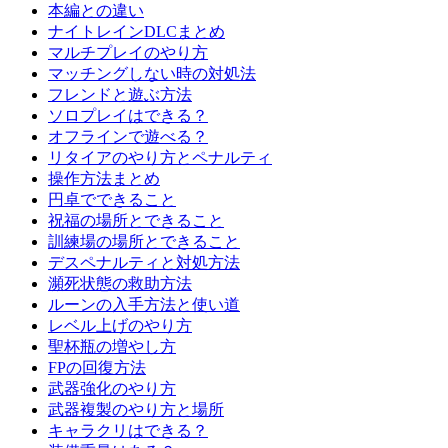
本編との違い
ナイトレインDLCまとめ
マルチプレイのやり方
マッチングしない時の対処法
フレンドと遊ぶ方法
ソロプレイはできる？
オフラインで遊べる？
リタイアのやり方とペナルティ
操作方法まとめ
円卓でできること
祝福の場所とできること
訓練場の場所とできること
デスペナルティと対処方法
瀕死状態の救助方法
ルーンの入手方法と使い道
レベル上げのやり方
聖杯瓶の増やし方
FPの回復方法
武器強化のやり方
武器複製のやり方と場所
キャラクリはできる？