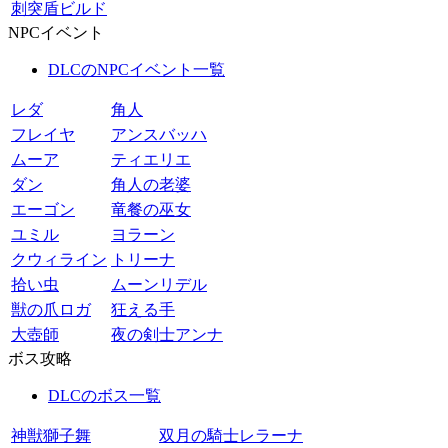
刺突盾ビルド
NPCイベント
DLCのNPCイベント一覧
レダ
角人
フレイヤ
アンスバッハ
ムーア
ティエリエ
ダン
角人の老婆
エーゴン
竜餐の巫女
ユミル
ヨラーン
クウィライン
トリーナ
拾い虫
ムーンリデル
獣の爪ロガ
狂える手
大壺師
夜の剣士アンナ
ボス攻略
DLCのボス一覧
神獣獅子舞
双月の騎士レラーナ