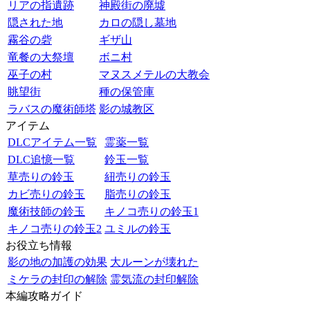
リアの指遺跡
神殿街の廃墟
隠された地
カロの隠し墓地
霧谷の砦
ギザ山
竜餐の大祭壇
ボニ村
巫子の村
マヌスメテルの大教会
眺望街
種の保管庫
ラバスの魔術師塔
影の城教区
アイテム
DLCアイテム一覧
霊薬一覧
DLC追憶一覧
鈴玉一覧
草売りの鈴玉
紐売りの鈴玉
カビ売りの鈴玉
脂売りの鈴玉
魔術技師の鈴玉
キノコ売りの鈴玉1
キノコ売りの鈴玉2
ユミルの鈴玉
お役立ち情報
影の地の加護の効果
大ルーンが壊れた
ミケラの封印の解除
霊気流の封印解除
本編攻略ガイド