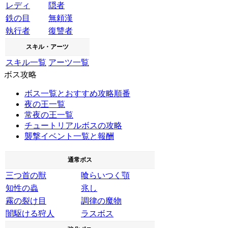
レディ
隠者
鉄の目
無頼漢
執行者
復讐者
スキル・アーツ
スキル一覧
アーツ一覧
ボス攻略
ボス一覧とおすすめ攻略順番
夜の王一覧
常夜の王一覧
チュートリアルボスの攻略
襲撃イベント一覧と報酬
通常ボス
三つ首の獣
喰らいつく顎
知性の蟲
兆し
霧の裂け目
調律の魔物
闇駆ける狩人
ラスボス