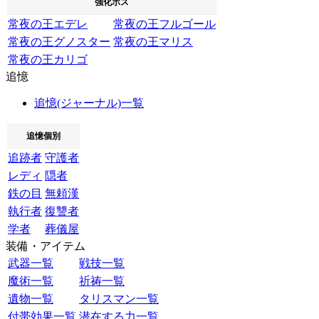
強化ボス
常夜の王エデレ
常夜の王フルゴール
常夜の王グノスター
常夜の王マリス
常夜の王カリゴ
追憶
追憶(ジャーナル)一覧
追憶個別
追跡者
守護者
レディ
隠者
鉄の目
無頼漢
執行者
復讐者
学者
葬儀屋
装備・アイテム
武器一覧
戦技一覧
魔術一覧
祈祷一覧
遺物一覧
タリスマン一覧
付帯効果一覧
潜在する力一覧