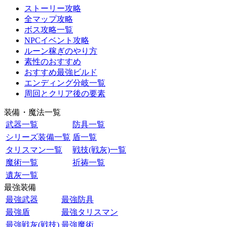
ストーリー攻略
全マップ攻略
ボス攻略一覧
NPCイベント攻略
ルーン稼ぎのやり方
素性のおすすめ
おすすめ最強ビルド
エンディング分岐一覧
周回とクリア後の要素
装備・魔法一覧
武器一覧
防具一覧
シリーズ装備一覧
盾一覧
タリスマン一覧
戦技(戦灰)一覧
魔術一覧
祈祷一覧
遺灰一覧
最強装備
最強武器
最強防具
最強盾
最強タリスマン
最強戦灰(戦技)
最強魔術