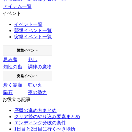
アイテム一覧
イベント
イベント一覧
襲撃イベント一覧
突発イベント一覧
襲撃イベント
忌み鬼
兆し
知性の蟲
調律の魔物
突発イベント
歩く霊廟
狂い火
隕石
夜の勢力
お役立ち記事
序盤の進め方まとめ
クリア後のやり込み要素まとめ
エンディング分岐の条件
1日目と2日目に行くべき場所