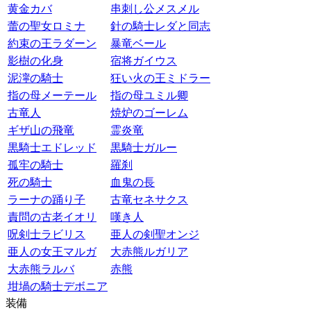
黄金カバ
串刺し公メスメル
蕾の聖女ロミナ
針の騎士レダと同志
約束の王ラダーン
暴竜ベール
影樹の化身
宿将ガイウス
泥濘の騎士
狂い火の王ミドラー
指の母メーテール
指の母ユミル卿
古竜人
焼炉のゴーレム
ギザ山の飛竜
霊炎竜
黒騎士エドレッド
黒騎士ガルー
孤牢の騎士
羅刹
死の騎士
血鬼の長
ラーナの踊り子
古竜セネサクス
責問の古老イオリ
嘆き人
呪剣士ラビリス
亜人の剣聖オンジ
亜人の女王マルガ
大赤熊ルガリア
大赤熊ラルバ
赤熊
坩堝の騎士デボニア
装備