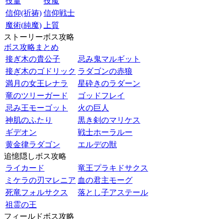
技量
技魔
信仰(祈祷)
信仰戦士
魔術(純魔)
上質
ストーリーボス攻略
ボス攻略まとめ
接ぎ木の貴公子
忌み鬼マルギット
接ぎ木のゴドリック
ラダゴンの赤狼
満月の女王レナラ
星砕きのラダーン
竜のツリーガード
ゴッドフレイ
忌み王モーゴット
火の巨人
神肌のふたり
黒き剣のマリケス
ギデオン
戦士ホーラルー
黄金律ラダゴン
エルデの獣
追憶隠しボス攻略
ライカード
竜王プラキドサクス
ミケラの刃マレニア
血の君主モーグ
死竜フォルサクス
落とし子アステール
祖霊の王
フィールドボス攻略