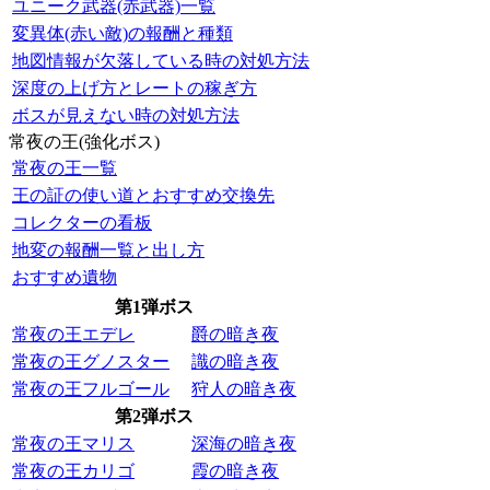
ユニーク武器(赤武器)一覧
変異体(赤い敵)の報酬と種類
地図情報が欠落している時の対処方法
深度の上げ方とレートの稼ぎ方
ボスが見えない時の対処方法
常夜の王(強化ボス)
常夜の王一覧
王の証の使い道とおすすめ交換先
コレクターの看板
地変の報酬一覧と出し方
おすすめ遺物
第1弾ボス
常夜の王エデレ
爵の暗き夜
常夜の王グノスター
識の暗き夜
常夜の王フルゴール
狩人の暗き夜
第2弾ボス
常夜の王マリス
深海の暗き夜
常夜の王カリゴ
霞の暗き夜