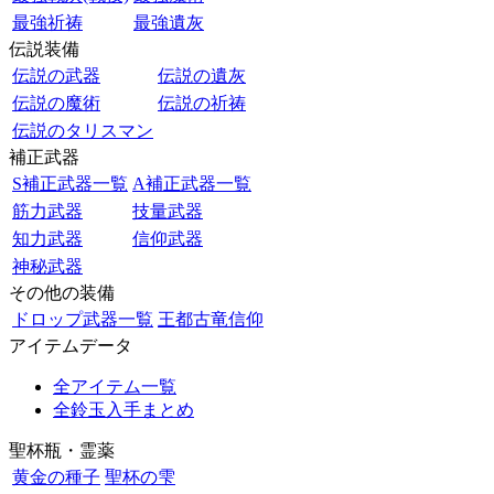
最強祈祷
最強遺灰
伝説装備
伝説の武器
伝説の遺灰
伝説の魔術
伝説の祈祷
伝説のタリスマン
補正武器
S補正武器一覧
A補正武器一覧
筋力武器
技量武器
知力武器
信仰武器
神秘武器
その他の装備
ドロップ武器一覧
王都古竜信仰
アイテムデータ
全アイテム一覧
全鈴玉入手まとめ
聖杯瓶・霊薬
黄金の種子
聖杯の雫