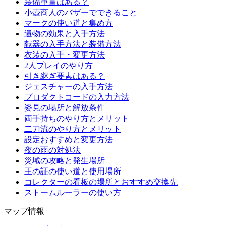
装備重量はある？
小壺商人のバザーでできること
マークの使い道と集め方
遺物の効果と入手方法
献器の入手方法と装備方法
衣装の入手・変更方法
2人プレイのやり方
引き継ぎ要素はある？
ジェスチャーの入手方法
プロダクトコードの入力方法
姿見の場所と解放条件
両手持ちのやり方とメリット
二刀流のやり方とメリット
設定おすすめと変更方法
夜の雨の対処法
災域の攻略と発生場所
王の証の使い道と使用場所
コレクターの看板の場所とおすすめ交換先
ストームルーラーの使い方
マップ情報