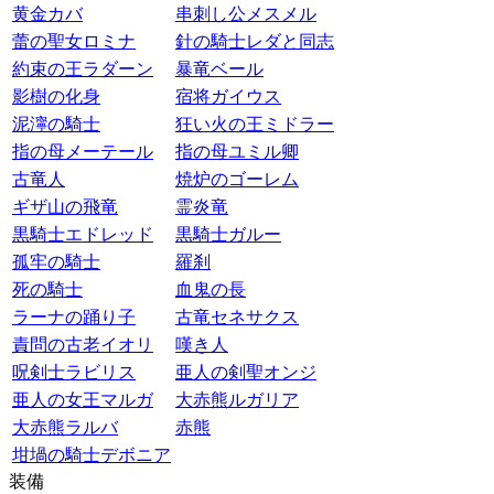
黄金カバ
串刺し公メスメル
蕾の聖女ロミナ
針の騎士レダと同志
約束の王ラダーン
暴竜ベール
影樹の化身
宿将ガイウス
泥濘の騎士
狂い火の王ミドラー
指の母メーテール
指の母ユミル卿
古竜人
焼炉のゴーレム
ギザ山の飛竜
霊炎竜
黒騎士エドレッド
黒騎士ガルー
孤牢の騎士
羅刹
死の騎士
血鬼の長
ラーナの踊り子
古竜セネサクス
責問の古老イオリ
嘆き人
呪剣士ラビリス
亜人の剣聖オンジ
亜人の女王マルガ
大赤熊ルガリア
大赤熊ラルバ
赤熊
坩堝の騎士デボニア
装備