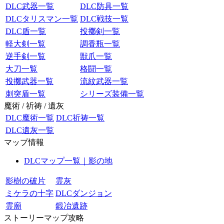
DLC武器一覧
DLC防具一覧
DLCタリスマン一覧
DLC戦技一覧
DLC盾一覧
投擲剣一覧
軽大剣一覧
調香瓶一覧
逆手剣一覧
獣爪一覧
大刀一覧
格闘一覧
投擲武器一覧
流紋武器一覧
刺突盾一覧
シリーズ装備一覧
魔術 / 祈祷 / 遺灰
DLC魔術一覧
DLC祈祷一覧
DLC遺灰一覧
マップ情報
DLCマップ一覧｜影の地
影樹の破片
霊灰
ミケラの十字
DLCダンジョン
霊廟
鍛冶遺跡
ストーリーマップ攻略