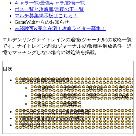
キャラ一覧
/
最強キャラ
/
追憶一覧
ボス一覧と攻略順
/
常夜の王一覧
マルチ募集掲示板はこちら！
GameWithからのお知らせ
未経験可&完全在宅！攻略ライター募集！
エルデンリングナイトレインの追憶(ジャーナル)の攻略一覧
です。ナイトレイン追憶(ジャーナル)の報酬や解放条件、追
憶でマッチングしない場合の対処法を掲載。
目次
追憶の報酬と解放条件
追跡者
守護者
鉄の目
レディ
無頼漢
復讐者
隠者
執行者
学者
葬儀屋
マッチングしないときの対処法
追憶が進まないときの対処法
追憶とは？