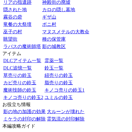
リアの指遺跡
神殿街の廃墟
隠された地
カロの隠し墓地
霧谷の砦
ギザ山
竜餐の大祭壇
ボニ村
巫子の村
マヌスメテルの大教会
眺望街
種の保管庫
ラバスの魔術師塔
影の城教区
アイテム
DLCアイテム一覧
霊薬一覧
DLC追憶一覧
鈴玉一覧
草売りの鈴玉
紐売りの鈴玉
カビ売りの鈴玉
脂売りの鈴玉
魔術技師の鈴玉
キノコ売りの鈴玉1
キノコ売りの鈴玉2
ユミルの鈴玉
お役立ち情報
影の地の加護の効果
大ルーンが壊れた
ミケラの封印の解除
霊気流の封印解除
本編攻略ガイド