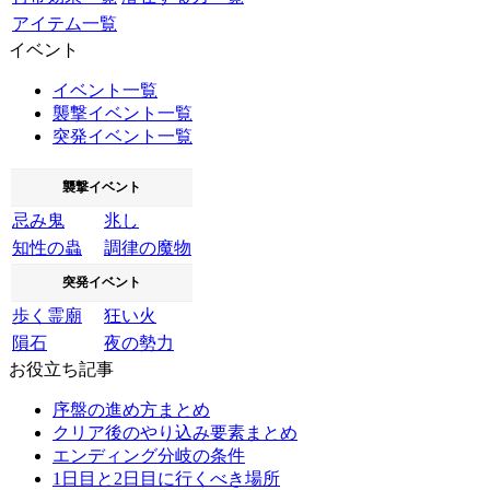
アイテム一覧
イベント
イベント一覧
襲撃イベント一覧
突発イベント一覧
襲撃イベント
忌み鬼
兆し
知性の蟲
調律の魔物
突発イベント
歩く霊廟
狂い火
隕石
夜の勢力
お役立ち記事
序盤の進め方まとめ
クリア後のやり込み要素まとめ
エンディング分岐の条件
1日目と2日目に行くべき場所