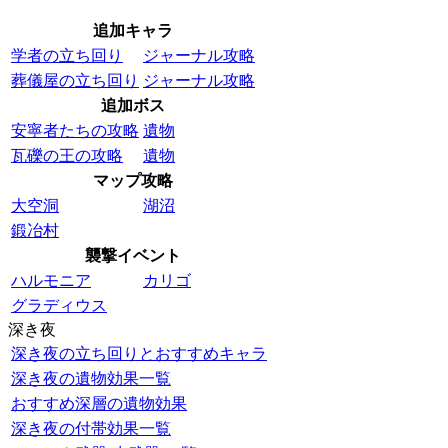
追加キャラ
学者の立ち回り
ジャーナル攻略
葬儀屋の立ち回り
ジャーナル攻略
追加ボス
安寧者たちの攻略
遺物
瓦礫の王の攻略
遺物
マップ攻略
大空洞
湖沼
鍛冶村
襲撃イベント
ハルモニア
カリゴ
グラディウス
深き夜
深き夜の立ち回りとおすすめキャラ
深き夜の遺物効果一覧
おすすめ深層の遺物効果
深き夜の付帯効果一覧