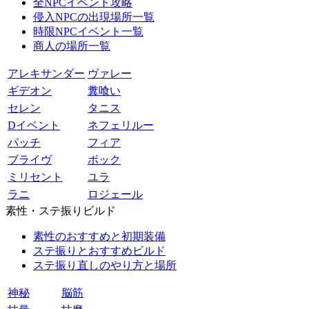
全NPCイベント攻略
侵入NPCの出現場所一覧
時限NPCイベント一覧
商人の場所一覧
アレキサンダー
ヴァレー
ギデオン
糞喰い
セレン
タニス
Dイベント
ネフェリルー
パッチ
フィア
ブライヴ
ボック
ミリセント
ユラ
ラニ
ロジェール
素性・ステ振りビルド
素性のおすすめと初期装備
ステ振りとおすすめビルド
ステ振り直しのやり方と場所
神秘
脳筋