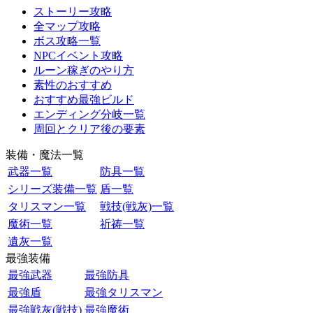
ストーリー攻略
全マップ攻略
ボス攻略一覧
NPCイベント攻略
ルーン稼ぎのやり方
素性のおすすめ
おすすめ最強ビルド
エンディング分岐一覧
周回とクリア後の要素
装備・魔法一覧
武器一覧
防具一覧
シリーズ装備一覧
盾一覧
タリスマン一覧
戦技(戦灰)一覧
魔術一覧
祈祷一覧
遺灰一覧
最強装備
最強武器
最強防具
最強盾
最強タリスマン
最強戦灰(戦技)
最強魔術