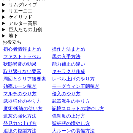
リムグレイブ
リエーニエ
ケイリッド
アルター高原
巨人たちの山嶺
地下
お役立ち
初心者情報まとめ
操作方法まとめ
ファストトラベル
馬の入手方法
状態異常の効果
能力補正の違い
取り返せない要素
キャラクリ作成
周回とクリア後要素
レベル上げのやり方
効率ルーン稼ぎ
モーグウィン王朝稼ぎ
マルチのやり方
侵入のやり方
武器強化のやり方
武器派生のやり方
魔術/祈祷の使い方
記憶スロットの増やし方
遺灰の強化方法
強靭度の上げ方
発見力の上げ方
聖杯瓶の増やし方
追憶の複製方法
大ルーンの装備方法