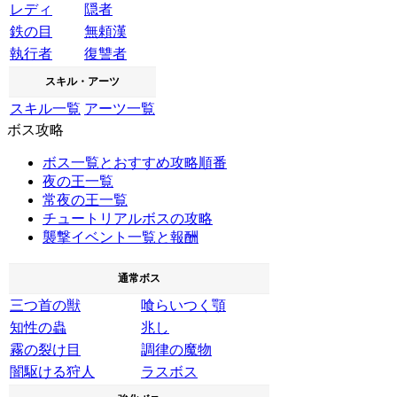
レディ
隠者
鉄の目
無頼漢
執行者
復讐者
スキル・アーツ
スキル一覧
アーツ一覧
ボス攻略
ボス一覧とおすすめ攻略順番
夜の王一覧
常夜の王一覧
チュートリアルボスの攻略
襲撃イベント一覧と報酬
通常ボス
三つ首の獣
喰らいつく顎
知性の蟲
兆し
霧の裂け目
調律の魔物
闇駆ける狩人
ラスボス