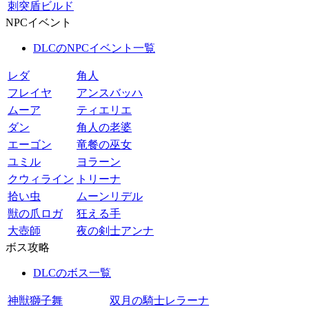
刺突盾ビルド
NPCイベント
DLCのNPCイベント一覧
レダ
角人
フレイヤ
アンスバッハ
ムーア
ティエリエ
ダン
角人の老婆
エーゴン
竜餐の巫女
ユミル
ヨラーン
クウィライン
トリーナ
拾い虫
ムーンリデル
獣の爪ロガ
狂える手
大壺師
夜の剣士アンナ
ボス攻略
DLCのボス一覧
神獣獅子舞
双月の騎士レラーナ