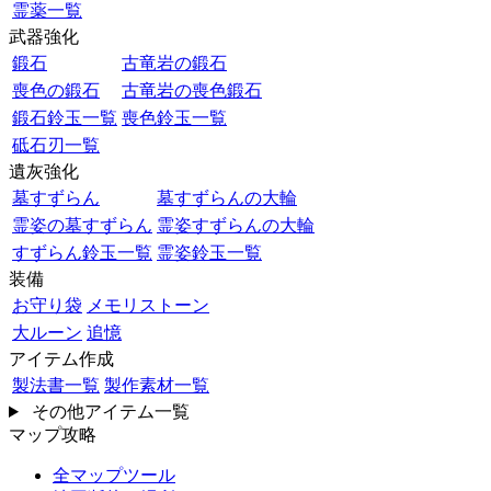
霊薬一覧
武器強化
鍛石
古竜岩の鍛石
喪色の鍛石
古竜岩の喪色鍛石
鍛石鈴玉一覧
喪色鈴玉一覧
砥石刃一覧
遺灰強化
墓すずらん
墓すずらんの大輪
霊姿の墓すずらん
霊姿すずらんの大輪
すずらん鈴玉一覧
霊姿鈴玉一覧
装備
お守り袋
メモリストーン
大ルーン
追憶
アイテム作成
製法書一覧
製作素材一覧
その他アイテム一覧
マップ攻略
全マップツール