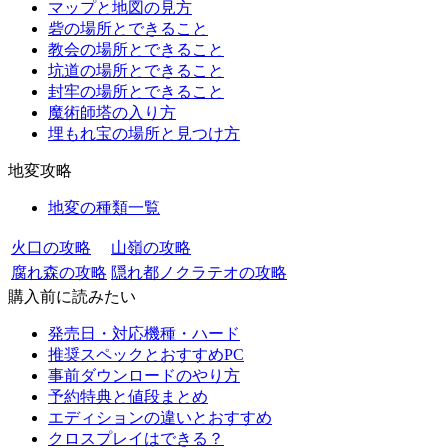
マップと地図の見方
砦の場所とできること
教会の場所とできること
坑道の場所とできること
封牢の場所とできること
魔術師塔の入り方
埋もれ宝の場所と見つけ方
地変攻略
地変の種類一覧
火口の攻略
山嶺の攻略
腐れ森の攻略
隠れ都ノクラテオの攻略
購入前に読みたい
発売日・対応機種・ハード
推奨スペックとおすすめPC
事前ダウンロードのやり方
予約特典と値段まとめ
エディションの違いとおすすめ
クロスプレイはできる？