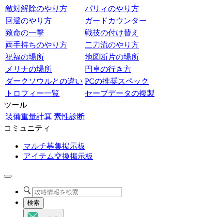
敵対解除のやり方
パリィのやり方
回避のやり方
ガードカウンター
致命の一撃
戦技の付け替え
両手持ちのやり方
二刀流のやり方
祝福の場所
地図断片の場所
メリナの場所
円卓の行き方
ダークソウルとの違い
PCの推奨スペック
トロフィー一覧
セーブデータの複製
ツール
装備重量計算
素性診断
コミュニティ
マルチ募集掲示板
アイテム交換掲示板
検索