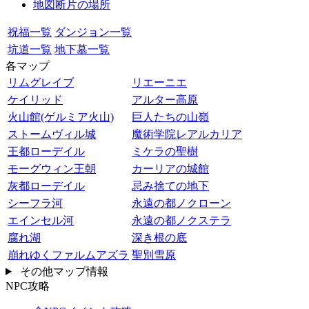
地図断片の場所
祝福一覧
ダンジョン一覧
坑道一覧
地下墓一覧
各マップ
リムグレイブ
リエーニエ
ケイリッド
アルター高原
火山館(ゲルミア火山)
巨人たちの山嶺
ストームヴィル城
魔術学院レアルカリア
王都ローデイル
ミケラの聖樹
モーグウィン王朝
カーリアの城館
灰都ローデイル
忌み捨ての地下
シーフラ河
永遠の都ノクローン
エインセル河
永遠の都ノクステラ
腐れ湖
深き根の底
崩れゆくファルムアズラ
聖別雪原
その他マップ情報
NPC攻略