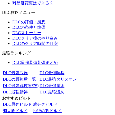
難易度変更はできる？
DLC攻略メニュー
DLCの評価・感想
DLCの条件と準備
DLCストーリー
DLCクリア後のやり込み
DLCのクリア時間の目安
最強ランキング
DLC最強装備装備まとめ
DLC最強武器
DLC最強防具
DLCの最強盾一覧
DLC最強タリスマン
DLC最強戦技(戦灰)
DLC最強魔術
DLC最強祈祷
DLC最強遺灰
おすすめビルド
DLC最強ビルド
盾チクビルド
調香瓶ビルド
拒絶の刺ビルド