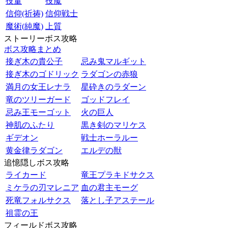
技量
技魔
信仰(祈祷)
信仰戦士
魔術(純魔)
上質
ストーリーボス攻略
ボス攻略まとめ
接ぎ木の貴公子
忌み鬼マルギット
接ぎ木のゴドリック
ラダゴンの赤狼
満月の女王レナラ
星砕きのラダーン
竜のツリーガード
ゴッドフレイ
忌み王モーゴット
火の巨人
神肌のふたり
黒き剣のマリケス
ギデオン
戦士ホーラルー
黄金律ラダゴン
エルデの獣
追憶隠しボス攻略
ライカード
竜王プラキドサクス
ミケラの刃マレニア
血の君主モーグ
死竜フォルサクス
落とし子アステール
祖霊の王
フィールドボス攻略