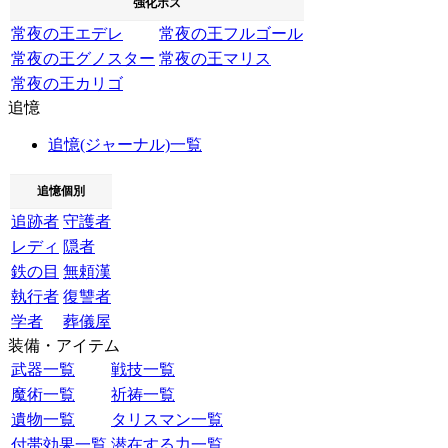
強化ボス
常夜の王エデレ
常夜の王フルゴール
常夜の王グノスター
常夜の王マリス
常夜の王カリゴ
追憶
追憶(ジャーナル)一覧
追憶個別
追跡者
守護者
レディ
隠者
鉄の目
無頼漢
執行者
復讐者
学者
葬儀屋
装備・アイテム
武器一覧
戦技一覧
魔術一覧
祈祷一覧
遺物一覧
タリスマン一覧
付帯効果一覧
潜在する力一覧