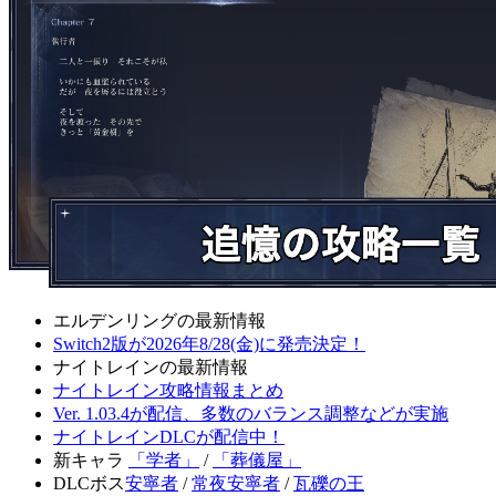
エルデンリングの最新情報
Switch2版が2026年8/28(金)に発売決定！
ナイトレインの最新情報
ナイトレイン攻略情報まとめ
Ver. 1.03.4が配信、多数のバランス調整などが実施
ナイトレインDLCが配信中！
新キャラ
「学者」
/
「葬儀屋」
DLCボス
安寧者
/
常夜安寧者
/
瓦礫の王