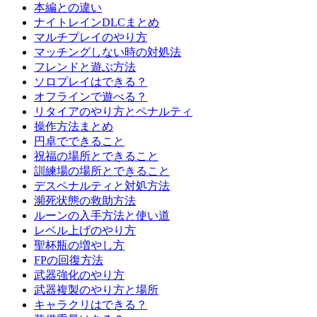
本編との違い
ナイトレインDLCまとめ
マルチプレイのやり方
マッチングしない時の対処法
フレンドと遊ぶ方法
ソロプレイはできる？
オフラインで遊べる？
リタイアのやり方とペナルティ
操作方法まとめ
円卓でできること
祝福の場所とできること
訓練場の場所とできること
デスペナルティと対処方法
瀕死状態の救助方法
ルーンの入手方法と使い道
レベル上げのやり方
聖杯瓶の増やし方
FPの回復方法
武器強化のやり方
武器複製のやり方と場所
キャラクリはできる？