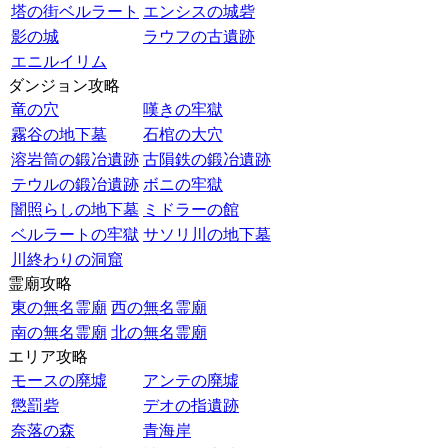
塔の街ベルラート
エンシスの城砦
影の城
ラウフの古遺跡
エニルイリム
ダンジョン攻略
竜の穴
嘆きの牢獄
霧谷の地下墓
石棺の大穴
溶岩筒の鍛冶遺跡
古隕鉄の鍛冶遺跡
テウルの鍛冶遺跡
ボニの牢獄
闇照らしの地下墓
ミドラーの館
ベルラートの牢獄
サソリ川の地下墓
川終わりの洞窟
霊廟攻略
東の無名霊廟
西の無名霊廟
南の無名霊廟
北の無名霊廟
エリア攻略
モースの廃墟
アンテの廃墟
懲罰砦
デオの指遺跡
奈落の森
青海岸