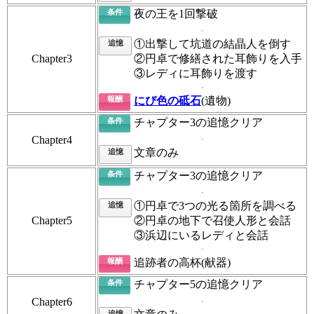
条件
夜の王を1回撃破
①出撃して坑道の結晶人を倒す
追憶
Chapter3
②円卓で修繕された耳飾りを入手
③レディに耳飾りを渡す
報酬
にび色の砥石
(遺物)
条件
チャプター3の追憶クリア
Chapter4
文章のみ
追憶
条件
チャプター3の追憶クリア
①円卓で3つの光る箇所を調べる
追憶
Chapter5
②円卓の地下で召使人形と会話
③浜辺にいるレディと会話
報酬
追跡者の高杯(献器)
条件
チャプター5の追憶クリア
Chapter6
追憶