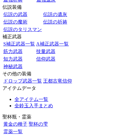
伝説装備
伝説の武器
伝説の遺灰
伝説の魔術
伝説の祈祷
伝説のタリスマン
補正武器
S補正武器一覧
A補正武器一覧
筋力武器
技量武器
知力武器
信仰武器
神秘武器
その他の装備
ドロップ武器一覧
王都古竜信仰
アイテムデータ
全アイテム一覧
全鈴玉入手まとめ
聖杯瓶・霊薬
黄金の種子
聖杯の雫
霊薬一覧