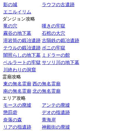
影の城
ラウフの古遺跡
エニルイリム
ダンジョン攻略
竜の穴
嘆きの牢獄
霧谷の地下墓
石棺の大穴
溶岩筒の鍛冶遺跡
古隕鉄の鍛冶遺跡
テウルの鍛冶遺跡
ボニの牢獄
闇照らしの地下墓
ミドラーの館
ベルラートの牢獄
サソリ川の地下墓
川終わりの洞窟
霊廟攻略
東の無名霊廟
西の無名霊廟
南の無名霊廟
北の無名霊廟
エリア攻略
モースの廃墟
アンテの廃墟
懲罰砦
デオの指遺跡
奈落の森
青海岸
リアの指遺跡
神殿街の廃墟