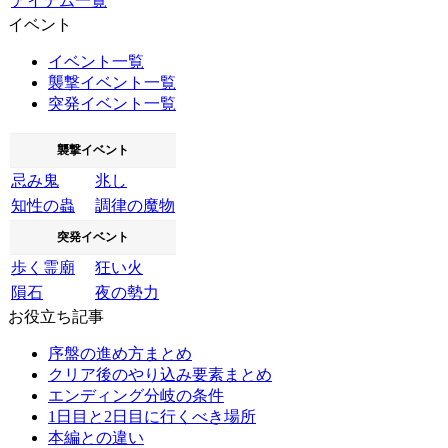
アイテム一覧
イベント
イベント一覧
襲撃イベント一覧
突発イベント一覧
襲撃イベント
忌み鬼
兆し
知性の蟲
調律の魔物
突発イベント
歩く霊廟
狂い火
隕石
夜の勢力
お役立ち記事
序盤の進め方まとめ
クリア後のやり込み要素まとめ
エンディング分岐の条件
1日目と2日目に行くべき場所
本編との違い