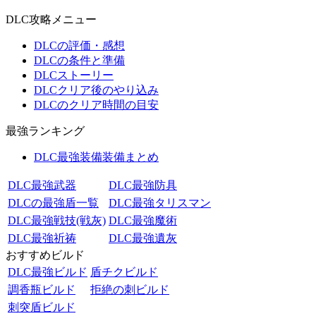
DLC攻略メニュー
DLCの評価・感想
DLCの条件と準備
DLCストーリー
DLCクリア後のやり込み
DLCのクリア時間の目安
最強ランキング
DLC最強装備装備まとめ
DLC最強武器
DLC最強防具
DLCの最強盾一覧
DLC最強タリスマン
DLC最強戦技(戦灰)
DLC最強魔術
DLC最強祈祷
DLC最強遺灰
おすすめビルド
DLC最強ビルド
盾チクビルド
調香瓶ビルド
拒絶の刺ビルド
刺突盾ビルド