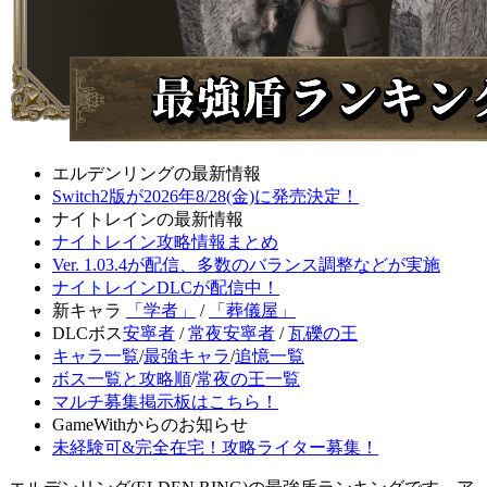
エルデンリングの最新情報
Switch2版が2026年8/28(金)に発売決定！
ナイトレインの最新情報
ナイトレイン攻略情報まとめ
Ver. 1.03.4が配信、多数のバランス調整などが実施
ナイトレインDLCが配信中！
新キャラ
「学者」
/
「葬儀屋」
DLCボス
安寧者
/
常夜安寧者
/
瓦礫の王
キャラ一覧
/
最強キャラ
/
追憶一覧
ボス一覧と攻略順
/
常夜の王一覧
マルチ募集掲示板はこちら！
GameWithからのお知らせ
未経験可&完全在宅！攻略ライター募集！