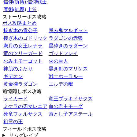
信仰(祈祷)
信仰戦士
魔術(純魔)
上質
ストーリーボス攻略
ボス攻略まとめ
接ぎ木の貴公子
忌み鬼マルギット
接ぎ木のゴドリック
ラダゴンの赤狼
満月の女王レナラ
星砕きのラダーン
竜のツリーガード
ゴッドフレイ
忌み王モーゴット
火の巨人
神肌のふたり
黒き剣のマリケス
ギデオン
戦士ホーラルー
黄金律ラダゴン
エルデの獣
追憶隠しボス攻略
ライカード
竜王プラキドサクス
ミケラの刃マレニア
血の君主モーグ
死竜フォルサクス
落とし子アステール
祖霊の王
フィールドボス攻略
リムグレイブ