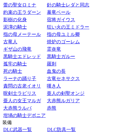
蕾の聖女ロミナ
針の騎士レダと同志
約束の王ラダーン
暴竜ベール
影樹の化身
宿将ガイウス
泥濘の騎士
狂い火の王ミドラー
指の母メーテール
指の母ユミル卿
古竜人
焼炉のゴーレム
ギザ山の飛竜
霊炎竜
黒騎士エドレッド
黒騎士ガルー
孤牢の騎士
羅刹
死の騎士
血鬼の長
ラーナの踊り子
古竜セネサクス
責問の古老イオリ
嘆き人
呪剣士ラビリス
亜人の剣聖オンジ
亜人の女王マルガ
大赤熊ルガリア
大赤熊ラルバ
赤熊
坩堝の騎士デボニア
装備
DLC武器一覧
DLC防具一覧