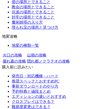
砦の場所とできること
教会の場所とできること
坑道の場所とできること
封牢の場所とできること
魔術師塔の入り方
埋もれ宝の場所と見つけ方
地変攻略
地変の種類一覧
火口の攻略
山嶺の攻略
腐れ森の攻略
隠れ都ノクラテオの攻略
購入前に読みたい
発売日・対応機種・ハード
推奨スペックとおすすめPC
事前ダウンロードのやり方
予約特典と値段まとめ
エディションの違いとおすすめ
クロスプレイはできる？
難易度変更はできる？