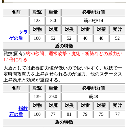
名前
攻撃
重量
必要能力値
123
8.0
筋20/技14
対物
対魔
対炎
対雷
対聖
受け
クラ
ゲの盾
100
52
52
40
48
52
盾の特徴
戦技(固有):
約30秒間、通常攻撃・魔術・祈祷などの威力が
1.1倍になる
大盾としては必要筋力値が低いので扱いやすく、戦技で一
定時間攻撃力を上昇させられるのが強力。他のステータス
上昇効果と効果が重複する。
名前
攻撃
重量
必要能力値
139
29.0
筋48
対物
対魔
対炎
対雷
対聖
受け
指紋
100
77
81
79
75
77
石の盾
盾の特徴