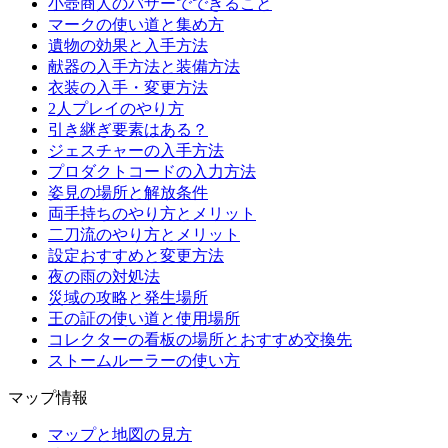
小壺商人のバザーでできること
マークの使い道と集め方
遺物の効果と入手方法
献器の入手方法と装備方法
衣装の入手・変更方法
2人プレイのやり方
引き継ぎ要素はある？
ジェスチャーの入手方法
プロダクトコードの入力方法
姿見の場所と解放条件
両手持ちのやり方とメリット
二刀流のやり方とメリット
設定おすすめと変更方法
夜の雨の対処法
災域の攻略と発生場所
王の証の使い道と使用場所
コレクターの看板の場所とおすすめ交換先
ストームルーラーの使い方
マップ情報
マップと地図の見方