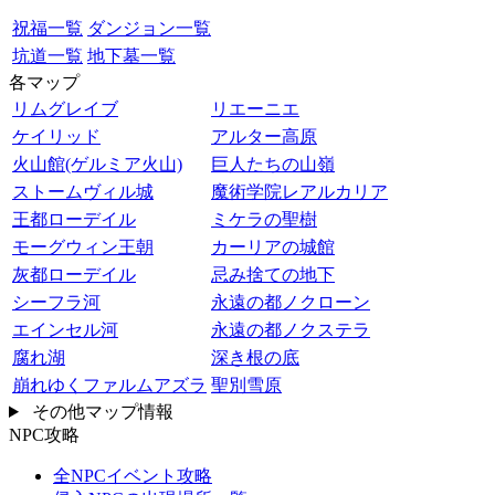
祝福一覧
ダンジョン一覧
坑道一覧
地下墓一覧
各マップ
リムグレイブ
リエーニエ
ケイリッド
アルター高原
火山館(ゲルミア火山)
巨人たちの山嶺
ストームヴィル城
魔術学院レアルカリア
王都ローデイル
ミケラの聖樹
モーグウィン王朝
カーリアの城館
灰都ローデイル
忌み捨ての地下
シーフラ河
永遠の都ノクローン
エインセル河
永遠の都ノクステラ
腐れ湖
深き根の底
崩れゆくファルムアズラ
聖別雪原
その他マップ情報
NPC攻略
全NPCイベント攻略