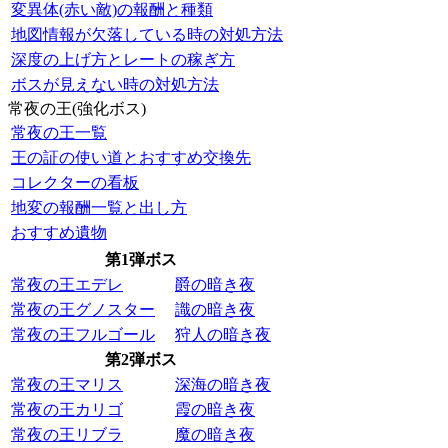
変異体(赤い敵)の報酬と種類
地図情報が欠落している時の対処方法
深度の上げ方とレートの稼ぎ方
ボスが見えない時の対処方法
常夜の王(強化ボス)
常夜の王一覧
王の証の使い道とおすすめ交換先
コレクターの看板
地変の報酬一覧と出し方
おすすめ遺物
第1弾ボス
常夜の王エデレ
爵の暗き夜
常夜の王グノスター
識の暗き夜
常夜の王フルゴール
狩人の暗き夜
第2弾ボス
常夜の王マリス
深海の暗き夜
常夜の王カリゴ
霞の暗き夜
常夜の王リブラ
魔の暗き夜