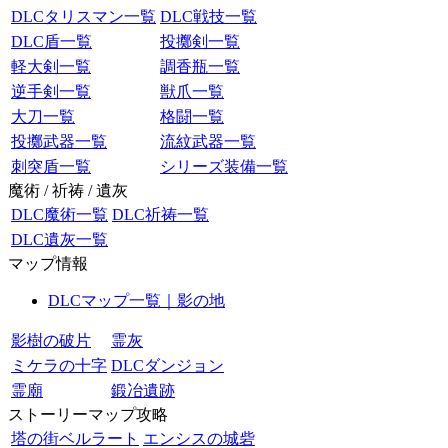
DLCタリスマン一覧
DLC戦技一覧
DLC盾一覧
投擲剣一覧
軽大剣一覧
調香瓶一覧
逆手剣一覧
獣爪一覧
大刀一覧
格闘一覧
投擲武器一覧
流紋武器一覧
刺突盾一覧
シリーズ装備一覧
魔術 / 祈祷 / 遺灰
DLC魔術一覧
DLC祈祷一覧
DLC遺灰一覧
マップ情報
DLCマップ一覧｜影の地
影樹の破片
霊灰
ミケラの十字
DLCダンジョン
霊廟
鍛冶遺跡
ストーリーマップ攻略
塔の街ベルラート
エンシスの城砦