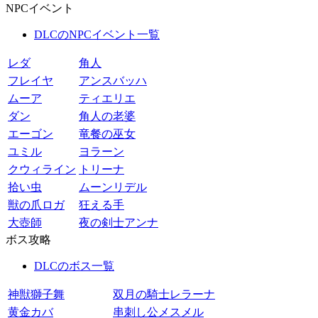
NPCイベント
DLCのNPCイベント一覧
レダ
角人
フレイヤ
アンスバッハ
ムーア
ティエリエ
ダン
角人の老婆
エーゴン
竜餐の巫女
ユミル
ヨラーン
クウィライン
トリーナ
拾い虫
ムーンリデル
獣の爪ロガ
狂える手
大壺師
夜の剣士アンナ
ボス攻略
DLCのボス一覧
神獣獅子舞
双月の騎士レラーナ
黄金カバ
串刺し公メスメル