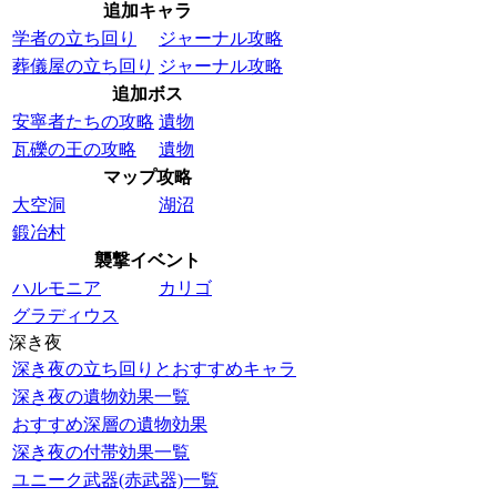
追加キャラ
学者の立ち回り
ジャーナル攻略
葬儀屋の立ち回り
ジャーナル攻略
追加ボス
安寧者たちの攻略
遺物
瓦礫の王の攻略
遺物
マップ攻略
大空洞
湖沼
鍛冶村
襲撃イベント
ハルモニア
カリゴ
グラディウス
深き夜
深き夜の立ち回りとおすすめキャラ
深き夜の遺物効果一覧
おすすめ深層の遺物効果
深き夜の付帯効果一覧
ユニーク武器(赤武器)一覧