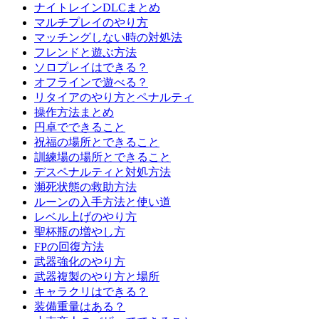
ナイトレインDLCまとめ
マルチプレイのやり方
マッチングしない時の対処法
フレンドと遊ぶ方法
ソロプレイはできる？
オフラインで遊べる？
リタイアのやり方とペナルティ
操作方法まとめ
円卓でできること
祝福の場所とできること
訓練場の場所とできること
デスペナルティと対処方法
瀕死状態の救助方法
ルーンの入手方法と使い道
レベル上げのやり方
聖杯瓶の増やし方
FPの回復方法
武器強化のやり方
武器複製のやり方と場所
キャラクリはできる？
装備重量はある？