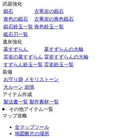
武器強化
鍛石
古竜岩の鍛石
喪色の鍛石
古竜岩の喪色鍛石
鍛石鈴玉一覧
喪色鈴玉一覧
砥石刃一覧
遺灰強化
墓すずらん
墓すずらんの大輪
霊姿の墓すずらん
霊姿すずらんの大輪
すずらん鈴玉一覧
霊姿鈴玉一覧
装備
お守り袋
メモリストーン
大ルーン
追憶
アイテム作成
製法書一覧
製作素材一覧
その他アイテム一覧
マップ攻略
全マップツール
地図断片の場所