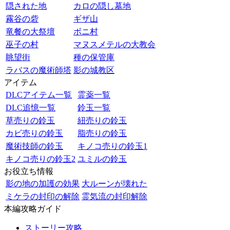
隠された地
カロの隠し墓地
霧谷の砦
ギザ山
竜餐の大祭壇
ボニ村
巫子の村
マヌスメテルの大教会
眺望街
種の保管庫
ラバスの魔術師塔
影の城教区
アイテム
DLCアイテム一覧
霊薬一覧
DLC追憶一覧
鈴玉一覧
草売りの鈴玉
紐売りの鈴玉
カビ売りの鈴玉
脂売りの鈴玉
魔術技師の鈴玉
キノコ売りの鈴玉1
キノコ売りの鈴玉2
ユミルの鈴玉
お役立ち情報
影の地の加護の効果
大ルーンが壊れた
ミケラの封印の解除
霊気流の封印解除
本編攻略ガイド
ストーリー攻略