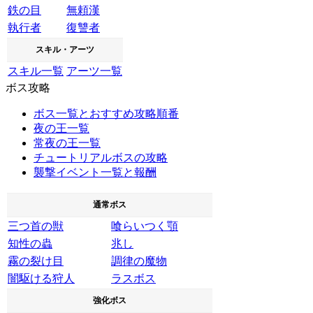
鉄の目
無頼漢
執行者
復讐者
スキル・アーツ
スキル一覧
アーツ一覧
ボス攻略
ボス一覧とおすすめ攻略順番
夜の王一覧
常夜の王一覧
チュートリアルボスの攻略
襲撃イベント一覧と報酬
通常ボス
三つ首の獣
喰らいつく顎
知性の蟲
兆し
霧の裂け目
調律の魔物
闇駆ける狩人
ラスボス
強化ボス