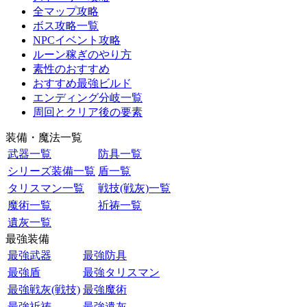
全マップ攻略
ボス攻略一覧
NPCイベント攻略
ルーン稼ぎのやり方
素性のおすすめ
おすすめ最強ビルド
エンディング分岐一覧
周回とクリア後の要素
装備・魔法一覧
武器一覧
防具一覧
シリーズ装備一覧
盾一覧
タリスマン一覧
戦技(戦灰)一覧
魔術一覧
祈祷一覧
遺灰一覧
最強装備
最強武器
最強防具
最強盾
最強タリスマン
最強戦灰(戦技)
最強魔術
最強祈祷
最強遺灰