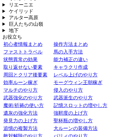
リエーニエ
ケイリッド
アルター高原
巨人たちの山嶺
地下
お役立ち
初心者情報まとめ
操作方法まとめ
ファストトラベル
馬の入手方法
状態異常の効果
能力補正の違い
取り返せない要素
キャラクリ作成
周回とクリア後要素
レベル上げのやり方
効率ルーン稼ぎ
モーグウィン王朝稼ぎ
マルチのやり方
侵入のやり方
武器強化のやり方
武器派生のやり方
魔術/祈祷の使い方
記憶スロットの増やし方
遺灰の強化方法
強靭度の上げ方
発見力の上げ方
聖杯瓶の増やし方
追憶の複製方法
大ルーンの装備方法
敵対解除のやり方
パリィのやり方