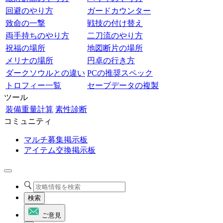
回避のやり方
ガードカウンター
致命の一撃
戦技の付け替え
両手持ちのやり方
二刀流のやり方
祝福の場所
地図断片の場所
メリナの場所
円卓の行き方
ダークソウルとの違い
PCの推奨スペック
トロフィー一覧
セーブデータの複製
ツール
装備重量計算
素性診断
コミュニティ
マルチ募集掲示板
アイテム交換掲示板
検索
ご意見