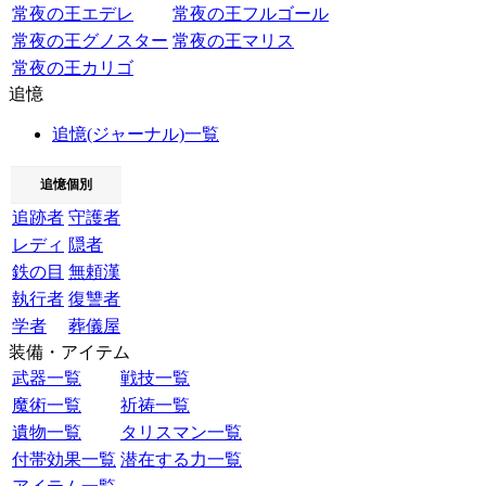
常夜の王エデレ
常夜の王フルゴール
常夜の王グノスター
常夜の王マリス
常夜の王カリゴ
追憶
追憶(ジャーナル)一覧
追憶個別
追跡者
守護者
レディ
隠者
鉄の目
無頼漢
執行者
復讐者
学者
葬儀屋
装備・アイテム
武器一覧
戦技一覧
魔術一覧
祈祷一覧
遺物一覧
タリスマン一覧
付帯効果一覧
潜在する力一覧