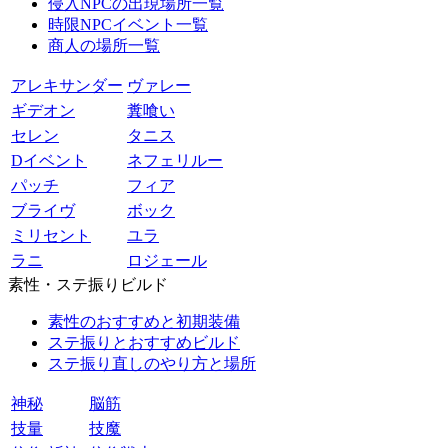
侵入NPCの出現場所一覧
時限NPCイベント一覧
商人の場所一覧
アレキサンダー
ヴァレー
ギデオン
糞喰い
セレン
タニス
Dイベント
ネフェリルー
パッチ
フィア
ブライヴ
ボック
ミリセント
ユラ
ラニ
ロジェール
素性・ステ振りビルド
素性のおすすめと初期装備
ステ振りとおすすめビルド
ステ振り直しのやり方と場所
神秘
脳筋
技量
技魔