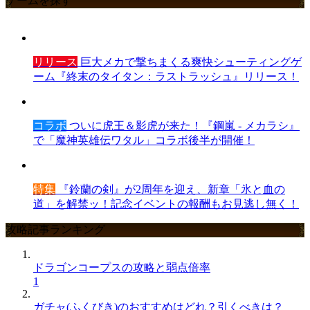
ゲームを探す
リリース
巨大メカで撃ちまくる爽快シューティングゲ
ーム『終末のタイタン：ラストラッシュ』リリース！
コラボ
ついに虎王＆影虎が来た！『鋼嵐 - メカラシ』
で「魔神英雄伝ワタル」コラボ後半が開催！
特集
『鈴蘭の剣』が2周年を迎え、新章「氷と血の
道」を解禁ッ！記念イベントの報酬もお見逃し無く！
攻略記事ランキング
ドラゴンコープスの攻略と弱点倍率
1
ガチャ(ふくびき)のおすすめはどれ？引くべきは？