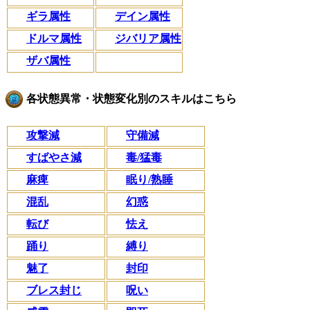
ギラ属性
デイン属性
ドルマ属性
ジバリア属性
ザバ属性
各状態異常・状態変化別のスキルはこちら
攻撃減
守備減
すばやさ減
毒/猛毒
麻痺
眠り/熟睡
混乱
幻惑
転び
怯え
踊り
縛り
魅了
封印
ブレス封じ
呪い