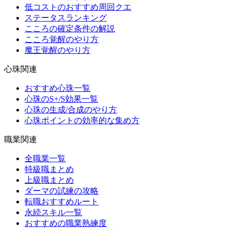
低コストのおすすめ周回クエ
ステータスランキング
こころの確定条件の解説
こころ覚醒のやり方
魔王覚醒のやり方
心珠関連
おすすめ心珠一覧
心珠のS+/S効果一覧
心珠の生成/合成のやり方
心珠ポイントの効率的な集め方
職業関連
全職業一覧
特級職まとめ
上級職まとめ
ダーマの試練の攻略
転職おすすめルート
永続スキル一覧
おすすめの職業熟練度