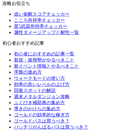
攻略お役立ち
追い覚醒スコアチェッカー
こころ所持率チェッカー
星5武器所持率チェッカー
属性ダメージアップと耐性一覧
初心者おすすめ記事
初心者におすすめの記事一覧
新規・復帰勢がやるべきこと
新イベント情報とやるべきこと
序盤の進め方
ウォークモードの使い方
効率の良いレベルの上げ方
回復スポットの解説
週末メタルダンジョン攻略
ふくびき補助券の集め方
導きのかけらの集め方
ゴールドの効率的な稼ぎ方
ゴールドパスは買うべき？
バッチリがんばるパスは買うべき？