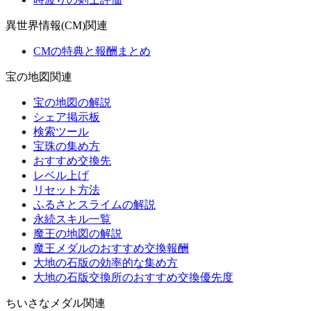
異世界情報(CM)関連
CMの特典と報酬まとめ
宝の地図関連
宝の地図の解説
シェア掲示板
検索ツール
宝珠の集め方
おすすめ交換先
レベル上げ
リセット方法
ふるさとスライムの解説
永続スキル一覧
魔王の地図の解説
魔王メダルのおすすめ交換報酬
大地の石版の効率的な集め方
大地の石版交換所のおすすめ交換優先度
ちいさなメダル関連