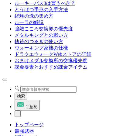
ルーキーパス3は買うべき？
とうばつ手形の入手方法
経験の珠の集め方
ルーラの解説
強敵こころ交換券の優先度
メタルキングとの戦い方
軌跡のつるぎの使い方
ウォーキング家族の仕様
ドラクエウォークWebストアの詳細
おまけメダル交換所の交換優先度
課金要素とおすすめ課金アイテム
検索
ご意見
トップページ
最強武器