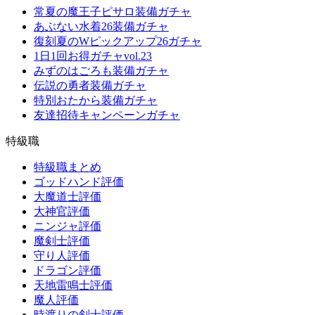
常夏の魔王子ピサロ装備ガチャ
あぶない水着26装備ガチャ
復刻夏のWピックアップ26ガチャ
1日1回お得ガチャvol.23
みずのはごろも装備ガチャ
伝説の勇者装備ガチャ
特別おたから装備ガチャ
友達招待キャンペーンガチャ
特級職
特級職まとめ
ゴッドハンド評価
大魔道士評価
大神官評価
ニンジャ評価
魔剣士評価
守り人評価
ドラゴン評価
天地雷鳴士評価
魔人評価
時渡りの剣士評価