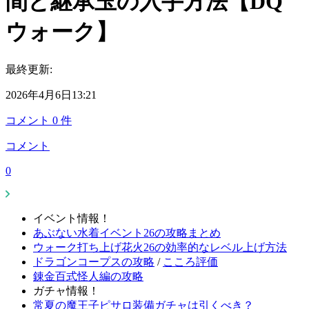
間と継承玉の入手方法【DQ
ウォーク】
最終更新:
2026年4月6日13:21
コメント
0
件
コメント
0
イベント情報！
あぶない水着イベント26の攻略まとめ
ウォーク打ち上げ花火26の効率的なレベル上げ方法
ドラゴンコープスの攻略
/
こころ評価
錬金百式怪人編の攻略
ガチャ情報！
常夏の魔王子ピサロ装備ガチャは引くべき？