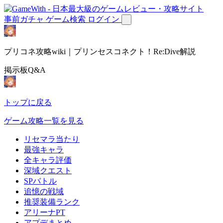
事前ガチャ
ゲーム検索
ログイン
プリコネ攻略wiki｜プリンセスコネクト！Re:Dive解説
掲示板Q&A
トップに戻る
ゲーム攻略一覧を見る
リセマラ当たり
最強キャラ
全キャラ評価
深域クエスト
SPバトル
追憶の戦域
推奨装備ランク
アリーナPT
アプデまとめ