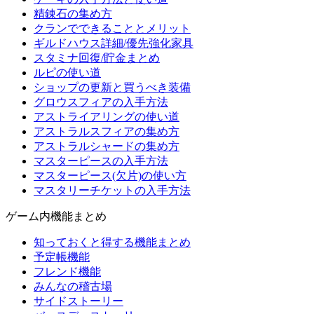
精錬石の集め方
クランでできることとメリット
ギルドハウス詳細/優先強化家具
スタミナ回復/貯金まとめ
ルピの使い道
ショップの更新と買うべき装備
グロウスフィアの入手方法
アストライアリングの使い道
アストラルスフィアの集め方
アストラルシャードの集め方
マスターピースの入手方法
マスターピース(欠片)の使い方
マスタリーチケットの入手方法
ゲーム内機能まとめ
知っておくと得する機能まとめ
予定帳機能
フレンド機能
みんなの稽古場
サイドストーリー