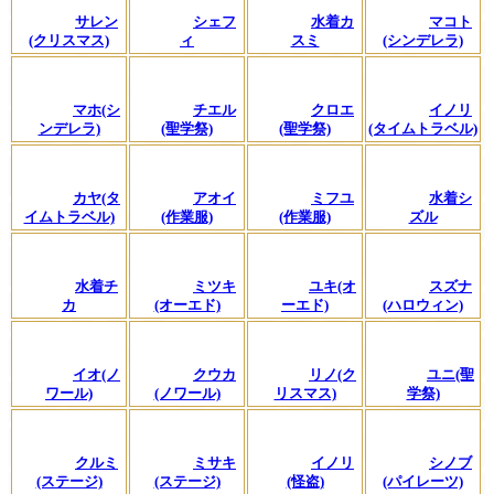
サレン
シェフ
水着カ
マコト
(クリスマス)
ィ
スミ
(シンデレラ)
マホ(シ
チエル
クロエ
イノリ
ンデレラ)
(聖学祭)
(聖学祭)
(タイムトラベル)
カヤ(タ
アオイ
ミフユ
水着シ
イムトラベル)
(作業服)
(作業服)
ズル
水着チ
ミツキ
ユキ(オ
スズナ
カ
(オーエド)
ーエド)
(ハロウィン)
イオ(ノ
クウカ
リノ(ク
ユニ(聖
ワール)
(ノワール)
リスマス)
学祭)
クルミ
ミサキ
イノリ
シノブ
(ステージ)
(ステージ)
(怪盗)
(パイレーツ)