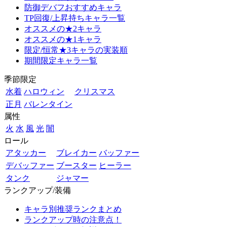
防御デバフおすすめキャラ
TP回復/上昇持ちキャラ一覧
オススメの★2キャラ
オススメの★1キャラ
限定/恒常★3キャラの実装順
期間限定キャラ一覧
季節限定
水着
ハロウィン
クリスマス
正月
バレンタイン
属性
火
水
風
光
闇
ロール
アタッカー
ブレイカー
バッファー
デバッファー
ブースター
ヒーラー
タンク
ジャマー
ランクアップ/装備
キャラ別推奨ランクまとめ
ランクアップ時の注意点！