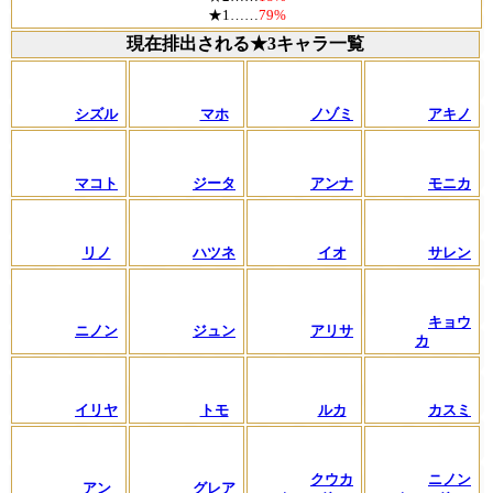
★1……
79%
現在排出される★3キャラ一覧
シズル
マホ
ノゾミ
アキノ
マコト
ジータ
アンナ
モニカ
リノ
ハツネ
イオ
サレン
キョウ
ニノン
ジュン
アリサ
カ
イリヤ
トモ
ルカ
カスミ
クウカ
ニノン
アン
グレア