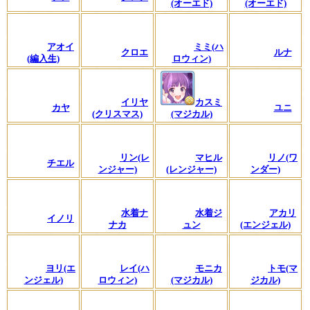
(オーエド)
(オーエド)
アオイ
ミミ(ハ
クロエ
ルナ
(編入生)
ロウィン)
イリヤ
カスミ
カヤ
ユニ
(クリスマス)
(マジカル)
リン(レ
マヒル
リノ(ワ
チエル
ンジャー)
(レンジャー)
ンダー)
水着ナ
水着ジ
アカリ
イノリ
ナカ
ュン
(エンジェル)
ヨリ(エ
レイ(ハ
モニカ
トモ(マ
ンジェル)
ロウィン)
(マジカル)
ジカル)