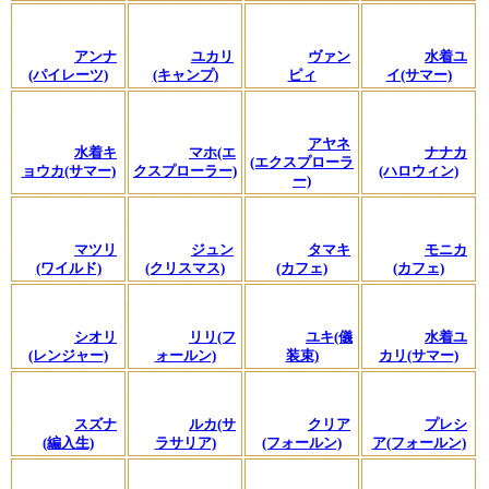
アンナ
ユカリ
ヴァン
水着ユ
(パイレーツ)
(キャンプ)
ピィ
イ(サマー)
アヤネ
水着キ
マホ(エ
ナナカ
(エクスプローラ
ョウカ(サマー)
クスプローラー)
(ハロウィン)
ー)
マツリ
ジュン
タマキ
モニカ
(ワイルド)
(クリスマス)
(カフェ)
(カフェ)
シオリ
リリ(フ
ユキ(儀
水着ユ
(レンジャー)
ォールン)
装束)
カリ(サマー)
スズナ
ルカ(サ
クリア
プレシ
(編入生)
ラサリア)
(フォールン)
ア(フォールン)