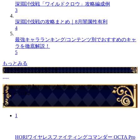
深淵討伐戦「ワイルドクロウ」攻略編成例
3
深淵討伐戦の攻略まとめ｜8月闇属性有利
4
最強キャラランキング/コンテンツ別でおすすめのキャ
ラを徹底解説！
5
もっとみる
GameWithからのお知らせ
【Amazon7月】おすすめ記事からよく買われているコントロ
ーラーTOP4
PR
1
HORIワイヤレスファイティングコマンダー OCTA Pro