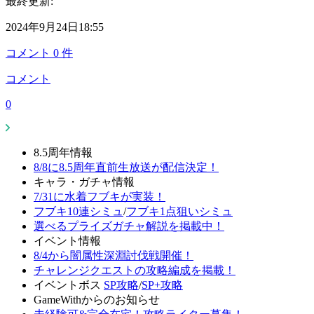
最終更新:
2024年9月24日18:55
コメント
0
件
コメント
0
8.5周年情報
8/8に8.5周年直前生放送が配信決定！
キャラ・ガチャ情報
7/31に水着フブキが実装！
フブキ10連シミュ
/
フブキ1点狙いシミュ
選べるプライズガチャ解説を掲載中！
イベント情報
8/4から闇属性深淵討伐戦開催！
チャレンジクエストの攻略編成を掲載！
イベントボス
SP攻略
/
SP+攻略
GameWithからのお知らせ