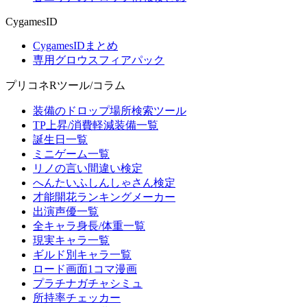
CygamesID
CygamesIDまとめ
専用グロウスフィアパック
プリコネRツール/コラム
装備のドロップ場所検索ツール
TP上昇/消費軽減装備一覧
誕生日一覧
ミニゲーム一覧
リノの言い間違い検定
へんたいふしんしゃさん検定
才能開花ランキングメーカー
出演声優一覧
全キャラ身長/体重一覧
現実キャラ一覧
ギルド別キャラ一覧
ロード画面1コマ漫画
プラチナガチャシミュ
所持率チェッカー