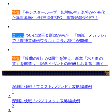
特集
『モンスターループ：獣神転生』名将がケモ化し
た異世界転生×獣神進化RPG。事前登録受付中！
コラボ
ついに虎王＆影虎が来た！『鋼嵐 - メカラシ』
で「魔神英雄伝ワタル」コラボ後半が開催！
特集
『鈴蘭の剣』が2周年を迎え、新章「氷と血の
道」を解禁ッ！記念イベントの報酬もお見逃し無く！
攻略記事ランキング
深淵討伐戦「フロストハウンド」攻略編成例
1
深淵討伐戦「バジリスク」攻略編成例
2