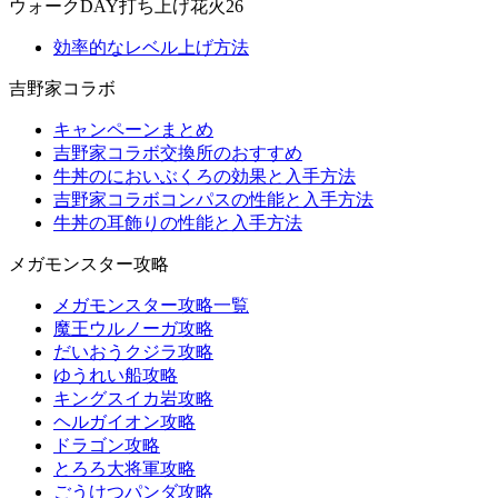
ウォークDAY打ち上げ花火26
効率的なレベル上げ方法
吉野家コラボ
キャンペーンまとめ
吉野家コラボ交換所のおすすめ
牛丼のにおいぶくろの効果と入手方法
吉野家コラボコンパスの性能と入手方法
牛丼の耳飾りの性能と入手方法
メガモンスター攻略
メガモンスター攻略一覧
魔王ウルノーガ攻略
だいおうクジラ攻略
ゆうれい船攻略
キングスイカ岩攻略
ヘルガイオン攻略
ドラゴン攻略
とろろ大将軍攻略
ごうけつパンダ攻略