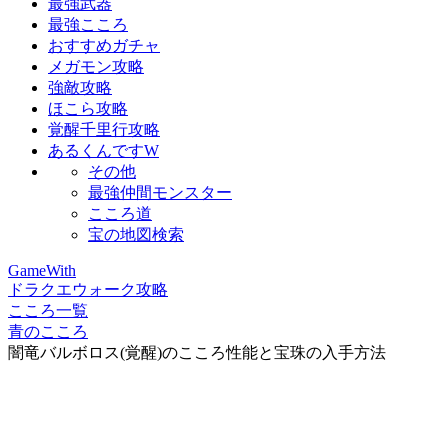
最強武器
最強こころ
おすすめガチャ
メガモン攻略
強敵攻略
ほこら攻略
覚醒千里行攻略
あるくんですW
その他
最強仲間モンスター
こころ道
宝の地図検索
GameWith
ドラクエウォーク攻略
こころ一覧
青のこころ
闇竜バルボロス(覚醒)のこころ性能と宝珠の入手方法