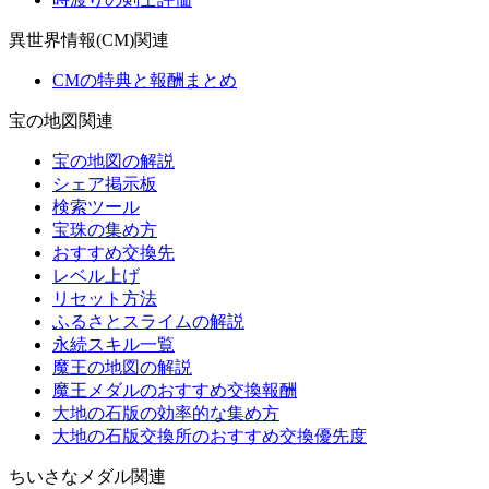
異世界情報(CM)関連
CMの特典と報酬まとめ
宝の地図関連
宝の地図の解説
シェア掲示板
検索ツール
宝珠の集め方
おすすめ交換先
レベル上げ
リセット方法
ふるさとスライムの解説
永続スキル一覧
魔王の地図の解説
魔王メダルのおすすめ交換報酬
大地の石版の効率的な集め方
大地の石版交換所のおすすめ交換優先度
ちいさなメダル関連