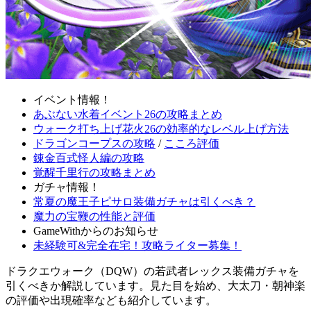
イベント情報！
あぶない水着イベント26の攻略まとめ
ウォーク打ち上げ花火26の効率的なレベル上げ方法
ドラゴンコープスの攻略
/
こころ評価
錬金百式怪人編の攻略
覚醒千里行の攻略まとめ
ガチャ情報！
常夏の魔王子ピサロ装備ガチャは引くべき？
魔力の宝鞭の性能と評価
GameWithからのお知らせ
未経験可&完全在宅！攻略ライター募集！
ドラクエウォーク（DQW）の若武者レックス装備ガチャを
引くべきか解説しています。見た目を始め、大太刀・朝神楽
の評価や出現確率なども紹介しています。