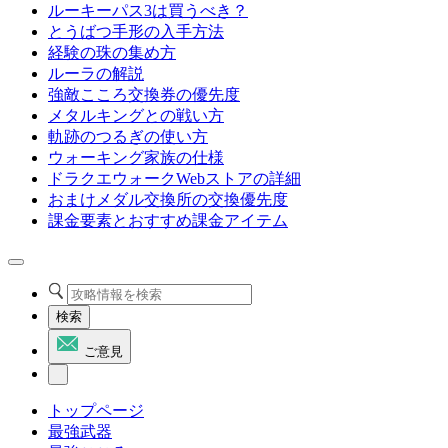
ルーキーパス3は買うべき？
とうばつ手形の入手方法
経験の珠の集め方
ルーラの解説
強敵こころ交換券の優先度
メタルキングとの戦い方
軌跡のつるぎの使い方
ウォーキング家族の仕様
ドラクエウォークWebストアの詳細
おまけメダル交換所の交換優先度
課金要素とおすすめ課金アイテム
検索
ご意見
トップページ
最強武器