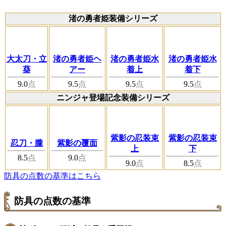
渚の勇者姫装備シリーズ
大太刀・立
渚の勇者姫ヘ
渚の勇者姫水
渚の勇者姫水
葵
アー
着上
着下
9.0
点
9.5
点
9.5
点
9.5
点
ニンジャ登場記念装備シリーズ
紫影の忍装束
紫影の忍装束
忍刀・朧
紫影の覆面
上
下
8.5
点
9.0
点
9.0
点
8.5
点
防具の点数の基準はこちら
防具の点数の基準