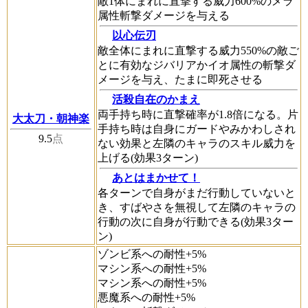
敵1体にまれに直撃する威力600%のメラ
属性斬撃ダメージを与える
以心伝刃
敵全体にまれに直撃する威力550%の敵ご
とに有効なジバリアかイオ属性の斬撃ダ
メージを与え、たまに即死させる
活殺自在のかまえ
両手持ち時に直撃確率が1.8倍になる。片
大太刀・朝神楽
手持ち時は自身にガードやみかわしされ
9.5
点
ない効果と左隣のキャラのスキル威力を
上げる(効果3ターン)
あとはまかせて！
各ターンで自身がまだ行動していないと
き、すばやさを無視して左隣のキャラの
行動の次に自身が行動できる(効果3ター
ン)
ゾンビ系への耐性+5%
マシン系への耐性+5%
マシン系への耐性+5%
悪魔系への耐性+5%