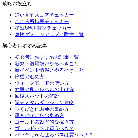
攻略お役立ち
追い覚醒スコアチェッカー
こころ所持率チェッカー
星5武器所持率チェッカー
属性ダメージアップと耐性一覧
初心者おすすめ記事
初心者におすすめの記事一覧
新規・復帰勢がやるべきこと
新イベント情報とやるべきこと
序盤の進め方
ウォークモードの使い方
効率の良いレベルの上げ方
回復スポットの解説
週末メタルダンジョン攻略
ふくびき補助券の集め方
導きのかけらの集め方
ゴールドの効率的な稼ぎ方
ゴールドパスは買うべき？
バッチリがんばるパスは買うべき？