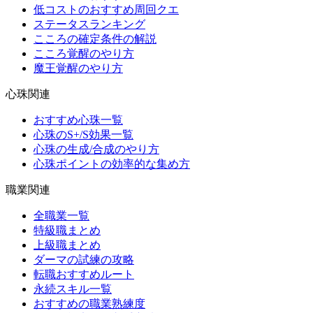
低コストのおすすめ周回クエ
ステータスランキング
こころの確定条件の解説
こころ覚醒のやり方
魔王覚醒のやり方
心珠関連
おすすめ心珠一覧
心珠のS+/S効果一覧
心珠の生成/合成のやり方
心珠ポイントの効率的な集め方
職業関連
全職業一覧
特級職まとめ
上級職まとめ
ダーマの試練の攻略
転職おすすめルート
永続スキル一覧
おすすめの職業熟練度