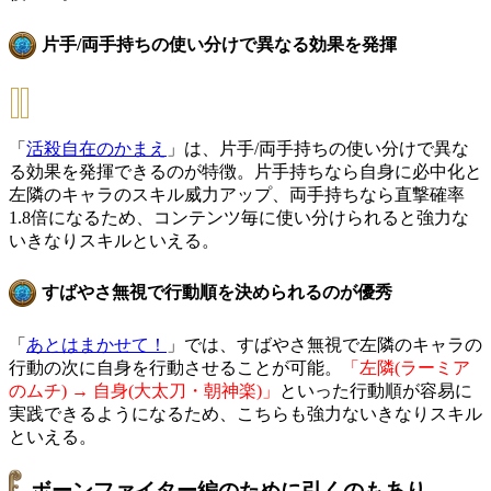
片手/両手持ちの使い分けで異なる効果を発揮
「
活殺自在のかまえ
」は、片手/両手持ちの使い分けで異な
る効果を発揮できるのが特徴。片手持ちなら自身に必中化と
左隣のキャラのスキル威力アップ、両手持ちなら直撃確率
1.8倍になるため、コンテンツ毎に使い分けられると強力な
いきなりスキルといえる。
すばやさ無視で行動順を決められるのが優秀
「
あとはまかせて！
」では、すばやさ無視で左隣のキャラの
行動の次に自身を行動させることが可能。
「左隣(ラーミア
のムチ) → 自身(大太刀・朝神楽)」
といった行動順が容易に
実践できるようになるため、こちらも強力ないきなりスキル
といえる。
ボーンファイター編のために引くのもあり