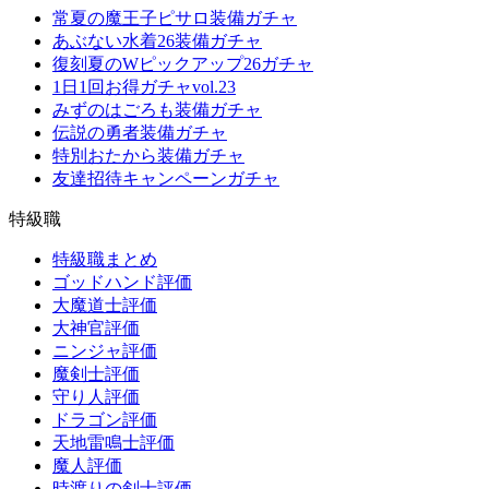
常夏の魔王子ピサロ装備ガチャ
あぶない水着26装備ガチャ
復刻夏のWピックアップ26ガチャ
1日1回お得ガチャvol.23
みずのはごろも装備ガチャ
伝説の勇者装備ガチャ
特別おたから装備ガチャ
友達招待キャンペーンガチャ
特級職
特級職まとめ
ゴッドハンド評価
大魔道士評価
大神官評価
ニンジャ評価
魔剣士評価
守り人評価
ドラゴン評価
天地雷鳴士評価
魔人評価
時渡りの剣士評価