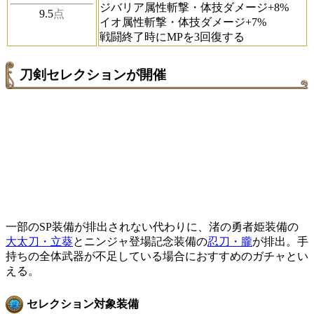
ジバリア属性斬撃・体技ダメージ+8%
9.5
点
イオ属性斬撃・体技ダメージ+7%
戦闘終了時にMPを3回復する
刀剣セレクションが開催
一部のSP装備が排出されない代わりに、渚の勇者姫装備の
大太刀・立葵
とニンジャ登場記念装備の
忍刀・朧
が排出。手
持ちの全体武器が不足している場合におすすめのガチャとい
える。
セレクション対象装備