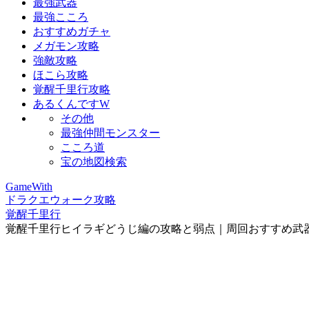
最強武器
最強こころ
おすすめガチャ
メガモン攻略
強敵攻略
ほこら攻略
覚醒千里行攻略
あるくんですW
その他
最強仲間モンスター
こころ道
宝の地図検索
GameWith
ドラクエウォーク攻略
覚醒千里行
覚醒千里行ヒイラギどうじ編の攻略と弱点｜周回おすすめ武