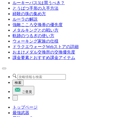
ルーキーパス3は買うべき？
とうばつ手形の入手方法
経験の珠の集め方
ルーラの解説
強敵こころ交換券の優先度
メタルキングとの戦い方
軌跡のつるぎの使い方
ウォーキング家族の仕様
ドラクエウォークWebストアの詳細
おまけメダル交換所の交換優先度
課金要素とおすすめ課金アイテム
検索
ご意見
トップページ
最強武器