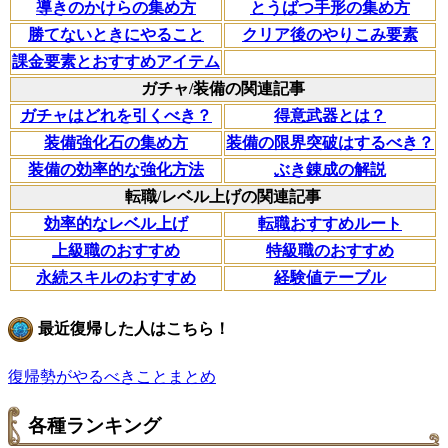
導きのかけらの集め方
とうばつ手形の集め方
勝てないときにやること
クリア後のやりこみ要素
課金要素とおすすめアイテム
ガチャ/装備の関連記事
ガチャはどれを引くべき？
得意武器とは？
装備強化石の集め方
装備の限界突破はするべき？
装備の効率的な強化方法
ぶき錬成の解説
転職/レベル上げの関連記事
効率的なレベル上げ
転職おすすめルート
上級職のおすすめ
特級職のおすすめ
永続スキルのおすすめ
経験値テーブル
最近復帰した人はこちら！
復帰勢がやるべきことまとめ
各種ランキング