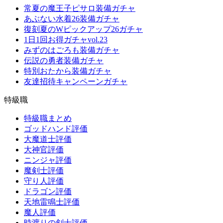
常夏の魔王子ピサロ装備ガチャ
あぶない水着26装備ガチャ
復刻夏のWピックアップ26ガチャ
1日1回お得ガチャvol.23
みずのはごろも装備ガチャ
伝説の勇者装備ガチャ
特別おたから装備ガチャ
友達招待キャンペーンガチャ
特級職
特級職まとめ
ゴッドハンド評価
大魔道士評価
大神官評価
ニンジャ評価
魔剣士評価
守り人評価
ドラゴン評価
天地雷鳴士評価
魔人評価
時渡りの剣士評価