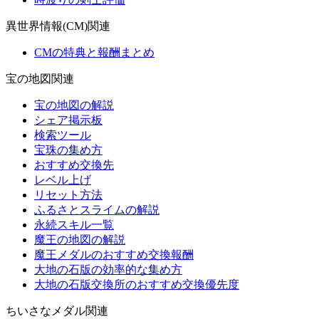
異世界情報(CM)関連
CMの特典と報酬まとめ
宝の地図関連
宝の地図の解説
シェア掲示板
検索ツール
宝珠の集め方
おすすめ交換先
レベル上げ
リセット方法
ふるさとスライムの解説
永続スキル一覧
魔王の地図の解説
魔王メダルのおすすめ交換報酬
大地の石版の効率的な集め方
大地の石版交換所のおすすめ交換優先度
ちいさなメダル関連