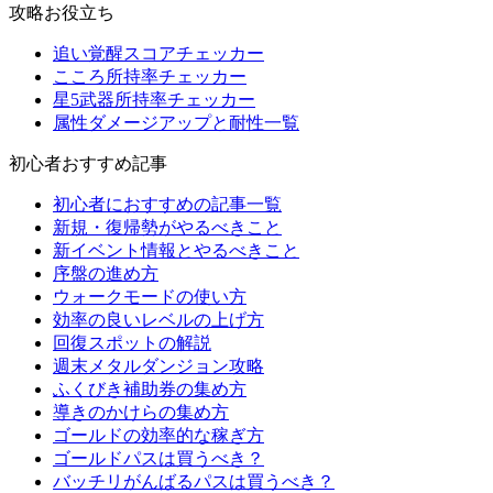
攻略お役立ち
追い覚醒スコアチェッカー
こころ所持率チェッカー
星5武器所持率チェッカー
属性ダメージアップと耐性一覧
初心者おすすめ記事
初心者におすすめの記事一覧
新規・復帰勢がやるべきこと
新イベント情報とやるべきこと
序盤の進め方
ウォークモードの使い方
効率の良いレベルの上げ方
回復スポットの解説
週末メタルダンジョン攻略
ふくびき補助券の集め方
導きのかけらの集め方
ゴールドの効率的な稼ぎ方
ゴールドパスは買うべき？
バッチリがんばるパスは買うべき？