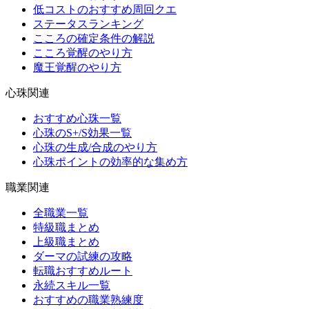
低コストのおすすめ周回クエ
ステータスランキング
こころの確定条件の解説
こころ覚醒のやり方
魔王覚醒のやり方
心珠関連
おすすめ心珠一覧
心珠のS+/S効果一覧
心珠の生成/合成のやり方
心珠ポイントの効率的な集め方
職業関連
全職業一覧
特級職まとめ
上級職まとめ
ダーマの試練の攻略
転職おすすめルート
永続スキル一覧
おすすめの職業熟練度