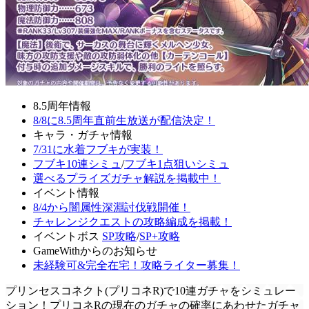
8.5周年情報
8/8に8.5周年直前生放送が配信決定！
キャラ・ガチャ情報
7/31に水着フブキが実装！
フブキ10連シミュ
/
フブキ1点狙いシミュ
選べるプライズガチャ解説を掲載中！
イベント情報
8/4から闇属性深淵討伐戦開催！
チャレンジクエストの攻略編成を掲載！
イベントボス
SP攻略
/
SP+攻略
GameWithからのお知らせ
未経験可&完全在宅！攻略ライター募集！
プリンセスコネクト(プリコネR)で10連ガチャをシミュレー
ション！プリコネRの現在のガチャの確率にあわせたガチャ