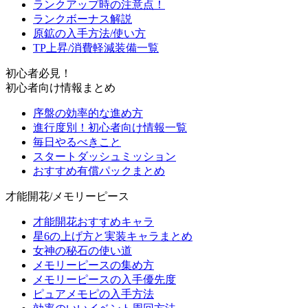
ランクアップ時の注意点！
ランクボーナス解説
原鉱の入手方法/使い方
TP上昇/消費軽減装備一覧
初心者必見！
初心者向け情報まとめ
序盤の効率的な進め方
進行度別！初心者向け情報一覧
毎日やるべきこと
スタートダッシュミッション
おすすめ有償パックまとめ
才能開花/メモリーピース
才能開花おすすめキャラ
星6の上げ方と実装キャラまとめ
女神の秘石の使い道
メモリーピースの集め方
メモリーピースの入手優先度
ピュアメモピの入手方法