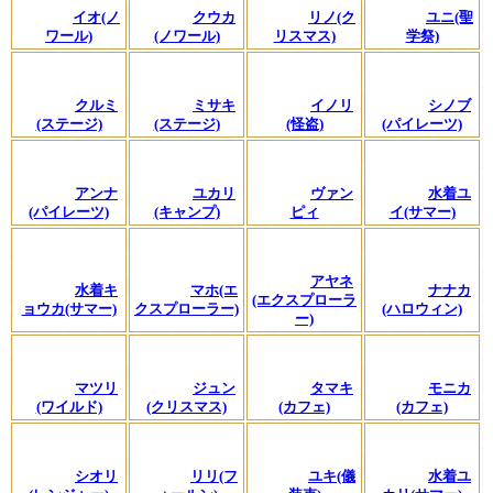
イオ(ノ
クウカ
リノ(ク
ユニ(聖
ワール)
(ノワール)
リスマス)
学祭)
クルミ
ミサキ
イノリ
シノブ
(ステージ)
(ステージ)
(怪盗)
(パイレーツ)
アンナ
ユカリ
ヴァン
水着ユ
(パイレーツ)
(キャンプ)
ピィ
イ(サマー)
アヤネ
水着キ
マホ(エ
ナナカ
(エクスプローラ
ョウカ(サマー)
クスプローラー)
(ハロウィン)
ー)
マツリ
ジュン
タマキ
モニカ
(ワイルド)
(クリスマス)
(カフェ)
(カフェ)
シオリ
リリ(フ
ユキ(儀
水着ユ