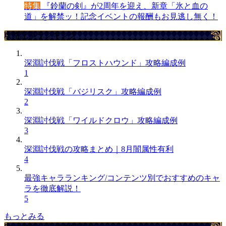
特集
『鈴蘭の剣』が2周年を迎え、新章「氷と血の
道」を解禁ッ！記念イベントの報酬もお見逃し無く！
攻略記事ランキング
深淵討伐戦「フロストハウンド」攻略編成例
1
深淵討伐戦「バジリスク」攻略編成例
2
深淵討伐戦「ワイルドクロウ」攻略編成例
3
深淵討伐戦の攻略まとめ｜8月闇属性有利
4
最強キャラランキング/コンテンツ別でおすすめのキャ
ラを徹底解説！
5
もっとみる