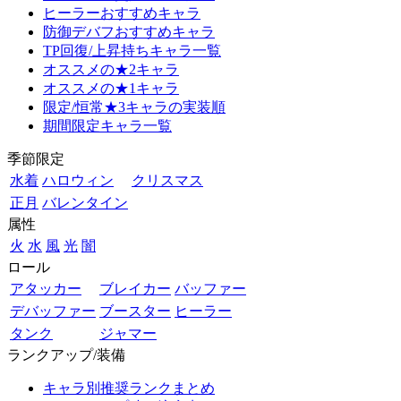
ヒーラーおすすめキャラ
防御デバフおすすめキャラ
TP回復/上昇持ちキャラ一覧
オススメの★2キャラ
オススメの★1キャラ
限定/恒常★3キャラの実装順
期間限定キャラ一覧
季節限定
水着
ハロウィン
クリスマス
正月
バレンタイン
属性
火
水
風
光
闇
ロール
アタッカー
ブレイカー
バッファー
デバッファー
ブースター
ヒーラー
タンク
ジャマー
ランクアップ/装備
キャラ別推奨ランクまとめ