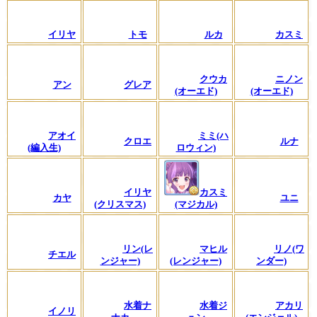
イリヤ
トモ
ルカ
カスミ
クウカ
ニノン
アン
グレア
(オーエド)
(オーエド)
アオイ
ミミ(ハ
クロエ
ルナ
(編入生)
ロウィン)
イリヤ
カスミ
カヤ
ユニ
(クリスマス)
(マジカル)
リン(レ
マヒル
リノ(ワ
チエル
ンジャー)
(レンジャー)
ンダー)
水着ナ
水着ジ
アカリ
イノリ