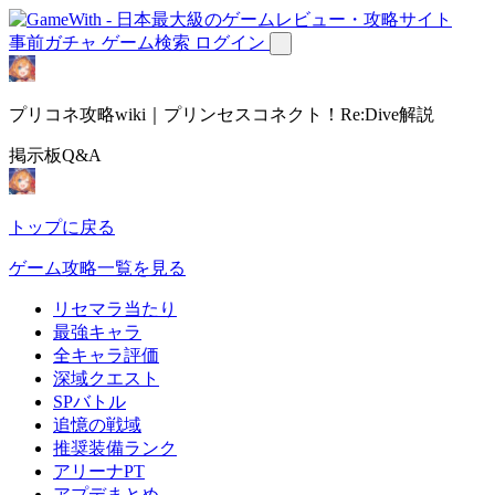
事前ガチャ
ゲーム検索
ログイン
プリコネ攻略wiki｜プリンセスコネクト！Re:Dive解説
掲示板Q&A
トップに戻る
ゲーム攻略一覧を見る
リセマラ当たり
最強キャラ
全キャラ評価
深域クエスト
SPバトル
追憶の戦域
推奨装備ランク
アリーナPT
アプデまとめ