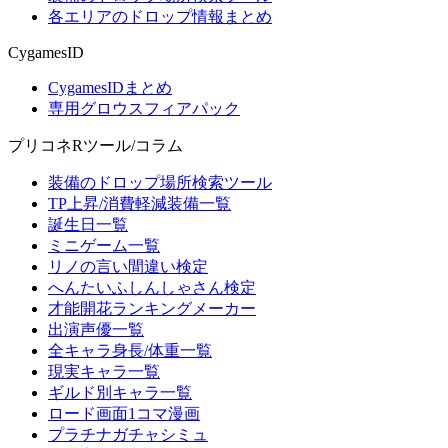
各エリアのドロップ情報まとめ
CygamesID
CygamesIDまとめ
専用グロウスフィアパック
プリコネRツール/コラム
装備のドロップ場所検索ツール
TP上昇/消費軽減装備一覧
誕生日一覧
ミニゲーム一覧
リノの言い間違い検定
へんたいふしんしゃさん検定
才能開花ランキングメーカー
出演声優一覧
全キャラ身長/体重一覧
現実キャラ一覧
ギルド別キャラ一覧
ロード画面1コマ漫画
プラチナガチャシミュ