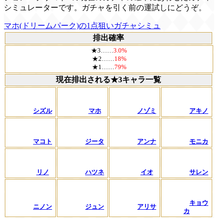
シミュレーターです。ガチャを引く前の運試しにどうぞ。
マホ(ドリームパーク)の1点狙いガチャシミュ
排出確率
★3……
3.0%
★2……
18%
★1……
79%
現在排出される★3キャラ一覧
シズル
マホ
ノゾミ
アキノ
マコト
ジータ
アンナ
モニカ
リノ
ハツネ
イオ
サレン
キョウ
ニノン
ジュン
アリサ
カ