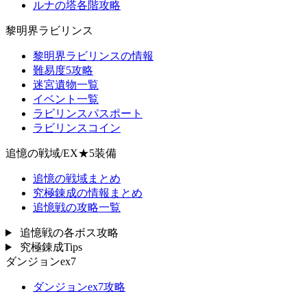
ルナの塔各階攻略
黎明界ラビリンス
黎明界ラビリンスの情報
難易度5攻略
迷宮遺物一覧
イベント一覧
ラビリンスパスポート
ラビリンスコイン
追憶の戦域/EX★5装備
追憶の戦域まとめ
究極錬成の情報まとめ
追憶戦の攻略一覧
追憶戦の各ボス攻略
究極錬成Tips
ダンジョンex7
ダンジョンex7攻略