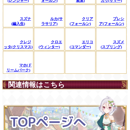
(レンジャー)
ォールン)
装束)
カリ(サマー)
スズナ
ルカ(サ
クリア
プレシ
(編入生)
ラサリア)
(フォールン)
ア(フォールン)
クレジ
クロエ
エリコ
スズメ
ッタ(クリスマス)
(ウィンター)
(コマンダー)
(スプリング)
マホ(ド
リームパーク)
関連情報はこちら