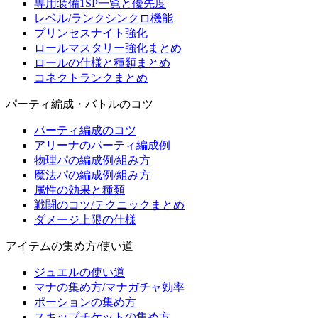
専用装備1SP一覧と優先度
レベル/ランクシンクロ機能
プリンセスナイト強化
ロールマスタリー強化まとめ
ロールの仕様と種類まとめ
コネクトランクまとめ
パーティ編成・バトルのコツ
パーティ編成のコツ
アリーナのパーティ編成例
物理パの編成例/組み方
魔法パの編成例/組み方
属性の効果と種類
戦闘のコツ/テクニックまとめ
ダメージ上限の仕様
アイテムの集め方/使い道
ジュエルの使い道
マナの集め方/マナガチャ効率
ポーションの集め方
スキップチケットの集め方