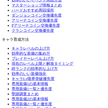
効率のいいイベント周回方法
マスターショップ情報まとめ
ハードおすすめ周回場所
ダンジョンコイン交換優先度
アリーナコイン交換優先度
Pアリーナコイン交換優先度
クランコイン交換優先度
キャラ育成方法
キャラレベルの上げ方
効率的な装備の集め方
プレイヤーレベル上げ方
現在のレベル上限と解放タイミング
絆ランクの効率的な上げ方
効率のいい装備強化
キャラLv限界突破優先度
専用装備1の基本情報
専用装備1一覧と優先度
聖跡調査まとめ
専用装備2の基本情報
専用装備2一覧と優先度