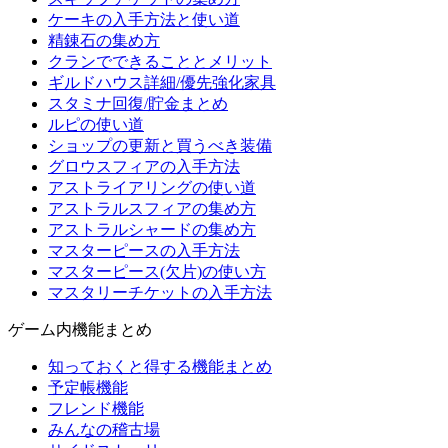
ケーキの入手方法と使い道
精錬石の集め方
クランでできることとメリット
ギルドハウス詳細/優先強化家具
スタミナ回復/貯金まとめ
ルピの使い道
ショップの更新と買うべき装備
グロウスフィアの入手方法
アストライアリングの使い道
アストラルスフィアの集め方
アストラルシャードの集め方
マスターピースの入手方法
マスターピース(欠片)の使い方
マスタリーチケットの入手方法
ゲーム内機能まとめ
知っておくと得する機能まとめ
予定帳機能
フレンド機能
みんなの稽古場