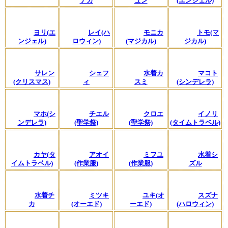
ナカ
ュン
(エンジェル)
ヨリ(エ
レイ(ハ
モニカ
トモ(マ
ンジェル)
ロウィン)
(マジカル)
ジカル)
サレン
シェフ
水着カ
マコト
(クリスマス)
ィ
スミ
(シンデレラ)
マホ(シ
チエル
クロエ
イノリ
ンデレラ)
(聖学祭)
(聖学祭)
(タイムトラベル)
カヤ(タ
アオイ
ミフユ
水着シ
イムトラベル)
(作業服)
(作業服)
ズル
水着チ
ミツキ
ユキ(オ
スズナ
カ
(オーエド)
ーエド)
(ハロウィン)