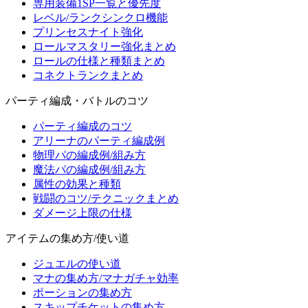
専用装備1SP一覧と優先度
レベル/ランクシンクロ機能
プリンセスナイト強化
ロールマスタリー強化まとめ
ロールの仕様と種類まとめ
コネクトランクまとめ
パーティ編成・バトルのコツ
パーティ編成のコツ
アリーナのパーティ編成例
物理パの編成例/組み方
魔法パの編成例/組み方
属性の効果と種類
戦闘のコツ/テクニックまとめ
ダメージ上限の仕様
アイテムの集め方/使い道
ジュエルの使い道
マナの集め方/マナガチャ効率
ポーションの集め方
スキップチケットの集め方