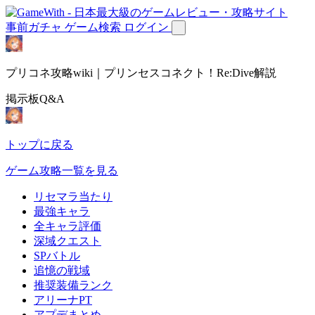
事前ガチャ
ゲーム検索
ログイン
プリコネ攻略wiki｜プリンセスコネクト！Re:Dive解説
掲示板Q&A
トップに戻る
ゲーム攻略一覧を見る
リセマラ当たり
最強キャラ
全キャラ評価
深域クエスト
SPバトル
追憶の戦域
推奨装備ランク
アリーナPT
アプデまとめ