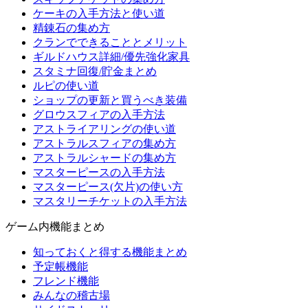
ケーキの入手方法と使い道
精錬石の集め方
クランでできることとメリット
ギルドハウス詳細/優先強化家具
スタミナ回復/貯金まとめ
ルピの使い道
ショップの更新と買うべき装備
グロウスフィアの入手方法
アストライアリングの使い道
アストラルスフィアの集め方
アストラルシャードの集め方
マスターピースの入手方法
マスターピース(欠片)の使い方
マスタリーチケットの入手方法
ゲーム内機能まとめ
知っておくと得する機能まとめ
予定帳機能
フレンド機能
みんなの稽古場