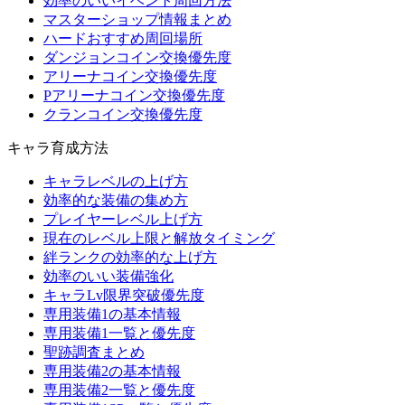
効率のいいイベント周回方法
マスターショップ情報まとめ
ハードおすすめ周回場所
ダンジョンコイン交換優先度
アリーナコイン交換優先度
Pアリーナコイン交換優先度
クランコイン交換優先度
キャラ育成方法
キャラレベルの上げ方
効率的な装備の集め方
プレイヤーレベル上げ方
現在のレベル上限と解放タイミング
絆ランクの効率的な上げ方
効率のいい装備強化
キャラLv限界突破優先度
専用装備1の基本情報
専用装備1一覧と優先度
聖跡調査まとめ
専用装備2の基本情報
専用装備2一覧と優先度