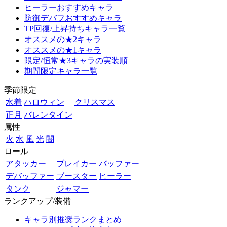
ヒーラーおすすめキャラ
防御デバフおすすめキャラ
TP回復/上昇持ちキャラ一覧
オススメの★2キャラ
オススメの★1キャラ
限定/恒常★3キャラの実装順
期間限定キャラ一覧
季節限定
水着
ハロウィン
クリスマス
正月
バレンタイン
属性
火
水
風
光
闇
ロール
アタッカー
ブレイカー
バッファー
デバッファー
ブースター
ヒーラー
タンク
ジャマー
ランクアップ/装備
キャラ別推奨ランクまとめ