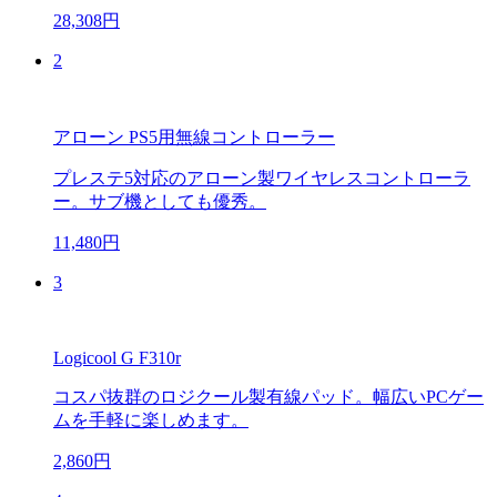
28,308円
2
アローン PS5用無線コントローラー
プレステ5対応のアローン製ワイヤレスコントローラ
ー。サブ機としても優秀。
11,480円
3
Logicool G F310r
コスパ抜群のロジクール製有線パッド。幅広いPCゲー
ムを手軽に楽しめます。
2,860円