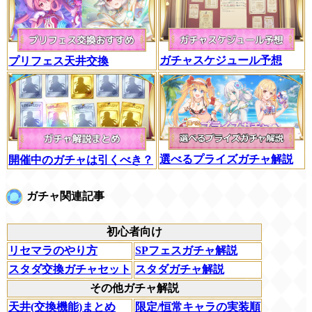
ガチャスケジュール予想
プリフェス天井交換
選べるプライズガチャ解説
開催中のガチャは引くべき？
ガチャ関連記事
初心者向け
リセマラのやり方
SPフェスガチャ解説
スタダ交換ガチャセット
スタダガチャ解説
その他ガチャ解説
天井(交換機能)まとめ
限定/恒常キャラの実装順