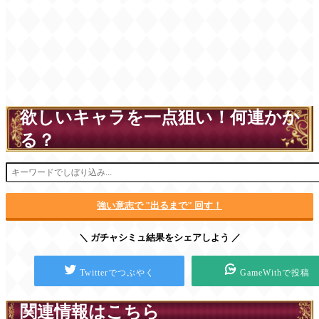
欲しいキャラを一点狙い！何連かか
る？
強い意志で "出るまで" 回す！
＼ ガチャシミュ結果をシェアしよう ／
Twitterでつぶやく
GameWithで投稿
関連情報はこちら