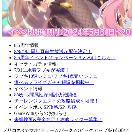
8.5周年情報
8/8に8.5周年直前生放送が配信決定！
8.5周年イベント/キャンペーンまとめはこちら！
キャラ・ガチャ情報
7/31に水着フブキが実装！
フブキ10連シミュ
/
フブキ1点狙いシミュ
選べるプライズガチャ解説を掲載中！
イベント情報
8/4から闇属性深淵討伐戦開催！
チャレンジクエストの攻略編成を掲載！
イベントボス
SP攻略
/
SP+攻略
GameWithからのお知らせ
未経験可&完全在宅！攻略ライター募集！
プリコネRでマホ(ドリームパーク)のピックアップを1点狙い