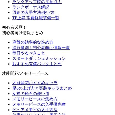
ランクアップ時の注意点！
ランクボーナス解説
原鉱の入手方法/使い方
TP上昇/消費軽減装備一覧
初心者必見！
初心者向け情報まとめ
序盤の効率的な進め方
進行度別！初心者向け情報一覧
毎日やるべきこと
スタートダッシュミッション
おすすめ有償パックまとめ
才能開花/メモリーピース
才能開花おすすめキャラ
星6の上げ方と実装キャラまとめ
女神の秘石の使い道
メモリーピースの集め方
メモリーピースの入手優先度
ピュアメモピの入手方法