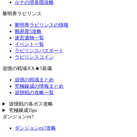
ルナの塔各階攻略
黎明界ラビリンス
黎明界ラビリンスの情報
難易度5攻略
迷宮遺物一覧
イベント一覧
ラビリンスパスポート
ラビリンスコイン
追憶の戦域/EX★5装備
追憶の戦域まとめ
究極錬成の情報まとめ
追憶戦の攻略一覧
追憶戦の各ボス攻略
究極錬成Tips
ダンジョンex7
ダンジョンex7攻略