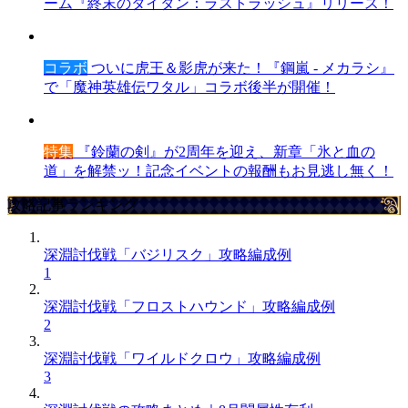
ーム『終末のタイタン：ラストラッシュ』リリース！
コラボ
ついに虎王＆影虎が来た！『鋼嵐 - メカラシ』
で「魔神英雄伝ワタル」コラボ後半が開催！
特集
『鈴蘭の剣』が2周年を迎え、新章「氷と血の
道」を解禁ッ！記念イベントの報酬もお見逃し無く！
攻略記事ランキング
深淵討伐戦「バジリスク」攻略編成例
1
深淵討伐戦「フロストハウンド」攻略編成例
2
深淵討伐戦「ワイルドクロウ」攻略編成例
3