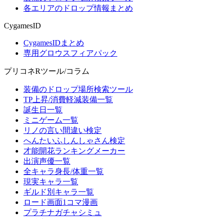
各エリアのドロップ情報まとめ
CygamesID
CygamesIDまとめ
専用グロウスフィアパック
プリコネRツール/コラム
装備のドロップ場所検索ツール
TP上昇/消費軽減装備一覧
誕生日一覧
ミニゲーム一覧
リノの言い間違い検定
へんたいふしんしゃさん検定
才能開花ランキングメーカー
出演声優一覧
全キャラ身長/体重一覧
現実キャラ一覧
ギルド別キャラ一覧
ロード画面1コマ漫画
プラチナガチャシミュ