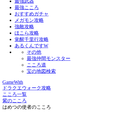
最強武器
最強こころ
おすすめガチャ
メガモン攻略
強敵攻略
ほこら攻略
覚醒千里行攻略
あるくんですW
その他
最強仲間モンスター
こころ道
宝の地図検索
GameWith
ドラクエウォーク攻略
こころ一覧
紫のこころ
はめつの使者のこころ