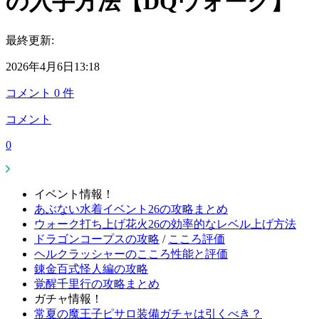
の入手方法【DQウォーク】
最終更新:
2026年4月6日13:18
コメント
0
件
コメント
0
イベント情報！
あぶない水着イベント26の攻略まとめ
ウォーク打ち上げ花火26の効率的なレベル上げ方法
ドラゴンコープスの攻略
/
こころ評価
ヘルクラッシャーのこころ性能と評価
錬金百式怪人編の攻略
覚醒千里行の攻略まとめ
ガチャ情報！
常夏の魔王子ピサロ装備ガチャは引くべき？