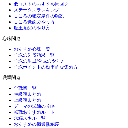
低コストのおすすめ周回クエ
ステータスランキング
こころの確定条件の解説
こころ覚醒のやり方
魔王覚醒のやり方
心珠関連
おすすめ心珠一覧
心珠のS+/S効果一覧
心珠の生成/合成のやり方
心珠ポイントの効率的な集め方
職業関連
全職業一覧
特級職まとめ
上級職まとめ
ダーマの試練の攻略
転職おすすめルート
永続スキル一覧
おすすめの職業熟練度