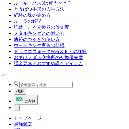
ルーキーパス3は買うべき？
とうばつ手形の入手方法
経験の珠の集め方
ルーラの解説
強敵こころ交換券の優先度
メタルキングとの戦い方
軌跡のつるぎの使い方
ウォーキング家族の仕様
ドラクエウォークWebストアの詳細
おまけメダル交換所の交換優先度
課金要素とおすすめ課金アイテム
検索
ご意見
トップページ
最強武器