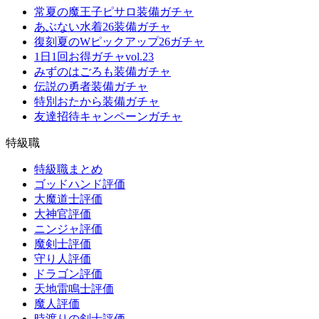
常夏の魔王子ピサロ装備ガチャ
あぶない水着26装備ガチャ
復刻夏のWピックアップ26ガチャ
1日1回お得ガチャvol.23
みずのはごろも装備ガチャ
伝説の勇者装備ガチャ
特別おたから装備ガチャ
友達招待キャンペーンガチャ
特級職
特級職まとめ
ゴッドハンド評価
大魔道士評価
大神官評価
ニンジャ評価
魔剣士評価
守り人評価
ドラゴン評価
天地雷鳴士評価
魔人評価
時渡りの剣士評価