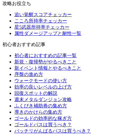
攻略お役立ち
追い覚醒スコアチェッカー
こころ所持率チェッカー
星5武器所持率チェッカー
属性ダメージアップと耐性一覧
初心者おすすめ記事
初心者におすすめの記事一覧
新規・復帰勢がやるべきこと
新イベント情報とやるべきこと
序盤の進め方
ウォークモードの使い方
効率の良いレベルの上げ方
回復スポットの解説
週末メタルダンジョン攻略
ふくびき補助券の集め方
導きのかけらの集め方
ゴールドの効率的な稼ぎ方
ゴールドパスは買うべき？
バッチリがんばるパスは買うべき？