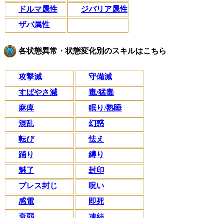
ドルマ属性
ジバリア属性
ザバ属性
各状態異常・状態変化別のスキルはこちら
攻撃減
守備減
すばやさ減
毒/猛毒
麻痺
眠り/熟睡
混乱
幻惑
転び
怯え
踊り
縛り
魅了
封印
ブレス封じ
呪い
感電
即死
衰弱
凍結