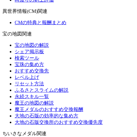
異世界情報(CM)関連
CMの特典と報酬まとめ
宝の地図関連
宝の地図の解説
シェア掲示板
検索ツール
宝珠の集め方
おすすめ交換先
レベル上げ
リセット方法
ふるさとスライムの解説
永続スキル一覧
魔王の地図の解説
魔王メダルのおすすめ交換報酬
大地の石版の効率的な集め方
大地の石版交換所のおすすめ交換優先度
ちいさなメダル関連