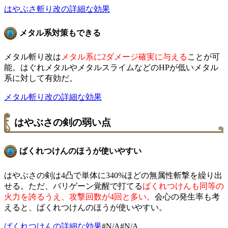
はやぶさ斬り改の詳細な効果
メタル系対策もできる
メタル斬り改は
メタル系に2ダメージ確実に与える
ことが可
能。はぐれメタルやメタルスライムなどのHPが低いメタル
系に対して有効だ。
メタル斬り改の詳細な効果
はやぶさの剣の弱い点
ばくれつけんのほうが使いやすい
はやぶさの剣は4凸で単体に340%ほどの無属性斬撃を繰り出
せる。ただ、バリゲーン覚醒で打てる
ばくれつけんも同等の
火力を誇るうえ、攻撃回数が4回と多い。
会心の発生率も考
えると、ばくれつけんのほうが使いやすい。
ばくれつけんの詳細な効果
#N/A#N/A