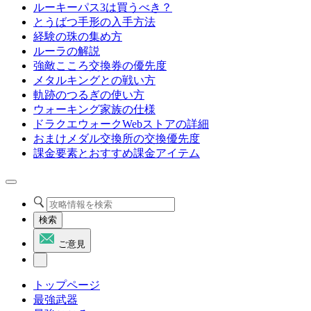
ルーキーパス3は買うべき？
とうばつ手形の入手方法
経験の珠の集め方
ルーラの解説
強敵こころ交換券の優先度
メタルキングとの戦い方
軌跡のつるぎの使い方
ウォーキング家族の仕様
ドラクエウォークWebストアの詳細
おまけメダル交換所の交換優先度
課金要素とおすすめ課金アイテム
検索
ご意見
トップページ
最強武器