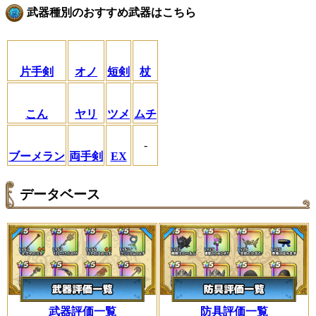
武器種別のおすすめ武器はこちら
片手剣
オノ
短剣
杖
こん
ヤリ
ツメ
ムチ
-
ブーメラン
両手剣
EX
データベース
武器評価一覧
防具評価一覧