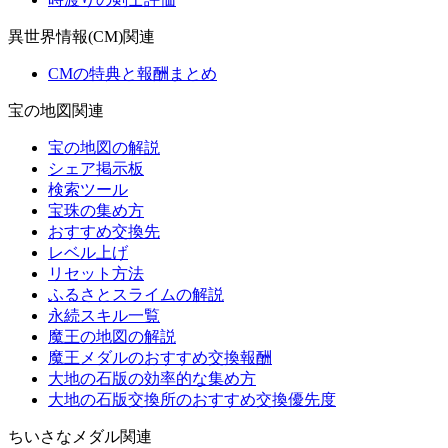
異世界情報(CM)関連
CMの特典と報酬まとめ
宝の地図関連
宝の地図の解説
シェア掲示板
検索ツール
宝珠の集め方
おすすめ交換先
レベル上げ
リセット方法
ふるさとスライムの解説
永続スキル一覧
魔王の地図の解説
魔王メダルのおすすめ交換報酬
大地の石版の効率的な集め方
大地の石版交換所のおすすめ交換優先度
ちいさなメダル関連