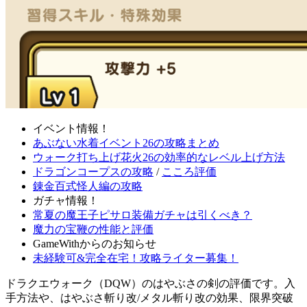
イベント情報！
あぶない水着イベント26の攻略まとめ
ウォーク打ち上げ花火26の効率的なレベル上げ方法
ドラゴンコープスの攻略
/
こころ評価
錬金百式怪人編の攻略
ガチャ情報！
常夏の魔王子ピサロ装備ガチャは引くべき？
魔力の宝鞭の性能と評価
GameWithからのお知らせ
未経験可&完全在宅！攻略ライター募集！
ドラクエウォーク（DQW）のはやぶさの剣の評価です。入
手方法や、はやぶさ斬り改/メタル斬り改の効果、限界突破