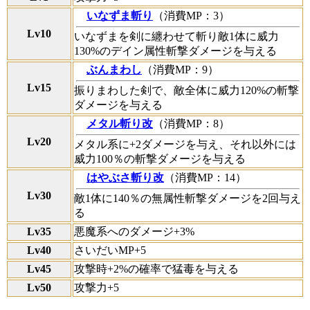
いなずま斬り
（消費MP：3）
Lv10
いなずまを剣に纏わせて斬り敵1体に威力
130%のデイン属性斬撃ダメージを与える
ぶんまわし
（消費MP：9）
Lv15
振りまわした剣で、敵全体に威力120%の斬撃
ダメージを与える
メタル斬り改
（消費MP：8）
Lv20
メタル系に+2ダメージを与え、それ以外には
威力100％の斬撃ダメージを与える
はやぶさ斬り改
（消費MP：14）
Lv30
敵1体に140％の無属性斬撃ダメージを2回与え
る
Lv35
悪魔系へのダメージ+3%
Lv40
さいだいMP+5
Lv45
攻撃時+2%の確率で猛毒を与える
Lv50
攻撃力+5