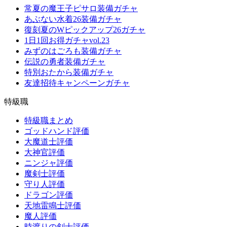
常夏の魔王子ピサロ装備ガチャ
あぶない水着26装備ガチャ
復刻夏のWピックアップ26ガチャ
1日1回お得ガチャvol.23
みずのはごろも装備ガチャ
伝説の勇者装備ガチャ
特別おたから装備ガチャ
友達招待キャンペーンガチャ
特級職
特級職まとめ
ゴッドハンド評価
大魔道士評価
大神官評価
ニンジャ評価
魔剣士評価
守り人評価
ドラゴン評価
天地雷鳴士評価
魔人評価
時渡りの剣士評価