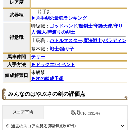
レア度
片手剣
武器種
▶片手剣の最強ランキング
特級職：
ゴッドハンド
/
魔剣士
/
守護天使
/
守り
人
/
魔人
/
時渡りの剣士
得意職
上級職：
バトルマスター
/
魔法戦士
/
パラディン
基本職：
戦士
/
踊り子
馬車仲間
テリー
入手方法
▶ドラクエ2イベント
未解禁
錬成解禁日
▶次の錬成予想
みんなのはやぶさの剣の評価点