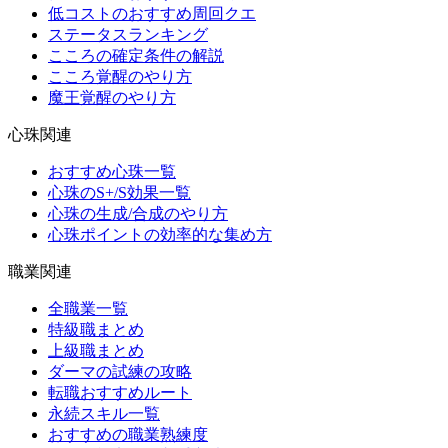
低コストのおすすめ周回クエ
ステータスランキング
こころの確定条件の解説
こころ覚醒のやり方
魔王覚醒のやり方
心珠関連
おすすめ心珠一覧
心珠のS+/S効果一覧
心珠の生成/合成のやり方
心珠ポイントの効率的な集め方
職業関連
全職業一覧
特級職まとめ
上級職まとめ
ダーマの試練の攻略
転職おすすめルート
永続スキル一覧
おすすめの職業熟練度