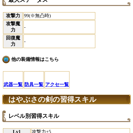
攻撃力
99(※無凸時)
攻撃魔
-
力
回復魔
-
力
他の装備情報はこちら
武器一覧
防具一覧
アクセ一覧
はやぶさの剣の習得スキル
レベル別習得スキル
Lv1
攻撃力+5