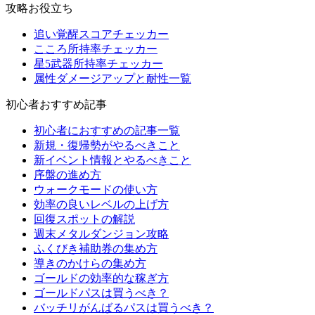
攻略お役立ち
追い覚醒スコアチェッカー
こころ所持率チェッカー
星5武器所持率チェッカー
属性ダメージアップと耐性一覧
初心者おすすめ記事
初心者におすすめの記事一覧
新規・復帰勢がやるべきこと
新イベント情報とやるべきこと
序盤の進め方
ウォークモードの使い方
効率の良いレベルの上げ方
回復スポットの解説
週末メタルダンジョン攻略
ふくびき補助券の集め方
導きのかけらの集め方
ゴールドの効率的な稼ぎ方
ゴールドパスは買うべき？
バッチリがんばるパスは買うべき？