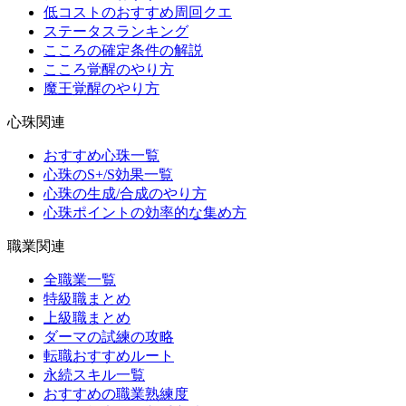
低コストのおすすめ周回クエ
ステータスランキング
こころの確定条件の解説
こころ覚醒のやり方
魔王覚醒のやり方
心珠関連
おすすめ心珠一覧
心珠のS+/S効果一覧
心珠の生成/合成のやり方
心珠ポイントの効率的な集め方
職業関連
全職業一覧
特級職まとめ
上級職まとめ
ダーマの試練の攻略
転職おすすめルート
永続スキル一覧
おすすめの職業熟練度