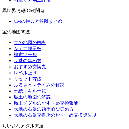
異世界情報(CM)関連
CMの特典と報酬まとめ
宝の地図関連
宝の地図の解説
シェア掲示板
検索ツール
宝珠の集め方
おすすめ交換先
レベル上げ
リセット方法
ふるさとスライムの解説
永続スキル一覧
魔王の地図の解説
魔王メダルのおすすめ交換報酬
大地の石版の効率的な集め方
大地の石版交換所のおすすめ交換優先度
ちいさなメダル関連