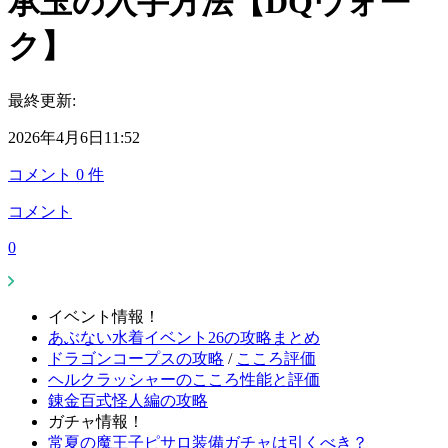
承玉の入手方法【DQウォー
ク】
最終更新:
2026年4月6日11:52
コメント
0
件
コメント
0
イベント情報！
あぶない水着イベント26の攻略まとめ
ドラゴンコープスの攻略
/
こころ評価
ヘルクラッシャーのこころ性能と評価
錬金百式怪人編の攻略
ガチャ情報！
常夏の魔王子ピサロ装備ガチャは引くべき？