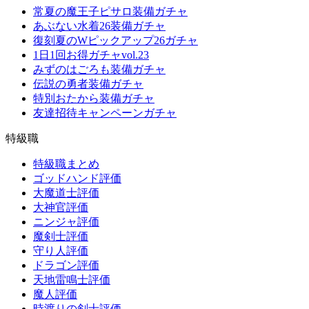
常夏の魔王子ピサロ装備ガチャ
あぶない水着26装備ガチャ
復刻夏のWピックアップ26ガチャ
1日1回お得ガチャvol.23
みずのはごろも装備ガチャ
伝説の勇者装備ガチャ
特別おたから装備ガチャ
友達招待キャンペーンガチャ
特級職
特級職まとめ
ゴッドハンド評価
大魔道士評価
大神官評価
ニンジャ評価
魔剣士評価
守り人評価
ドラゴン評価
天地雷鳴士評価
魔人評価
時渡りの剣士評価