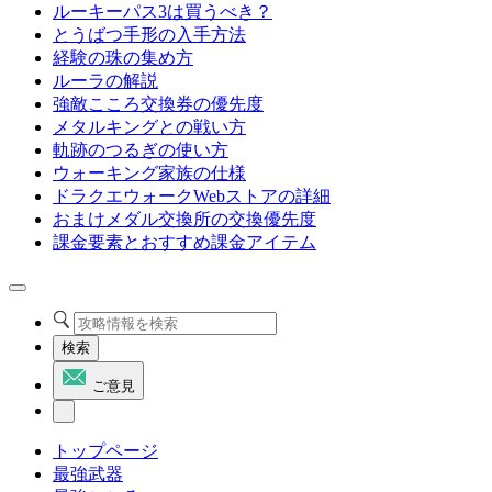
ルーキーパス3は買うべき？
とうばつ手形の入手方法
経験の珠の集め方
ルーラの解説
強敵こころ交換券の優先度
メタルキングとの戦い方
軌跡のつるぎの使い方
ウォーキング家族の仕様
ドラクエウォークWebストアの詳細
おまけメダル交換所の交換優先度
課金要素とおすすめ課金アイテム
検索
ご意見
トップページ
最強武器