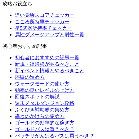
攻略お役立ち
追い覚醒スコアチェッカー
こころ所持率チェッカー
星5武器所持率チェッカー
属性ダメージアップと耐性一覧
初心者おすすめ記事
初心者におすすめの記事一覧
新規・復帰勢がやるべきこと
新イベント情報とやるべきこと
序盤の進め方
ウォークモードの使い方
効率の良いレベルの上げ方
回復スポットの解説
週末メタルダンジョン攻略
ふくびき補助券の集め方
導きのかけらの集め方
ゴールドの効率的な稼ぎ方
ゴールドパスは買うべき？
バッチリがんばるパスは買うべき？