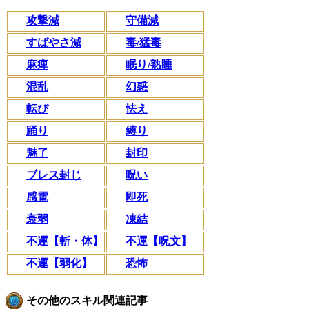
攻撃減
守備減
すばやさ減
毒/猛毒
麻痺
眠り/熟睡
混乱
幻惑
転び
怯え
踊り
縛り
魅了
封印
ブレス封じ
呪い
感電
即死
衰弱
凍結
不運【斬・体】
不運【呪文】
不運【弱化】
恐怖
その他のスキル関連記事