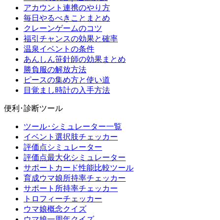
アカウント連携のやり方
毎日やるべきことまとめ
クレーンゲームのコツ
福引チャンスの効果と確率
温泉イベントの条件
あんしん笹針師の効果まとめ
勝負服の解放方法
ピースの集め方と使い道
目覚まし時計の入手方法
便利･診断ツール
ツール･シミュレーター一覧
イベント選択肢チェッカー
評価点シミュレーター
評価点最大化シミュレーター
サポートカード性能比較ツール
育成ウマ娘所持率チェッカー
サポート所持率チェッカー
トロフィーチェッカー
ウマ娘概念クイズ
ウマ娘一周年クイズ