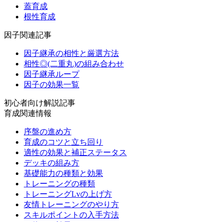
蓋育成
根性育成
因子関連記事
因子継承の相性と厳選方法
相性◎(二重丸)の組み合わせ
因子継承ループ
因子の効果一覧
初心者向け解説記事
育成関連情報
序盤の進め方
育成のコツと立ち回り
適性の効果と補正ステータス
デッキの組み方
基礎能力の種類と効果
トレーニングの種類
トレーニングLvの上げ方
友情トレーニングのやり方
スキルポイントの入手方法