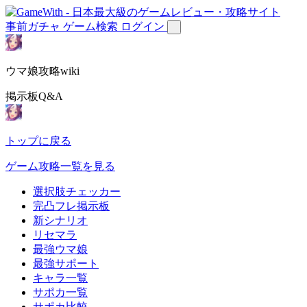
事前ガチャ
ゲーム検索
ログイン
ウマ娘攻略wiki
掲示板Q&A
トップに戻る
ゲーム攻略一覧を見る
選択肢チェッカー
完凸フレ掲示板
新シナリオ
リセマラ
最強ウマ娘
最強サポート
キャラ一覧
サポカ一覧
サポカ比較