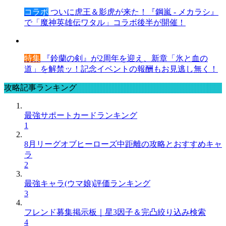
コラボ
ついに虎王＆影虎が来た！『鋼嵐 - メカラシ』
で「魔神英雄伝ワタル」コラボ後半が開催！
特集
『鈴蘭の剣』が2周年を迎え、新章「氷と血の
道」を解禁ッ！記念イベントの報酬もお見逃し無く！
攻略記事ランキング
最強サポートカードランキング
1
8月リーグオブヒーローズ中距離の攻略とおすすめキャ
ラ
2
最強キャラ(ウマ娘)評価ランキング
3
フレンド募集掲示板｜星3因子＆完凸絞り込み検索
4