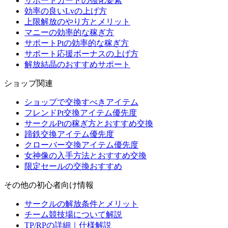
サポートカードの強化要素
効率の良いLvの上げ方
上限解放のやり方とメリット
マニーの効率的な稼ぎ方
サポートPtの効率的な稼ぎ方
サポート応援ボーナスの上げ方
解放結晶のおすすめサポート
ショップ関連
ショップで交換すべきアイテム
フレンドPt交換アイテム優先度
サークルPtの稼ぎ方とおすすめ交換
蹄鉄交換アイテム優先度
クローバー交換アイテム優先度
女神像の入手方法とおすすめ交換
限定セールの交換おすすめ
その他の初心者向け情報
サークルの解放条件とメリット
チーム競技場について解説
TP/RPの詳細｜仕様解説