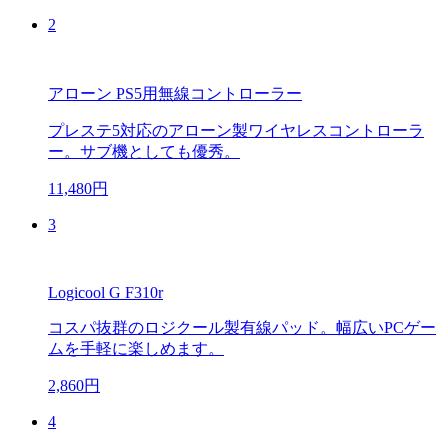
2
アローン PS5用無線コントローラー
プレステ5対応のアローン製ワイヤレスコントローラ
ー。サブ機としても優秀。
11,480円
3
Logicool G F310r
コスパ抜群のロジクール製有線パッド。幅広いPCゲー
ムを手軽に楽しめます。
2,860円
4