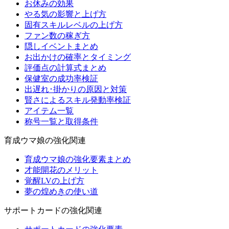
お休みの効果
やる気の影響と上げ方
固有スキルレベルの上げ方
ファン数の稼ぎ方
隠しイベントまとめ
お出かけの確率とタイミング
評価点の計算式まとめ
保健室の成功率検証
出遅れ･掛かりの原因と対策
賢さによるスキル発動率検証
アイテム一覧
称号一覧と取得条件
育成ウマ娘の強化関連
育成ウマ娘の強化要素まとめ
才能開花のメリット
覚醒LVの上げ方
夢の煌めきの使い道
サポートカードの強化関連