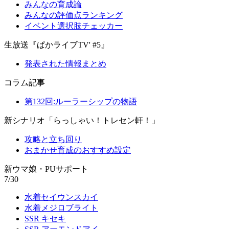
みんなの育成論
みんなの評価点ランキング
イベント選択肢チェッカー
生放送『ぱかライブTV' #5』
発表された情報まとめ
コラム記事
第132回:ルーラーシップの物語
新シナリオ「らっしゃい！トレセン軒！」
攻略と立ち回り
おまかせ育成のおすすめ設定
新ウマ娘・PUサポート
7/30
水着セイウンスカイ
水着メジロブライト
SSR キセキ