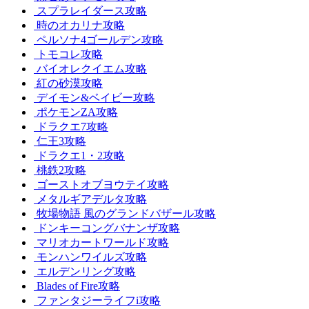
スプラレイダース攻略
時のオカリナ攻略
ペルソナ4ゴールデン攻略
トモコレ攻略
バイオレクイエム攻略
紅の砂漠攻略
デイモン&ベイビー攻略
ポケモンZA攻略
ドラクエ7攻略
仁王3攻略
ドラクエ1・2攻略
桃鉄2攻略
ゴーストオブヨウテイ攻略
メタルギアデルタ攻略
牧場物語 風のグランドバザール攻略
ドンキーコングバナンザ攻略
マリオカートワールド攻略
モンハンワイルズ攻略
エルデンリング攻略
Blades of Fire攻略
ファンタジーライフi攻略