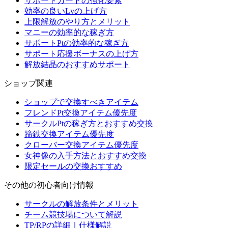
サポートカードの強化要素
効率の良いLvの上げ方
上限解放のやり方とメリット
マニーの効率的な稼ぎ方
サポートPtの効率的な稼ぎ方
サポート応援ボーナスの上げ方
解放結晶のおすすめサポート
ショップ関連
ショップで交換すべきアイテム
フレンドPt交換アイテム優先度
サークルPtの稼ぎ方とおすすめ交換
蹄鉄交換アイテム優先度
クローバー交換アイテム優先度
女神像の入手方法とおすすめ交換
限定セールの交換おすすめ
その他の初心者向け情報
サークルの解放条件とメリット
チーム競技場について解説
TP/RPの詳細｜仕様解説