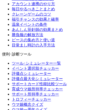
アカウント連携のやり方
毎日やるべきことまとめ
クレーンゲームのコツ
福引チャンスの効果と確率
温泉イベントの条件
あんしん笹針師の効果まとめ
勝負服の解放方法
ピースの集め方と使い道
目覚まし時計の入手方法
便利･診断ツール
ツール･シミュレーター一覧
イベント選択肢チェッカー
評価点シミュレーター
評価点最大化シミュレーター
サポートカード性能比較ツール
育成ウマ娘所持率チェッカー
サポート所持率チェッカー
トロフィーチェッカー
ウマ娘概念クイズ
ウマ娘一周年クイズ