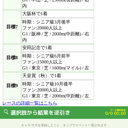
内
大阪杯で1着
時期：シニア級3月後半
目標7
ファン:20000人以上
G1 / 阪神 / 芝 / 2000m(中距離) / 右
内
安田記念で1着
時期：シニア級6月前半
目標8
ファン:15000人以上
G1 / 東京 / 芝 / 1600m(マイル) / 左
天皇賞（秋）で1着
時期：シニア級10月後半
目標9
ファン:20000人以上
G1 / 東京 / 芝 / 2000m(中距離) / 左
レースの詳細一覧はこちら
データ最終更新
選択肢から結果を逆引き
0/0 00:00
キャラ/サポを登録しとくと、タップでイベント一覧が出ます