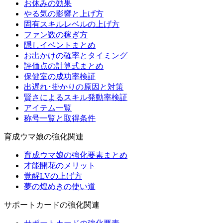
お休みの効果
やる気の影響と上げ方
固有スキルレベルの上げ方
ファン数の稼ぎ方
隠しイベントまとめ
お出かけの確率とタイミング
評価点の計算式まとめ
保健室の成功率検証
出遅れ･掛かりの原因と対策
賢さによるスキル発動率検証
アイテム一覧
称号一覧と取得条件
育成ウマ娘の強化関連
育成ウマ娘の強化要素まとめ
才能開花のメリット
覚醒LVの上げ方
夢の煌めきの使い道
サポートカードの強化関連