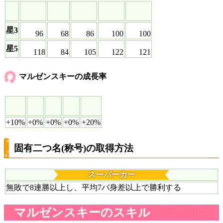
星3
96
68
86
100
100
星5
118
84
105
122
121
マルゼンスキーの成長率
+10%
+0%
+0%
+0%
+20%
固有二つ名(称号)の取得方法
スーパーカー
無敗で8連勝以上し、平均7バ身差以上で勝利する
マルゼンスキーのスキル