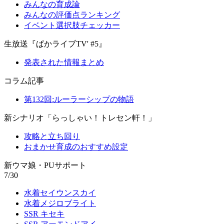
みんなの育成論
みんなの評価点ランキング
イベント選択肢チェッカー
生放送『ぱかライブTV' #5』
発表された情報まとめ
コラム記事
第132回:ルーラーシップの物語
新シナリオ「らっしゃい！トレセン軒！」
攻略と立ち回り
おまかせ育成のおすすめ設定
新ウマ娘・PUサポート
7/30
水着セイウンスカイ
水着メジロブライト
SSR キセキ