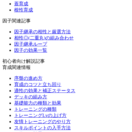
蓋育成
根性育成
因子関連記事
因子継承の相性と厳選方法
相性◎(二重丸)の組み合わせ
因子継承ループ
因子の効果一覧
初心者向け解説記事
育成関連情報
序盤の進め方
育成のコツと立ち回り
適性の効果と補正ステータス
デッキの組み方
基礎能力の種類と効果
トレーニングの種類
トレーニングLvの上げ方
友情トレーニングのやり方
スキルポイントの入手方法