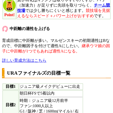
（加速力）が足りずに先頭を取りづらく、
チーム競
技場
では少し勝ちにくいと感じます。
競技場を見据
Point!
えるならスピード＋パワー上げがおすすめ
です。
中距離の適性を上げる
育成目標に中距離が多い。マルゼンスキーの初期適性はBな
ので、中距離因子を付けて適性Aにしたい。
継承ウマ娘の因
子に中距離が1つでもあれば適性Aになる。
詳しい育成方法はこちら
URAファイナルズの目標一覧
目標1
ジュニア級メイクデビューに出走
朝日杯FSで5着以内
時期：ジュニア級12月前半
目標2
ファン:1000人以上
G1 / 阪神 / 芝 / 1600m(マイル) / 右