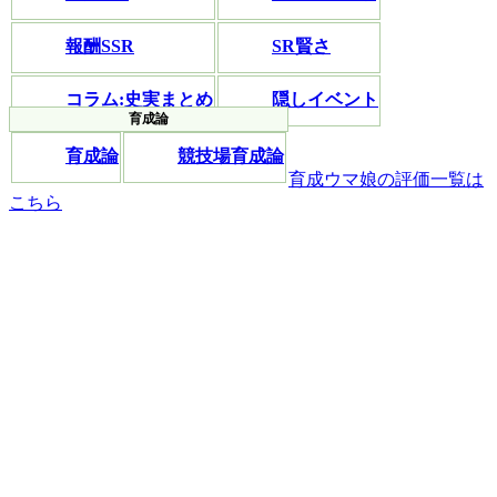
報酬SSR
SR賢さ
コラム:史実まとめ
隠しイベント
育成論
競技場育成論
育成ウマ娘の評価一覧は
こちら