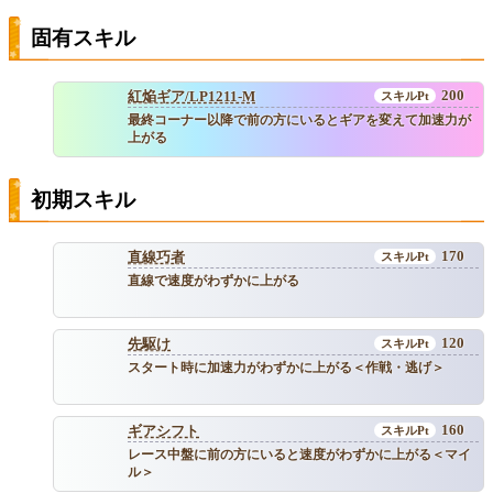
固有スキル
200
紅焔ギア/LP1211-M
最終コーナー以降で前の方にいるとギアを変えて加速力が
上がる
初期スキル
170
直線巧者
直線で速度がわずかに上がる
120
先駆け
スタート時に加速力がわずかに上がる＜作戦・逃げ＞
160
ギアシフト
レース中盤に前の方にいると速度がわずかに上がる＜マイ
ル＞