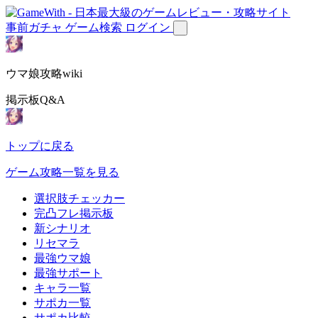
事前ガチャ
ゲーム検索
ログイン
ウマ娘攻略wiki
掲示板Q&A
トップに戻る
ゲーム攻略一覧を見る
選択肢チェッカー
完凸フレ掲示板
新シナリオ
リセマラ
最強ウマ娘
最強サポート
キャラ一覧
サポカ一覧
サポカ比較