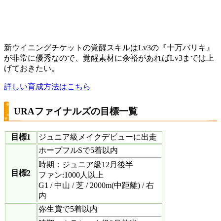
新ウイニングチケットの覚醒スキルはLv3の『十万バリキ』
が非常に優秀なので、覚醒素材に余裕があればLv3までは上
げておきたい。
詳しい育成方法はこちら
URAファイナルズの目標一覧
目標1
ジュニア級メイクデビューに出走
ホープフルSで5着以内
時期：ジュニア級12月後半
目標2
ファン:1000人以上
G1 / 中山 / 芝 / 2000m(中距離) / 右
内
弥生賞で5着以内