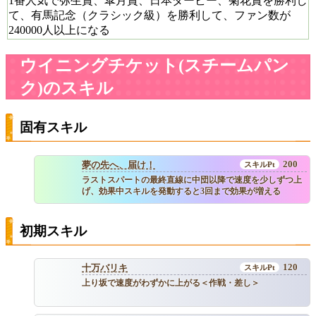
1番人気で弥生賞、皐月賞、日本ダービー、菊花賞を勝利し
て、有馬記念（クラシック級）を勝利して、ファン数が
240000人以上になる
ウイニングチケット(スチームパン
ク)のスキル
固有スキル
200
夢の先へ、届け！
ラストスパートの最終直線に中団以降で速度を少しずつ上
げ、効果中スキルを発動すると3回まで効果が増える
初期スキル
120
十万バリキ
上り坂で速度がわずかに上がる＜作戦・差し＞