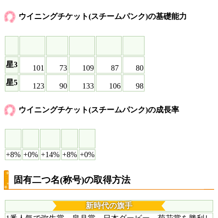
ウイニングチケット(スチームパンク)の基礎能力
星3
101
73
109
87
80
星5
123
90
133
106
98
ウイニングチケット(スチームパンク)の成長率
+8%
+0%
+14%
+8%
+0%
固有二つ名(称号)の取得方法
新時代の旗手