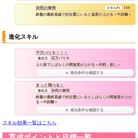
160
決死の覚悟
終盤の最終直線で好位置にいると速度が上がる＜中距離＞
進化スキル
千万バリキ！！！
百万バリキ
上り坂でしばらくの間速度が上がる＜作戦・差し＞
進化条件を確認する
きっと飛べる！
決死の覚悟
終盤の最終直線で好位置にいるとしばらくの間速度が上が
る＜中距離＞
進化条件を確認する
スキル効果一覧はこちら
育成ポイントと目標一覧