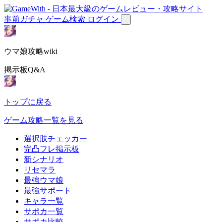
事前ガチャ
ゲーム検索
ログイン
ウマ娘攻略wiki
掲示板Q&A
トップに戻る
ゲーム攻略一覧を見る
選択肢チェッカー
完凸フレ掲示板
新シナリオ
リセマラ
最強ウマ娘
最強サポート
キャラ一覧
サポカ一覧
サポカ比較