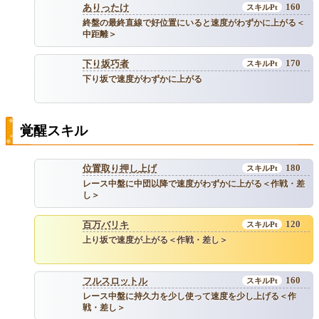
160
ありったけ
終盤の最終直線で好位置にいると速度がわずかに上がる＜
中距離＞
170
下り坂巧者
下り坂で速度がわずかに上がる
覚醒スキル
180
位置取り押し上げ
レース中盤に中団以降で速度がわずかに上がる＜作戦・差
し＞
120
百万バリキ
上り坂で速度が上がる＜作戦・差し＞
160
フルスロットル
レース中盤に持久力を少し使って速度を少し上げる＜作
戦・差し＞