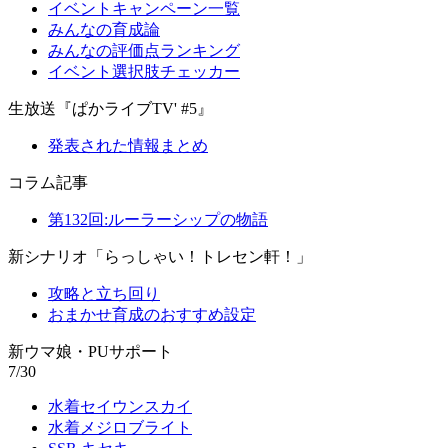
イベントキャンペーン一覧
みんなの育成論
みんなの評価点ランキング
イベント選択肢チェッカー
生放送『ぱかライブTV' #5』
発表された情報まとめ
コラム記事
第132回:ルーラーシップの物語
新シナリオ「らっしゃい！トレセン軒！」
攻略と立ち回り
おまかせ育成のおすすめ設定
新ウマ娘・PUサポート
7/30
水着セイウンスカイ
水着メジロブライト