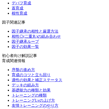
デバフ育成
蓋育成
根性育成
因子関連記事
因子継承の相性と厳選方法
相性◎(二重丸)の組み合わせ
因子継承ループ
因子の効果一覧
初心者向け解説記事
育成関連情報
序盤の進め方
育成のコツと立ち回り
適性の効果と補正ステータス
デッキの組み方
基礎能力の種類と効果
トレーニングの種類
トレーニングLvの上げ方
友情トレーニングのやり方