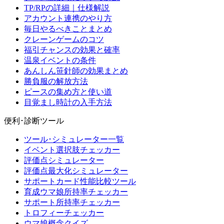
TP/RPの詳細｜仕様解説
アカウント連携のやり方
毎日やるべきことまとめ
クレーンゲームのコツ
福引チャンスの効果と確率
温泉イベントの条件
あんしん笹針師の効果まとめ
勝負服の解放方法
ピースの集め方と使い道
目覚まし時計の入手方法
便利･診断ツール
ツール･シミュレーター一覧
イベント選択肢チェッカー
評価点シミュレーター
評価点最大化シミュレーター
サポートカード性能比較ツール
育成ウマ娘所持率チェッカー
サポート所持率チェッカー
トロフィーチェッカー
ウマ娘概念クイズ