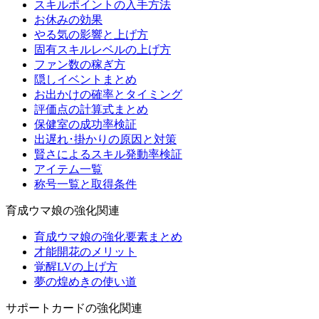
スキルポイントの入手方法
お休みの効果
やる気の影響と上げ方
固有スキルレベルの上げ方
ファン数の稼ぎ方
隠しイベントまとめ
お出かけの確率とタイミング
評価点の計算式まとめ
保健室の成功率検証
出遅れ･掛かりの原因と対策
賢さによるスキル発動率検証
アイテム一覧
称号一覧と取得条件
育成ウマ娘の強化関連
育成ウマ娘の強化要素まとめ
才能開花のメリット
覚醒LVの上げ方
夢の煌めきの使い道
サポートカードの強化関連