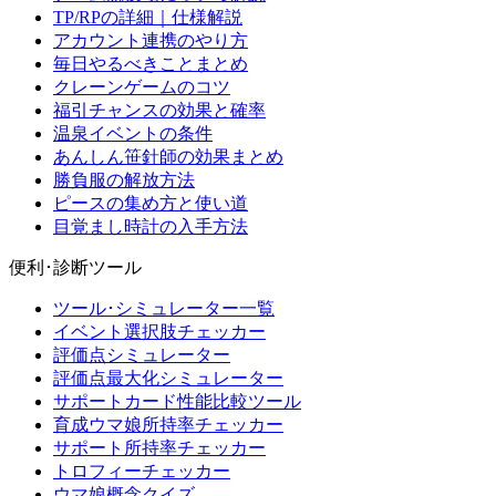
TP/RPの詳細｜仕様解説
アカウント連携のやり方
毎日やるべきことまとめ
クレーンゲームのコツ
福引チャンスの効果と確率
温泉イベントの条件
あんしん笹針師の効果まとめ
勝負服の解放方法
ピースの集め方と使い道
目覚まし時計の入手方法
便利･診断ツール
ツール･シミュレーター一覧
イベント選択肢チェッカー
評価点シミュレーター
評価点最大化シミュレーター
サポートカード性能比較ツール
育成ウマ娘所持率チェッカー
サポート所持率チェッカー
トロフィーチェッカー
ウマ娘概念クイズ