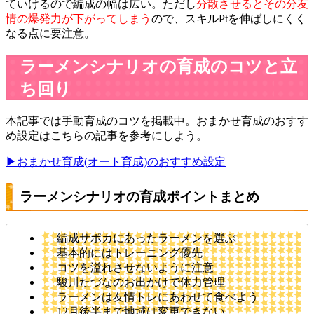
ていけるので編成の幅は広い。ただし
分散させるとその分友
情の爆発力が下がってしまう
ので、スキルPtを伸ばしにくく
なる点に要注意。
ラーメンシナリオの育成のコツと立
ち回り
本記事では手動育成のコツを掲載中。おまかせ育成のおすす
め設定はこちらの記事を参考にしよう。
▶おまかせ育成(オート育成)のおすすめ設定
ラーメンシナリオの育成ポイントまとめ
編成サポカにあったラーメンを選ぶ
基本的にはトレーニング優先
コツを溢れさせないように注意
駿川たづなのお出かけで体力管理
ラーメンは友情トレにあわせて食べよう
12月後半まで地域は変更できない