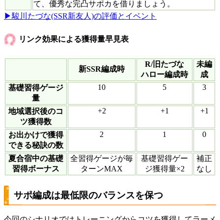
て、優秀な完凸サポカを借りましょう。
▶駿川たづな(SSR新友人)の評価とイベント
リンク効果による獲得量早見表
R/旧たづな
未編
新SSR編成時
ハロー編成時
成
10
5
3
基礎習得ゲージ
量
+2
+1
+1
地域選択後のコ
ツ獲得数
2
1
0
お出かけで獲得
できる秘訣の数
夏合宿中の基礎
全習得ゲージが毎
基礎習得ゲー
補正
習得ボーナス
ターンMAX
ジ獲得量×2
なし
サポ編成は最低限のバランスを保つ
今回のシナリオではトレーニングからコツを獲得してラーメ