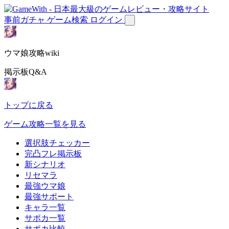
事前ガチャ
ゲーム検索
ログイン
ウマ娘攻略wiki
掲示板Q&A
トップに戻る
ゲーム攻略一覧を見る
選択肢チェッカー
完凸フレ掲示板
新シナリオ
リセマラ
最強ウマ娘
最強サポート
キャラ一覧
サポカ一覧
サポカ比較