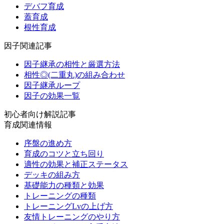
デバフ育成
蓋育成
根性育成
因子関連記事
因子継承の相性と厳選方法
相性◎(二重丸)の組み合わせ
因子継承ループ
因子の効果一覧
初心者向け解説記事
育成関連情報
序盤の進め方
育成のコツと立ち回り
適性の効果と補正ステータス
デッキの組み方
基礎能力の種類と効果
トレーニングの種類
トレーニングLvの上げ方
友情トレーニングのやり方