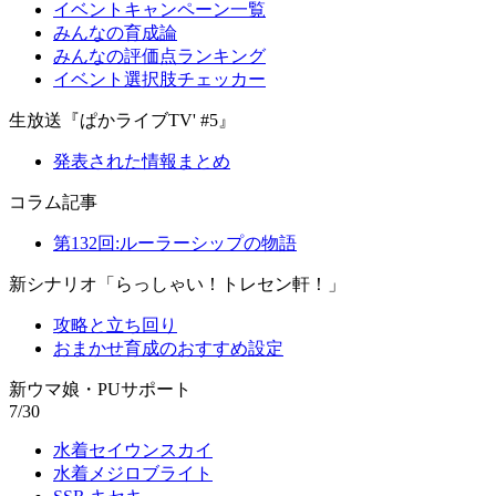
イベントキャンペーン一覧
みんなの育成論
みんなの評価点ランキング
イベント選択肢チェッカー
生放送『ぱかライブTV' #5』
発表された情報まとめ
コラム記事
第132回:ルーラーシップの物語
新シナリオ「らっしゃい！トレセン軒！」
攻略と立ち回り
おまかせ育成のおすすめ設定
新ウマ娘・PUサポート
7/30
水着セイウンスカイ
水着メジロブライト