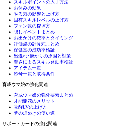
スキルポイントの入手方法
お休みの効果
やる気の影響と上げ方
固有スキルレベルの上げ方
ファン数の稼ぎ方
隠しイベントまとめ
お出かけの確率とタイミング
評価点の計算式まとめ
保健室の成功率検証
出遅れ･掛かりの原因と対策
賢さによるスキル発動率検証
アイテム一覧
称号一覧と取得条件
育成ウマ娘の強化関連
育成ウマ娘の強化要素まとめ
才能開花のメリット
覚醒LVの上げ方
夢の煌めきの使い道
サポートカードの強化関連