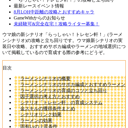
最新レースイベント情報
8月LOH中距離の攻略とおすすめキャラ
GameWithからのお知らせ
未経験可&完全在宅！攻略ライター募集！
ウマ娘の新シナリオ「らっしゃい！トレセン軒！」(ラーメ
ンシナリオ)の攻略と立ち回りです。ウマ娘新シナリオの実
装日や攻略、おすすめサポカ編成やラーメンの地域選択につ
いて掲載しているので育成する際の参考にどうぞ。
目次
ラーメンシナリオの概要
ラーメンシナリオのサポカ編成とおすすめラーメン
ラーメンシナリオの育成のコツと立ち回り
因子選択の考え方とおすすめ
シナリオ「トレセン軒」の育成システム
金スキルの獲得条件まとめ
シナリオリンク効果
ラーメンの効果
固有Lvの上昇条件