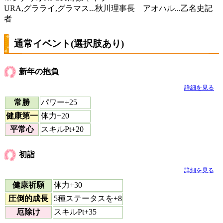
URA,グラライ,グラマス...秋川理事長 アオハル...乙名史記
者
通常イベント(選択肢あり)
新年の抱負
詳細を見る
常勝
パワー+25
健康第一
体力+20
平常心
スキルPt+20
初詣
詳細を見る
健康祈願
体力+30
圧倒的成長
5種ステータスを+8
厄除け
スキルPt+35