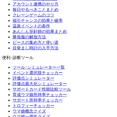
アカウント連携のやり方
毎日やるべきことまとめ
クレーンゲームのコツ
福引チャンスの効果と確率
温泉イベントの条件
あんしん笹針師の効果まとめ
勝負服の解放方法
ピースの集め方と使い道
目覚まし時計の入手方法
便利･診断ツール
ツール･シミュレーター一覧
イベント選択肢チェッカー
評価点シミュレーター
評価点最大化シミュレーター
サポートカード性能比較ツール
育成ウマ娘所持率チェッカー
サポート所持率チェッカー
トロフィーチェッカー
ウマ娘概念クイズ
ウマ娘一周年クイズ