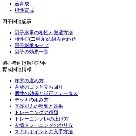
蓋育成
根性育成
因子関連記事
因子継承の相性と厳選方法
相性◎(二重丸)の組み合わせ
因子継承ループ
因子の効果一覧
初心者向け解説記事
育成関連情報
序盤の進め方
育成のコツと立ち回り
適性の効果と補正ステータス
デッキの組み方
基礎能力の種類と効果
トレーニングの種類
トレーニングLvの上げ方
友情トレーニングのやり方
スキルポイントの入手方法