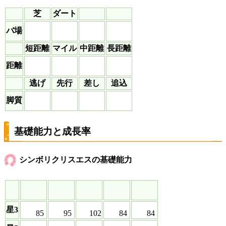
芝
ダート
バ場
短距離
マイル
中距離
長距離
距離
逃げ
先行
差し
追込
脚質
基礎能力と成長率
シンボリクリスエスの基礎能力
星3
85
95
102
84
84