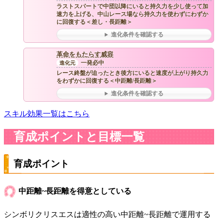
ラストスパートで中団以降にいると持久力を少し使って加
速力を上げる、中山レース場なら持久力を使わずにわずか
に回復する＜差し・長距離＞
進化条件を確認する
革命をもたらす威容
一発必中
レース終盤が迫ったとき後方にいると速度が上がり持久力
をわずかに回復する＜中距離/長距離＞
進化条件を確認する
スキル効果一覧はこちら
育成ポイントと目標一覧
育成ポイント
中距離~長距離を得意としている
シンボリクリスエスは適性の高い中距離~長距離で運用する