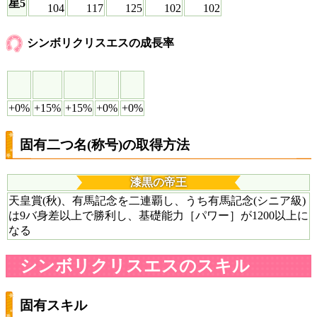
星5
104
117
125
102
102
シンボリクリスエスの成長率
+0%
+15%
+15%
+0%
+0%
固有二つ名(称号)の取得方法
漆黒の帝王
天皇賞(秋)、有馬記念を二連覇し、うち有馬記念(シニア級)
は9バ身差以上で勝利し、基礎能力［パワー］が1200以上に
なる
シンボリクリスエスのスキル
固有スキル