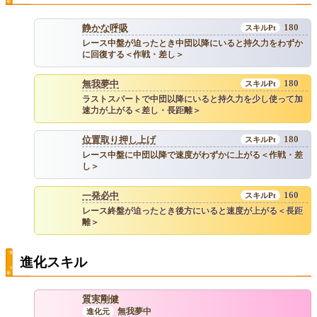
180
静かな呼吸
レース中盤が迫ったとき中団以降にいると持久力をわずか
に回復する＜作戦・差し＞
180
無我夢中
ラストスパートで中団以降にいると持久力を少し使って加
速力が上がる＜差し・長距離＞
180
位置取り押し上げ
レース中盤に中団以降で速度がわずかに上がる＜作戦・差
し＞
160
一発必中
レース終盤が迫ったとき後方にいると速度が上がる＜長距
離＞
進化スキル
質実剛健
無我夢中