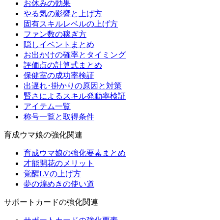
お休みの効果
やる気の影響と上げ方
固有スキルレベルの上げ方
ファン数の稼ぎ方
隠しイベントまとめ
お出かけの確率とタイミング
評価点の計算式まとめ
保健室の成功率検証
出遅れ･掛かりの原因と対策
賢さによるスキル発動率検証
アイテム一覧
称号一覧と取得条件
育成ウマ娘の強化関連
育成ウマ娘の強化要素まとめ
才能開花のメリット
覚醒LVの上げ方
夢の煌めきの使い道
サポートカードの強化関連