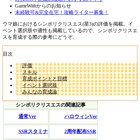
GameWithからのお知らせ
未経験可&完全在宅！攻略ライター募集！
ウマ娘におけるシンボリクリスエス(星3)の評価を掲載。イ
ベント選択肢や適性も掲載しているので、シンボリクリスエ
スを育成する際の参考にどうぞ。
目次
評価
スキル
育成ポイントと目標
イベント選択肢
みんなの育成論
シンボリクリスエスの関連記事
通常Ver
ハロウィンVer
SSRスタミナ
2周年配布SSR