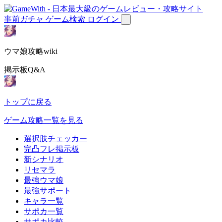
事前ガチャ
ゲーム検索
ログイン
ウマ娘攻略wiki
掲示板Q&A
トップに戻る
ゲーム攻略一覧を見る
選択肢チェッカー
完凸フレ掲示板
新シナリオ
リセマラ
最強ウマ娘
最強サポート
キャラ一覧
サポカ一覧
サポカ比較