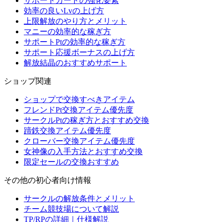
サポートカードの強化要素
効率の良いLvの上げ方
上限解放のやり方とメリット
マニーの効率的な稼ぎ方
サポートPtの効率的な稼ぎ方
サポート応援ボーナスの上げ方
解放結晶のおすすめサポート
ショップ関連
ショップで交換すべきアイテム
フレンドPt交換アイテム優先度
サークルPtの稼ぎ方とおすすめ交換
蹄鉄交換アイテム優先度
クローバー交換アイテム優先度
女神像の入手方法とおすすめ交換
限定セールの交換おすすめ
その他の初心者向け情報
サークルの解放条件とメリット
チーム競技場について解説
TP/RPの詳細｜仕様解説