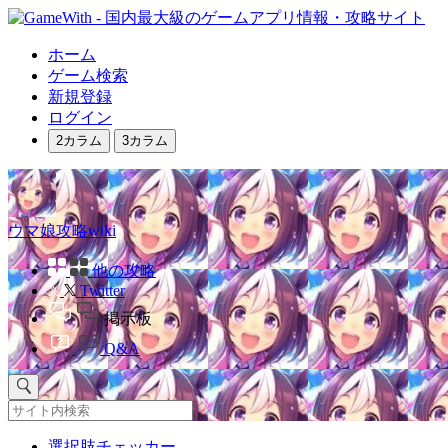
ホーム
ゲーム検索
新規登録
ログイン
2カラム
3カラム
ウマ娘攻略wiki
他の攻略
Twitter
掲示板
Q&A
選択肢チェッカー