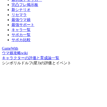
完凸フレ掲示板
新シナリオ
リセマラ
最強ウマ娘
最強サポート
キャラ一覧
サポカ一覧
サポカ比較
GameWith
ウマ娘攻略wiki
キャラクターの評価と育成論一覧
シンボリルドルフ(星3)の評価とイベント