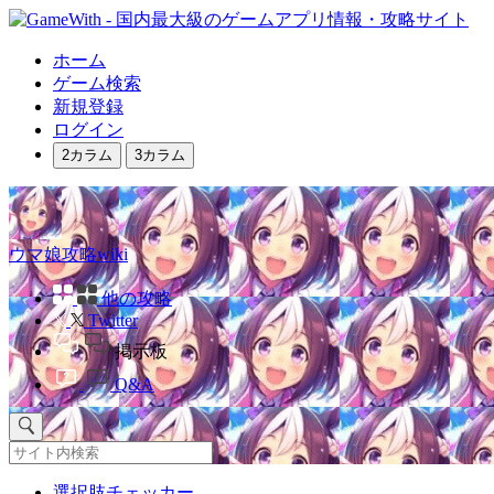
ホーム
ゲーム検索
新規登録
ログイン
2カラム
3カラム
ウマ娘攻略wiki
他の攻略
Twitter
掲示板
Q&A
選択肢チェッカー