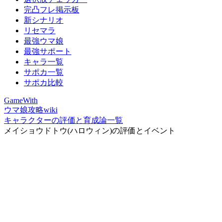
完凸フレ掲示板
新シナリオ
リセマラ
最強ウマ娘
最強サポート
キャラ一覧
サポカ一覧
サポカ比較
GameWith
ウマ娘攻略wiki
キャラクターの評価と育成論一覧
メイショウドトウ(ハロウィン)の評価とイベント