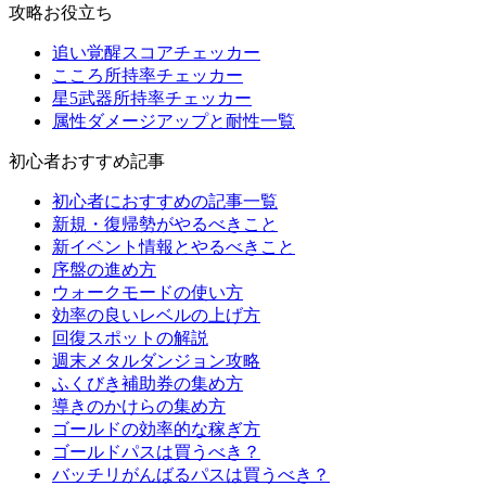
攻略お役立ち
追い覚醒スコアチェッカー
こころ所持率チェッカー
星5武器所持率チェッカー
属性ダメージアップと耐性一覧
初心者おすすめ記事
初心者におすすめの記事一覧
新規・復帰勢がやるべきこと
新イベント情報とやるべきこと
序盤の進め方
ウォークモードの使い方
効率の良いレベルの上げ方
回復スポットの解説
週末メタルダンジョン攻略
ふくびき補助券の集め方
導きのかけらの集め方
ゴールドの効率的な稼ぎ方
ゴールドパスは買うべき？
バッチリがんばるパスは買うべき？