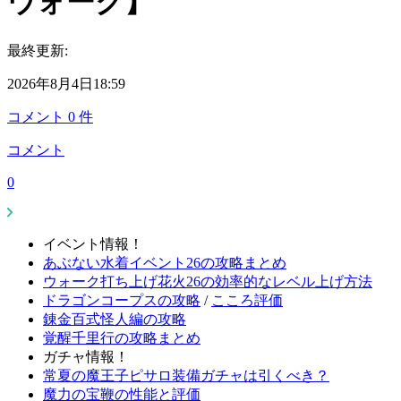
ウォーク】
最終更新:
2026年8月4日18:59
コメント
0
件
コメント
0
イベント情報！
あぶない水着イベント26の攻略まとめ
ウォーク打ち上げ花火26の効率的なレベル上げ方法
ドラゴンコープスの攻略
/
こころ評価
錬金百式怪人編の攻略
覚醒千里行の攻略まとめ
ガチャ情報！
常夏の魔王子ピサロ装備ガチャは引くべき？
魔力の宝鞭の性能と評価