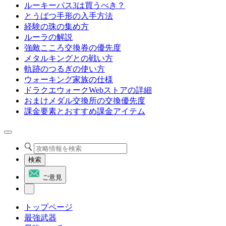
ルーキーパス3は買うべき？
とうばつ手形の入手方法
経験の珠の集め方
ルーラの解説
強敵こころ交換券の優先度
メタルキングとの戦い方
軌跡のつるぎの使い方
ウォーキング家族の仕様
ドラクエウォークWebストアの詳細
おまけメダル交換所の交換優先度
課金要素とおすすめ課金アイテム
検索
ご意見
トップページ
最強武器