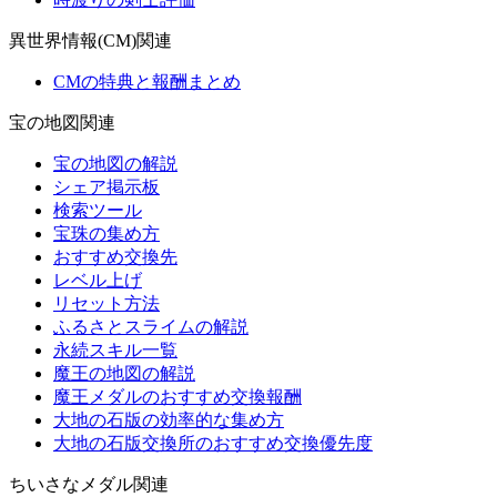
異世界情報(CM)関連
CMの特典と報酬まとめ
宝の地図関連
宝の地図の解説
シェア掲示板
検索ツール
宝珠の集め方
おすすめ交換先
レベル上げ
リセット方法
ふるさとスライムの解説
永続スキル一覧
魔王の地図の解説
魔王メダルのおすすめ交換報酬
大地の石版の効率的な集め方
大地の石版交換所のおすすめ交換優先度
ちいさなメダル関連