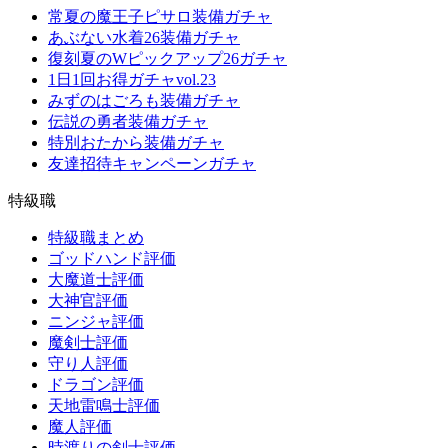
常夏の魔王子ピサロ装備ガチャ
あぶない水着26装備ガチャ
復刻夏のWピックアップ26ガチャ
1日1回お得ガチャvol.23
みずのはごろも装備ガチャ
伝説の勇者装備ガチャ
特別おたから装備ガチャ
友達招待キャンペーンガチャ
特級職
特級職まとめ
ゴッドハンド評価
大魔道士評価
大神官評価
ニンジャ評価
魔剣士評価
守り人評価
ドラゴン評価
天地雷鳴士評価
魔人評価
時渡りの剣士評価