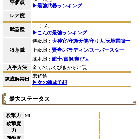
評価点
▶最強武器ランキング
レア度
こん
武器種
▶こんの最強ランキング
特級職：
大神官
/
守護天使
/
守り人
/
天地雷鳴士
得意職
上級職：
賢者
/
パラディン
/
スーパースター
基本職：
戦士
/
僧侶
/
遊び人
入手方法
全てのふくびきから出現
未解禁
錬成解禁日
▶次の錬成予想
最大ステータス
攻撃力
98
攻撃魔
-
力
回復魔