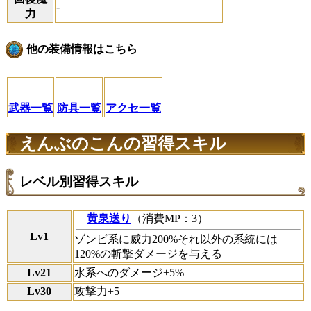
-
力
他の装備情報はこちら
武器一覧
防具一覧
アクセ一覧
えんぶのこんの習得スキル
レベル別習得スキル
黄泉送り
（消費MP：3）
Lv1
ゾンビ系に威力200%それ以外の系統には
120%の斬撃ダメージを与える
Lv21
水系へのダメージ+5%
Lv30
攻撃力+5