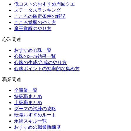
低コストのおすすめ周回クエ
ステータスランキング
こころの確定条件の解説
こころ覚醒のやり方
魔王覚醒のやり方
心珠関連
おすすめ心珠一覧
心珠のS+/S効果一覧
心珠の生成/合成のやり方
心珠ポイントの効率的な集め方
職業関連
全職業一覧
特級職まとめ
上級職まとめ
ダーマの試練の攻略
転職おすすめルート
永続スキル一覧
おすすめの職業熟練度