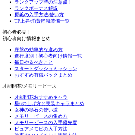
ランクアップ時の注意点！
ランクボーナス解説
原鉱の入手方法/使い方
TP上昇/消費軽減装備一覧
初心者必見！
初心者向け情報まとめ
序盤の効率的な進め方
進行度別！初心者向け情報一覧
毎日やるべきこと
スタートダッシュミッション
おすすめ有償パックまとめ
才能開花/メモリーピース
才能開花おすすめキャラ
星6の上げ方と実装キャラまとめ
女神の秘石の使い道
メモリーピースの集め方
メモリーピースの入手優先度
ピュアメモピの入手方法