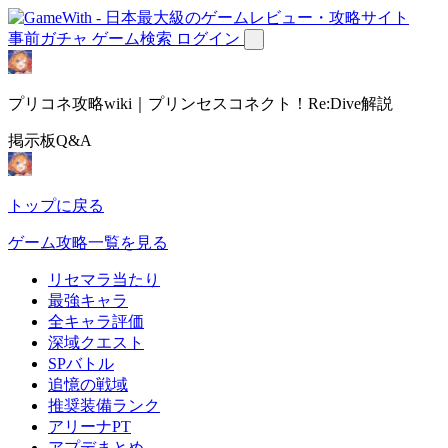
事前ガチャ
ゲーム検索
ログイン
プリコネ攻略wiki｜プリンセスコネクト！Re:Dive解説
掲示板Q&A
トップに戻る
ゲーム攻略一覧を見る
リセマラ当たり
最強キャラ
全キャラ評価
深域クエスト
SPバトル
追憶の戦域
推奨装備ランク
アリーナPT
アプデまとめ