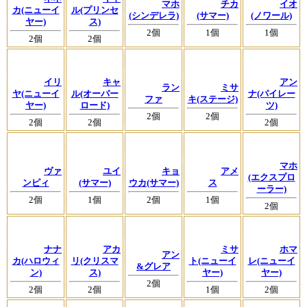
マホ
チカ
イオ
カ(ニューイ
ル(プリンセ
(シンデレラ)
(サマー)
(ノワール)
ヤー)
ス)
2個
1個
1個
2個
2個
イリ
キャ
アン
ラン
ミサ
ヤ(ニューイ
ル(オーバー
ナ(パイレー
ファ
キ(ステージ)
ヤー)
ロード)
ツ)
2個
2個
2個
2個
2個
マホ
ヴァ
ユイ
キョ
アメ
(エクスプロ
ンピィ
(サマー)
ウカ(サマー)
ス
ーラー)
2個
1個
2個
1個
2個
ナナ
アカ
ミサ
ホマ
アン
カ(ハロウィ
リ(クリスマ
ト(ニューイ
レ(ニューイ
&グレア
ン)
ス)
ヤー)
ヤー)
2個
2個
2個
1個
2個