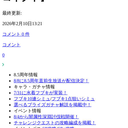
最終更新:
2026年2月10日13:21
コメント
0
件
コメント
0
8.5周年情報
8/8に8.5周年直前生放送が配信決定！
キャラ・ガチャ情報
7/31に水着フブキが実装！
フブキ10連シミュ
/
フブキ1点狙いシミュ
選べるプライズガチャ解説を掲載中！
イベント情報
8/4から闇属性深淵討伐戦開催！
チャレンジクエストの攻略編成を掲載！