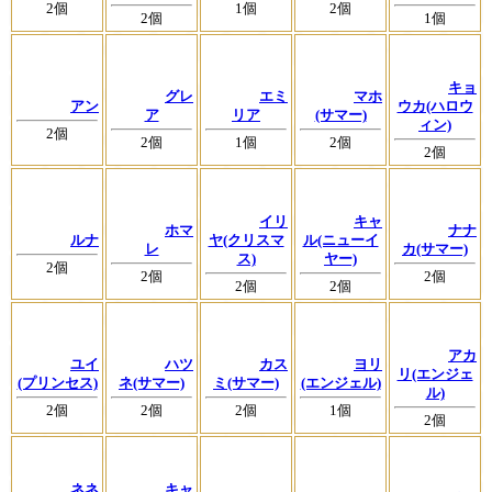
2個
1個
2個
2個
1個
キョ
グレ
エミ
マホ
アン
ウカ(ハロウ
ア
リア
(サマー)
ィン)
2個
2個
1個
2個
2個
イリ
キャ
ホマ
ナナ
ルナ
ヤ(クリスマ
ル(ニューイ
レ
カ(サマー)
ス)
ヤー)
2個
2個
2個
2個
2個
アカ
ユイ
ハツ
カス
ヨリ
リ(エンジェ
(プリンセス)
ネ(サマー)
ミ(サマー)
(エンジェル)
ル)
2個
2個
2個
1個
2個
ネネ
キャ