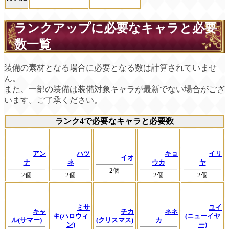
ランクアップに必要なキャラと必要
数一覧
装備の素材となる場合に必要となる数は計算されていませ
ん。
また、一部の装備は装備対象キャラが最新でない場合がござ
います。ご了承ください。
ランク4で必要なキャラと必要数
アン
ハツ
キョ
イリ
イオ
ナ
ネ
ウカ
ヤ
2個
2個
2個
2個
2個
ミサ
ユイ
キャ
チカ
ネネ
キ(ハロウィ
(ニューイヤ
ル(サマー)
(クリスマス)
カ
ン)
ー)