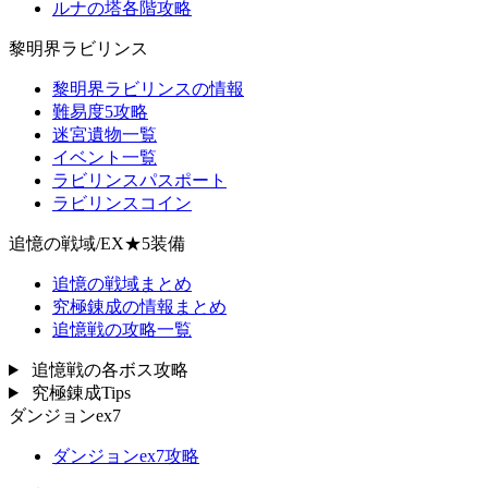
ルナの塔各階攻略
黎明界ラビリンス
黎明界ラビリンスの情報
難易度5攻略
迷宮遺物一覧
イベント一覧
ラビリンスパスポート
ラビリンスコイン
追憶の戦域/EX★5装備
追憶の戦域まとめ
究極錬成の情報まとめ
追憶戦の攻略一覧
追憶戦の各ボス攻略
究極錬成Tips
ダンジョンex7
ダンジョンex7攻略