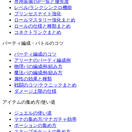
専用装備1SP一覧と優先度
レベル/ランクシンクロ機能
プリンセスナイト強化
ロールマスタリー強化まとめ
ロールの仕様と種類まとめ
コネクトランクまとめ
パーティ編成・バトルのコツ
パーティ編成のコツ
アリーナのパーティ編成例
物理パの編成例/組み方
魔法パの編成例/組み方
属性の効果と種類
戦闘のコツ/テクニックまとめ
ダメージ上限の仕様
アイテムの集め方/使い道
ジュエルの使い道
マナの集め方/マナガチャ効率
ポーションの集め方
スキップチケットの集め方