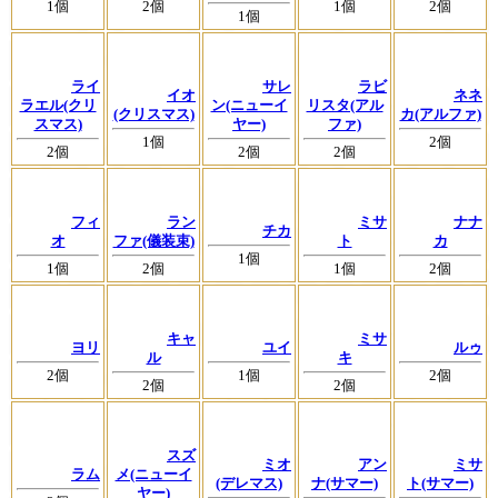
1個
2個
1個
2個
1個
ライ
サレ
ラビ
イオ
ネネ
ラエル(クリ
ン(ニューイ
リスタ(アル
(クリスマス)
カ(アルファ)
スマス)
ヤー)
ファ)
1個
2個
2個
2個
2個
フィ
ラン
ミサ
ナナ
チカ
オ
ファ(儀装束)
ト
カ
1個
1個
2個
1個
2個
キャ
ミサ
ヨリ
ユイ
ルゥ
ル
キ
2個
1個
2個
2個
2個
スズ
ミオ
アン
ミサ
ラム
メ(ニューイ
(デレマス)
ナ(サマー)
ト(サマー)
ヤー)