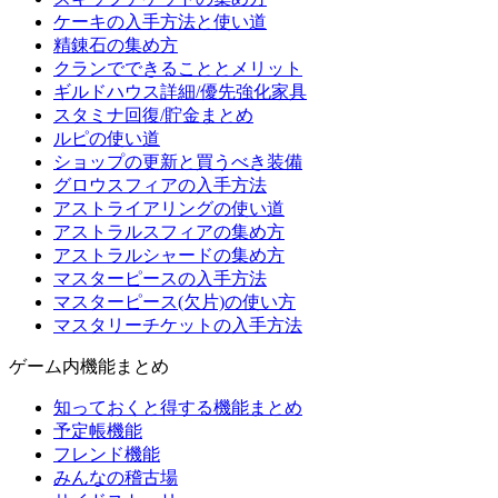
ケーキの入手方法と使い道
精錬石の集め方
クランでできることとメリット
ギルドハウス詳細/優先強化家具
スタミナ回復/貯金まとめ
ルピの使い道
ショップの更新と買うべき装備
グロウスフィアの入手方法
アストライアリングの使い道
アストラルスフィアの集め方
アストラルシャードの集め方
マスターピースの入手方法
マスターピース(欠片)の使い方
マスタリーチケットの入手方法
ゲーム内機能まとめ
知っておくと得する機能まとめ
予定帳機能
フレンド機能
みんなの稽古場