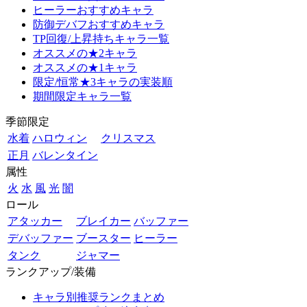
ヒーラーおすすめキャラ
防御デバフおすすめキャラ
TP回復/上昇持ちキャラ一覧
オススメの★2キャラ
オススメの★1キャラ
限定/恒常★3キャラの実装順
期間限定キャラ一覧
季節限定
水着
ハロウィン
クリスマス
正月
バレンタイン
属性
火
水
風
光
闇
ロール
アタッカー
ブレイカー
バッファー
デバッファー
ブースター
ヒーラー
タンク
ジャマー
ランクアップ/装備
キャラ別推奨ランクまとめ