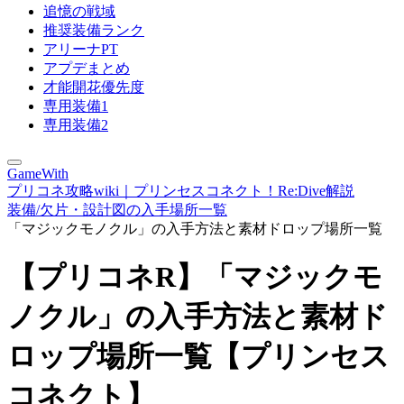
追憶の戦域
推奨装備ランク
アリーナPT
アプデまとめ
才能開花優先度
専用装備1
専用装備2
GameWith
プリコネ攻略wiki｜プリンセスコネクト！Re:Dive解説
装備/欠片・設計図の入手場所一覧
「マジックモノクル」の入手方法と素材ドロップ場所一覧
【プリコネR】「マジックモ
ノクル」の入手方法と素材ド
ロップ場所一覧【プリンセス
コネクト】