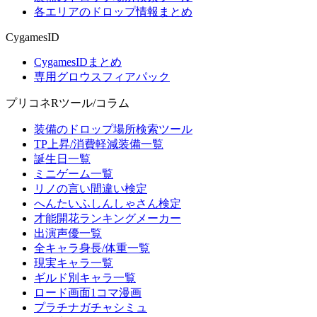
各エリアのドロップ情報まとめ
CygamesID
CygamesIDまとめ
専用グロウスフィアパック
プリコネRツール/コラム
装備のドロップ場所検索ツール
TP上昇/消費軽減装備一覧
誕生日一覧
ミニゲーム一覧
リノの言い間違い検定
へんたいふしんしゃさん検定
才能開花ランキングメーカー
出演声優一覧
全キャラ身長/体重一覧
現実キャラ一覧
ギルド別キャラ一覧
ロード画面1コマ漫画
プラチナガチャシミュ