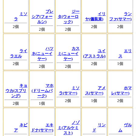
プレ
ジー
ミソ
イリ
ラン
シア(フォー
タ(ウォーロ
ラ
ヤ(儀装束)
ファ(サマー)
ルン)
ック)
2個
2個
2個
2個
2個
ハツ
カス
ライ
ユイ
エリ
ネ(ニューイ
ミ(ニューイ
ラエル
(アストラル)
ス
ヤー)
ヤー)
2個
2個
1個
2個
2個
キョ
マホ
ミソ
アメ
ホマ
ウカ(スプリ
(ドリームパ
ラ(サマー)
ス(サマー)
レ(サマー)
ング)
ーク)
2個
1個
2個
2個
1個
ノゾ
ネビ
エキ
リン
ヴル
ミ(アルケミ
ア
ドナ(サマー)
ド
ム
スト)