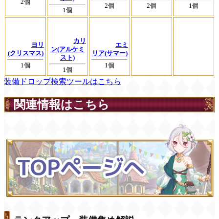
2個
2個
2個
1個
1個
カリ
ヨリ
エミ
ン(アルケミ
(クリスマス)
リア(サマー)
スト)
1個
1個
1個
装備ドロップ検索ツールはこちら
関連情報はこちら