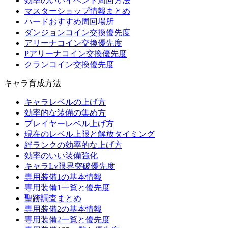
効率のいいイベント周回方法
マスターショップ情報まとめ
ハードおすすめ周回場所
ダンジョンコイン交換優先度
アリーナコイン交換優先度
Pアリーナコイン交換優先度
クランコイン交換優先度
キャラ育成方法
キャラレベルの上げ方
効率的な装備の集め方
プレイヤーレベル上げ方
現在のレベル上限と解放タイミング
絆ランクの効率的な上げ方
効率のいい装備強化
キャラLv限界突破優先度
専用装備1の基本情報
専用装備1一覧と優先度
聖跡調査まとめ
専用装備2の基本情報
専用装備2一覧と優先度