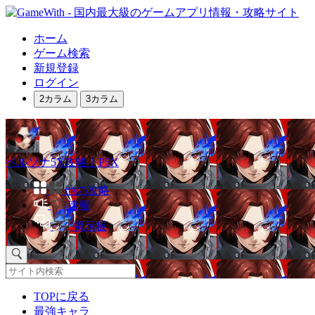
ホーム
ゲーム検索
新規登録
ログイン
2カラム
3カラム
ペルソナ5X攻略｜P5X
他の攻略
速報
掲示板
TOPに戻る
最強キャラ