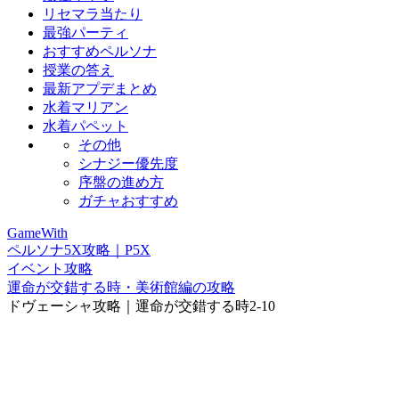
リセマラ当たり
最強パーティ
おすすめペルソナ
授業の答え
最新アプデまとめ
水着マリアン
水着パペット
その他
シナジー優先度
序盤の進め方
ガチャおすすめ
GameWith
ペルソナ5X攻略｜P5X
イベント攻略
運命が交錯する時・美術館編の攻略
ドヴェーシャ攻略｜運命が交錯する時2-10