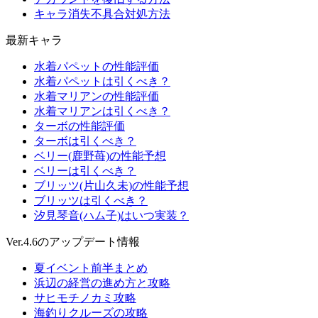
キャラ消失不具合対処方法
最新キャラ
水着パペットの性能評価
水着パペットは引くべき？
水着マリアンの性能評価
水着マリアンは引くべき？
ターボの性能評価
ターボは引くべき？
ベリー(鹿野苺)の性能予想
ベリーは引くべき？
ブリッツ(片山久未)の性能予想
ブリッツは引くべき？
汐見琴音(ハム子)はいつ実装？
Ver.4.6のアップデート情報
夏イベント前半まとめ
浜辺の経営の進め方と攻略
サヒモチノカミ攻略
海釣りクルーズの攻略