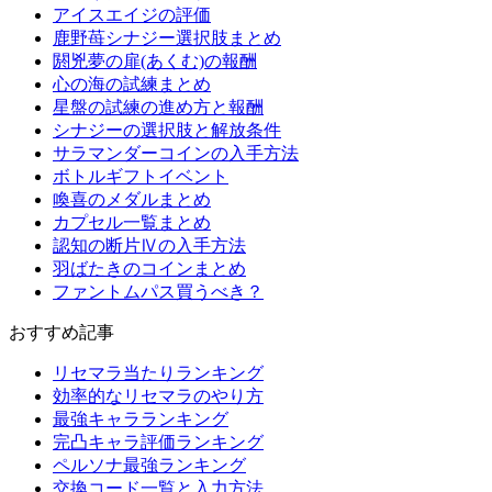
アイスエイジの評価
鹿野苺シナジー選択肢まとめ
閼兇夢の扉(あくむ)の報酬
心の海の試練まとめ
星盤の試練の進め方と報酬
シナジーの選択肢と解放条件
サラマンダーコインの入手方法
ボトルギフトイベント
喚喜のメダルまとめ
カプセル一覧まとめ
認知の断片Ⅳの入手方法
羽ばたきのコインまとめ
ファントムパス買うべき？
おすすめ記事
リセマラ当たりランキング
効率的なリセマラのやり方
最強キャラランキング
完凸キャラ評価ランキング
ペルソナ最強ランキング
交換コード一覧と入力方法