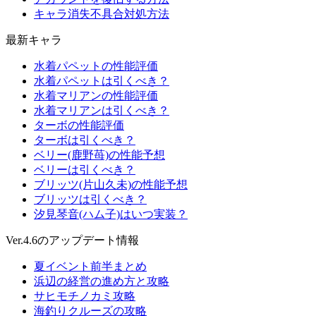
キャラ消失不具合対処方法
最新キャラ
水着パペットの性能評価
水着パペットは引くべき？
水着マリアンの性能評価
水着マリアンは引くべき？
ターボの性能評価
ターボは引くべき？
ベリー(鹿野苺)の性能予想
ベリーは引くべき？
ブリッツ(片山久未)の性能予想
ブリッツは引くべき？
汐見琴音(ハム子)はいつ実装？
Ver.4.6のアップデート情報
夏イベント前半まとめ
浜辺の経営の進め方と攻略
サヒモチノカミ攻略
海釣りクルーズの攻略