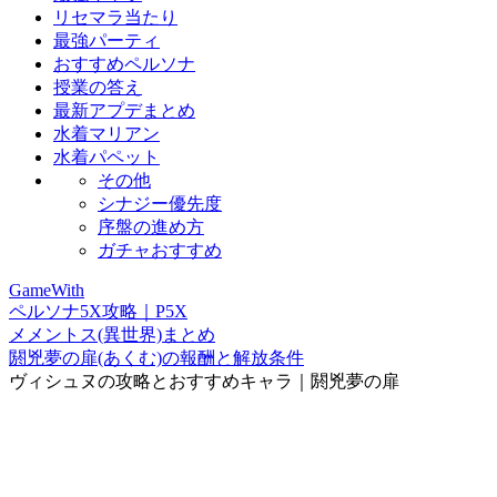
リセマラ当たり
最強パーティ
おすすめペルソナ
授業の答え
最新アプデまとめ
水着マリアン
水着パペット
その他
シナジー優先度
序盤の進め方
ガチャおすすめ
GameWith
ペルソナ5X攻略｜P5X
メメントス(異世界)まとめ
閼兇夢の扉(あくむ)の報酬と解放条件
ヴィシュヌの攻略とおすすめキャラ｜閼兇夢の扉