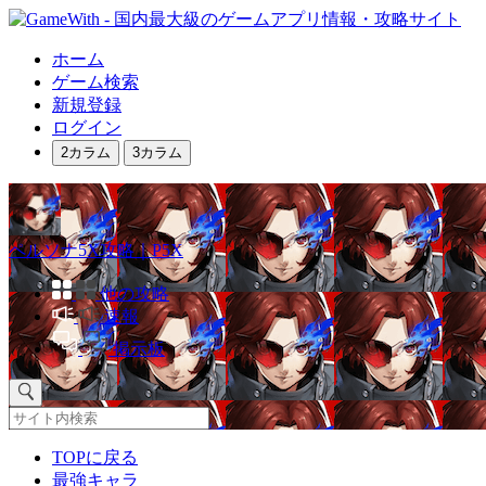
ホーム
ゲーム検索
新規登録
ログイン
2カラム
3カラム
ペルソナ5X攻略｜P5X
他の攻略
速報
掲示板
TOPに戻る
最強キャラ