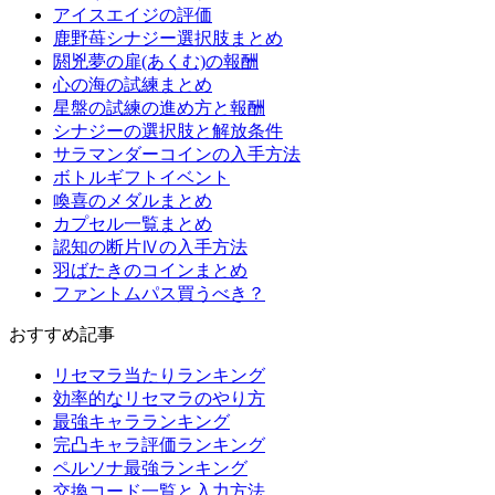
アイスエイジの評価
鹿野苺シナジー選択肢まとめ
閼兇夢の扉(あくむ)の報酬
心の海の試練まとめ
星盤の試練の進め方と報酬
シナジーの選択肢と解放条件
サラマンダーコインの入手方法
ボトルギフトイベント
喚喜のメダルまとめ
カプセル一覧まとめ
認知の断片Ⅳの入手方法
羽ばたきのコインまとめ
ファントムパス買うべき？
おすすめ記事
リセマラ当たりランキング
効率的なリセマラのやり方
最強キャラランキング
完凸キャラ評価ランキング
ペルソナ最強ランキング
交換コード一覧と入力方法