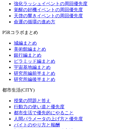
強化ラッシュイベントの周回優先度
覚醒の好機イベントの周回優先度
天啓の響きイベントの周回優先度
命運の循環の進め方
P5Rコラボまとめ
城編まとめ
美術館編まとめ
銀行編まとめ
ピラミッド編まとめ
宇宙基地編まとめ
研究所編前半まとめ
研究所編後半まとめ
都市生活(CITY)
授業の問題と答え
行動力の使い道と優先度
都市生活で優先的にやること
人間パラメータの上げ方と優先度
バイトのやり方と報酬