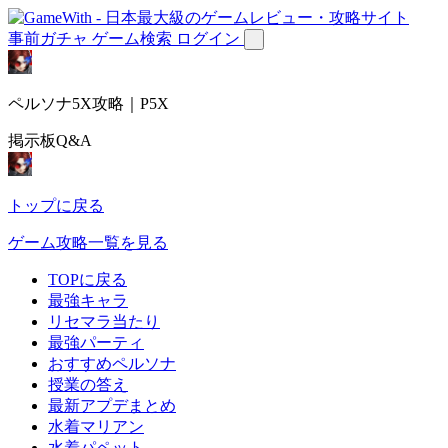
事前ガチャ
ゲーム検索
ログイン
ペルソナ5X攻略｜P5X
掲示板Q&A
トップに戻る
ゲーム攻略一覧を見る
TOPに戻る
最強キャラ
リセマラ当たり
最強パーティ
おすすめペルソナ
授業の答え
最新アプデまとめ
水着マリアン
水着パペット