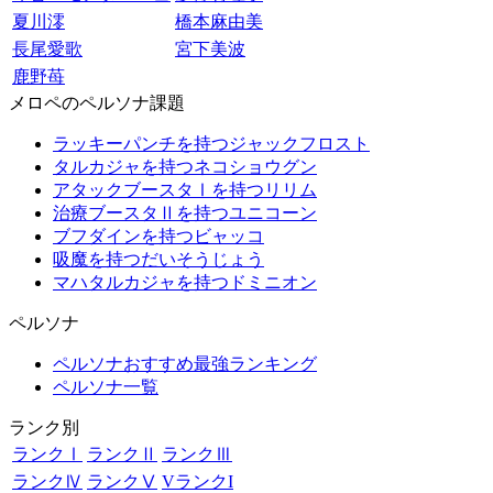
夏川澪
橋本麻由美
長尾愛歌
宮下美波
鹿野苺
メロペのペルソナ課題
ラッキーパンチを持つジャックフロスト
タルカジャを持つネコショウグン
アタックブースタⅠを持つリリム
治療ブースタⅡを持つユニコーン
ブフダインを持つビャッコ
吸魔を持つだいそうじょう
マハタルカジャを持つドミニオン
ペルソナ
ペルソナおすすめ最強ランキング
ペルソナ一覧
ランク別
ランクⅠ
ランクⅡ
ランクⅢ
ランクⅣ
ランクⅤ
VランクI