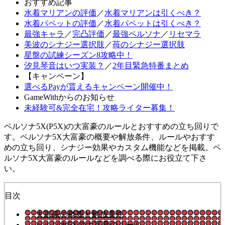
おすすめ記事
水着マリアンの評価
／
水着マリアンは引くべき？
水着パペットの評価
／
水着パペットは引くべき？
最強キャラ
／
完凸評価
／
最強ペルソナ
／
リセマラ
美波のシナジー選択肢
／
苺のシナジー選択肢
星盤の試練シーズン8攻略中！
汐見琴音はいつ実装？
／
2年目緊急特番まとめ
【キャンペーン】
選べるPayが貰えるキャンペーン開催中！
GameWithからのお知らせ
未経験可&完全在宅！攻略ライター募集！
ペルソナ5X(P5X)の大富豪のルールとおすすめの立ち回りで
す。ペルソナ5X大富豪の概要や解放条件、ルールやおすす
めの立ち回り、シナジー効果やカスタム機能などを掲載。ペ
ルソナ5X大富豪のルールなどを調べる際にお役立て下さ
い。
目次
大富豪の概要と解放条件
ペルソナ5Xの大富豪のルール