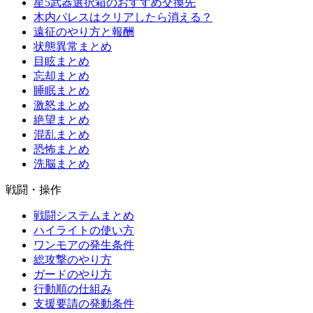
星5武器選択箱のおすすめ交換先
木内パレスはクリアしたら消える？
遠征のやり方と報酬
状態異常まとめ
目眩まとめ
忘却まとめ
睡眠まとめ
激怒まとめ
絶望まとめ
混乱まとめ
恐怖まとめ
洗脳まとめ
戦闘・操作
戦闘システムまとめ
ハイライトの使い方
ワンモアの発生条件
総攻撃のやり方
ガードのやり方
行動順の仕組み
支援要請の発動条件