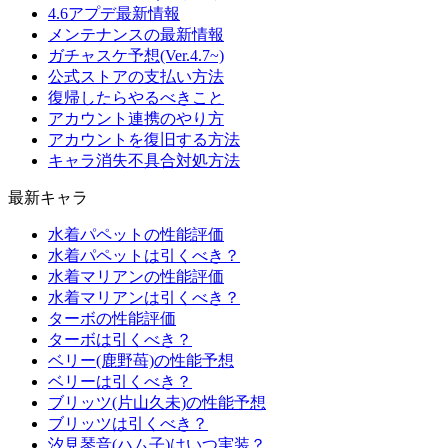
4.6アプデ最新情報
メンテナンスの最新情報
ガチャスケ予想(Ver.4.7~)
公式ストアの支払い方法
復帰したらやるべきこと
アカウント連携のやり方
アカウントを復旧する方法
キャラ消失不具合対処方法
最新キャラ
水着パペットの性能評価
水着パペットは引くべき？
水着マリアンの性能評価
水着マリアンは引くべき？
ターボの性能評価
ターボは引くべき？
ベリー(鹿野苺)の性能予想
ベリーは引くべき？
ブリッツ(片山久未)の性能予想
ブリッツは引くべき？
汐見琴音(ハム子)はいつ実装？