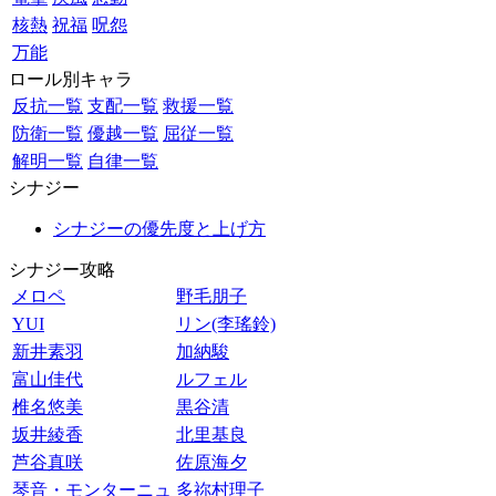
核熱
祝福
呪怨
万能
ロール別キャラ
反抗一覧
支配一覧
救援一覧
防衛一覧
優越一覧
屈従一覧
解明一覧
自律一覧
シナジー
シナジーの優先度と上げ方
シナジー攻略
メロペ
野毛朋子
YUI
リン(李瑤鈴)
新井素羽
加納駿
富山佳代
ルフェル
椎名悠美
黒谷清
坂井綾香
北里基良
芦谷真咲
佐原海夕
琴音・モンターニュ
多祢村理子