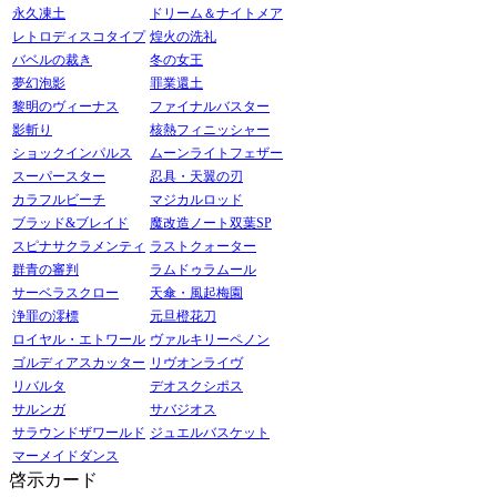
永久凍土
ドリーム＆ナイトメア
レトロディスコタイプ
煌火の洗礼
バベルの裁き
冬の女王
夢幻泡影
罪業還土
黎明のヴィーナス
ファイナルバスター
影斬り
核熱フィニッシャー
ショックインパルス
ムーンライトフェザー
スーパースター
忍具・天翼の刃
カラフルビーチ
マジカルロッド
ブラッド&ブレイド
魔改造ノート双葉SP
スピナサクラメンティ
ラストクォーター
群青の審判
ラムドゥラムール
サーベラスクロー
天傘・風起梅園
浄罪の澪標
元旦橙花刀
ロイヤル・エトワール
ヴァルキリーペノン
ゴルディアスカッター
リヴオンライヴ
リバルタ
デオスクシポス
サルンガ
サバジオス
サラウンドザワールド
ジュエルバスケット
マーメイドダンス
啓示カード