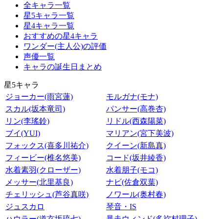
全キャラ一覧
星5キャラ一覧
星4キャラ一覧
おすすめの星4キャラ
ワンダー(主人公)の評価
声優一覧
キャラの誕生日まとめ
星5キャラ
ジョーカー(雨宮蓮)
モルガナ(モナ)
スカル(坂本竜司)
パンサー(高巻杏)
リン(李瑤鈴)
リドル(西森陽菜)
ブイ(YUI)
マリアン(宮下美波)
フォックス(喜多川祐介)
クイーン(新島真)
フィービー(椎名悠美)
コード(坂井綾香)
水着素羽(クローザー)
水着朋子(モコ)
メッサー(北里基良)
ナビ(佐倉双葉)
チェリッシュ(芦谷真咲)
ノワール(奥村春)
ジュスカロ
琴音・IS
ハウラー(道玄坂琉七)
暴走ウィンド(多祢村理子)