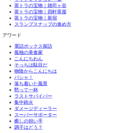
茶トラの宝物｜雑司ヶ谷
茶トラの宝物｜四軒茶屋
茶トラの宝物｜新宿
スランプスナップの進め方
アワード
電話ボックス探訪
孤独の美食家
こんにちわん
そっちは駄目だ
物陰からこんにちは
パシャ！
落ち着いた風景
黙って一杯
ラストサバイバー
集中砲火
ダメージディーラー
スーパーサポーター
癒しの担い手
調子はどう？