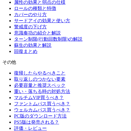
属性の効果と弱点の仕様
ロールの種類と特徴
カバーのやり方
サードアイの効果と使い方
警戒度の下げ方
意識奏功の紹介と解説
ターン制限(行動回数制限)の解説
蘇生の効果と解説
回復まとめ
その他
復帰したらやるべきこと
取り返しのつかない要素
必要容量と推奨スペック
重い・落ちる時の対処方法
マルチムVIP買うべき？
ファントムパス買うべき？
ウェルカムパス買うべき？
PC版のダウンロード方法
PS5版は発売される？
評価・レビュー