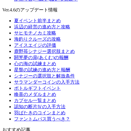
Ver.4.6のアップデート情報
夏イベント前半まとめ
浜辺の経営の進め方と攻略
サヒモチノカミ攻略
海釣りクルーズの攻略
アイスエイジの評価
鹿野苺シナジー選択肢まとめ
閼兇夢の扉(あくむ)の報酬
心の海の試練まとめ
星盤の試練の進め方と報酬
シナジーの選択肢と解放条件
サラマンダーコインの入手方法
ボトルギフトイベント
喚喜のメダルまとめ
カプセル一覧まとめ
認知の断片Ⅳの入手方法
羽ばたきのコインまとめ
ファントムパス買うべき？
おすすめ記事