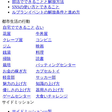
部活でできることと解放方法
SNSの使い方とできること
ルブランイベントの解放条件と進め方
都市生活の行動
自宅でできること
占い
花屋
牛丼屋
クレープ屋
コンビニ
ジム
映画
銭湯
料理
掃除
読書
栽培
バッティングセンター
お金の稼ぎ方
カプセルトイ
軽音部
サッカー部
魅力の上げ方
知識の上げ方
優しさの上げ方
器用さの上げ方
ゲームセンター
大食いチャレンジ
サイドミッション
サイドミッション一覧