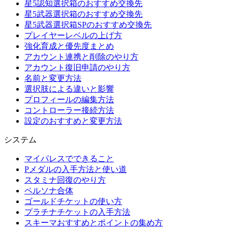
星5認知選択箱のおすすめ交換先
星5武器選択箱のおすすめ交換先
星5武器選択箱SPのおすすめ交換先
プレイヤーレベルの上げ方
強化育成と優先度まとめ
アカウント連携と削除のやり方
アカウント復旧申請のやり方
名前と変更方法
選択肢による違いと影響
プロフィールの編集方法
コントローラー接続方法
設定のおすすめと変更方法
システム
マイパレスでできること
Pメダルの入手方法と使い道
スタミナ回復のやり方
ペルソナ合体
ゴールドチケットの使い方
プラチナチケットの入手方法
スキーマおすすめとポイントの集め方