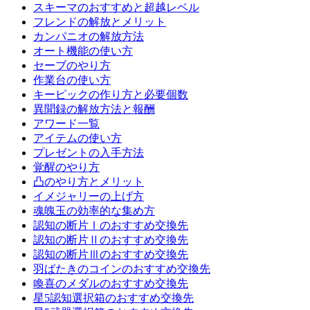
スキーマのおすすめと超越レベル
フレンドの解放とメリット
カンパニオの解放方法
オート機能の使い方
セーブのやり方
作業台の使い方
キーピックの作り方と必要個数
異聞録の解放方法と報酬
アワード一覧
アイテムの使い方
プレゼントの入手方法
覚醒のやり方
凸のやり方とメリット
イメジャリーの上げ方
魂魄玉の効率的な集め方
認知の断片Ⅰのおすすめ交換先
認知の断片Ⅱのおすすめ交換先
認知の断片Ⅲのおすすめ交換先
羽ばたきのコインのおすすめ交換先
喚喜のメダルのおすすめ交換先
星5認知選択箱のおすすめ交換先