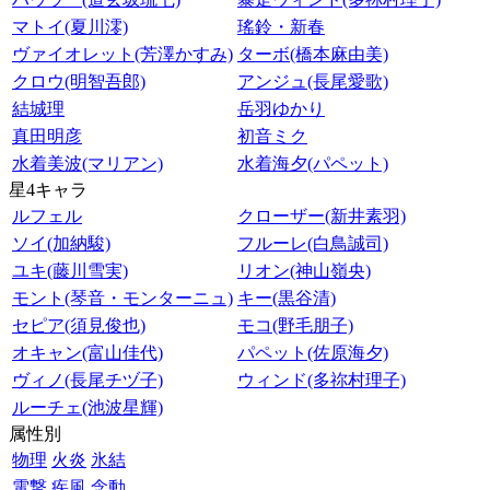
マトイ(夏川澪)
瑤鈴・新春
ヴァイオレット(芳澤かすみ)
ターボ(橋本麻由美)
クロウ(明智吾郎)
アンジュ(長尾愛歌)
結城理
岳羽ゆかり
真田明彦
初音ミク
水着美波(マリアン)
水着海夕(パペット)
星4キャラ
ルフェル
クローザー(新井素羽)
ソイ(加納駿)
フルーレ(白鳥誠司)
ユキ(藤川雪実)
リオン(神山嶺央)
モント(琴音・モンターニュ)
キー(黒谷清)
セピア(須見俊也)
モコ(野毛朋子)
オキャン(富山佳代)
パペット(佐原海夕)
ヴィノ(長尾チヅ子)
ウィンド(多祢村理子)
ルーチェ(池波星輝)
属性別
物理
火炎
氷結
電撃
疾風
念動