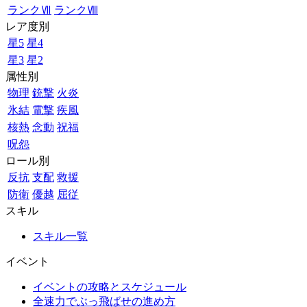
ランクⅦ
ランクⅧ
レア度別
星5
星4
星3
星2
属性別
物理
銃撃
火炎
氷結
電撃
疾風
核熱
念動
祝福
呪怨
ロール別
反抗
支配
救援
防衛
優越
屈従
スキル
スキル一覧
イベント
イベントの攻略とスケジュール
全速力でぶっ飛ばせの進め方