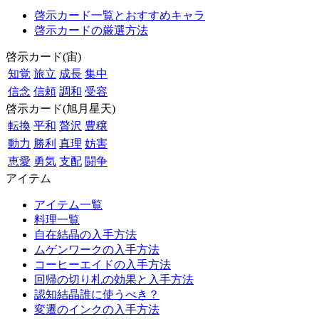
啓示カード一覧とおすすめキャラ
啓示カードの厳選方法
啓示カード(宙)
知覚
旅立
成長
集中
信念
信頼
調和
受容
啓示カード(旭月星天)
転換
平和
贅沢
豊穣
動力
勝利
真理
妨害
恵愛
勇気
支配
闘争
アイテム
アイテム一覧
料理一覧
自在結晶の入手方法
ムゲンワークの入手方法
コーヒーエイドの入手方法
回帰の切り札の効果と入手方法
認知結晶誰に使うべき？
変遷のインクの入手方法