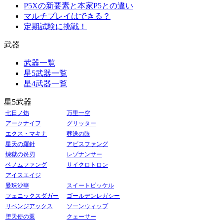
P5Xの新要素と本家P5との違い
マルチプレイはできる？
定期試験に挑戦！
武器
武器一覧
星5武器一覧
星4武器一覧
星5武器
七日ノ焰
万里一空
アークナイフ
グリッター
エクス・マキナ
葬送の眼
星天の羅針
アビスファング
煉獄の炎刃
レゾナンサー
ベノムファング
サイクロトロン
アイスエイジ
曼珠沙華
スイートピッケル
フェニックスダガー
ゴールデンレガシー
リベンジアックス
ソーンウィップ
堕天使の翼
クェーサー