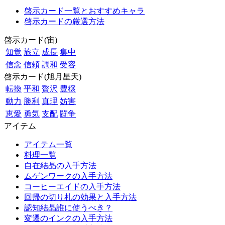
啓示カード一覧とおすすめキャラ
啓示カードの厳選方法
啓示カード(宙)
知覚
旅立
成長
集中
信念
信頼
調和
受容
啓示カード(旭月星天)
転換
平和
贅沢
豊穣
動力
勝利
真理
妨害
恵愛
勇気
支配
闘争
アイテム
アイテム一覧
料理一覧
自在結晶の入手方法
ムゲンワークの入手方法
コーヒーエイドの入手方法
回帰の切り札の効果と入手方法
認知結晶誰に使うべき？
変遷のインクの入手方法