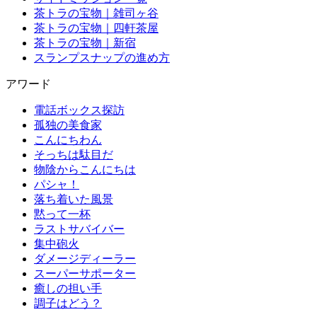
茶トラの宝物｜雑司ヶ谷
茶トラの宝物｜四軒茶屋
茶トラの宝物｜新宿
スランプスナップの進め方
アワード
電話ボックス探訪
孤独の美食家
こんにちわん
そっちは駄目だ
物陰からこんにちは
パシャ！
落ち着いた風景
黙って一杯
ラストサバイバー
集中砲火
ダメージディーラー
スーパーサポーター
癒しの担い手
調子はどう？