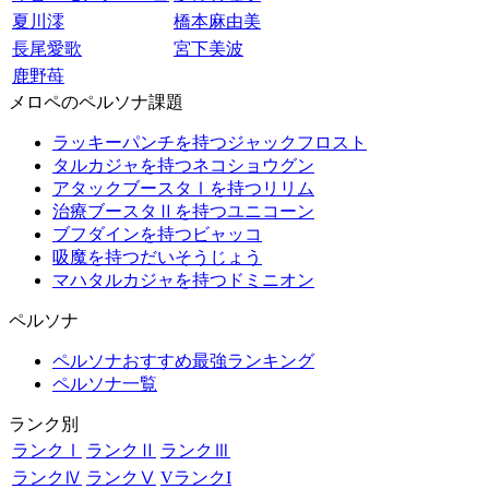
夏川澪
橋本麻由美
長尾愛歌
宮下美波
鹿野苺
メロペのペルソナ課題
ラッキーパンチを持つジャックフロスト
タルカジャを持つネコショウグン
アタックブースタⅠを持つリリム
治療ブースタⅡを持つユニコーン
ブフダインを持つビャッコ
吸魔を持つだいそうじょう
マハタルカジャを持つドミニオン
ペルソナ
ペルソナおすすめ最強ランキング
ペルソナ一覧
ランク別
ランクⅠ
ランクⅡ
ランクⅢ
ランクⅣ
ランクⅤ
VランクI