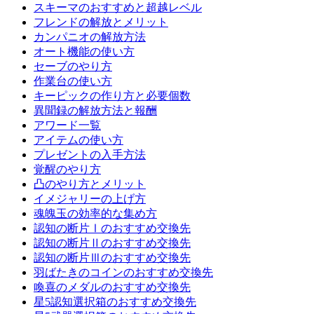
スキーマのおすすめと超越レベル
フレンドの解放とメリット
カンパニオの解放方法
オート機能の使い方
セーブのやり方
作業台の使い方
キーピックの作り方と必要個数
異聞録の解放方法と報酬
アワード一覧
アイテムの使い方
プレゼントの入手方法
覚醒のやり方
凸のやり方とメリット
イメジャリーの上げ方
魂魄玉の効率的な集め方
認知の断片Ⅰのおすすめ交換先
認知の断片Ⅱのおすすめ交換先
認知の断片Ⅲのおすすめ交換先
羽ばたきのコインのおすすめ交換先
喚喜のメダルのおすすめ交換先
星5認知選択箱のおすすめ交換先