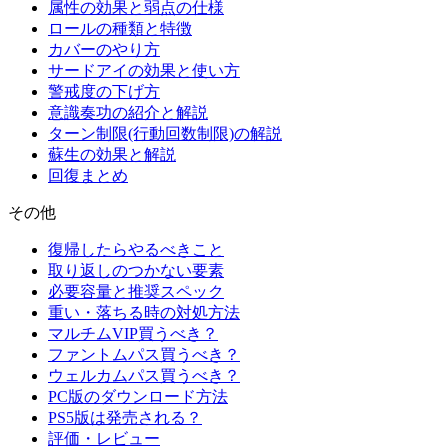
属性の効果と弱点の仕様
ロールの種類と特徴
カバーのやり方
サードアイの効果と使い方
警戒度の下げ方
意識奏功の紹介と解説
ターン制限(行動回数制限)の解説
蘇生の効果と解説
回復まとめ
その他
復帰したらやるべきこと
取り返しのつかない要素
必要容量と推奨スペック
重い・落ちる時の対処方法
マルチムVIP買うべき？
ファントムパス買うべき？
ウェルカムパス買うべき？
PC版のダウンロード方法
PS5版は発売される？
評価・レビュー