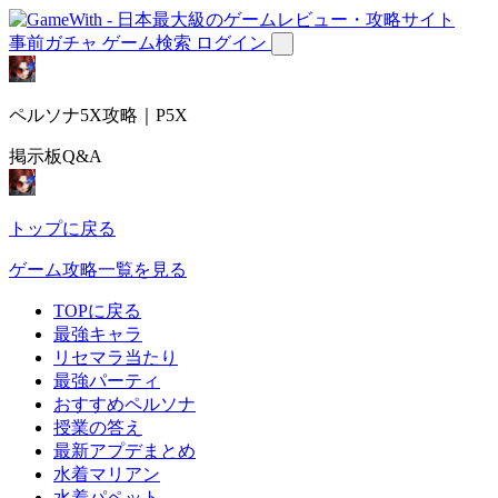
事前ガチャ
ゲーム検索
ログイン
ペルソナ5X攻略｜P5X
掲示板Q&A
トップに戻る
ゲーム攻略一覧を見る
TOPに戻る
最強キャラ
リセマラ当たり
最強パーティ
おすすめペルソナ
授業の答え
最新アプデまとめ
水着マリアン
水着パペット