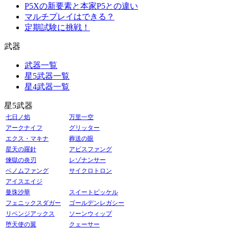
P5Xの新要素と本家P5との違い
マルチプレイはできる？
定期試験に挑戦！
武器
武器一覧
星5武器一覧
星4武器一覧
星5武器
七日ノ焰
万里一空
アークナイフ
グリッター
エクス・マキナ
葬送の眼
星天の羅針
アビスファング
煉獄の炎刃
レゾナンサー
ベノムファング
サイクロトロン
アイスエイジ
曼珠沙華
スイートピッケル
フェニックスダガー
ゴールデンレガシー
リベンジアックス
ソーンウィップ
堕天使の翼
クェーサー