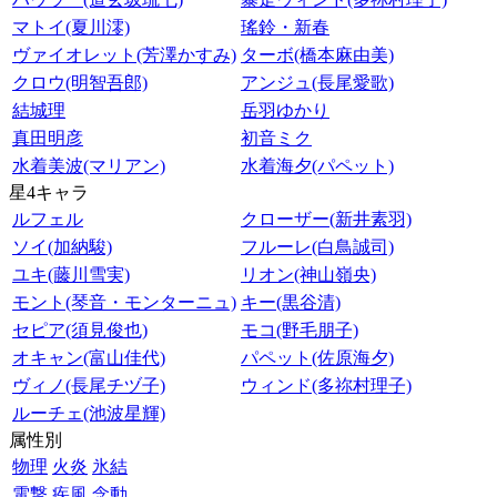
マトイ(夏川澪)
瑤鈴・新春
ヴァイオレット(芳澤かすみ)
ターボ(橋本麻由美)
クロウ(明智吾郎)
アンジュ(長尾愛歌)
結城理
岳羽ゆかり
真田明彦
初音ミク
水着美波(マリアン)
水着海夕(パペット)
星4キャラ
ルフェル
クローザー(新井素羽)
ソイ(加納駿)
フルーレ(白鳥誠司)
ユキ(藤川雪実)
リオン(神山嶺央)
モント(琴音・モンターニュ)
キー(黒谷清)
セピア(須見俊也)
モコ(野毛朋子)
オキャン(富山佳代)
パペット(佐原海夕)
ヴィノ(長尾チヅ子)
ウィンド(多祢村理子)
ルーチェ(池波星輝)
属性別
物理
火炎
氷結
電撃
疾風
念動