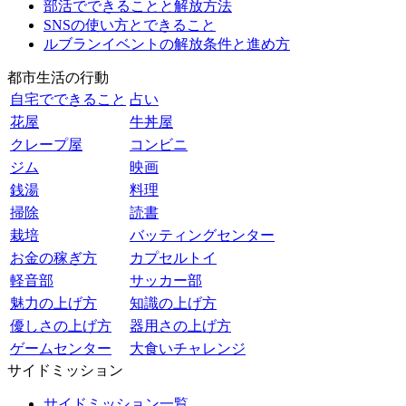
部活でできることと解放方法
SNSの使い方とできること
ルブランイベントの解放条件と進め方
都市生活の行動
自宅でできること
占い
花屋
牛丼屋
クレープ屋
コンビニ
ジム
映画
銭湯
料理
掃除
読書
栽培
バッティングセンター
お金の稼ぎ方
カプセルトイ
軽音部
サッカー部
魅力の上げ方
知識の上げ方
優しさの上げ方
器用さの上げ方
ゲームセンター
大食いチャレンジ
サイドミッション
サイドミッション一覧