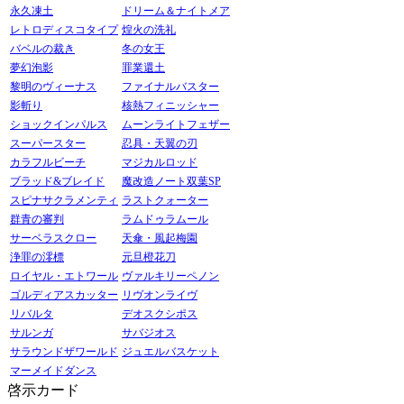
永久凍土
ドリーム＆ナイトメア
レトロディスコタイプ
煌火の洗礼
バベルの裁き
冬の女王
夢幻泡影
罪業還土
黎明のヴィーナス
ファイナルバスター
影斬り
核熱フィニッシャー
ショックインパルス
ムーンライトフェザー
スーパースター
忍具・天翼の刃
カラフルビーチ
マジカルロッド
ブラッド&ブレイド
魔改造ノート双葉SP
スピナサクラメンティ
ラストクォーター
群青の審判
ラムドゥラムール
サーベラスクロー
天傘・風起梅園
浄罪の澪標
元旦橙花刀
ロイヤル・エトワール
ヴァルキリーペノン
ゴルディアスカッター
リヴオンライヴ
リバルタ
デオスクシポス
サルンガ
サバジオス
サラウンドザワールド
ジュエルバスケット
マーメイドダンス
啓示カード