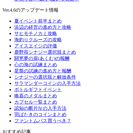
Ver.4.6のアップデート情報
夏イベント前半まとめ
浜辺の経営の進め方と攻略
サヒモチノカミ攻略
海釣りクルーズの攻略
アイスエイジの評価
鹿野苺シナジー選択肢まとめ
閼兇夢の扉(あくむ)の報酬
心の海の試練まとめ
星盤の試練の進め方と報酬
シナジーの選択肢と解放条件
サラマンダーコインの入手方法
ボトルギフトイベント
喚喜のメダルまとめ
カプセル一覧まとめ
認知の断片Ⅳの入手方法
羽ばたきのコインまとめ
ファントムパス買うべき？
おすすめ記事