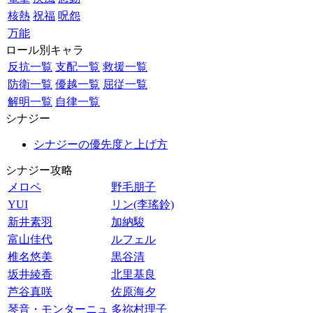
核熱
祝福
呪怨
万能
ロール別キャラ
反抗一覧
支配一覧
救援一覧
防衛一覧
優越一覧
屈従一覧
解明一覧
自律一覧
シナジー
シナジーの優先度と上げ方
シナジー攻略
メロペ
野毛朋子
YUI
リン(李瑤鈴)
新井素羽
加納駿
富山佳代
ルフェル
椎名悠美
黒谷清
坂井綾香
北里基良
芦谷真咲
佐原海夕
琴音・モンターニュ
多祢村理子