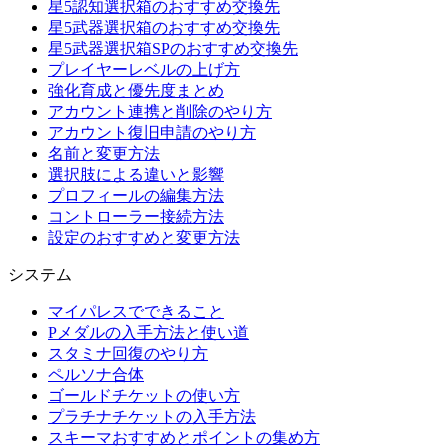
星5認知選択箱のおすすめ交換先
星5武器選択箱のおすすめ交換先
星5武器選択箱SPのおすすめ交換先
プレイヤーレベルの上げ方
強化育成と優先度まとめ
アカウント連携と削除のやり方
アカウント復旧申請のやり方
名前と変更方法
選択肢による違いと影響
プロフィールの編集方法
コントローラー接続方法
設定のおすすめと変更方法
システム
マイパレスでできること
Pメダルの入手方法と使い道
スタミナ回復のやり方
ペルソナ合体
ゴールドチケットの使い方
プラチナチケットの入手方法
スキーマおすすめとポイントの集め方