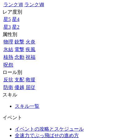
ランクⅦ
ランクⅧ
レア度別
星5
星4
星3
星2
属性別
物理
銃撃
火炎
氷結
電撃
疾風
核熱
念動
祝福
呪怨
ロール別
反抗
支配
救援
防衛
優越
屈従
スキル
スキル一覧
イベント
イベントの攻略とスケジュール
全速力でぶっ飛ばせの進め方