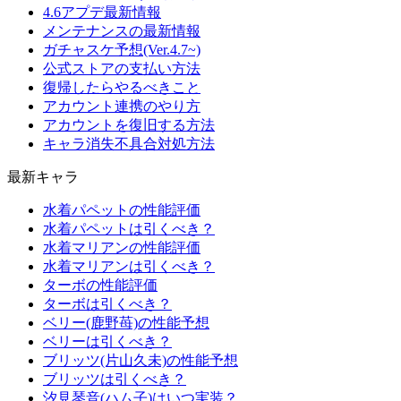
4.6アプデ最新情報
メンテナンスの最新情報
ガチャスケ予想(Ver.4.7~)
公式ストアの支払い方法
復帰したらやるべきこと
アカウント連携のやり方
アカウントを復旧する方法
キャラ消失不具合対処方法
最新キャラ
水着パペットの性能評価
水着パペットは引くべき？
水着マリアンの性能評価
水着マリアンは引くべき？
ターボの性能評価
ターボは引くべき？
ベリー(鹿野苺)の性能予想
ベリーは引くべき？
ブリッツ(片山久未)の性能予想
ブリッツは引くべき？
汐見琴音(ハム子)はいつ実装？