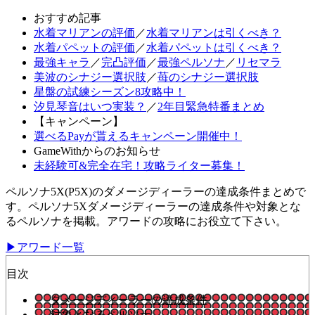
おすすめ記事
水着マリアンの評価
／
水着マリアンは引くべき？
水着パペットの評価
／
水着パペットは引くべき？
最強キャラ
／
完凸評価
／
最強ペルソナ
／
リセマラ
美波のシナジー選択肢
／
苺のシナジー選択肢
星盤の試練シーズン8攻略中！
汐見琴音はいつ実装？
／
2年目緊急特番まとめ
【キャンペーン】
選べるPayが貰えるキャンペーン開催中！
GameWithからのお知らせ
未経験可&完全在宅！攻略ライター募集！
ペルソナ5X(P5X)のダメージディーラーの達成条件まとめで
す。ペルソナ5Xダメージディーラーの達成条件や対象とな
るペルソナを掲載。アワードの攻略にお役立て下さい。
▶アワード一覧
目次
ダメージディーラーの達成条件
対象となるペルソナ