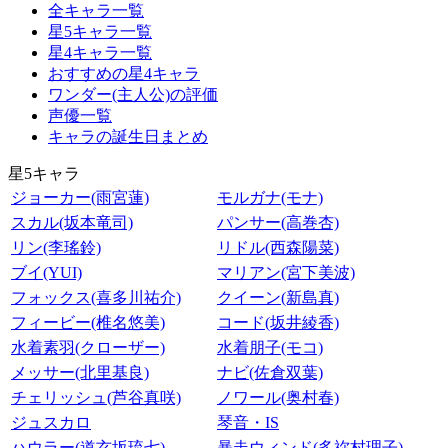
全キャラ一覧
星5キャラ一覧
星4キャラ一覧
おすすめの星4キャラ
ワンダー(主人公)の評価
声優一覧
キャラの誕生日まとめ
星5キャラ
ジョーカー(雨宮蓮)
モルガナ(モナ)
スカル(坂本竜司)
パンサー(高巻杏)
リン(李瑤鈴)
リドル(西森陽菜)
ブイ(YUI)
マリアン(宮下美波)
フォックス(喜多川祐介)
クイーン(新島真)
フィービー(椎名悠美)
コード(坂井綾香)
水着素羽(クローザー)
水着朋子(モコ)
メッサー(北里基良)
ナビ(佐倉双葉)
チェリッシュ(芦谷真咲)
ノワール(奥村春)
ジュスカロ
琴音・IS
ハウラー(道玄坂琉七)
暴走ウィンド(多祢村理子)