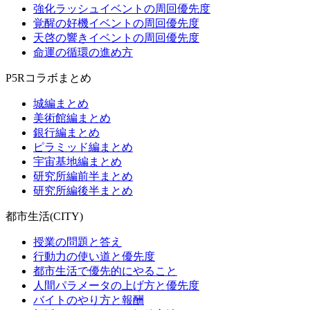
強化ラッシュイベントの周回優先度
覚醒の好機イベントの周回優先度
天啓の響きイベントの周回優先度
命運の循環の進め方
P5Rコラボまとめ
城編まとめ
美術館編まとめ
銀行編まとめ
ピラミッド編まとめ
宇宙基地編まとめ
研究所編前半まとめ
研究所編後半まとめ
都市生活(CITY)
授業の問題と答え
行動力の使い道と優先度
都市生活で優先的にやること
人間パラメータの上げ方と優先度
バイトのやり方と報酬