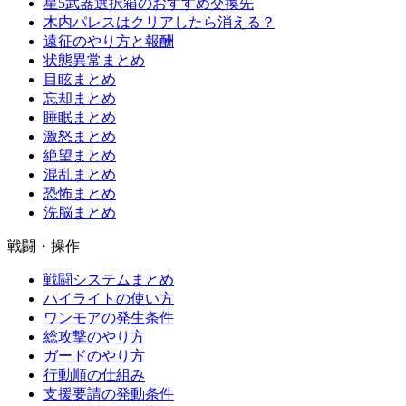
星5武器選択箱のおすすめ交換先
木内パレスはクリアしたら消える？
遠征のやり方と報酬
状態異常まとめ
目眩まとめ
忘却まとめ
睡眠まとめ
激怒まとめ
絶望まとめ
混乱まとめ
恐怖まとめ
洗脳まとめ
戦闘・操作
戦闘システムまとめ
ハイライトの使い方
ワンモアの発生条件
総攻撃のやり方
ガードのやり方
行動順の仕組み
支援要請の発動条件