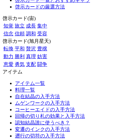
啓示カード一覧とおすすめキャラ
啓示カードの厳選方法
啓示カード(宙)
知覚
旅立
成長
集中
信念
信頼
調和
受容
啓示カード(旭月星天)
転換
平和
贅沢
豊穣
動力
勝利
真理
妨害
恵愛
勇気
支配
闘争
アイテム
アイテム一覧
料理一覧
自在結晶の入手方法
ムゲンワークの入手方法
コーヒーエイドの入手方法
回帰の切り札の効果と入手方法
認知結晶誰に使うべき？
変遷のインクの入手方法
遡行の切符の入手方法