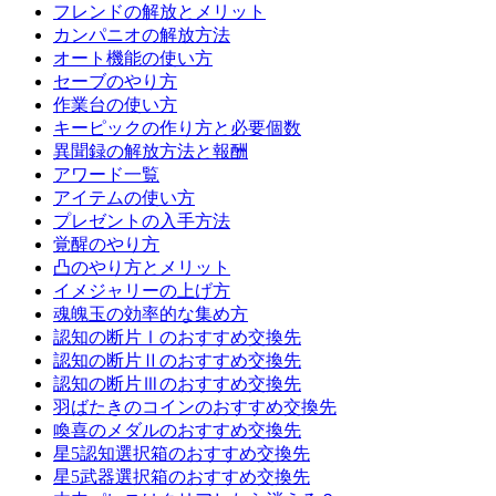
フレンドの解放とメリット
カンパニオの解放方法
オート機能の使い方
セーブのやり方
作業台の使い方
キーピックの作り方と必要個数
異聞録の解放方法と報酬
アワード一覧
アイテムの使い方
プレゼントの入手方法
覚醒のやり方
凸のやり方とメリット
イメジャリーの上げ方
魂魄玉の効率的な集め方
認知の断片Ⅰのおすすめ交換先
認知の断片Ⅱのおすすめ交換先
認知の断片Ⅲのおすすめ交換先
羽ばたきのコインのおすすめ交換先
喚喜のメダルのおすすめ交換先
星5認知選択箱のおすすめ交換先
星5武器選択箱のおすすめ交換先