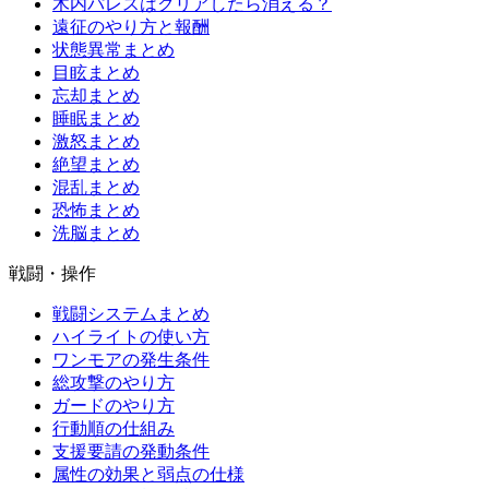
木内パレスはクリアしたら消える？
遠征のやり方と報酬
状態異常まとめ
目眩まとめ
忘却まとめ
睡眠まとめ
激怒まとめ
絶望まとめ
混乱まとめ
恐怖まとめ
洗脳まとめ
戦闘・操作
戦闘システムまとめ
ハイライトの使い方
ワンモアの発生条件
総攻撃のやり方
ガードのやり方
行動順の仕組み
支援要請の発動条件
属性の効果と弱点の仕様