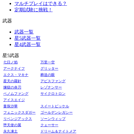
マルチプレイはできる？
定期試験に挑戦！
武器
武器一覧
星5武器一覧
星4武器一覧
星5武器
七日ノ焰
万里一空
アークナイフ
グリッター
エクス・マキナ
葬送の眼
星天の羅針
アビスファング
煉獄の炎刃
レゾナンサー
ベノムファング
サイクロトロン
アイスエイジ
曼珠沙華
スイートピッケル
フェニックスダガー
ゴールデンレガシー
リベンジアックス
ソーンウィップ
堕天使の翼
クェーサー
永久凍土
ドリーム＆ナイトメア