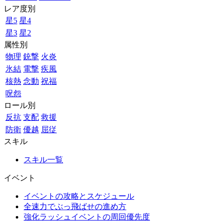
レア度別
星5
星4
星3
星2
属性別
物理
銃撃
火炎
氷結
電撃
疾風
核熱
念動
祝福
呪怨
ロール別
反抗
支配
救援
防衛
優越
屈従
スキル
スキル一覧
イベント
イベントの攻略とスケジュール
全速力でぶっ飛ばせの進め方
強化ラッシュイベントの周回優先度