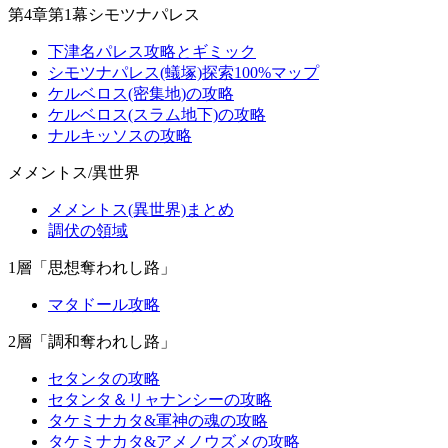
第4章第1幕シモツナパレス
下津名パレス攻略とギミック
シモツナパレス(蟻塚)探索100%マップ
ケルベロス(密集地)の攻略
ケルベロス(スラム地下)の攻略
ナルキッソスの攻略
メメントス/異世界
メメントス(異世界)まとめ
調伏の領域
1層「思想奪われし路」
マタドール攻略
2層「調和奪われし路」
セタンタの攻略
セタンタ＆リャナンシーの攻略
タケミナカタ&軍神の魂の攻略
タケミナカタ&アメノウズメの攻略