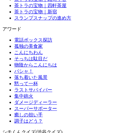
茶トラの宝物｜四軒茶屋
茶トラの宝物｜新宿
スランプスナップの進め方
アワード
電話ボックス探訪
孤独の美食家
こんにちわん
そっちは駄目だ
物陰からこんにちは
パシャ！
落ち着いた風景
黙って一杯
ラストサバイバー
集中砲火
ダメージディーラー
スーパーサポーター
癒しの担い手
調子はどう？
シチくんクイズ(渋谷クイズ)