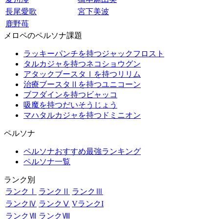
長尾愛歌
宮下美波
鹿野苺
メロペのペルソナ課題
ラッキーパンチを持つジャックフロスト
タルカジャを持つネコショウグン
アタックブースタⅠを持つリリム
治療ブースタⅡを持つユニコーン
ブフダインを持つビャッコ
吸魔を持つだいそうじょう
マハタルカジャを持つドミニオン
ペルソナ
ペルソナおすすめ最強ランキング
ペルソナ一覧
ランク別
ランクⅠ
ランクⅡ
ランクⅢ
ランクⅣ
ランクⅤ
VランクI
ランクⅦ
ランクⅧ