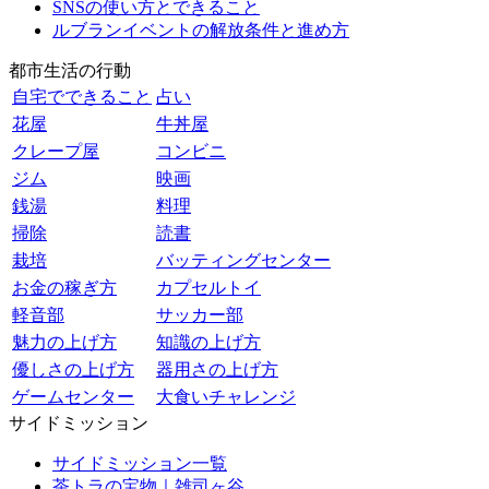
SNSの使い方とできること
ルブランイベントの解放条件と進め方
都市生活の行動
自宅でできること
占い
花屋
牛丼屋
クレープ屋
コンビニ
ジム
映画
銭湯
料理
掃除
読書
栽培
バッティングセンター
お金の稼ぎ方
カプセルトイ
軽音部
サッカー部
魅力の上げ方
知識の上げ方
優しさの上げ方
器用さの上げ方
ゲームセンター
大食いチャレンジ
サイドミッション
サイドミッション一覧
茶トラの宝物｜雑司ヶ谷