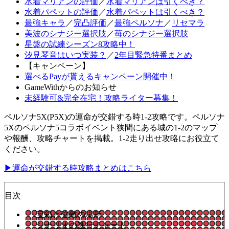
水着マリアンの評価
／
水着マリアンは引くべき？
水着パペットの評価
／
水着パペットは引くべき？
最強キャラ
／
完凸評価
／
最強ペルソナ
／
リセマラ
美波のシナジー選択肢
／
苺のシナジー選択肢
星盤の試練シーズン8攻略中！
汐見琴音はいつ実装？
／
2年目緊急特番まとめ
【キャンペーン】
選べるPayが貰えるキャンペーン開催中！
GameWithからのお知らせ
未経験可&完全在宅！攻略ライター募集！
ペルソナ5X(P5X)の運命が交錯する時1-2攻略です。ペルソナ
5Xのペルソナ5コラボイベント狭間にある城の1-2のマップ
や報酬、攻略チャートを掲載。1-2走り出せ攻略にお役立て
ください。
▶運命が交錯する時攻略まとめはこちら
目次
宝箱と強敵の場所
シナリオの進行チャート