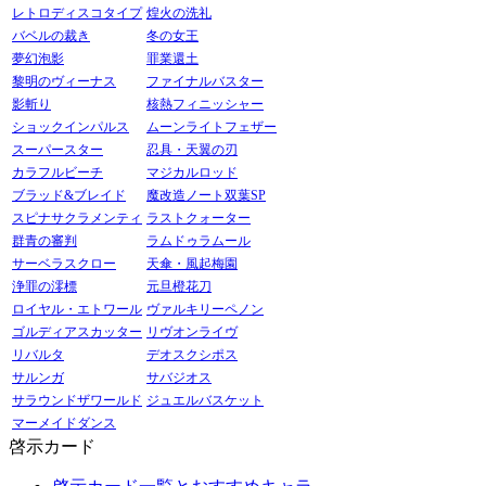
レトロディスコタイプ
煌火の洗礼
バベルの裁き
冬の女王
夢幻泡影
罪業還土
黎明のヴィーナス
ファイナルバスター
影斬り
核熱フィニッシャー
ショックインパルス
ムーンライトフェザー
スーパースター
忍具・天翼の刃
カラフルビーチ
マジカルロッド
ブラッド&ブレイド
魔改造ノート双葉SP
スピナサクラメンティ
ラストクォーター
群青の審判
ラムドゥラムール
サーベラスクロー
天傘・風起梅園
浄罪の澪標
元旦橙花刀
ロイヤル・エトワール
ヴァルキリーペノン
ゴルディアスカッター
リヴオンライヴ
リバルタ
デオスクシポス
サルンガ
サバジオス
サラウンドザワールド
ジュエルバスケット
マーメイドダンス
啓示カード