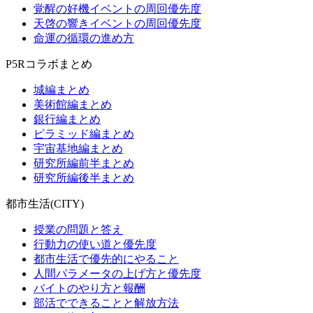
覚醒の好機イベントの周回優先度
天啓の響きイベントの周回優先度
命運の循環の進め方
P5Rコラボまとめ
城編まとめ
美術館編まとめ
銀行編まとめ
ピラミッド編まとめ
宇宙基地編まとめ
研究所編前半まとめ
研究所編後半まとめ
都市生活(CITY)
授業の問題と答え
行動力の使い道と優先度
都市生活で優先的にやること
人間パラメータの上げ方と優先度
バイトのやり方と報酬
部活でできることと解放方法