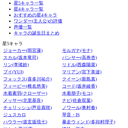
星5キャラ一覧
星4キャラ一覧
おすすめの星4キャラ
ワンダー(主人公)の評価
声優一覧
キャラの誕生日まとめ
星5キャラ
ジョーカー(雨宮蓮)
モルガナ(モナ)
スカル(坂本竜司)
パンサー(高巻杏)
リン(李瑤鈴)
リドル(西森陽菜)
ブイ(YUI)
マリアン(宮下美波)
フォックス(喜多川祐介)
クイーン(新島真)
フィービー(椎名悠美)
コード(坂井綾香)
水着素羽(クローザー)
水着朋子(モコ)
メッサー(北里基良)
ナビ(佐倉双葉)
チェリッシュ(芦谷真咲)
ノワール(奥村春)
ジュスカロ
琴音・IS
ハウラー(道玄坂琉七)
暴走ウィンド(多祢村理子)