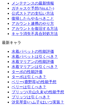
メンテナンスの最新情報
ガチャスケ予想(Ver.4.7~)
公式ストアの支払い方法
復帰したらやるべきこと
アカウント連携のやり方
アカウントを復旧する方法
キャラ消失不具合対処方法
最新キャラ
水着パペットの性能評価
水着パペットは引くべき？
水着マリアンの性能評価
水着マリアンは引くべき？
ターボの性能評価
ターボは引くべき？
ベリー(鹿野苺)の性能予想
ベリーは引くべき？
ブリッツ(片山久未)の性能予想
ブリッツは引くべき？
汐見琴音(ハム子)はいつ実装？