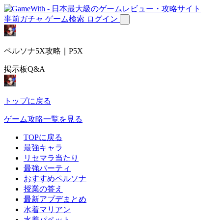
事前ガチャ
ゲーム検索
ログイン
ペルソナ5X攻略｜P5X
掲示板Q&A
トップに戻る
ゲーム攻略一覧を見る
TOPに戻る
最強キャラ
リセマラ当たり
最強パーティ
おすすめペルソナ
授業の答え
最新アプデまとめ
水着マリアン
水着パペット