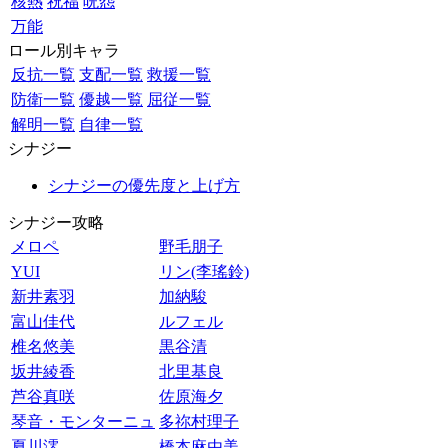
核熱
祝福
呪怨
万能
ロール別キャラ
反抗一覧
支配一覧
救援一覧
防衛一覧
優越一覧
屈従一覧
解明一覧
自律一覧
シナジー
シナジーの優先度と上げ方
シナジー攻略
メロペ
野毛朋子
YUI
リン(李瑤鈴)
新井素羽
加納駿
富山佳代
ルフェル
椎名悠美
黒谷清
坂井綾香
北里基良
芦谷真咲
佐原海夕
琴音・モンターニュ
多祢村理子
夏川澪
橋本麻由美