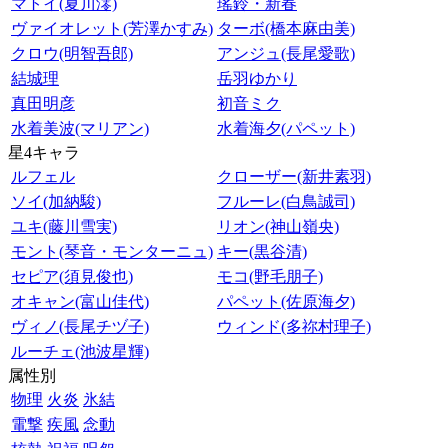
マトイ(夏川澪)
瑤鈴・新春
ヴァイオレット(芳澤かすみ)
ターボ(橋本麻由美)
クロウ(明智吾郎)
アンジュ(長尾愛歌)
結城理
岳羽ゆかり
真田明彦
初音ミク
水着美波(マリアン)
水着海夕(パペット)
星4キャラ
ルフェル
クローザー(新井素羽)
ソイ(加納駿)
フルーレ(白鳥誠司)
ユキ(藤川雪実)
リオン(神山嶺央)
モント(琴音・モンターニュ)
キー(黒谷清)
セピア(須見俊也)
モコ(野毛朋子)
オキャン(富山佳代)
パペット(佐原海夕)
ヴィノ(長尾チヅ子)
ウィンド(多祢村理子)
ルーチェ(池波星輝)
属性別
物理
火炎
氷結
電撃
疾風
念動