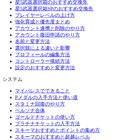
星5武器選択箱のおすすめ交換先
星5武器選択箱SPのおすすめ交換先
プレイヤーレベルの上げ方
強化育成と優先度まとめ
アカウント連携と削除のやり方
アカウント復旧申請のやり方
名前と変更方法
選択肢による違いと影響
プロフィールの編集方法
コントローラー接続方法
設定のおすすめと変更方法
システム
マイパレスでできること
Pメダルの入手方法と使い道
スタミナ回復のやり方
ペルソナ合体
ゴールドチケットの使い方
プラチナチケットの入手方法
スキーマおすすめとポイントの集め方
スキーマのおすすめと超越レベル