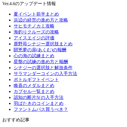
Ver.4.6のアップデート情報
夏イベント前半まとめ
浜辺の経営の進め方と攻略
サヒモチノカミ攻略
海釣りクルーズの攻略
アイスエイジの評価
鹿野苺シナジー選択肢まとめ
閼兇夢の扉(あくむ)の報酬
心の海の試練まとめ
星盤の試練の進め方と報酬
シナジーの選択肢と解放条件
サラマンダーコインの入手方法
ボトルギフトイベント
喚喜のメダルまとめ
カプセル一覧まとめ
認知の断片Ⅳの入手方法
羽ばたきのコインまとめ
ファントムパス買うべき？
おすすめ記事