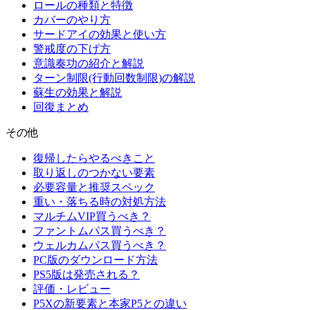
ロールの種類と特徴
カバーのやり方
サードアイの効果と使い方
警戒度の下げ方
意識奏功の紹介と解説
ターン制限(行動回数制限)の解説
蘇生の効果と解説
回復まとめ
その他
復帰したらやるべきこと
取り返しのつかない要素
必要容量と推奨スペック
重い・落ちる時の対処方法
マルチムVIP買うべき？
ファントムパス買うべき？
ウェルカムパス買うべき？
PC版のダウンロード方法
PS5版は発売される？
評価・レビュー
P5Xの新要素と本家P5との違い