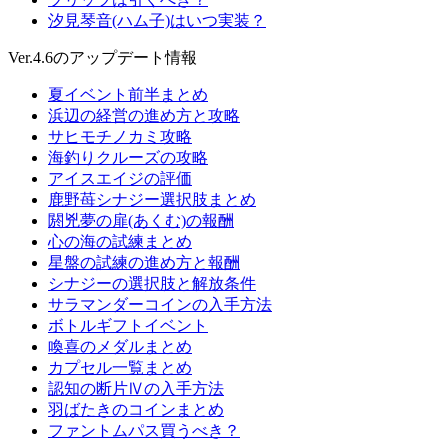
汐見琴音(ハム子)はいつ実装？
Ver.4.6のアップデート情報
夏イベント前半まとめ
浜辺の経営の進め方と攻略
サヒモチノカミ攻略
海釣りクルーズの攻略
アイスエイジの評価
鹿野苺シナジー選択肢まとめ
閼兇夢の扉(あくむ)の報酬
心の海の試練まとめ
星盤の試練の進め方と報酬
シナジーの選択肢と解放条件
サラマンダーコインの入手方法
ボトルギフトイベント
喚喜のメダルまとめ
カプセル一覧まとめ
認知の断片Ⅳの入手方法
羽ばたきのコインまとめ
ファントムパス買うべき？