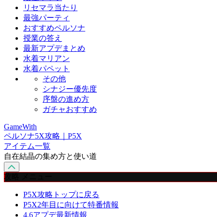
リセマラ当たり
最強パーティ
おすすめペルソナ
授業の答え
最新アプデまとめ
水着マリアン
水着パペット
その他
シナジー優先度
序盤の進め方
ガチャおすすめ
GameWith
ペルソナ5X攻略｜P5X
アイテム一覧
自在結晶の集め方と使い道
攻略 メニュー
P5X攻略トップに戻る
P5X2年目に向けて特番情報
4.6アプデ最新情報