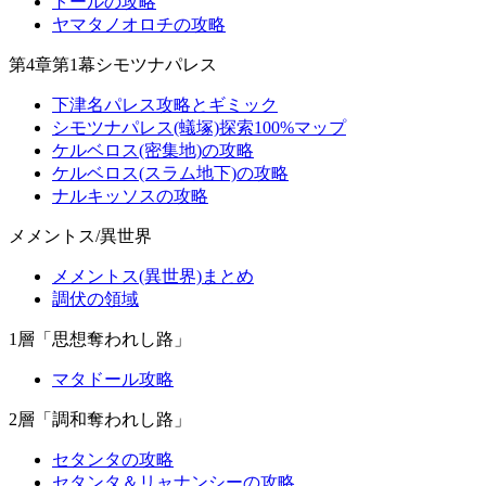
トールの攻略
ヤマタノオロチの攻略
第4章第1幕シモツナパレス
下津名パレス攻略とギミック
シモツナパレス(蟻塚)探索100%マップ
ケルベロス(密集地)の攻略
ケルベロス(スラム地下)の攻略
ナルキッソスの攻略
メメントス/異世界
メメントス(異世界)まとめ
調伏の領域
1層「思想奪われし路」
マタドール攻略
2層「調和奪われし路」
セタンタの攻略
セタンタ＆リャナンシーの攻略