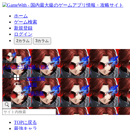
ホーム
ゲーム検索
新規登録
ログイン
2カラム
3カラム
ペルソナ5X攻略｜P5X
他の攻略
速報
掲示板
TOPに戻る
最強キャラ