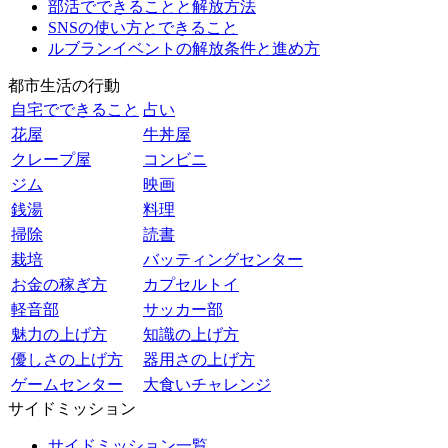
部活でできることと解放方法
SNSの使い方とできること
ルブランイベントの解放条件と進め方
都市生活の行動
自宅でできること
占い
花屋
牛丼屋
クレープ屋
コンビニ
ジム
映画
銭湯
料理
掃除
読書
栽培
バッティングセンター
お金の稼ぎ方
カプセルトイ
軽音部
サッカー部
魅力の上げ方
知識の上げ方
優しさの上げ方
器用さの上げ方
ゲームセンター
大食いチャレンジ
サイドミッション
サイドミッション一覧