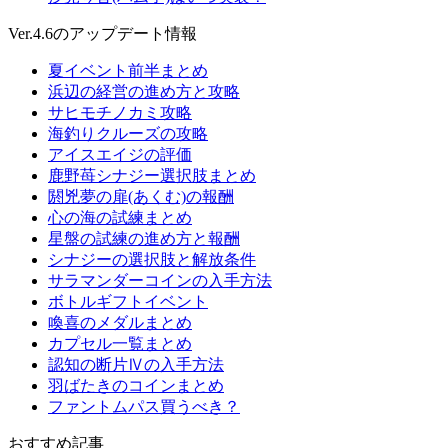
Ver.4.6のアップデート情報
夏イベント前半まとめ
浜辺の経営の進め方と攻略
サヒモチノカミ攻略
海釣りクルーズの攻略
アイスエイジの評価
鹿野苺シナジー選択肢まとめ
閼兇夢の扉(あくむ)の報酬
心の海の試練まとめ
星盤の試練の進め方と報酬
シナジーの選択肢と解放条件
サラマンダーコインの入手方法
ボトルギフトイベント
喚喜のメダルまとめ
カプセル一覧まとめ
認知の断片Ⅳの入手方法
羽ばたきのコインまとめ
ファントムパス買うべき？
おすすめ記事