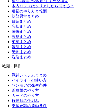
星5武器選択箱のおすすめ交換先
木内パレスはクリアしたら消える？
遠征のやり方と報酬
状態異常まとめ
目眩まとめ
忘却まとめ
睡眠まとめ
激怒まとめ
絶望まとめ
混乱まとめ
恐怖まとめ
洗脳まとめ
戦闘・操作
戦闘システムまとめ
ハイライトの使い方
ワンモアの発生条件
総攻撃のやり方
ガードのやり方
行動順の仕組み
支援要請の発動条件