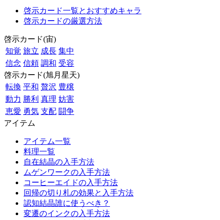
啓示カード一覧とおすすめキャラ
啓示カードの厳選方法
啓示カード(宙)
知覚
旅立
成長
集中
信念
信頼
調和
受容
啓示カード(旭月星天)
転換
平和
贅沢
豊穣
動力
勝利
真理
妨害
恵愛
勇気
支配
闘争
アイテム
アイテム一覧
料理一覧
自在結晶の入手方法
ムゲンワークの入手方法
コーヒーエイドの入手方法
回帰の切り札の効果と入手方法
認知結晶誰に使うべき？
変遷のインクの入手方法