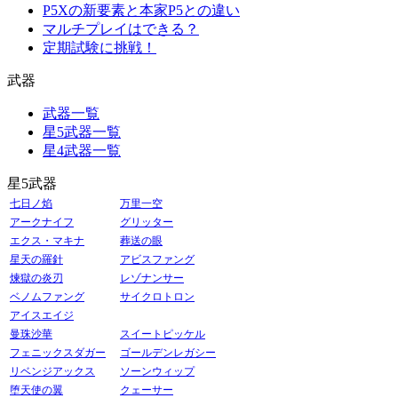
P5Xの新要素と本家P5との違い
マルチプレイはできる？
定期試験に挑戦！
武器
武器一覧
星5武器一覧
星4武器一覧
星5武器
七日ノ焰
万里一空
アークナイフ
グリッター
エクス・マキナ
葬送の眼
星天の羅針
アビスファング
煉獄の炎刃
レゾナンサー
ベノムファング
サイクロトロン
アイスエイジ
曼珠沙華
スイートピッケル
フェニックスダガー
ゴールデンレガシー
リベンジアックス
ソーンウィップ
堕天使の翼
クェーサー