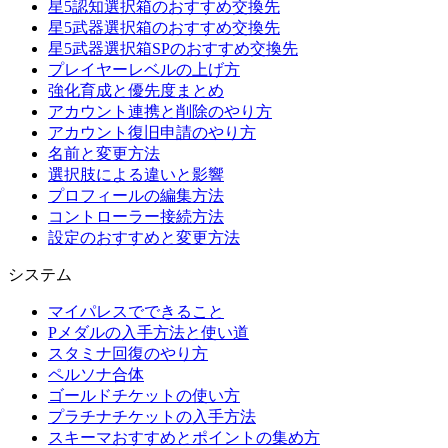
星5認知選択箱のおすすめ交換先
星5武器選択箱のおすすめ交換先
星5武器選択箱SPのおすすめ交換先
プレイヤーレベルの上げ方
強化育成と優先度まとめ
アカウント連携と削除のやり方
アカウント復旧申請のやり方
名前と変更方法
選択肢による違いと影響
プロフィールの編集方法
コントローラー接続方法
設定のおすすめと変更方法
システム
マイパレスでできること
Pメダルの入手方法と使い道
スタミナ回復のやり方
ペルソナ合体
ゴールドチケットの使い方
プラチナチケットの入手方法
スキーマおすすめとポイントの集め方