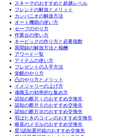
スキーマのおすすめと超越レベル
フレンドの解放とメリット
カンパニオの解放方法
オート機能の使い方
セーブのやり方
作業台の使い方
キーピックの作り方と必要個数
異聞録の解放方法と報酬
アワード一覧
アイテムの使い方
プレゼントの入手方法
覚醒のやり方
凸のやり方とメリット
イメジャリーの上げ方
魂魄玉の効率的な集め方
認知の断片Ⅰのおすすめ交換先
認知の断片Ⅱのおすすめ交換先
認知の断片Ⅲのおすすめ交換先
羽ばたきのコインのおすすめ交換先
喚喜のメダルのおすすめ交換先
星5認知選択箱のおすすめ交換先