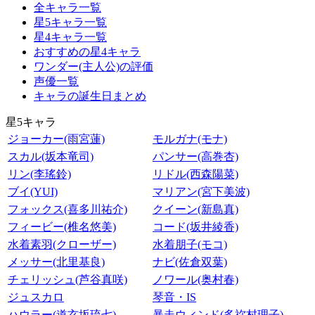
全キャラ一覧
星5キャラ一覧
星4キャラ一覧
おすすめの星4キャラ
ワンダー(主人公)の評価
声優一覧
キャラの誕生日まとめ
星5キャラ
ジョーカー(雨宮蓮)
モルガナ(モナ)
スカル(坂本竜司)
パンサー(高巻杏)
リン(李瑤鈴)
リドル(西森陽菜)
ブイ(YUI)
マリアン(宮下美波)
フォックス(喜多川祐介)
クイーン(新島真)
フィービー(椎名悠美)
コード(坂井綾香)
水着素羽(クローザー)
水着朋子(モコ)
メッサー(北里基良)
ナビ(佐倉双葉)
チェリッシュ(芦谷真咲)
ノワール(奥村春)
ジュスカロ
琴音・IS
ハウラー(道玄坂琉七)
暴走ウィンド(多祢村理子)