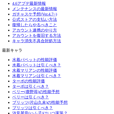
4.6アプデ最新情報
メンテナンスの最新情報
ガチャスケ予想(Ver.4.7~)
公式ストアの支払い方法
復帰したらやるべきこと
アカウント連携のやり方
アカウントを復旧する方法
キャラ消失不具合対処方法
最新キャラ
水着パペットの性能評価
水着パペットは引くべき？
水着マリアンの性能評価
水着マリアンは引くべき？
ターボの性能評価
ターボは引くべき？
ベリー(鹿野苺)の性能予想
ベリーは引くべき？
ブリッツ(片山久未)の性能予想
ブリッツは引くべき？
汐見琴音(ハム子)はいつ実装？