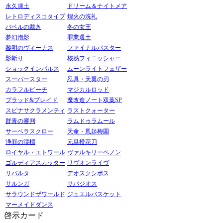
永久凍土
ドリーム＆ナイトメア
レトロディスコタイプ
煌火の洗礼
バベルの裁き
冬の女王
夢幻泡影
罪業還土
黎明のヴィーナス
ファイナルバスター
影斬り
核熱フィニッシャー
ショックインパルス
ムーンライトフェザー
スーパースター
忍具・天翼の刃
カラフルビーチ
マジカルロッド
ブラッド&ブレイド
魔改造ノート双葉SP
スピナサクラメンティ
ラストクォーター
群青の審判
ラムドゥラムール
サーベラスクロー
天傘・風起梅園
浄罪の澪標
元旦橙花刀
ロイヤル・エトワール
ヴァルキリーペノン
ゴルディアスカッター
リヴオンライヴ
リバルタ
デオスクシポス
サルンガ
サバジオス
サラウンドザワールド
ジュエルバスケット
マーメイドダンス
啓示カード