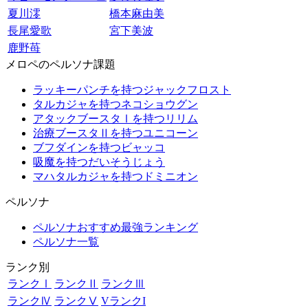
夏川澪
橋本麻由美
長尾愛歌
宮下美波
鹿野苺
メロペのペルソナ課題
ラッキーパンチを持つジャックフロスト
タルカジャを持つネコショウグン
アタックブースタⅠを持つリリム
治療ブースタⅡを持つユニコーン
ブフダインを持つビャッコ
吸魔を持つだいそうじょう
マハタルカジャを持つドミニオン
ペルソナ
ペルソナおすすめ最強ランキング
ペルソナ一覧
ランク別
ランクⅠ
ランクⅡ
ランクⅢ
ランクⅣ
ランクⅤ
VランクI