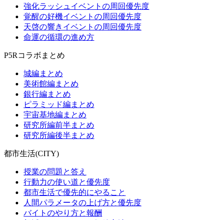
強化ラッシュイベントの周回優先度
覚醒の好機イベントの周回優先度
天啓の響きイベントの周回優先度
命運の循環の進め方
P5Rコラボまとめ
城編まとめ
美術館編まとめ
銀行編まとめ
ピラミッド編まとめ
宇宙基地編まとめ
研究所編前半まとめ
研究所編後半まとめ
都市生活(CITY)
授業の問題と答え
行動力の使い道と優先度
都市生活で優先的にやること
人間パラメータの上げ方と優先度
バイトのやり方と報酬