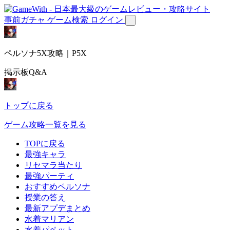
事前ガチャ
ゲーム検索
ログイン
ペルソナ5X攻略｜P5X
掲示板Q&A
トップに戻る
ゲーム攻略一覧を見る
TOPに戻る
最強キャラ
リセマラ当たり
最強パーティ
おすすめペルソナ
授業の答え
最新アプデまとめ
水着マリアン
水着パペット