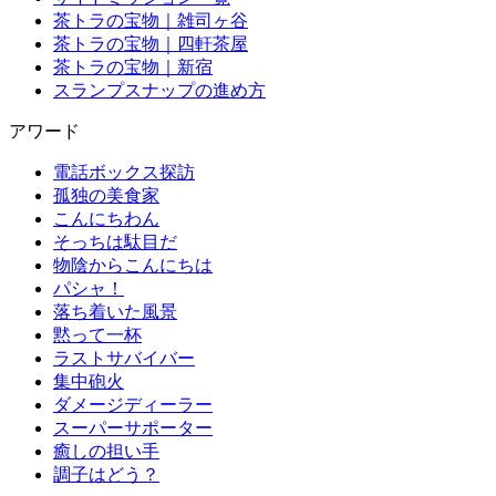
茶トラの宝物｜雑司ヶ谷
茶トラの宝物｜四軒茶屋
茶トラの宝物｜新宿
スランプスナップの進め方
アワード
電話ボックス探訪
孤独の美食家
こんにちわん
そっちは駄目だ
物陰からこんにちは
パシャ！
落ち着いた風景
黙って一杯
ラストサバイバー
集中砲火
ダメージディーラー
スーパーサポーター
癒しの担い手
調子はどう？