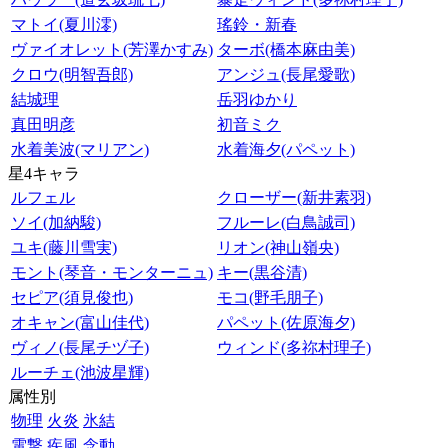
マトイ(夏川澪)
瑤鈴・新春
ヴァイオレット(芳澤かすみ)
ターボ(橋本麻由美)
クロウ(明智吾郎)
アンジュ(長尾愛歌)
結城理
岳羽ゆかり
真田明彦
初音ミク
水着美波(マリアン)
水着海夕(パペット)
星4キャラ
ルフェル
クローザー(新井素羽)
ソイ(加納駿)
フルーレ(白鳥誠司)
ユキ(藤川雪実)
リオン(神山嶺央)
モント(琴音・モンターニュ)
キー(黒谷清)
セピア(須見俊也)
モコ(野毛朋子)
オキャン(富山佳代)
パペット(佐原海夕)
ヴィノ(長尾チヅ子)
ウィンド(多祢村理子)
ルーチェ(池波星輝)
属性別
物理
火炎
氷結
電撃
疾風
念動