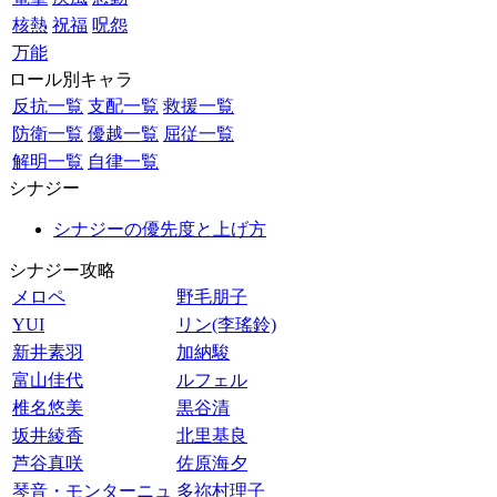
核熱
祝福
呪怨
万能
ロール別キャラ
反抗一覧
支配一覧
救援一覧
防衛一覧
優越一覧
屈従一覧
解明一覧
自律一覧
シナジー
シナジーの優先度と上げ方
シナジー攻略
メロペ
野毛朋子
YUI
リン(李瑤鈴)
新井素羽
加納駿
富山佳代
ルフェル
椎名悠美
黒谷清
坂井綾香
北里基良
芦谷真咲
佐原海夕
琴音・モンターニュ
多祢村理子