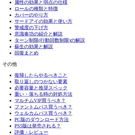
属性の効果と弱点の仕様
ロールの種類と特徴
カバーのやり方
サードアイの効果と使い方
警戒度の下げ方
意識奏功の紹介と解説
ターン制限(行動回数制限)の解説
蘇生の効果と解説
回復まとめ
その他
復帰したらやるべきこと
取り返しのつかない要素
必要容量と推奨スペック
重い・落ちる時の対処方法
マルチムVIP買うべき？
ファントムパス買うべき？
ウェルカムパス買うべき？
PC版のダウンロード方法
PS5版は発売される？
評価・レビュー