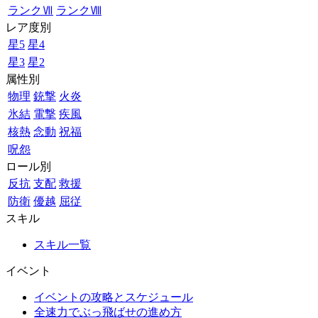
ランクⅦ
ランクⅧ
レア度別
星5
星4
星3
星2
属性別
物理
銃撃
火炎
氷結
電撃
疾風
核熱
念動
祝福
呪怨
ロール別
反抗
支配
救援
防衛
優越
屈従
スキル
スキル一覧
イベント
イベントの攻略とスケジュール
全速力でぶっ飛ばせの進め方