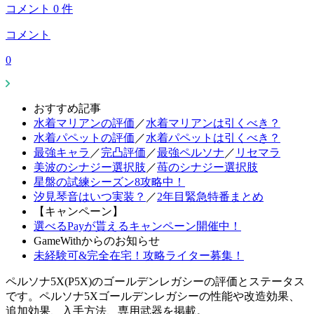
コメント
0
件
コメント
0
おすすめ記事
水着マリアンの評価
／
水着マリアンは引くべき？
水着パペットの評価
／
水着パペットは引くべき？
最強キャラ
／
完凸評価
／
最強ペルソナ
／
リセマラ
美波のシナジー選択肢
／
苺のシナジー選択肢
星盤の試練シーズン8攻略中！
汐見琴音はいつ実装？
／
2年目緊急特番まとめ
【キャンペーン】
選べるPayが貰えるキャンペーン開催中！
GameWithからのお知らせ
未経験可&完全在宅！攻略ライター募集！
ペルソナ5X(P5X)のゴールデンレガシーの評価とステータス
です。ペルソナ5Xゴールデンレガシーの性能や改造効果、
追加効果、入手方法、専用武器を掲載。