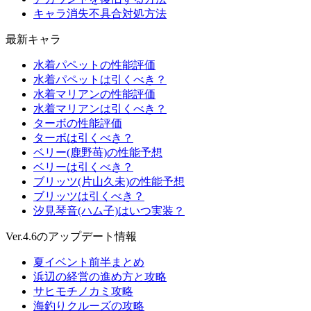
キャラ消失不具合対処方法
最新キャラ
水着パペットの性能評価
水着パペットは引くべき？
水着マリアンの性能評価
水着マリアンは引くべき？
ターボの性能評価
ターボは引くべき？
ベリー(鹿野苺)の性能予想
ベリーは引くべき？
ブリッツ(片山久未)の性能予想
ブリッツは引くべき？
汐見琴音(ハム子)はいつ実装？
Ver.4.6のアップデート情報
夏イベント前半まとめ
浜辺の経営の進め方と攻略
サヒモチノカミ攻略
海釣りクルーズの攻略