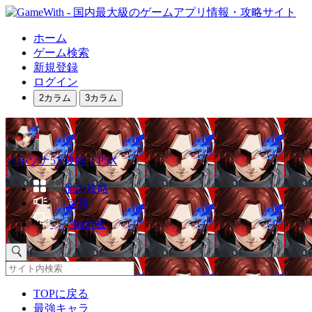
ホーム
ゲーム検索
新規登録
ログイン
2カラム
3カラム
ペルソナ5X攻略｜P5X
他の攻略
速報
掲示板
TOPに戻る
最強キャラ