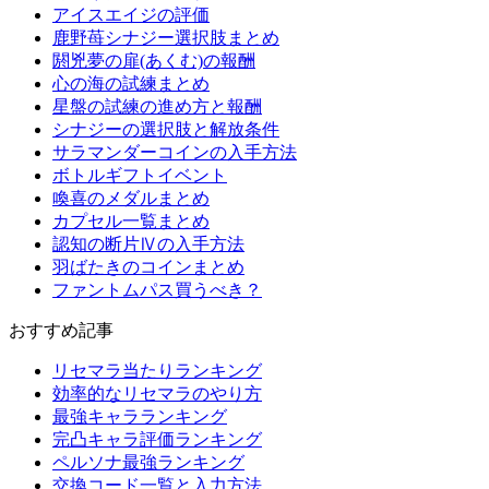
アイスエイジの評価
鹿野苺シナジー選択肢まとめ
閼兇夢の扉(あくむ)の報酬
心の海の試練まとめ
星盤の試練の進め方と報酬
シナジーの選択肢と解放条件
サラマンダーコインの入手方法
ボトルギフトイベント
喚喜のメダルまとめ
カプセル一覧まとめ
認知の断片Ⅳの入手方法
羽ばたきのコインまとめ
ファントムパス買うべき？
おすすめ記事
リセマラ当たりランキング
効率的なリセマラのやり方
最強キャラランキング
完凸キャラ評価ランキング
ペルソナ最強ランキング
交換コード一覧と入力方法