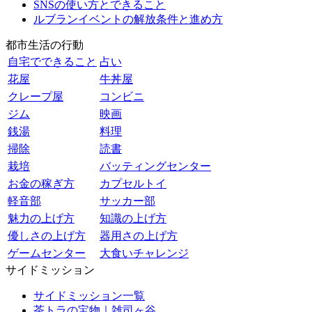
SNSの使い方とできること
ルブランイベントの解放条件と進め方
都市生活の行動
自宅でできること
占い
花屋
牛丼屋
クレープ屋
コンビニ
ジム
映画
銭湯
料理
掃除
読書
栽培
バッティングセンター
お金の稼ぎ方
カプセルトイ
軽音部
サッカー部
魅力の上げ方
知識の上げ方
優しさの上げ方
器用さの上げ方
ゲームセンター
大食いチャレンジ
サイドミッション
サイドミッション一覧
茶トラの宝物｜雑司ヶ谷