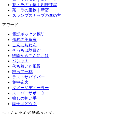
茶トラの宝物｜四軒茶屋
茶トラの宝物｜新宿
スランプスナップの進め方
アワード
電話ボックス探訪
孤独の美食家
こんにちわん
そっちは駄目だ
物陰からこんにちは
パシャ！
落ち着いた風景
黙って一杯
ラストサバイバー
集中砲火
ダメージディーラー
スーパーサポーター
癒しの担い手
調子はどう？
シチくんクイズ(渋谷クイズ)