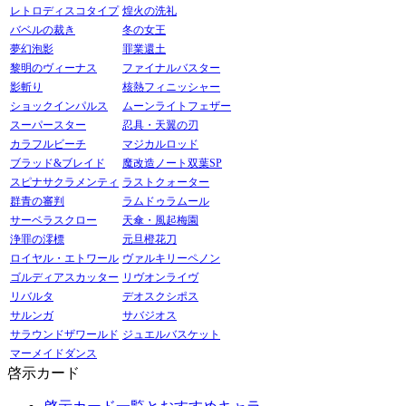
レトロディスコタイプ
煌火の洗礼
バベルの裁き
冬の女王
夢幻泡影
罪業還土
黎明のヴィーナス
ファイナルバスター
影斬り
核熱フィニッシャー
ショックインパルス
ムーンライトフェザー
スーパースター
忍具・天翼の刃
カラフルビーチ
マジカルロッド
ブラッド&ブレイド
魔改造ノート双葉SP
スピナサクラメンティ
ラストクォーター
群青の審判
ラムドゥラムール
サーベラスクロー
天傘・風起梅園
浄罪の澪標
元旦橙花刀
ロイヤル・エトワール
ヴァルキリーペノン
ゴルディアスカッター
リヴオンライヴ
リバルタ
デオスクシポス
サルンガ
サバジオス
サラウンドザワールド
ジュエルバスケット
マーメイドダンス
啓示カード