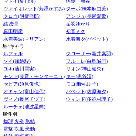
マトイ(夏川澪)
瑤鈴・新春
ヴァイオレット(芳澤かすみ)
ターボ(橋本麻由美)
クロウ(明智吾郎)
アンジュ(長尾愛歌)
結城理
岳羽ゆかり
真田明彦
初音ミク
水着美波(マリアン)
水着海夕(パペット)
星4キャラ
ルフェル
クローザー(新井素羽)
ソイ(加納駿)
フルーレ(白鳥誠司)
ユキ(藤川雪実)
リオン(神山嶺央)
モント(琴音・モンターニュ)
キー(黒谷清)
セピア(須見俊也)
モコ(野毛朋子)
オキャン(富山佳代)
パペット(佐原海夕)
ヴィノ(長尾チヅ子)
ウィンド(多祢村理子)
ルーチェ(池波星輝)
属性別
物理
火炎
氷結
電撃
疾風
念動