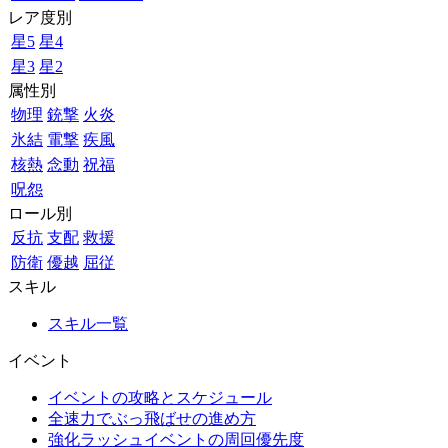
レア度別
星5
星4
星3
星2
属性別
物理
銃撃
火炎
氷結
電撃
疾風
核熱
念動
祝福
呪怨
ロール別
反抗
支配
救援
防衛
優越
屈従
スキル
スキル一覧
イベント
イベントの攻略とスケジュール
全速力でぶっ飛ばせの進め方
強化ラッシュイベントの周回優先度