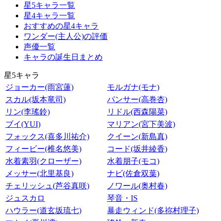
星5キャラ一覧
星4キャラ一覧
おすすめの星4キャラ
ワンダー(主人公)の評価
声優一覧
キャラの誕生日まとめ
星5キャラ
ジョーカー(雨宮蓮)
モルガナ(モナ)
スカル(坂本竜司)
パンサー(高巻杏)
リン(李瑤鈴)
リドル(西森陽菜)
ブイ(YUI)
マリアン(宮下美波)
フォックス(喜多川祐介)
クイーン(新島真)
フィービー(椎名悠美)
コード(坂井綾香)
水着素羽(クローザー)
水着朋子(モコ)
メッサー(北里基良)
ナビ(佐倉双葉)
チェリッシュ(芦谷真咲)
ノワール(奥村春)
ジュスカロ
琴音・IS
ハウラー(道玄坂琉七)
暴走ウィンド(多祢村理子)