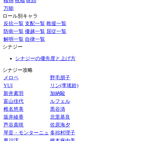
核熱
祝福
呪怨
万能
ロール別キャラ
反抗一覧
支配一覧
救援一覧
防衛一覧
優越一覧
屈従一覧
解明一覧
自律一覧
シナジー
シナジーの優先度と上げ方
シナジー攻略
メロペ
野毛朋子
YUI
リン(李瑤鈴)
新井素羽
加納駿
富山佳代
ルフェル
椎名悠美
黒谷清
坂井綾香
北里基良
芦谷真咲
佐原海夕
琴音・モンターニュ
多祢村理子
夏川澪
橋本麻由美