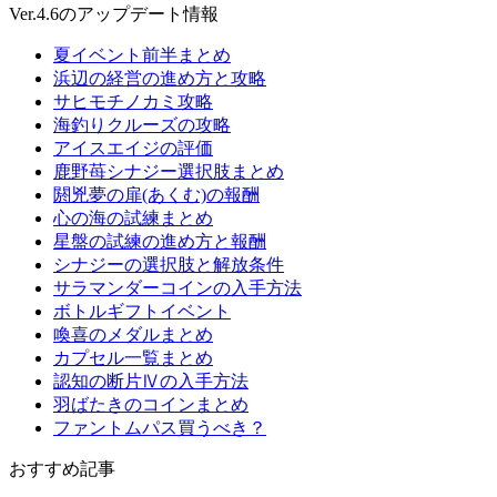
Ver.4.6のアップデート情報
夏イベント前半まとめ
浜辺の経営の進め方と攻略
サヒモチノカミ攻略
海釣りクルーズの攻略
アイスエイジの評価
鹿野苺シナジー選択肢まとめ
閼兇夢の扉(あくむ)の報酬
心の海の試練まとめ
星盤の試練の進め方と報酬
シナジーの選択肢と解放条件
サラマンダーコインの入手方法
ボトルギフトイベント
喚喜のメダルまとめ
カプセル一覧まとめ
認知の断片Ⅳの入手方法
羽ばたきのコインまとめ
ファントムパス買うべき？
おすすめ記事