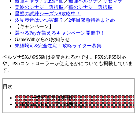
最強キャラ
／
完凸評価
／
最強ペルソナ
／
リセマラ
美波のシナジー選択肢
／
苺のシナジー選択肢
星盤の試練シーズン8攻略中！
汐見琴音はいつ実装？
／
2年目緊急特番まとめ
【キャンペーン】
選べるPayが貰えるキャンペーン開催中！
GameWithからのお知らせ
未経験可&完全在宅！攻略ライター募集！
ペルソナ5XのPS5版は発売されるかです。P5XのPS5対応
や、PS5コントローラーが使えるかについても掲載していま
す。
目次
リリース時点では未対応
PS5コントローラーは使える？