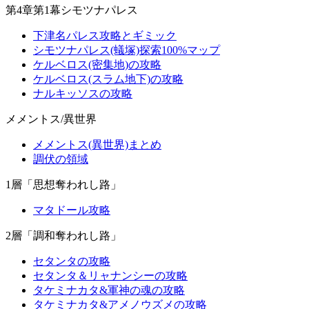
第4章第1幕シモツナパレス
下津名パレス攻略とギミック
シモツナパレス(蟻塚)探索100%マップ
ケルベロス(密集地)の攻略
ケルベロス(スラム地下)の攻略
ナルキッソスの攻略
メメントス/異世界
メメントス(異世界)まとめ
調伏の領域
1層「思想奪われし路」
マタドール攻略
2層「調和奪われし路」
セタンタの攻略
セタンタ＆リャナンシーの攻略
タケミナカタ&軍神の魂の攻略
タケミナカタ&アメノウズメの攻略