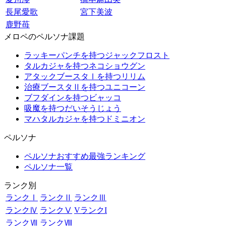
長尾愛歌
宮下美波
鹿野苺
メロペのペルソナ課題
ラッキーパンチを持つジャックフロスト
タルカジャを持つネコショウグン
アタックブースタⅠを持つリリム
治療ブースタⅡを持つユニコーン
ブフダインを持つビャッコ
吸魔を持つだいそうじょう
マハタルカジャを持つドミニオン
ペルソナ
ペルソナおすすめ最強ランキング
ペルソナ一覧
ランク別
ランクⅠ
ランクⅡ
ランクⅢ
ランクⅣ
ランクⅤ
VランクI
ランクⅦ
ランクⅧ