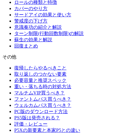
ロールの種類と特徴
カバーのやり方
サードアイの効果と使い方
警戒度の下げ方
意識奏功の紹介と解説
ターン制限(行動回数制限)の解説
蘇生の効果と解説
回復まとめ
その他
復帰したらやるべきこと
取り返しのつかない要素
必要容量と推奨スペック
重い・落ちる時の対処方法
マルチムVIP買うべき？
ファントムパス買うべき？
ウェルカムパス買うべき？
PC版のダウンロード方法
PS5版は発売される？
評価・レビュー
P5Xの新要素と本家P5との違い