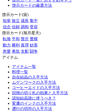
啓示カード一覧とおすすめキャラ
啓示カードの厳選方法
啓示カード(宙)
知覚
旅立
成長
集中
信念
信頼
調和
受容
啓示カード(旭月星天)
転換
平和
贅沢
豊穣
動力
勝利
真理
妨害
恵愛
勇気
支配
闘争
アイテム
アイテム一覧
料理一覧
自在結晶の入手方法
ムゲンワークの入手方法
コーヒーエイドの入手方法
回帰の切り札の効果と入手方法
認知結晶誰に使うべき？
変遷のインクの入手方法
遡行の切符の入手方法