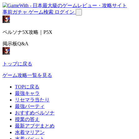
事前ガチャ
ゲーム検索
ログイン
ペルソナ5X攻略｜P5X
掲示板Q&A
トップに戻る
ゲーム攻略一覧を見る
TOPに戻る
最強キャラ
リセマラ当たり
最強パーティ
おすすめペルソナ
授業の答え
最新アプデまとめ
水着マリアン
水着パペット