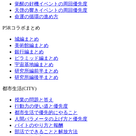
覚醒の好機イベントの周回優先度
天啓の響きイベントの周回優先度
命運の循環の進め方
P5Rコラボまとめ
城編まとめ
美術館編まとめ
銀行編まとめ
ピラミッド編まとめ
宇宙基地編まとめ
研究所編前半まとめ
研究所編後半まとめ
都市生活(CITY)
授業の問題と答え
行動力の使い道と優先度
都市生活で優先的にやること
人間パラメータの上げ方と優先度
バイトのやり方と報酬
部活でできることと解放方法