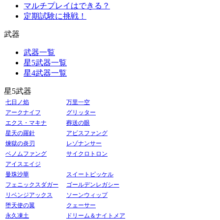
マルチプレイはできる？
定期試験に挑戦！
武器
武器一覧
星5武器一覧
星4武器一覧
星5武器
七日ノ焰
万里一空
アークナイフ
グリッター
エクス・マキナ
葬送の眼
星天の羅針
アビスファング
煉獄の炎刃
レゾナンサー
ベノムファング
サイクロトロン
アイスエイジ
曼珠沙華
スイートピッケル
フェニックスダガー
ゴールデンレガシー
リベンジアックス
ソーンウィップ
堕天使の翼
クェーサー
永久凍土
ドリーム＆ナイトメア