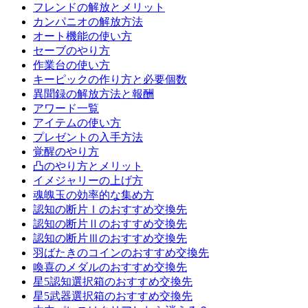
フレンドの解放とメリット
カンパニオの解放方法
オート機能の使い方
セーブのやり方
作業台の使い方
キーピックの作り方と必要個数
異聞録の解放方法と報酬
アワード一覧
アイテムの使い方
プレゼントの入手方法
覚醒のやり方
凸のやり方とメリット
イメジャリーの上げ方
魂魄玉の効率的な集め方
認知の断片Ⅰのおすすめ交換先
認知の断片Ⅱのおすすめ交換先
認知の断片Ⅲのおすすめ交換先
羽ばたきのコインのおすすめ交換先
喚喜のメダルのおすすめ交換先
星5認知選択箱のおすすめ交換先
星5武器選択箱のおすすめ交換先