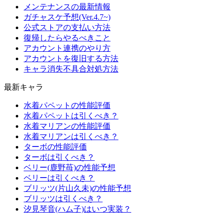
メンテナンスの最新情報
ガチャスケ予想(Ver.4.7~)
公式ストアの支払い方法
復帰したらやるべきこと
アカウント連携のやり方
アカウントを復旧する方法
キャラ消失不具合対処方法
最新キャラ
水着パペットの性能評価
水着パペットは引くべき？
水着マリアンの性能評価
水着マリアンは引くべき？
ターボの性能評価
ターボは引くべき？
ベリー(鹿野苺)の性能予想
ベリーは引くべき？
ブリッツ(片山久未)の性能予想
ブリッツは引くべき？
汐見琴音(ハム子)はいつ実装？