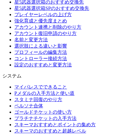
星5武器選択箱のおすすめ交換先
星5武器選択箱SPのおすすめ交換先
プレイヤーレベルの上げ方
強化育成と優先度まとめ
アカウント連携と削除のやり方
アカウント復旧申請のやり方
名前と変更方法
選択肢による違いと影響
プロフィールの編集方法
コントローラー接続方法
設定のおすすめと変更方法
システム
マイパレスでできること
Pメダルの入手方法と使い道
スタミナ回復のやり方
ペルソナ合体
ゴールドチケットの使い方
プラチナチケットの入手方法
スキーマおすすめとポイントの集め方
スキーマのおすすめと超越レベル