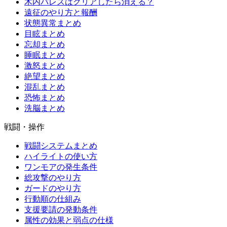
木内パレスはクリアしたら消える？
遠征のやり方と報酬
状態異常まとめ
目眩まとめ
忘却まとめ
睡眠まとめ
激怒まとめ
絶望まとめ
混乱まとめ
恐怖まとめ
洗脳まとめ
戦闘・操作
戦闘システムまとめ
ハイライトの使い方
ワンモアの発生条件
総攻撃のやり方
ガードのやり方
行動順の仕組み
支援要請の発動条件
属性の効果と弱点の仕様