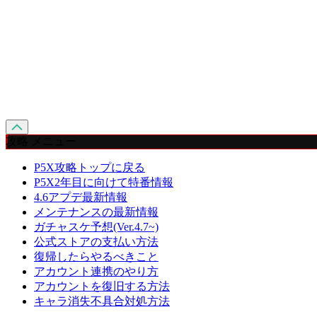
攻略 メニュー
P5X攻略トップに戻る
P5X2年目に向けて特番情報
4.6アプデ最新情報
メンテナンスの最新情報
ガチャスケ予想(Ver.4.7~)
公式ストアの支払い方法
復帰したらやるべきこと
アカウント連携のやり方
アカウントを復旧する方法
キャラ消失不具合対処方法