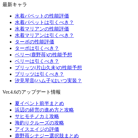
最新キャラ
水着パペットの性能評価
水着パペットは引くべき？
水着マリアンの性能評価
水着マリアンは引くべき？
ターボの性能評価
ターボは引くべき？
ベリー(鹿野苺)の性能予想
ベリーは引くべき？
ブリッツ(片山久未)の性能予想
ブリッツは引くべき？
汐見琴音(ハム子)はいつ実装？
Ver.4.6のアップデート情報
夏イベント前半まとめ
浜辺の経営の進め方と攻略
サヒモチノカミ攻略
海釣りクルーズの攻略
アイスエイジの評価
鹿野苺シナジー選択肢まとめ