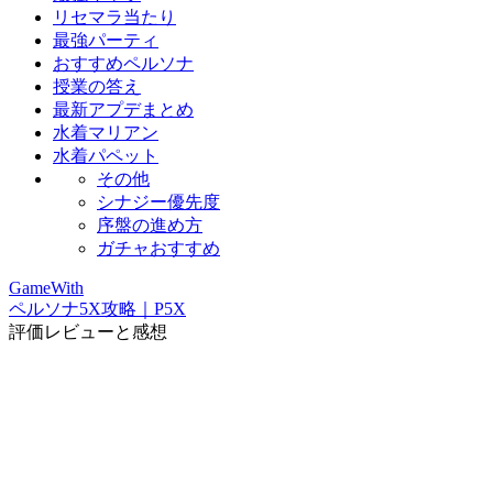
リセマラ当たり
最強パーティ
おすすめペルソナ
授業の答え
最新アプデまとめ
水着マリアン
水着パペット
その他
シナジー優先度
序盤の進め方
ガチャおすすめ
GameWith
ペルソナ5X攻略｜P5X
評価レビューと感想