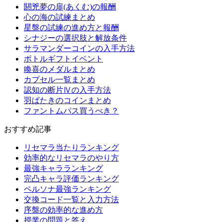
閼兇夢の扉(あくむ)の報酬
心の海の試練まとめ
星盤の試練の進め方と報酬
シナジーの選択肢と解放条件
サラマンダーコインの入手方法
ボトルギフトイベント
喚喜のメダルまとめ
カプセル一覧まとめ
認知の断片Ⅳの入手方法
羽ばたきのコインまとめ
ファントムパス買うべき？
おすすめ記事
リセマラ当たりランキング
効率的なリセマラのやり方
最強キャラランキング
完凸キャラ評価ランキング
ペルソナ最強ランキング
交換コード一覧と入力方法
序盤の効率的な進め方
授業の問題と答え