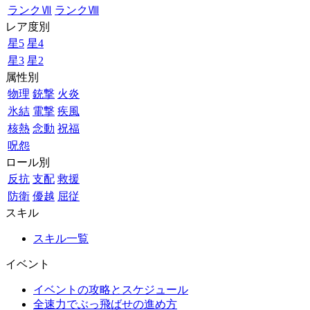
ランクⅦ
ランクⅧ
レア度別
星5
星4
星3
星2
属性別
物理
銃撃
火炎
氷結
電撃
疾風
核熱
念動
祝福
呪怨
ロール別
反抗
支配
救援
防衛
優越
屈従
スキル
スキル一覧
イベント
イベントの攻略とスケジュール
全速力でぶっ飛ばせの進め方