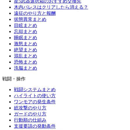
星5武器選択箱のおすすめ交換先
木内パレスはクリアしたら消える？
遠征のやり方と報酬
状態異常まとめ
目眩まとめ
忘却まとめ
睡眠まとめ
激怒まとめ
絶望まとめ
混乱まとめ
恐怖まとめ
洗脳まとめ
戦闘・操作
戦闘システムまとめ
ハイライトの使い方
ワンモアの発生条件
総攻撃のやり方
ガードのやり方
行動順の仕組み
支援要請の発動条件