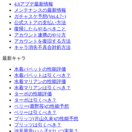
4.6アプデ最新情報
メンテナンスの最新情報
ガチャスケ予想(Ver.4.7~)
公式ストアの支払い方法
復帰したらやるべきこと
アカウント連携のやり方
アカウントを復旧する方法
キャラ消失不具合対処方法
最新キャラ
水着パペットの性能評価
水着パペットは引くべき？
水着マリアンの性能評価
水着マリアンは引くべき？
ターボの性能評価
ターボは引くべき？
ベリー(鹿野苺)の性能予想
ベリーは引くべき？
ブリッツ(片山久未)の性能予想
ブリッツは引くべき？
汐見琴音(ハム子)はいつ実装？