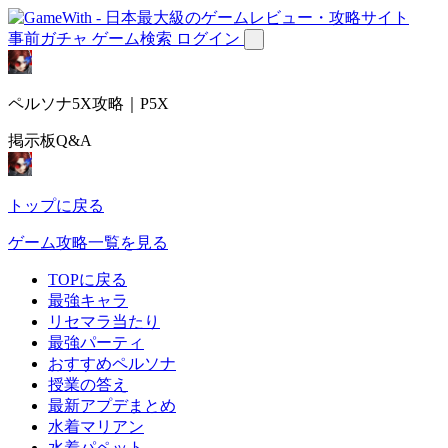
事前ガチャ
ゲーム検索
ログイン
ペルソナ5X攻略｜P5X
掲示板Q&A
トップに戻る
ゲーム攻略一覧を見る
TOPに戻る
最強キャラ
リセマラ当たり
最強パーティ
おすすめペルソナ
授業の答え
最新アプデまとめ
水着マリアン
水着パペット