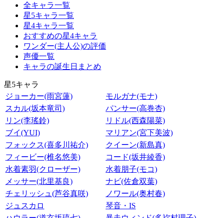
全キャラ一覧
星5キャラ一覧
星4キャラ一覧
おすすめの星4キャラ
ワンダー(主人公)の評価
声優一覧
キャラの誕生日まとめ
星5キャラ
ジョーカー(雨宮蓮)
モルガナ(モナ)
スカル(坂本竜司)
パンサー(高巻杏)
リン(李瑤鈴)
リドル(西森陽菜)
ブイ(YUI)
マリアン(宮下美波)
フォックス(喜多川祐介)
クイーン(新島真)
フィービー(椎名悠美)
コード(坂井綾香)
水着素羽(クローザー)
水着朋子(モコ)
メッサー(北里基良)
ナビ(佐倉双葉)
チェリッシュ(芦谷真咲)
ノワール(奥村春)
ジュスカロ
琴音・IS
ハウラー(道玄坂琉七)
暴走ウィンド(多祢村理子)