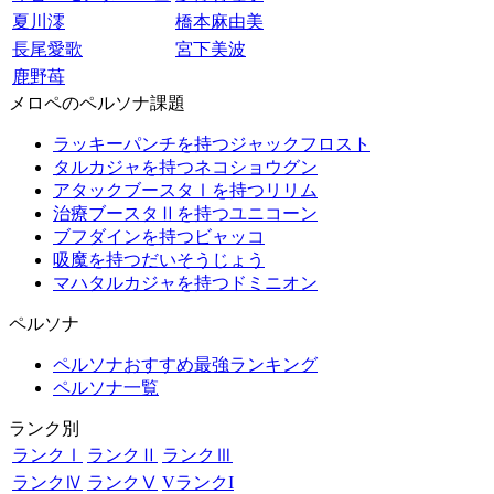
夏川澪
橋本麻由美
長尾愛歌
宮下美波
鹿野苺
メロペのペルソナ課題
ラッキーパンチを持つジャックフロスト
タルカジャを持つネコショウグン
アタックブースタⅠを持つリリム
治療ブースタⅡを持つユニコーン
ブフダインを持つビャッコ
吸魔を持つだいそうじょう
マハタルカジャを持つドミニオン
ペルソナ
ペルソナおすすめ最強ランキング
ペルソナ一覧
ランク別
ランクⅠ
ランクⅡ
ランクⅢ
ランクⅣ
ランクⅤ
VランクI