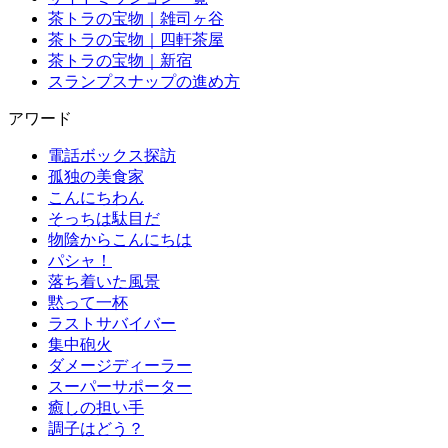
茶トラの宝物｜雑司ヶ谷
茶トラの宝物｜四軒茶屋
茶トラの宝物｜新宿
スランプスナップの進め方
アワード
電話ボックス探訪
孤独の美食家
こんにちわん
そっちは駄目だ
物陰からこんにちは
パシャ！
落ち着いた風景
黙って一杯
ラストサバイバー
集中砲火
ダメージディーラー
スーパーサポーター
癒しの担い手
調子はどう？