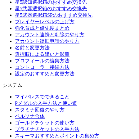
星5認知選択箱のおすすめ交換先
星5武器選択箱のおすすめ交換先
星5武器選択箱SPのおすすめ交換先
プレイヤーレベルの上げ方
強化育成と優先度まとめ
アカウント連携と削除のやり方
アカウント復旧申請のやり方
名前と変更方法
選択肢による違いと影響
プロフィールの編集方法
コントローラー接続方法
設定のおすすめと変更方法
システム
マイパレスでできること
Pメダルの入手方法と使い道
スタミナ回復のやり方
ペルソナ合体
ゴールドチケットの使い方
プラチナチケットの入手方法
スキーマおすすめとポイントの集め方