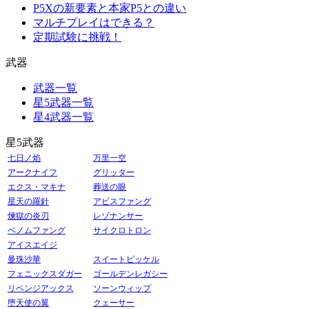
P5Xの新要素と本家P5との違い
マルチプレイはできる？
定期試験に挑戦！
武器
武器一覧
星5武器一覧
星4武器一覧
星5武器
七日ノ焰
万里一空
アークナイフ
グリッター
エクス・マキナ
葬送の眼
星天の羅針
アビスファング
煉獄の炎刃
レゾナンサー
ベノムファング
サイクロトロン
アイスエイジ
曼珠沙華
スイートピッケル
フェニックスダガー
ゴールデンレガシー
リベンジアックス
ソーンウィップ
堕天使の翼
クェーサー