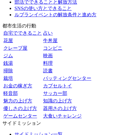
部活でできることと解放方法
SNSの使い方とできること
ルブランイベントの解放条件と進め方
都市生活の行動
自宅でできること
占い
花屋
牛丼屋
クレープ屋
コンビニ
ジム
映画
銭湯
料理
掃除
読書
栽培
バッティングセンター
お金の稼ぎ方
カプセルトイ
軽音部
サッカー部
魅力の上げ方
知識の上げ方
優しさの上げ方
器用さの上げ方
ゲームセンター
大食いチャレンジ
サイドミッション
サイドミッション一覧