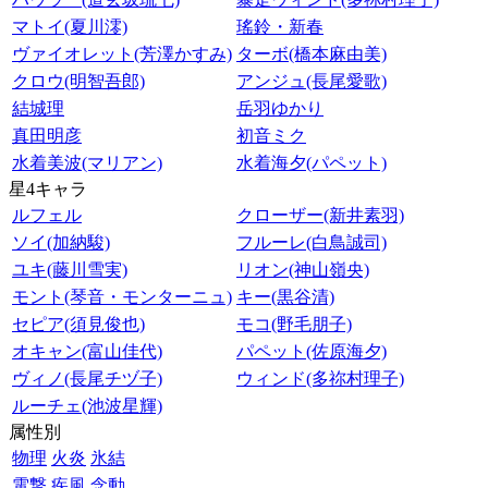
マトイ(夏川澪)
瑤鈴・新春
ヴァイオレット(芳澤かすみ)
ターボ(橋本麻由美)
クロウ(明智吾郎)
アンジュ(長尾愛歌)
結城理
岳羽ゆかり
真田明彦
初音ミク
水着美波(マリアン)
水着海夕(パペット)
星4キャラ
ルフェル
クローザー(新井素羽)
ソイ(加納駿)
フルーレ(白鳥誠司)
ユキ(藤川雪実)
リオン(神山嶺央)
モント(琴音・モンターニュ)
キー(黒谷清)
セピア(須見俊也)
モコ(野毛朋子)
オキャン(富山佳代)
パペット(佐原海夕)
ヴィノ(長尾チヅ子)
ウィンド(多祢村理子)
ルーチェ(池波星輝)
属性別
物理
火炎
氷結
電撃
疾風
念動