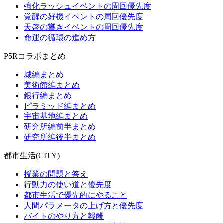
強化ラッシュイベントの周回優先度
覚醒の好機イベントの周回優先度
天啓の響きイベントの周回優先度
命運の循環の進め方
P5Rコラボまとめ
城編まとめ
美術館編まとめ
銀行編まとめ
ピラミッド編まとめ
宇宙基地編まとめ
研究所編前半まとめ
研究所編後半まとめ
都市生活(CITY)
授業の問題と答え
行動力の使い道と優先度
都市生活で優先的にやること
人間パラメータの上げ方と優先度
バイトのやり方と報酬