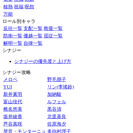
核熱
祝福
呪怨
万能
ロール別キャラ
反抗一覧
支配一覧
救援一覧
防衛一覧
優越一覧
屈従一覧
解明一覧
自律一覧
シナジー
シナジーの優先度と上げ方
シナジー攻略
メロペ
野毛朋子
YUI
リン(李瑤鈴)
新井素羽
加納駿
富山佳代
ルフェル
椎名悠美
黒谷清
坂井綾香
北里基良
芦谷真咲
佐原海夕
琴音・モンターニュ
多祢村理子