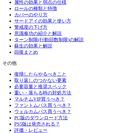
属性の効果と弱点の仕様
ロールの種類と特徴
カバーのやり方
サードアイの効果と使い方
警戒度の下げ方
意識奏功の紹介と解説
ターン制限(行動回数制限)の解説
蘇生の効果と解説
回復まとめ
その他
復帰したらやるべきこと
取り返しのつかない要素
必要容量と推奨スペック
重い・落ちる時の対処方法
マルチムVIP買うべき？
ファントムパス買うべき？
ウェルカムパス買うべき？
PC版のダウンロード方法
PS5版は発売される？
評価・レビュー