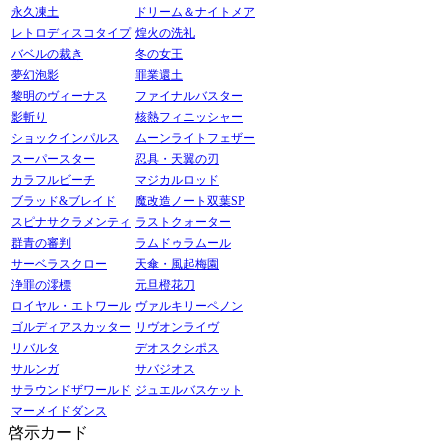
永久凍土
ドリーム＆ナイトメア
レトロディスコタイプ
煌火の洗礼
バベルの裁き
冬の女王
夢幻泡影
罪業還土
黎明のヴィーナス
ファイナルバスター
影斬り
核熱フィニッシャー
ショックインパルス
ムーンライトフェザー
スーパースター
忍具・天翼の刃
カラフルビーチ
マジカルロッド
ブラッド&ブレイド
魔改造ノート双葉SP
スピナサクラメンティ
ラストクォーター
群青の審判
ラムドゥラムール
サーベラスクロー
天傘・風起梅園
浄罪の澪標
元旦橙花刀
ロイヤル・エトワール
ヴァルキリーペノン
ゴルディアスカッター
リヴオンライヴ
リバルタ
デオスクシポス
サルンガ
サバジオス
サラウンドザワールド
ジュエルバスケット
マーメイドダンス
啓示カード