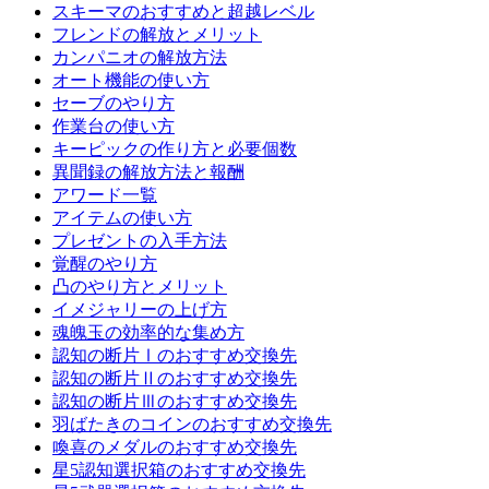
スキーマのおすすめと超越レベル
フレンドの解放とメリット
カンパニオの解放方法
オート機能の使い方
セーブのやり方
作業台の使い方
キーピックの作り方と必要個数
異聞録の解放方法と報酬
アワード一覧
アイテムの使い方
プレゼントの入手方法
覚醒のやり方
凸のやり方とメリット
イメジャリーの上げ方
魂魄玉の効率的な集め方
認知の断片Ⅰのおすすめ交換先
認知の断片Ⅱのおすすめ交換先
認知の断片Ⅲのおすすめ交換先
羽ばたきのコインのおすすめ交換先
喚喜のメダルのおすすめ交換先
星5認知選択箱のおすすめ交換先