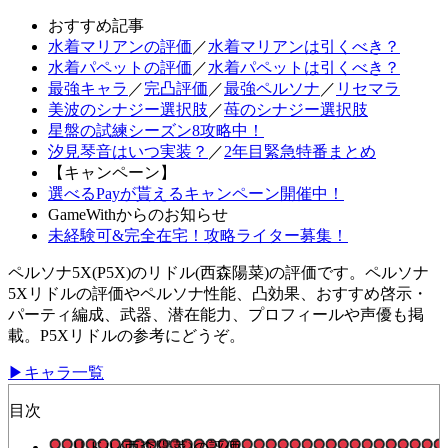
おすすめ記事
水着マリアンの評価
／
水着マリアンは引くべき？
水着パペットの評価
／
水着パペットは引くべき？
最強キャラ
／
完凸評価
／
最強ペルソナ
／
リセマラ
美波のシナジー選択肢
／
苺のシナジー選択肢
星盤の試練シーズン8攻略中！
汐見琴音はいつ実装？
／
2年目緊急特番まとめ
【キャンペーン】
選べるPayが貰えるキャンペーン開催中！
GameWithからのお知らせ
未経験可&完全在宅！攻略ライター募集！
ペルソナ5X(P5X)のリドル(西森陽菜)の評価です。ペルソナ
5Xリドルの評価やペルソナ性能、凸効果、おすすめ啓示・
パーティ編成、武器、潜在能力、プロフィールや声優も掲
載。P5Xリドルの参考にどうぞ。
▶キャラ一覧
目次
リドル(西森陽菜)の評価