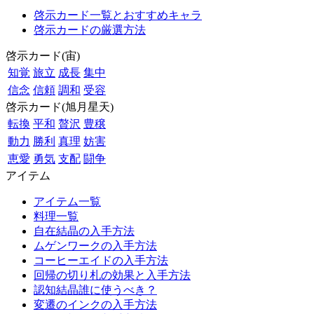
啓示カード一覧とおすすめキャラ
啓示カードの厳選方法
啓示カード(宙)
知覚
旅立
成長
集中
信念
信頼
調和
受容
啓示カード(旭月星天)
転換
平和
贅沢
豊穣
動力
勝利
真理
妨害
恵愛
勇気
支配
闘争
アイテム
アイテム一覧
料理一覧
自在結晶の入手方法
ムゲンワークの入手方法
コーヒーエイドの入手方法
回帰の切り札の効果と入手方法
認知結晶誰に使うべき？
変遷のインクの入手方法