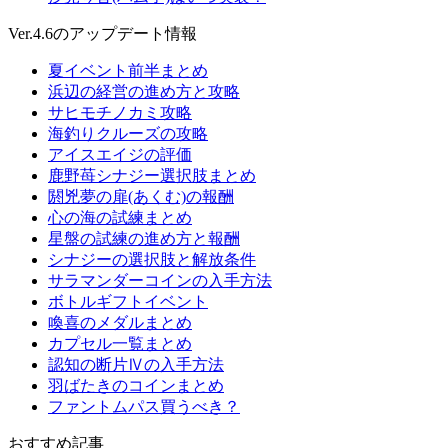
Ver.4.6のアップデート情報
夏イベント前半まとめ
浜辺の経営の進め方と攻略
サヒモチノカミ攻略
海釣りクルーズの攻略
アイスエイジの評価
鹿野苺シナジー選択肢まとめ
閼兇夢の扉(あくむ)の報酬
心の海の試練まとめ
星盤の試練の進め方と報酬
シナジーの選択肢と解放条件
サラマンダーコインの入手方法
ボトルギフトイベント
喚喜のメダルまとめ
カプセル一覧まとめ
認知の断片Ⅳの入手方法
羽ばたきのコインまとめ
ファントムパス買うべき？
おすすめ記事