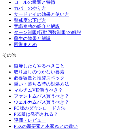
ロールの種類と特徴
カバーのやり方
サードアイの効果と使い方
警戒度の下げ方
意識奏功の紹介と解説
ターン制限(行動回数制限)の解説
蘇生の効果と解説
回復まとめ
その他
復帰したらやるべきこと
取り返しのつかない要素
必要容量と推奨スペック
重い・落ちる時の対処方法
マルチムVIP買うべき？
ファントムパス買うべき？
ウェルカムパス買うべき？
PC版のダウンロード方法
PS5版は発売される？
評価・レビュー
P5Xの新要素と本家P5との違い