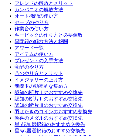
フレンドの解放とメリット
カンパニオの解放方法
オート機能の使い方
セーブのやり方
作業台の使い方
キーピックの作り方と必要個数
異聞録の解放方法と報酬
アワード一覧
アイテムの使い方
プレゼントの入手方法
覚醒のやり方
凸のやり方とメリット
イメジャリーの上げ方
魂魄玉の効率的な集め方
認知の断片Ⅰのおすすめ交換先
認知の断片Ⅱのおすすめ交換先
認知の断片Ⅲのおすすめ交換先
羽ばたきのコインのおすすめ交換先
喚喜のメダルのおすすめ交換先
星5認知選択箱のおすすめ交換先
星5武器選択箱のおすすめ交換先