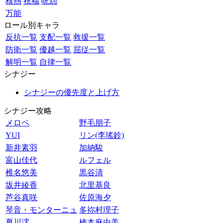
核熱
祝福
呪怨
万能
ロール別キャラ
反抗一覧
支配一覧
救援一覧
防衛一覧
優越一覧
屈従一覧
解明一覧
自律一覧
シナジー
シナジーの優先度と上げ方
シナジー攻略
メロペ
野毛朋子
YUI
リン(李瑤鈴)
新井素羽
加納駿
富山佳代
ルフェル
椎名悠美
黒谷清
坂井綾香
北里基良
芦谷真咲
佐原海夕
琴音・モンターニュ
多祢村理子
夏川澪
橋本麻由美