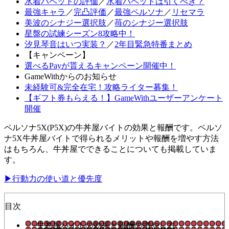
水着パペットの評価
／
水着パペットは引くべき？
最強キャラ
／
完凸評価
／
最強ペルソナ
／
リセマラ
美波のシナジー選択肢
／
苺のシナジー選択肢
星盤の試練シーズン8攻略中！
汐見琴音はいつ実装？
／
2年目緊急特番まとめ
【キャンペーン】
選べるPayが貰えるキャンペーン開催中！
GameWithからのお知らせ
未経験可&完全在宅！攻略ライター募集！
【ギフト券もらえる！】GameWithユーザーアンケート
開催
ペルソナ5X(P5X)の牛丼屋バイトの効果と報酬です。ペルソ
ナ5X牛丼屋バイトで得られるメリットや報酬を増やす方法
はもちろん、牛丼屋でできることについても掲載していま
す。
▶行動力の使い道と優先度
目次
牛丼屋バイトの効果と報酬の増やし方