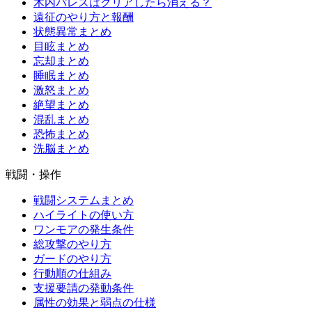
木内パレスはクリアしたら消える？
遠征のやり方と報酬
状態異常まとめ
目眩まとめ
忘却まとめ
睡眠まとめ
激怒まとめ
絶望まとめ
混乱まとめ
恐怖まとめ
洗脳まとめ
戦闘・操作
戦闘システムまとめ
ハイライトの使い方
ワンモアの発生条件
総攻撃のやり方
ガードのやり方
行動順の仕組み
支援要請の発動条件
属性の効果と弱点の仕様