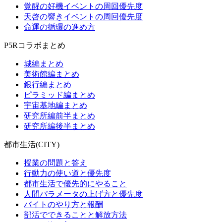
覚醒の好機イベントの周回優先度
天啓の響きイベントの周回優先度
命運の循環の進め方
P5Rコラボまとめ
城編まとめ
美術館編まとめ
銀行編まとめ
ピラミッド編まとめ
宇宙基地編まとめ
研究所編前半まとめ
研究所編後半まとめ
都市生活(CITY)
授業の問題と答え
行動力の使い道と優先度
都市生活で優先的にやること
人間パラメータの上げ方と優先度
バイトのやり方と報酬
部活でできることと解放方法