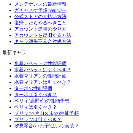
メンテナンスの最新情報
ガチャスケ予想(Ver.4.7~)
公式ストアの支払い方法
復帰したらやるべきこと
アカウント連携のやり方
アカウントを復旧する方法
キャラ消失不具合対処方法
最新キャラ
水着パペットの性能評価
水着パペットは引くべき？
水着マリアンの性能評価
水着マリアンは引くべき？
ターボの性能評価
ターボは引くべき？
ベリィ(鹿野苺)の性能予想
ベリィは引くべき？
ブリッツ(片山久未)の性能予想
ブリッツは引くべき？
汐見琴音(ハム子)はいつ実装？