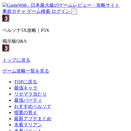
事前ガチャ
ゲーム検索
ログイン
ペルソナ5X攻略｜P5X
掲示板Q&A
トップに戻る
ゲーム攻略一覧を見る
TOPに戻る
最強キャラ
リセマラ当たり
最強パーティ
おすすめペルソナ
授業の答え
最新アプデまとめ
水着マリアン
水着パペット