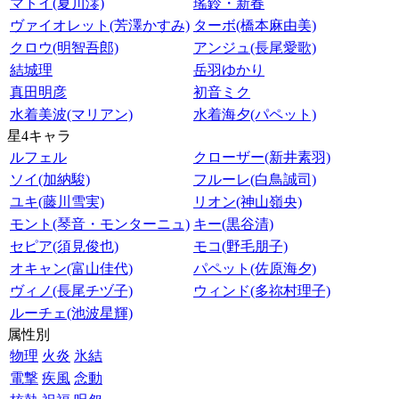
マトイ(夏川澪)
瑤鈴・新春
ヴァイオレット(芳澤かすみ)
ターボ(橋本麻由美)
クロウ(明智吾郎)
アンジュ(長尾愛歌)
結城理
岳羽ゆかり
真田明彦
初音ミク
水着美波(マリアン)
水着海夕(パペット)
星4キャラ
ルフェル
クローザー(新井素羽)
ソイ(加納駿)
フルーレ(白鳥誠司)
ユキ(藤川雪実)
リオン(神山嶺央)
モント(琴音・モンターニュ)
キー(黒谷清)
セピア(須見俊也)
モコ(野毛朋子)
オキャン(富山佳代)
パペット(佐原海夕)
ヴィノ(長尾チヅ子)
ウィンド(多祢村理子)
ルーチェ(池波星輝)
属性別
物理
火炎
氷結
電撃
疾風
念動