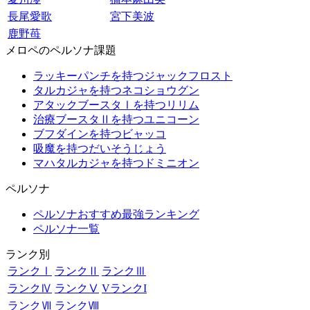
長尾愛歌
宮下美波
鹿野苺
メロペのペルソナ課題
ラッキーパンチを持つジャックフロスト
タルカジャを持つネコショウグン
アタックブースタⅠを持つリリム
治療ブースタⅡを持つユニコーン
ブフダインを持つビャッコ
吸魔を持つだいそうじょう
マハタルカジャを持つドミニオン
ペルソナ
ペルソナおすすめ最強ランキング
ペルソナ一覧
ランク別
ランクⅠ
ランクⅡ
ランクⅢ
ランクⅣ
ランクⅤ
VランクI
ランクⅦ
ランクⅧ