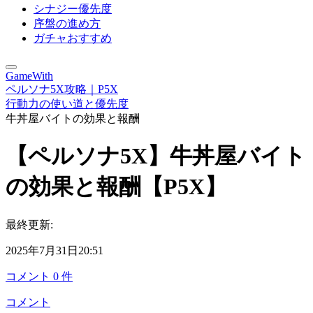
シナジー優先度
序盤の進め方
ガチャおすすめ
GameWith
ペルソナ5X攻略｜P5X
行動力の使い道と優先度
牛丼屋バイトの効果と報酬
【ペルソナ5X】牛丼屋バイト
の効果と報酬【P5X】
最終更新:
2025年7月31日20:51
コメント
0
件
コメント