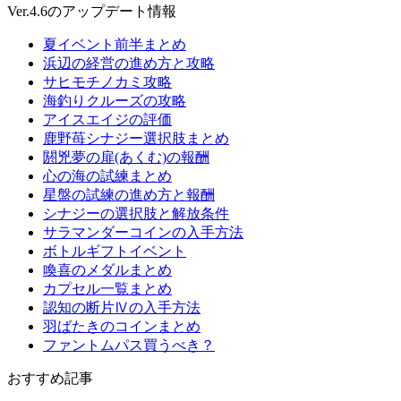
Ver.4.6のアップデート情報
夏イベント前半まとめ
浜辺の経営の進め方と攻略
サヒモチノカミ攻略
海釣りクルーズの攻略
アイスエイジの評価
鹿野苺シナジー選択肢まとめ
閼兇夢の扉(あくむ)の報酬
心の海の試練まとめ
星盤の試練の進め方と報酬
シナジーの選択肢と解放条件
サラマンダーコインの入手方法
ボトルギフトイベント
喚喜のメダルまとめ
カプセル一覧まとめ
認知の断片Ⅳの入手方法
羽ばたきのコインまとめ
ファントムパス買うべき？
おすすめ記事