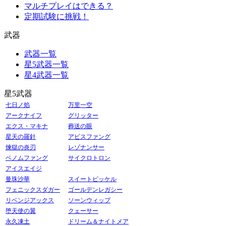
マルチプレイはできる？
定期試験に挑戦！
武器
武器一覧
星5武器一覧
星4武器一覧
星5武器
七日ノ焰
万里一空
アークナイフ
グリッター
エクス・マキナ
葬送の眼
星天の羅針
アビスファング
煉獄の炎刃
レゾナンサー
ベノムファング
サイクロトロン
アイスエイジ
曼珠沙華
スイートピッケル
フェニックスダガー
ゴールデンレガシー
リベンジアックス
ソーンウィップ
堕天使の翼
クェーサー
永久凍土
ドリーム＆ナイトメア