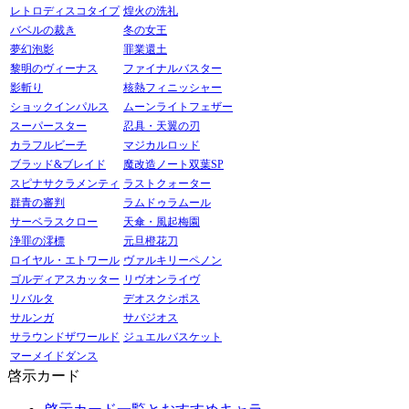
レトロディスコタイプ
煌火の洗礼
バベルの裁き
冬の女王
夢幻泡影
罪業還土
黎明のヴィーナス
ファイナルバスター
影斬り
核熱フィニッシャー
ショックインパルス
ムーンライトフェザー
スーパースター
忍具・天翼の刃
カラフルビーチ
マジカルロッド
ブラッド&ブレイド
魔改造ノート双葉SP
スピナサクラメンティ
ラストクォーター
群青の審判
ラムドゥラムール
サーベラスクロー
天傘・風起梅園
浄罪の澪標
元旦橙花刀
ロイヤル・エトワール
ヴァルキリーペノン
ゴルディアスカッター
リヴオンライヴ
リバルタ
デオスクシポス
サルンガ
サバジオス
サラウンドザワールド
ジュエルバスケット
マーメイドダンス
啓示カード