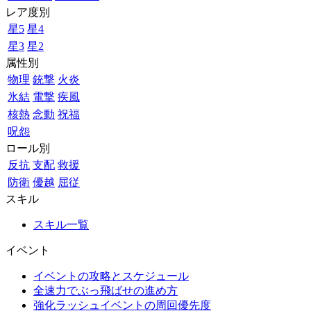
レア度別
星5
星4
星3
星2
属性別
物理
銃撃
火炎
氷結
電撃
疾風
核熱
念動
祝福
呪怨
ロール別
反抗
支配
救援
防衛
優越
屈従
スキル
スキル一覧
イベント
イベントの攻略とスケジュール
全速力でぶっ飛ばせの進め方
強化ラッシュイベントの周回優先度