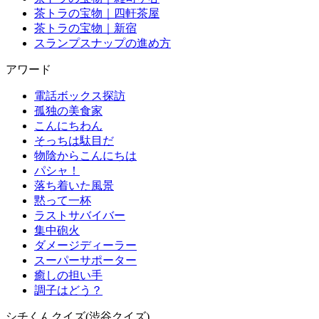
茶トラの宝物｜四軒茶屋
茶トラの宝物｜新宿
スランプスナップの進め方
アワード
電話ボックス探訪
孤独の美食家
こんにちわん
そっちは駄目だ
物陰からこんにちは
パシャ！
落ち着いた風景
黙って一杯
ラストサバイバー
集中砲火
ダメージディーラー
スーパーサポーター
癒しの担い手
調子はどう？
シチくんクイズ(渋谷クイズ)