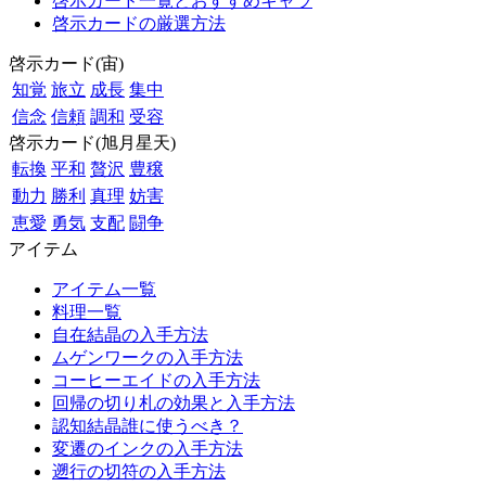
啓示カード一覧とおすすめキャラ
啓示カードの厳選方法
啓示カード(宙)
知覚
旅立
成長
集中
信念
信頼
調和
受容
啓示カード(旭月星天)
転換
平和
贅沢
豊穣
動力
勝利
真理
妨害
恵愛
勇気
支配
闘争
アイテム
アイテム一覧
料理一覧
自在結晶の入手方法
ムゲンワークの入手方法
コーヒーエイドの入手方法
回帰の切り札の効果と入手方法
認知結晶誰に使うべき？
変遷のインクの入手方法
遡行の切符の入手方法