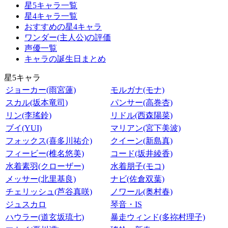
星5キャラ一覧
星4キャラ一覧
おすすめの星4キャラ
ワンダー(主人公)の評価
声優一覧
キャラの誕生日まとめ
星5キャラ
ジョーカー(雨宮蓮)
モルガナ(モナ)
スカル(坂本竜司)
パンサー(高巻杏)
リン(李瑤鈴)
リドル(西森陽菜)
ブイ(YUI)
マリアン(宮下美波)
フォックス(喜多川祐介)
クイーン(新島真)
フィービー(椎名悠美)
コード(坂井綾香)
水着素羽(クローザー)
水着朋子(モコ)
メッサー(北里基良)
ナビ(佐倉双葉)
チェリッシュ(芦谷真咲)
ノワール(奥村春)
ジュスカロ
琴音・IS
ハウラー(道玄坂琉七)
暴走ウィンド(多祢村理子)