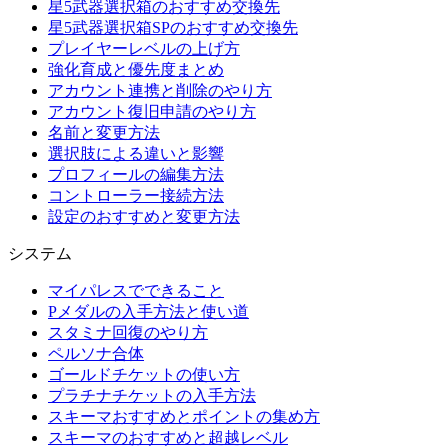
星5武器選択箱のおすすめ交換先
星5武器選択箱SPのおすすめ交換先
プレイヤーレベルの上げ方
強化育成と優先度まとめ
アカウント連携と削除のやり方
アカウント復旧申請のやり方
名前と変更方法
選択肢による違いと影響
プロフィールの編集方法
コントローラー接続方法
設定のおすすめと変更方法
システム
マイパレスでできること
Pメダルの入手方法と使い道
スタミナ回復のやり方
ペルソナ合体
ゴールドチケットの使い方
プラチナチケットの入手方法
スキーマおすすめとポイントの集め方
スキーマのおすすめと超越レベル