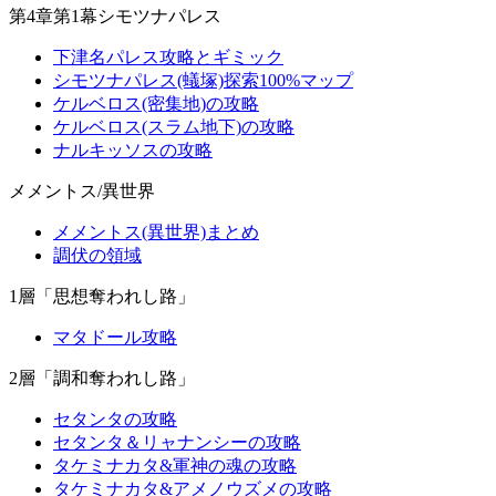
第4章第1幕シモツナパレス
下津名パレス攻略とギミック
シモツナパレス(蟻塚)探索100%マップ
ケルベロス(密集地)の攻略
ケルベロス(スラム地下)の攻略
ナルキッソスの攻略
メメントス/異世界
メメントス(異世界)まとめ
調伏の領域
1層「思想奪われし路」
マタドール攻略
2層「調和奪われし路」
セタンタの攻略
セタンタ＆リャナンシーの攻略
タケミナカタ&軍神の魂の攻略
タケミナカタ&アメノウズメの攻略