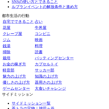
SNSの使い方とできること
ルブランイベントの解放条件と進め方
都市生活の行動
自宅でできること
占い
花屋
牛丼屋
クレープ屋
コンビニ
ジム
映画
銭湯
料理
掃除
読書
栽培
バッティングセンター
お金の稼ぎ方
カプセルトイ
軽音部
サッカー部
魅力の上げ方
知識の上げ方
優しさの上げ方
器用さの上げ方
ゲームセンター
大食いチャレンジ
サイドミッション
サイドミッション一覧
茶トラの宝物｜雑司ヶ谷