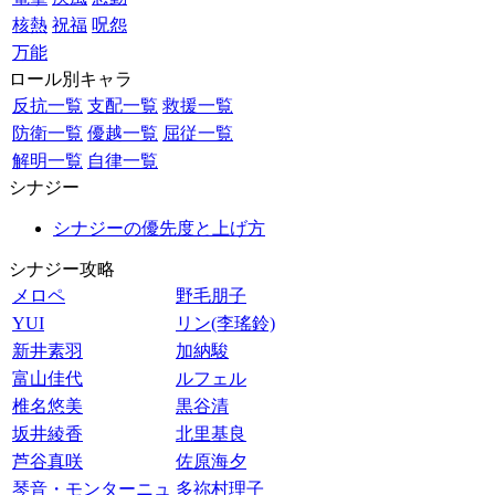
核熱
祝福
呪怨
万能
ロール別キャラ
反抗一覧
支配一覧
救援一覧
防衛一覧
優越一覧
屈従一覧
解明一覧
自律一覧
シナジー
シナジーの優先度と上げ方
シナジー攻略
メロペ
野毛朋子
YUI
リン(李瑤鈴)
新井素羽
加納駿
富山佳代
ルフェル
椎名悠美
黒谷清
坂井綾香
北里基良
芦谷真咲
佐原海夕
琴音・モンターニュ
多祢村理子