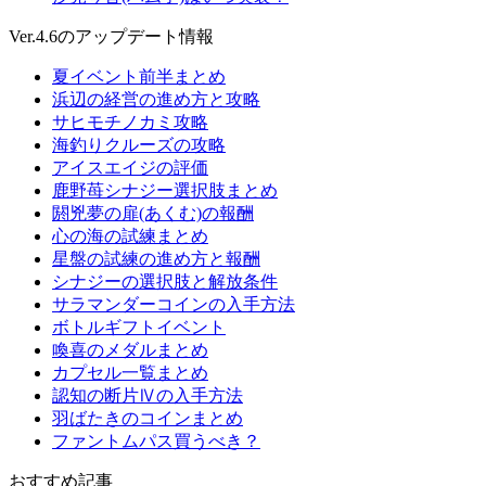
Ver.4.6のアップデート情報
夏イベント前半まとめ
浜辺の経営の進め方と攻略
サヒモチノカミ攻略
海釣りクルーズの攻略
アイスエイジの評価
鹿野苺シナジー選択肢まとめ
閼兇夢の扉(あくむ)の報酬
心の海の試練まとめ
星盤の試練の進め方と報酬
シナジーの選択肢と解放条件
サラマンダーコインの入手方法
ボトルギフトイベント
喚喜のメダルまとめ
カプセル一覧まとめ
認知の断片Ⅳの入手方法
羽ばたきのコインまとめ
ファントムパス買うべき？
おすすめ記事