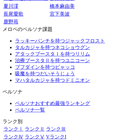
夏川澪
橋本麻由美
長尾愛歌
宮下美波
鹿野苺
メロペのペルソナ課題
ラッキーパンチを持つジャックフロスト
タルカジャを持つネコショウグン
アタックブースタⅠを持つリリム
治療ブースタⅡを持つユニコーン
ブフダインを持つビャッコ
吸魔を持つだいそうじょう
マハタルカジャを持つドミニオン
ペルソナ
ペルソナおすすめ最強ランキング
ペルソナ一覧
ランク別
ランクⅠ
ランクⅡ
ランクⅢ
ランクⅣ
ランクⅤ
VランクI