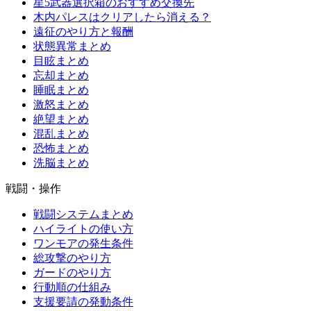
星5武器選択箱のおすすめ交換先
木内パレスはクリアしたら消える？
遠征のやり方と報酬
状態異常まとめ
目眩まとめ
忘却まとめ
睡眠まとめ
激怒まとめ
絶望まとめ
混乱まとめ
恐怖まとめ
洗脳まとめ
戦闘・操作
戦闘システムまとめ
ハイライトの使い方
ワンモアの発生条件
総攻撃のやり方
ガードのやり方
行動順の仕組み
支援要請の発動条件