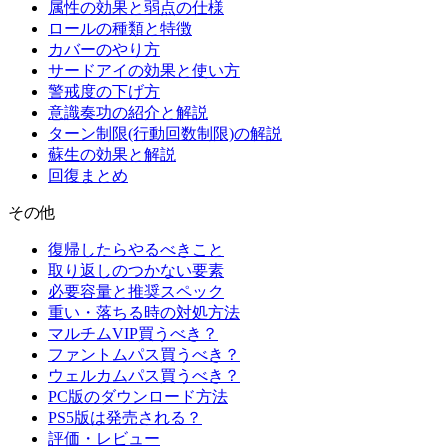
属性の効果と弱点の仕様
ロールの種類と特徴
カバーのやり方
サードアイの効果と使い方
警戒度の下げ方
意識奏功の紹介と解説
ターン制限(行動回数制限)の解説
蘇生の効果と解説
回復まとめ
その他
復帰したらやるべきこと
取り返しのつかない要素
必要容量と推奨スペック
重い・落ちる時の対処方法
マルチムVIP買うべき？
ファントムパス買うべき？
ウェルカムパス買うべき？
PC版のダウンロード方法
PS5版は発売される？
評価・レビュー