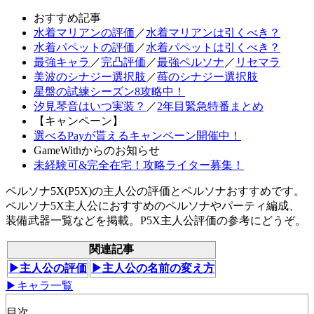
おすすめ記事
水着マリアンの評価
／
水着マリアンは引くべき？
水着パペットの評価
／
水着パペットは引くべき？
最強キャラ
／
完凸評価
／
最強ペルソナ
／
リセマラ
美波のシナジー選択肢
／
苺のシナジー選択肢
星盤の試練シーズン8攻略中！
汐見琴音はいつ実装？
／
2年目緊急特番まとめ
【キャンペーン】
選べるPayが貰えるキャンペーン開催中！
GameWithからのお知らせ
未経験可&完全在宅！攻略ライター募集！
ペルソナ5X(P5X)の主人公の評価とペルソナおすすめです。
ペルソナ5X主人公におすすめのペルソナやパーティ編成、
装備武器一覧などを掲載。P5X主人公評価の参考にどうぞ。
関連記事
▶主人公の評価
▶主人公の名前の変え方
▶キャラ一覧
目次