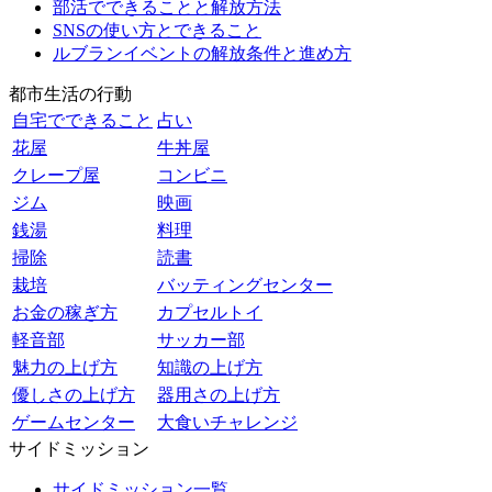
部活でできることと解放方法
SNSの使い方とできること
ルブランイベントの解放条件と進め方
都市生活の行動
自宅でできること
占い
花屋
牛丼屋
クレープ屋
コンビニ
ジム
映画
銭湯
料理
掃除
読書
栽培
バッティングセンター
お金の稼ぎ方
カプセルトイ
軽音部
サッカー部
魅力の上げ方
知識の上げ方
優しさの上げ方
器用さの上げ方
ゲームセンター
大食いチャレンジ
サイドミッション
サイドミッション一覧