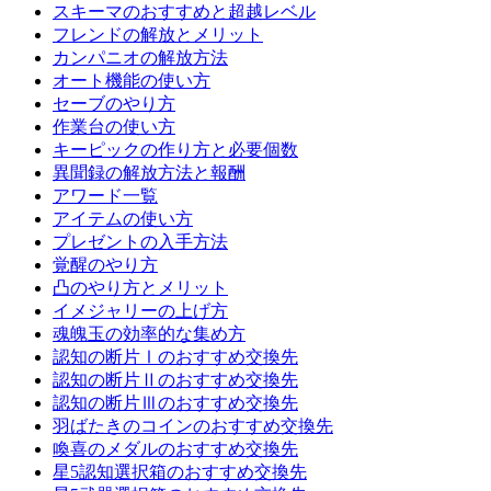
スキーマのおすすめと超越レベル
フレンドの解放とメリット
カンパニオの解放方法
オート機能の使い方
セーブのやり方
作業台の使い方
キーピックの作り方と必要個数
異聞録の解放方法と報酬
アワード一覧
アイテムの使い方
プレゼントの入手方法
覚醒のやり方
凸のやり方とメリット
イメジャリーの上げ方
魂魄玉の効率的な集め方
認知の断片Ⅰのおすすめ交換先
認知の断片Ⅱのおすすめ交換先
認知の断片Ⅲのおすすめ交換先
羽ばたきのコインのおすすめ交換先
喚喜のメダルのおすすめ交換先
星5認知選択箱のおすすめ交換先