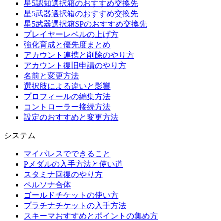
星5認知選択箱のおすすめ交換先
星5武器選択箱のおすすめ交換先
星5武器選択箱SPのおすすめ交換先
プレイヤーレベルの上げ方
強化育成と優先度まとめ
アカウント連携と削除のやり方
アカウント復旧申請のやり方
名前と変更方法
選択肢による違いと影響
プロフィールの編集方法
コントローラー接続方法
設定のおすすめと変更方法
システム
マイパレスでできること
Pメダルの入手方法と使い道
スタミナ回復のやり方
ペルソナ合体
ゴールドチケットの使い方
プラチナチケットの入手方法
スキーマおすすめとポイントの集め方