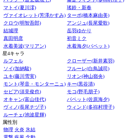
マトイ(夏川澪)
瑤鈴・新春
ヴァイオレット(芳澤かすみ)
ターボ(橋本麻由美)
クロウ(明智吾郎)
アンジュ(長尾愛歌)
結城理
岳羽ゆかり
真田明彦
初音ミク
水着美波(マリアン)
水着海夕(パペット)
星4キャラ
ルフェル
クローザー(新井素羽)
ソイ(加納駿)
フルーレ(白鳥誠司)
ユキ(藤川雪実)
リオン(神山嶺央)
モント(琴音・モンターニュ)
キー(黒谷清)
セピア(須見俊也)
モコ(野毛朋子)
オキャン(富山佳代)
パペット(佐原海夕)
ヴィノ(長尾チヅ子)
ウィンド(多祢村理子)
ルーチェ(池波星輝)
属性別
物理
火炎
氷結
電撃
疾風
念動