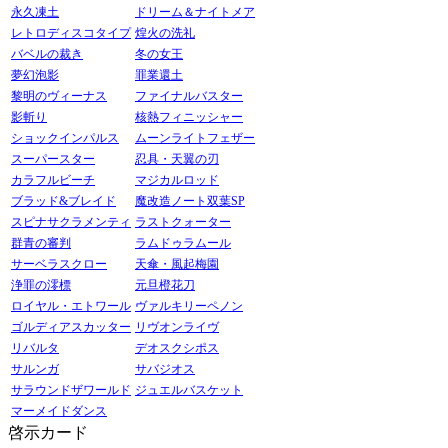
永久凍土
ドリーム＆ナイトメア
レトロディスコタイプ
煌火の洗礼
バベルの裁き
冬の女王
夢幻泡影
罪業還土
黎明のヴィーナス
ファイナルバスター
影斬り
核熱フィニッシャー
ショックインパルス
ムーンライトフェザー
スーパースター
忍具・天翼の刃
カラフルビーチ
マジカルロッド
ブラッド&ブレイド
魔改造ノート双葉SP
スピナサクラメンティ
ラストクォーター
群青の審判
ラムドゥラムール
サーベラスクロー
天傘・風起梅園
浄罪の澪標
元旦橙花刀
ロイヤル・エトワール
ヴァルキリーペノン
ゴルディアスカッター
リヴオンライヴ
リバルタ
デオスクシポス
サルンガ
サバジオス
サラウンドザワールド
ジュエルバスケット
マーメイドダンス
啓示カード