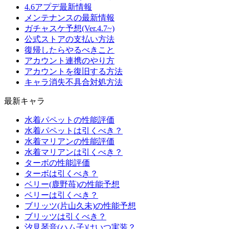
4.6アプデ最新情報
メンテナンスの最新情報
ガチャスケ予想(Ver.4.7~)
公式ストアの支払い方法
復帰したらやるべきこと
アカウント連携のやり方
アカウントを復旧する方法
キャラ消失不具合対処方法
最新キャラ
水着パペットの性能評価
水着パペットは引くべき？
水着マリアンの性能評価
水着マリアンは引くべき？
ターボの性能評価
ターボは引くべき？
ベリー(鹿野苺)の性能予想
ベリーは引くべき？
ブリッツ(片山久未)の性能予想
ブリッツは引くべき？
汐見琴音(ハム子)はいつ実装？