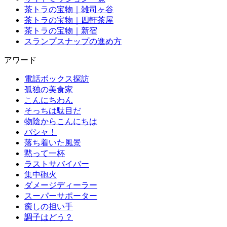
茶トラの宝物｜雑司ヶ谷
茶トラの宝物｜四軒茶屋
茶トラの宝物｜新宿
スランプスナップの進め方
アワード
電話ボックス探訪
孤独の美食家
こんにちわん
そっちは駄目だ
物陰からこんにちは
パシャ！
落ち着いた風景
黙って一杯
ラストサバイバー
集中砲火
ダメージディーラー
スーパーサポーター
癒しの担い手
調子はどう？