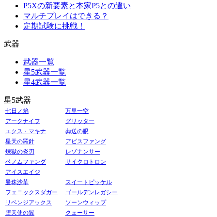
P5Xの新要素と本家P5との違い
マルチプレイはできる？
定期試験に挑戦！
武器
武器一覧
星5武器一覧
星4武器一覧
星5武器
七日ノ焰
万里一空
アークナイフ
グリッター
エクス・マキナ
葬送の眼
星天の羅針
アビスファング
煉獄の炎刃
レゾナンサー
ベノムファング
サイクロトロン
アイスエイジ
曼珠沙華
スイートピッケル
フェニックスダガー
ゴールデンレガシー
リベンジアックス
ソーンウィップ
堕天使の翼
クェーサー