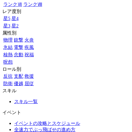
ランクⅦ
ランクⅧ
レア度別
星5
星4
星3
星2
属性別
物理
銃撃
火炎
氷結
電撃
疾風
核熱
念動
祝福
呪怨
ロール別
反抗
支配
救援
防衛
優越
屈従
スキル
スキル一覧
イベント
イベントの攻略とスケジュール
全速力でぶっ飛ばせの進め方