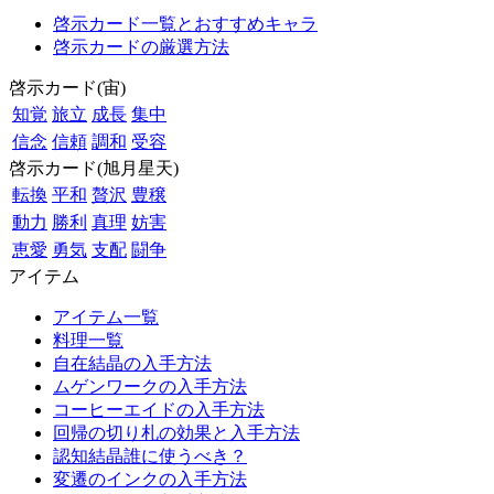
啓示カード一覧とおすすめキャラ
啓示カードの厳選方法
啓示カード(宙)
知覚
旅立
成長
集中
信念
信頼
調和
受容
啓示カード(旭月星天)
転換
平和
贅沢
豊穣
動力
勝利
真理
妨害
恵愛
勇気
支配
闘争
アイテム
アイテム一覧
料理一覧
自在結晶の入手方法
ムゲンワークの入手方法
コーヒーエイドの入手方法
回帰の切り札の効果と入手方法
認知結晶誰に使うべき？
変遷のインクの入手方法