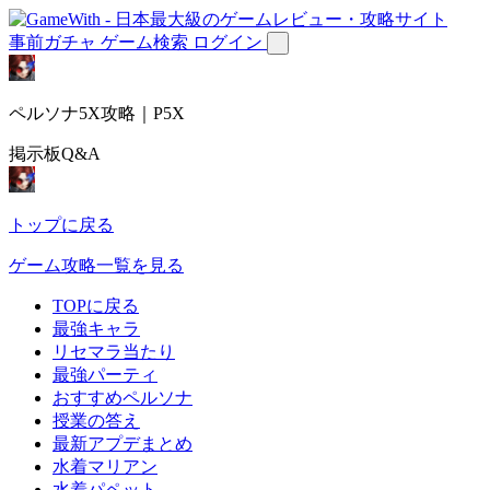
事前ガチャ
ゲーム検索
ログイン
ペルソナ5X攻略｜P5X
掲示板Q&A
トップに戻る
ゲーム攻略一覧を見る
TOPに戻る
最強キャラ
リセマラ当たり
最強パーティ
おすすめペルソナ
授業の答え
最新アプデまとめ
水着マリアン
水着パペット