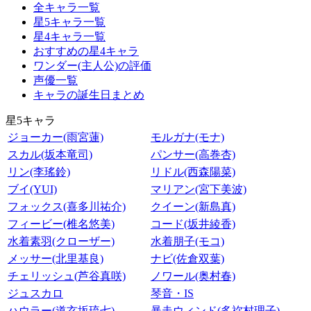
全キャラ一覧
星5キャラ一覧
星4キャラ一覧
おすすめの星4キャラ
ワンダー(主人公)の評価
声優一覧
キャラの誕生日まとめ
星5キャラ
ジョーカー(雨宮蓮)
モルガナ(モナ)
スカル(坂本竜司)
パンサー(高巻杏)
リン(李瑤鈴)
リドル(西森陽菜)
ブイ(YUI)
マリアン(宮下美波)
フォックス(喜多川祐介)
クイーン(新島真)
フィービー(椎名悠美)
コード(坂井綾香)
水着素羽(クローザー)
水着朋子(モコ)
メッサー(北里基良)
ナビ(佐倉双葉)
チェリッシュ(芦谷真咲)
ノワール(奥村春)
ジュスカロ
琴音・IS
ハウラー(道玄坂琉七)
暴走ウィンド(多祢村理子)