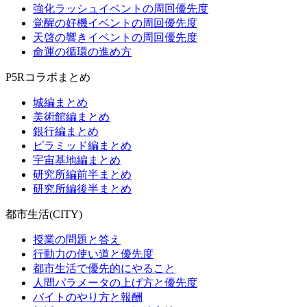
強化ラッシュイベントの周回優先度
覚醒の好機イベントの周回優先度
天啓の響きイベントの周回優先度
命運の循環の進め方
P5Rコラボまとめ
城編まとめ
美術館編まとめ
銀行編まとめ
ピラミッド編まとめ
宇宙基地編まとめ
研究所編前半まとめ
研究所編後半まとめ
都市生活(CITY)
授業の問題と答え
行動力の使い道と優先度
都市生活で優先的にやること
人間パラメータの上げ方と優先度
バイトのやり方と報酬