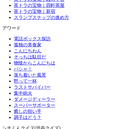
茶トラの宝物｜四軒茶屋
茶トラの宝物｜新宿
スランプスナップの進め方
アワード
電話ボックス探訪
孤独の美食家
こんにちわん
そっちは駄目だ
物陰からこんにちは
パシャ！
落ち着いた風景
黙って一杯
ラストサバイバー
集中砲火
ダメージディーラー
スーパーサポーター
癒しの担い手
調子はどう？
シチくんクイズ(渋谷クイズ)