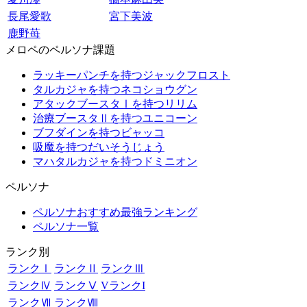
長尾愛歌
宮下美波
鹿野苺
メロペのペルソナ課題
ラッキーパンチを持つジャックフロスト
タルカジャを持つネコショウグン
アタックブースタⅠを持つリリム
治療ブースタⅡを持つユニコーン
ブフダインを持つビャッコ
吸魔を持つだいそうじょう
マハタルカジャを持つドミニオン
ペルソナ
ペルソナおすすめ最強ランキング
ペルソナ一覧
ランク別
ランクⅠ
ランクⅡ
ランクⅢ
ランクⅣ
ランクⅤ
VランクI
ランクⅦ
ランクⅧ