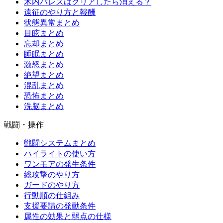
木内パレスはクリアしたら消える？
遠征のやり方と報酬
状態異常まとめ
目眩まとめ
忘却まとめ
睡眠まとめ
激怒まとめ
絶望まとめ
混乱まとめ
恐怖まとめ
洗脳まとめ
戦闘・操作
戦闘システムまとめ
ハイライトの使い方
ワンモアの発生条件
総攻撃のやり方
ガードのやり方
行動順の仕組み
支援要請の発動条件
属性の効果と弱点の仕様