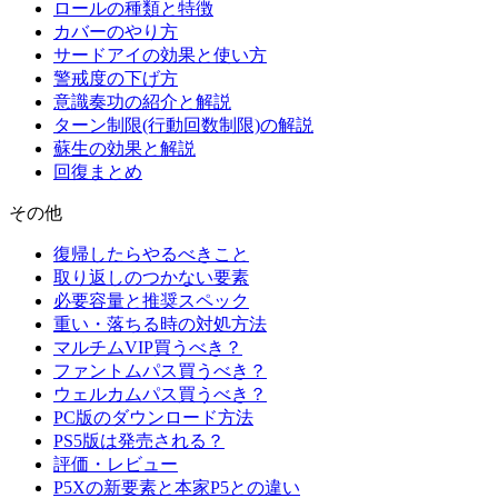
ロールの種類と特徴
カバーのやり方
サードアイの効果と使い方
警戒度の下げ方
意識奏功の紹介と解説
ターン制限(行動回数制限)の解説
蘇生の効果と解説
回復まとめ
その他
復帰したらやるべきこと
取り返しのつかない要素
必要容量と推奨スペック
重い・落ちる時の対処方法
マルチムVIP買うべき？
ファントムパス買うべき？
ウェルカムパス買うべき？
PC版のダウンロード方法
PS5版は発売される？
評価・レビュー
P5Xの新要素と本家P5との違い