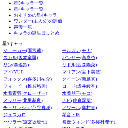
星5キャラ一覧
星4キャラ一覧
おすすめの星4キャラ
ワンダー(主人公)の評価
声優一覧
キャラの誕生日まとめ
星5キャラ
ジョーカー(雨宮蓮)
モルガナ(モナ)
スカル(坂本竜司)
パンサー(高巻杏)
リン(李瑤鈴)
リドル(西森陽菜)
ブイ(YUI)
マリアン(宮下美波)
フォックス(喜多川祐介)
クイーン(新島真)
フィービー(椎名悠美)
コード(坂井綾香)
水着素羽(クローザー)
水着朋子(モコ)
メッサー(北里基良)
ナビ(佐倉双葉)
チェリッシュ(芦谷真咲)
ノワール(奥村春)
ジュスカロ
琴音・IS
ハウラー(道玄坂琉七)
暴走ウィンド(多祢村理子)