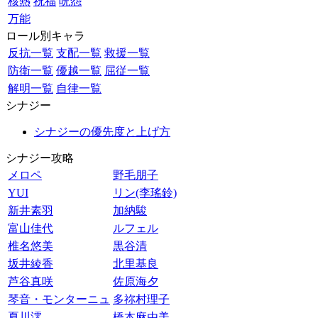
核熱
祝福
呪怨
万能
ロール別キャラ
反抗一覧
支配一覧
救援一覧
防衛一覧
優越一覧
屈従一覧
解明一覧
自律一覧
シナジー
シナジーの優先度と上げ方
シナジー攻略
メロペ
野毛朋子
YUI
リン(李瑤鈴)
新井素羽
加納駿
富山佳代
ルフェル
椎名悠美
黒谷清
坂井綾香
北里基良
芦谷真咲
佐原海夕
琴音・モンターニュ
多祢村理子
夏川澪
橋本麻由美