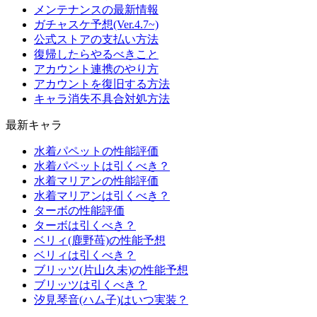
メンテナンスの最新情報
ガチャスケ予想(Ver.4.7~)
公式ストアの支払い方法
復帰したらやるべきこと
アカウント連携のやり方
アカウントを復旧する方法
キャラ消失不具合対処方法
最新キャラ
水着パペットの性能評価
水着パペットは引くべき？
水着マリアンの性能評価
水着マリアンは引くべき？
ターボの性能評価
ターボは引くべき？
ベリィ(鹿野苺)の性能予想
ベリィは引くべき？
ブリッツ(片山久未)の性能予想
ブリッツは引くべき？
汐見琴音(ハム子)はいつ実装？