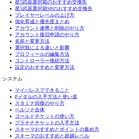
星5武器選択箱のおすすめ交換先
星5武器選択箱SPのおすすめ交換先
プレイヤーレベルの上げ方
強化育成と優先度まとめ
アカウント連携と削除のやり方
アカウント復旧申請のやり方
名前と変更方法
選択肢による違いと影響
プロフィールの編集方法
コントローラー接続方法
設定のおすすめと変更方法
システム
マイパレスでできること
Pメダルの入手方法と使い道
スタミナ回復のやり方
ペルソナ合体
ゴールドチケットの使い方
プラチナチケットの入手方法
スキーマおすすめとポイントの集め方
スキーマのおすすめと超越レベル