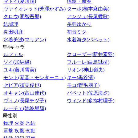
マトイ(夏川澪)
瑤鈴・新春
ヴァイオレット(芳澤かすみ)
ターボ(橋本麻由美)
クロウ(明智吾郎)
アンジュ(長尾愛歌)
結城理
岳羽ゆかり
真田明彦
初音ミク
水着美波(マリアン)
水着海夕(パペット)
星4キャラ
ルフェル
クローザー(新井素羽)
ソイ(加納駿)
フルーレ(白鳥誠司)
ユキ(藤川雪実)
リオン(神山嶺央)
モント(琴音・モンターニュ)
キー(黒谷清)
セピア(須見俊也)
モコ(野毛朋子)
オキャン(富山佳代)
パペット(佐原海夕)
ヴィノ(長尾チヅ子)
ウィンド(多祢村理子)
ルーチェ(池波星輝)
属性別
物理
火炎
氷結
電撃
疾風
念動