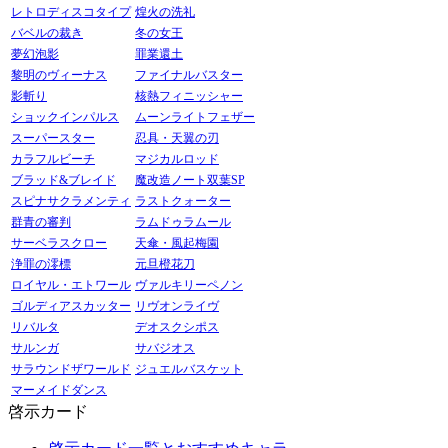
レトロディスコタイプ
煌火の洗礼
バベルの裁き
冬の女王
夢幻泡影
罪業還土
黎明のヴィーナス
ファイナルバスター
影斬り
核熱フィニッシャー
ショックインパルス
ムーンライトフェザー
スーパースター
忍具・天翼の刃
カラフルビーチ
マジカルロッド
ブラッド&ブレイド
魔改造ノート双葉SP
スピナサクラメンティ
ラストクォーター
群青の審判
ラムドゥラムール
サーベラスクロー
天傘・風起梅園
浄罪の澪標
元旦橙花刀
ロイヤル・エトワール
ヴァルキリーペノン
ゴルディアスカッター
リヴオンライヴ
リバルタ
デオスクシポス
サルンガ
サバジオス
サラウンドザワールド
ジュエルバスケット
マーメイドダンス
啓示カード