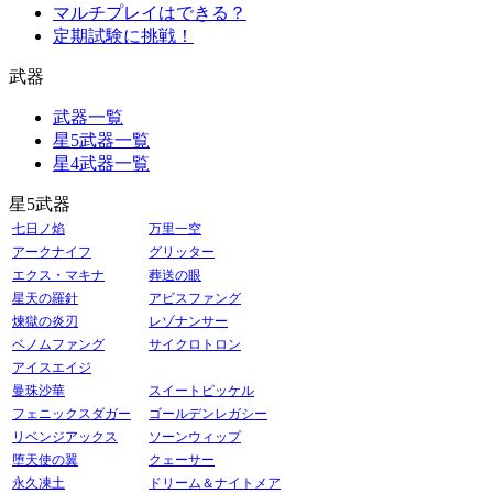
マルチプレイはできる？
定期試験に挑戦！
武器
武器一覧
星5武器一覧
星4武器一覧
星5武器
七日ノ焰
万里一空
アークナイフ
グリッター
エクス・マキナ
葬送の眼
星天の羅針
アビスファング
煉獄の炎刃
レゾナンサー
ベノムファング
サイクロトロン
アイスエイジ
曼珠沙華
スイートピッケル
フェニックスダガー
ゴールデンレガシー
リベンジアックス
ソーンウィップ
堕天使の翼
クェーサー
永久凍土
ドリーム＆ナイトメア