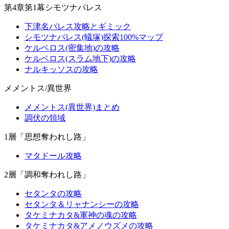
第4章第1幕シモツナパレス
下津名パレス攻略とギミック
シモツナパレス(蟻塚)探索100%マップ
ケルベロス(密集地)の攻略
ケルベロス(スラム地下)の攻略
ナルキッソスの攻略
メメントス/異世界
メメントス(異世界)まとめ
調伏の領域
1層「思想奪われし路」
マタドール攻略
2層「調和奪われし路」
セタンタの攻略
セタンタ＆リャナンシーの攻略
タケミナカタ&軍神の魂の攻略
タケミナカタ&アメノウズメの攻略