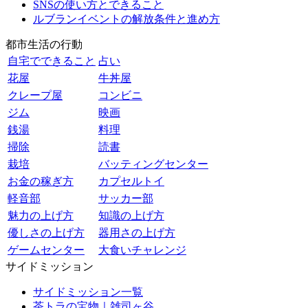
SNSの使い方とできること
ルブランイベントの解放条件と進め方
都市生活の行動
自宅でできること
占い
花屋
牛丼屋
クレープ屋
コンビニ
ジム
映画
銭湯
料理
掃除
読書
栽培
バッティングセンター
お金の稼ぎ方
カプセルトイ
軽音部
サッカー部
魅力の上げ方
知識の上げ方
優しさの上げ方
器用さの上げ方
ゲームセンター
大食いチャレンジ
サイドミッション
サイドミッション一覧
茶トラの宝物｜雑司ヶ谷