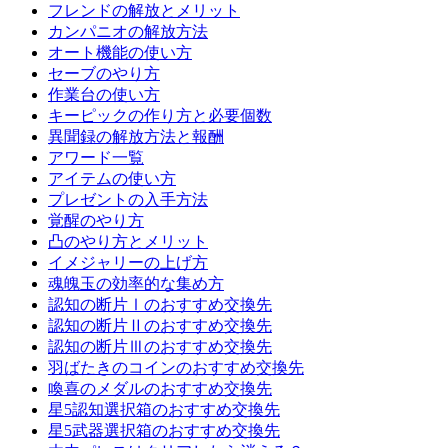
フレンドの解放とメリット
カンパニオの解放方法
オート機能の使い方
セーブのやり方
作業台の使い方
キーピックの作り方と必要個数
異聞録の解放方法と報酬
アワード一覧
アイテムの使い方
プレゼントの入手方法
覚醒のやり方
凸のやり方とメリット
イメジャリーの上げ方
魂魄玉の効率的な集め方
認知の断片Ⅰのおすすめ交換先
認知の断片Ⅱのおすすめ交換先
認知の断片Ⅲのおすすめ交換先
羽ばたきのコインのおすすめ交換先
喚喜のメダルのおすすめ交換先
星5認知選択箱のおすすめ交換先
星5武器選択箱のおすすめ交換先