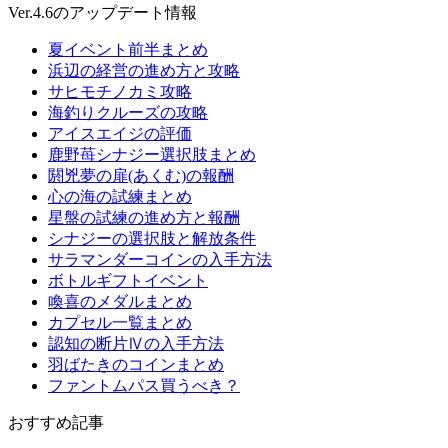
Ver.4.6のアップデート情報
夏イベント前半まとめ
浜辺の経営の進め方と攻略
サヒモチノカミ攻略
海釣りクルーズの攻略
アイスエイジの評価
鹿野苺シナジー選択肢まとめ
閼兇夢の扉(あくむ)の報酬
心の海の試練まとめ
星盤の試練の進め方と報酬
シナジーの選択肢と解放条件
サラマンダーコインの入手方法
ボトルギフトイベント
喚喜のメダルまとめ
カプセル一覧まとめ
認知の断片Ⅳの入手方法
羽ばたきのコインまとめ
ファントムパス買うべき？
おすすめ記事