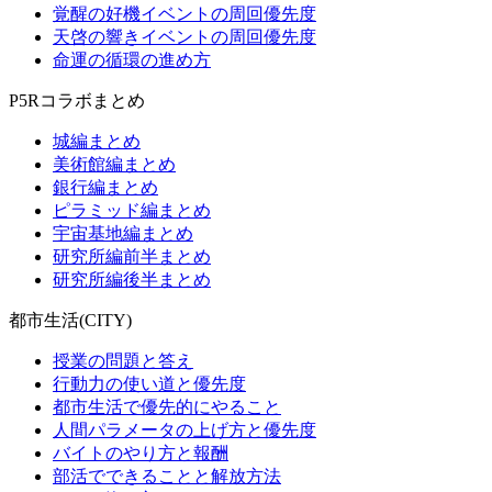
覚醒の好機イベントの周回優先度
天啓の響きイベントの周回優先度
命運の循環の進め方
P5Rコラボまとめ
城編まとめ
美術館編まとめ
銀行編まとめ
ピラミッド編まとめ
宇宙基地編まとめ
研究所編前半まとめ
研究所編後半まとめ
都市生活(CITY)
授業の問題と答え
行動力の使い道と優先度
都市生活で優先的にやること
人間パラメータの上げ方と優先度
バイトのやり方と報酬
部活でできることと解放方法