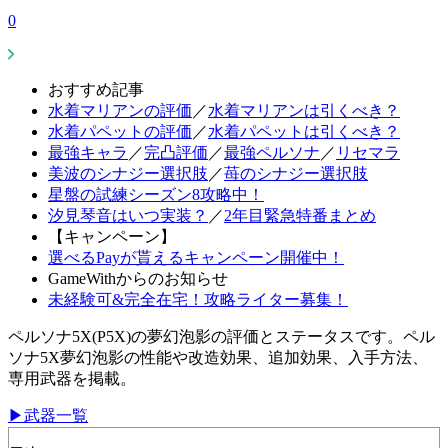
0
おすすめ記事
水着マリアンの評価
／
水着マリアンは引くべき？
水着パペットの評価
／
水着パペットは引くべき？
最強キャラ
／
完凸評価
／
最強ペルソナ
／
リセマラ
美波のシナジー選択肢
／
苺のシナジー選択肢
星盤の試練シーズン8攻略中！
汐見琴音はいつ実装？
／
2年目緊急特番まとめ
【キャンペーン】
選べるPayが貰えるキャンペーン開催中！
GameWithからのお知らせ
未経験可&完全在宅！攻略ライター募集！
ペルソナ5X(P5X)の夢幻泡影の評価とステータスです。ペル
ソナ5X夢幻泡影の性能や改造効果、追加効果、入手方法、
専用武器を掲載。
▶武器一覧