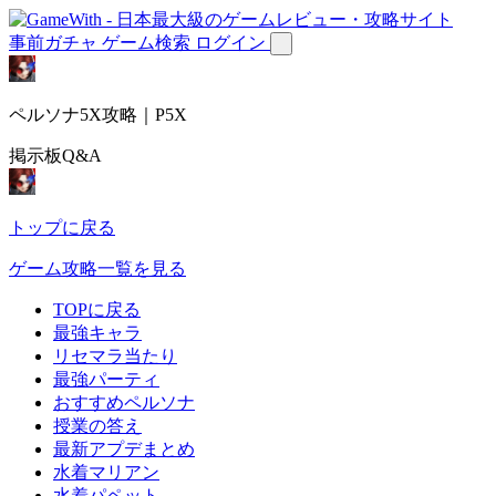
事前ガチャ
ゲーム検索
ログイン
ペルソナ5X攻略｜P5X
掲示板Q&A
トップに戻る
ゲーム攻略一覧を見る
TOPに戻る
最強キャラ
リセマラ当たり
最強パーティ
おすすめペルソナ
授業の答え
最新アプデまとめ
水着マリアン
水着パペット