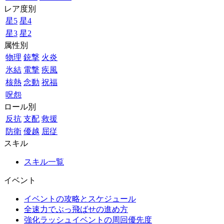
レア度別
星5
星4
星3
星2
属性別
物理
銃撃
火炎
氷結
電撃
疾風
核熱
念動
祝福
呪怨
ロール別
反抗
支配
救援
防衛
優越
屈従
スキル
スキル一覧
イベント
イベントの攻略とスケジュール
全速力でぶっ飛ばせの進め方
強化ラッシュイベントの周回優先度