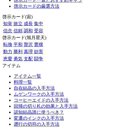
啓示カード一覧とおすすめキャラ
啓示カードの厳選方法
啓示カード(宙)
知覚
旅立
成長
集中
信念
信頼
調和
受容
啓示カード(旭月星天)
転換
平和
贅沢
豊穣
動力
勝利
真理
妨害
恵愛
勇気
支配
闘争
アイテム
アイテム一覧
料理一覧
自在結晶の入手方法
ムゲンワークの入手方法
コーヒーエイドの入手方法
回帰の切り札の効果と入手方法
認知結晶誰に使うべき？
変遷のインクの入手方法
遡行の切符の入手方法