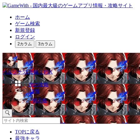
ホーム
ゲーム検索
新規登録
ログイン
2カラム
3カラム
ペルソナ5X攻略｜P5X
他の攻略
速報
掲示板
TOPに戻る
最強キャラ