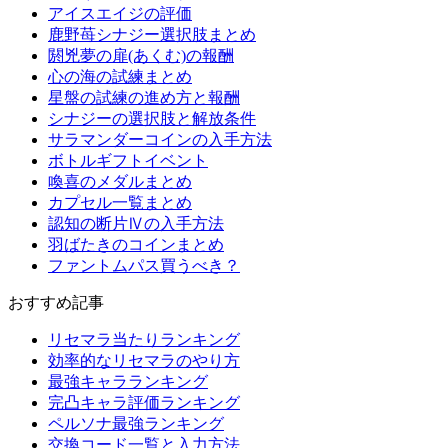
アイスエイジの評価
鹿野苺シナジー選択肢まとめ
閼兇夢の扉(あくむ)の報酬
心の海の試練まとめ
星盤の試練の進め方と報酬
シナジーの選択肢と解放条件
サラマンダーコインの入手方法
ボトルギフトイベント
喚喜のメダルまとめ
カプセル一覧まとめ
認知の断片Ⅳの入手方法
羽ばたきのコインまとめ
ファントムパス買うべき？
おすすめ記事
リセマラ当たりランキング
効率的なリセマラのやり方
最強キャラランキング
完凸キャラ評価ランキング
ペルソナ最強ランキング
交換コード一覧と入力方法