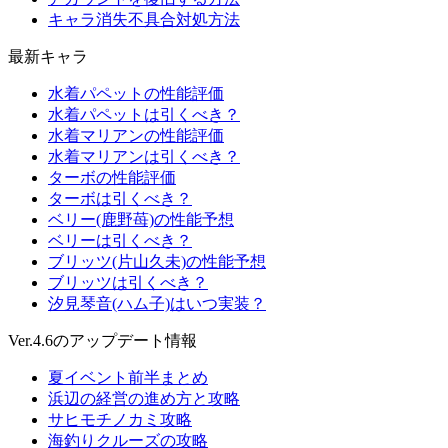
キャラ消失不具合対処方法
最新キャラ
水着パペットの性能評価
水着パペットは引くべき？
水着マリアンの性能評価
水着マリアンは引くべき？
ターボの性能評価
ターボは引くべき？
ベリー(鹿野苺)の性能予想
ベリーは引くべき？
ブリッツ(片山久未)の性能予想
ブリッツは引くべき？
汐見琴音(ハム子)はいつ実装？
Ver.4.6のアップデート情報
夏イベント前半まとめ
浜辺の経営の進め方と攻略
サヒモチノカミ攻略
海釣りクルーズの攻略