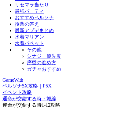
リセマラ当たり
最強パーティ
おすすめペルソナ
授業の答え
最新アプデまとめ
水着マリアン
水着パペット
その他
シナジー優先度
序盤の進め方
ガチャおすすめ
GameWith
ペルソナ5X攻略｜P5X
イベント攻略
運命が交錯する時・城編
運命が交錯する時1-12攻略