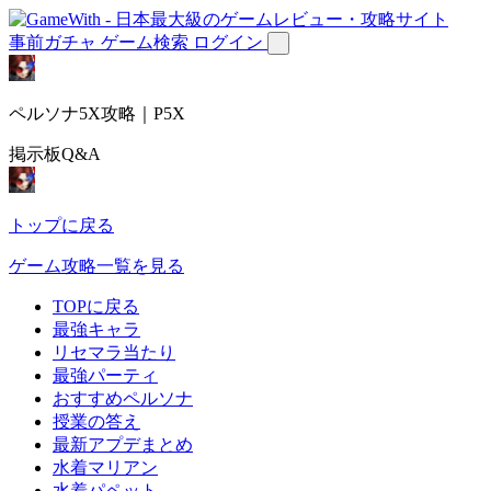
事前ガチャ
ゲーム検索
ログイン
ペルソナ5X攻略｜P5X
掲示板Q&A
トップに戻る
ゲーム攻略一覧を見る
TOPに戻る
最強キャラ
リセマラ当たり
最強パーティ
おすすめペルソナ
授業の答え
最新アプデまとめ
水着マリアン
水着パペット