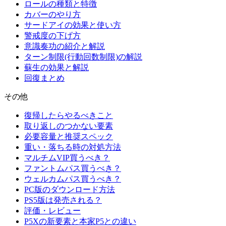
ロールの種類と特徴
カバーのやり方
サードアイの効果と使い方
警戒度の下げ方
意識奏功の紹介と解説
ターン制限(行動回数制限)の解説
蘇生の効果と解説
回復まとめ
その他
復帰したらやるべきこと
取り返しのつかない要素
必要容量と推奨スペック
重い・落ちる時の対処方法
マルチムVIP買うべき？
ファントムパス買うべき？
ウェルカムパス買うべき？
PC版のダウンロード方法
PS5版は発売される？
評価・レビュー
P5Xの新要素と本家P5との違い