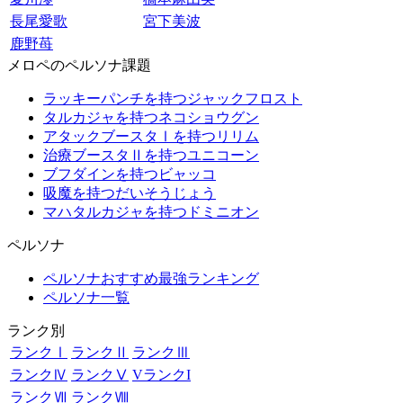
長尾愛歌
宮下美波
鹿野苺
メロペのペルソナ課題
ラッキーパンチを持つジャックフロスト
タルカジャを持つネコショウグン
アタックブースタⅠを持つリリム
治療ブースタⅡを持つユニコーン
ブフダインを持つビャッコ
吸魔を持つだいそうじょう
マハタルカジャを持つドミニオン
ペルソナ
ペルソナおすすめ最強ランキング
ペルソナ一覧
ランク別
ランクⅠ
ランクⅡ
ランクⅢ
ランクⅣ
ランクⅤ
VランクI
ランクⅦ
ランクⅧ