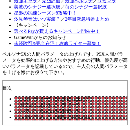
最強キャラ
／
完凸評価
／
最強ペルソナ
／
リセマラ
美波のシナジー選択肢
／
苺のシナジー選択肢
星盤の試練シーズン8攻略中！
汐見琴音はいつ実装？
／
2年目緊急特番まとめ
【キャンペーン】
選べるPayが貰えるキャンペーン開催中！
GameWithからのお知らせ
未経験可&完全在宅！攻略ライター募集！
ペルソナ5Xの人間パラメータの上げ方です。P5X人間パラ
メータを効率的に上げる方法やおすすめの行動、優先度が高
いパラメータを記載しているので、主人公の人間パラメータ
を上げる際にお役立て下さい。
目次
人間パラメータの効率的な上げ方
優先的に上げたいパラメータ
パラメータを上げる行動一覧
人間パラメータの概要と確認方法