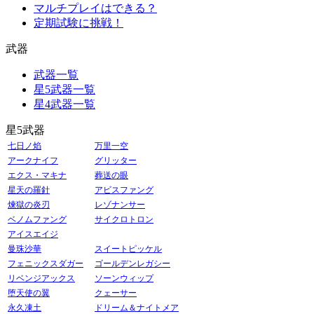
マルチプレイはできる？
定期試験に挑戦！
武器
武器一覧
星5武器一覧
星4武器一覧
星5武器
七日ノ焰
万里一空
アークナイフ
グリッター
エクス・マキナ
葬送の眼
星天の羅針
アビスファング
煉獄の炎刃
レゾナンサー
ベノムファング
サイクロトロン
アイスエイジ
曼珠沙華
スイートピッケル
フェニックスダガー
ゴールデンレガシー
リベンジアックス
ソーンウィップ
堕天使の翼
クェーサー
永久凍土
ドリーム＆ナイトメア