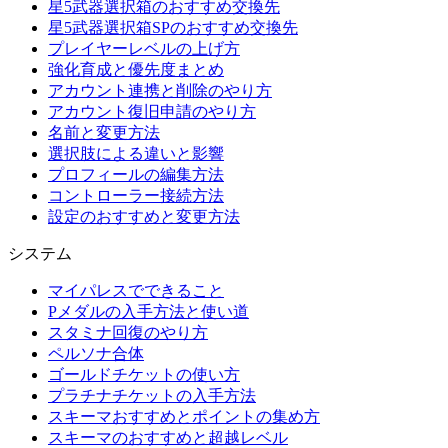
星5武器選択箱のおすすめ交換先
星5武器選択箱SPのおすすめ交換先
プレイヤーレベルの上げ方
強化育成と優先度まとめ
アカウント連携と削除のやり方
アカウント復旧申請のやり方
名前と変更方法
選択肢による違いと影響
プロフィールの編集方法
コントローラー接続方法
設定のおすすめと変更方法
システム
マイパレスでできること
Pメダルの入手方法と使い道
スタミナ回復のやり方
ペルソナ合体
ゴールドチケットの使い方
プラチナチケットの入手方法
スキーマおすすめとポイントの集め方
スキーマのおすすめと超越レベル