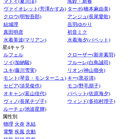
マトイ(夏川澪)
瑤鈴・新春
ヴァイオレット(芳澤かすみ)
ターボ(橋本麻由美)
クロウ(明智吾郎)
アンジュ(長尾愛歌)
結城理
岳羽ゆかり
真田明彦
初音ミク
水着美波(マリアン)
水着海夕(パペット)
星4キャラ
ルフェル
クローザー(新井素羽)
ソイ(加納駿)
フルーレ(白鳥誠司)
ユキ(藤川雪実)
リオン(神山嶺央)
モント(琴音・モンターニュ)
キー(黒谷清)
セピア(須見俊也)
モコ(野毛朋子)
オキャン(富山佳代)
パペット(佐原海夕)
ヴィノ(長尾チヅ子)
ウィンド(多祢村理子)
ルーチェ(池波星輝)
属性別
物理
火炎
氷結
電撃
疾風
念動