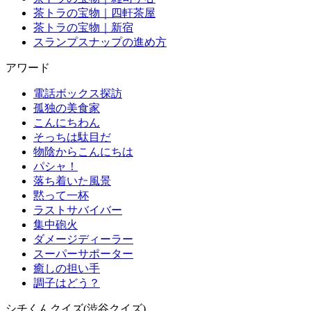
茶トラの宝物｜四軒茶屋
茶トラの宝物｜新宿
スランプスナップの進め方
アワード
電話ボックス探訪
孤独の美食家
こんにちわん
そっちは駄目だ
物陰からこんにちは
パシャ！
落ち着いた風景
黙って一杯
ラストサバイバー
集中砲火
ダメージディーラー
スーパーサポーター
癒しの担い手
調子はどう？
シチくんクイズ(渋谷クイズ)