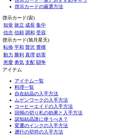
啓示カード一覧とおすすめキャラ
啓示カードの厳選方法
啓示カード(宙)
知覚
旅立
成長
集中
信念
信頼
調和
受容
啓示カード(旭月星天)
転換
平和
贅沢
豊穣
動力
勝利
真理
妨害
恵愛
勇気
支配
闘争
アイテム
アイテム一覧
料理一覧
自在結晶の入手方法
ムゲンワークの入手方法
コーヒーエイドの入手方法
回帰の切り札の効果と入手方法
認知結晶誰に使うべき？
変遷のインクの入手方法
遡行の切符の入手方法