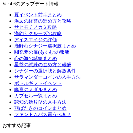
Ver.4.6のアップデート情報
夏イベント前半まとめ
浜辺の経営の進め方と攻略
サヒモチノカミ攻略
海釣りクルーズの攻略
アイスエイジの評価
鹿野苺シナジー選択肢まとめ
閼兇夢の扉(あくむ)の報酬
心の海の試練まとめ
星盤の試練の進め方と報酬
シナジーの選択肢と解放条件
サラマンダーコインの入手方法
ボトルギフトイベント
喚喜のメダルまとめ
カプセル一覧まとめ
認知の断片Ⅳの入手方法
羽ばたきのコインまとめ
ファントムパス買うべき？
おすすめ記事