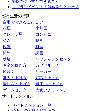
SNSの使い方とできること
ルブランイベントの解放条件と進め方
都市生活の行動
自宅でできること
占い
花屋
牛丼屋
クレープ屋
コンビニ
ジム
映画
銭湯
料理
掃除
読書
栽培
バッティングセンター
お金の稼ぎ方
カプセルトイ
軽音部
サッカー部
魅力の上げ方
知識の上げ方
優しさの上げ方
器用さの上げ方
ゲームセンター
大食いチャレンジ
サイドミッション
サイドミッション一覧
茶トラの宝物｜雑司ヶ谷