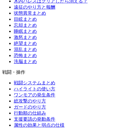
木内パレスはクリアしたら消える？
遠征のやり方と報酬
状態異常まとめ
目眩まとめ
忘却まとめ
睡眠まとめ
激怒まとめ
絶望まとめ
混乱まとめ
恐怖まとめ
洗脳まとめ
戦闘・操作
戦闘システムまとめ
ハイライトの使い方
ワンモアの発生条件
総攻撃のやり方
ガードのやり方
行動順の仕組み
支援要請の発動条件
属性の効果と弱点の仕様