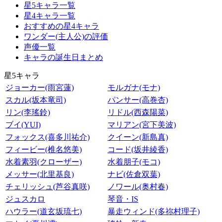
星5キャラ一覧
星4キャラ一覧
おすすめの星4キャラ
ワンダー(主人公)の評価
声優一覧
キャラの誕生日まとめ
星5キャラ
ジョーカー(雨宮蓮)
モルガナ(モナ)
スカル(坂本竜司)
パンサー(高巻杏)
リン(李瑤鈴)
リドル(西森陽菜)
ブイ(YUI)
マリアン(宮下美波)
フォックス(喜多川祐介)
クイーン(新島真)
フィービー(椎名悠美)
コード(坂井綾香)
水着素羽(クローザー)
水着朋子(モコ)
メッサー(北里基良)
ナビ(佐倉双葉)
チェリッシュ(芦谷真咲)
ノワール(奥村春)
ジュスカロ
琴音・IS
ハウラー(道玄坂琉七)
暴走ウィンド(多祢村理子)