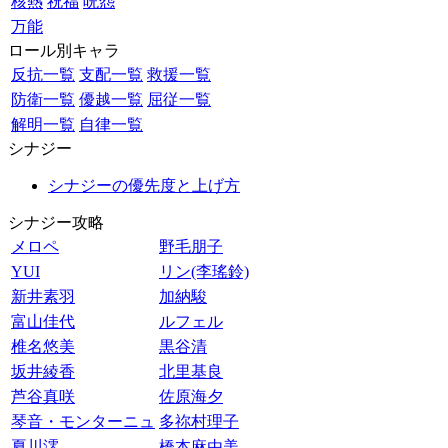
核熱
祝福
呪怨
万能
ロール別キャラ
反抗一覧
支配一覧
救援一覧
防衛一覧
優越一覧
屈従一覧
解明一覧
自律一覧
シナジー
シナジーの優先度と上げ方
シナジー攻略
メロペ
野毛朋子
YUI
リン(李瑤鈴)
新井素羽
加納駿
富山佳代
ルフェル
椎名悠美
黒谷清
坂井綾香
北里基良
芦谷真咲
佐原海夕
琴音・モンターニュ
多祢村理子
夏川澪
橋本麻由美