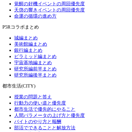
覚醒の好機イベントの周回優先度
天啓の響きイベントの周回優先度
命運の循環の進め方
P5Rコラボまとめ
城編まとめ
美術館編まとめ
銀行編まとめ
ピラミッド編まとめ
宇宙基地編まとめ
研究所編前半まとめ
研究所編後半まとめ
都市生活(CITY)
授業の問題と答え
行動力の使い道と優先度
都市生活で優先的にやること
人間パラメータの上げ方と優先度
バイトのやり方と報酬
部活でできることと解放方法