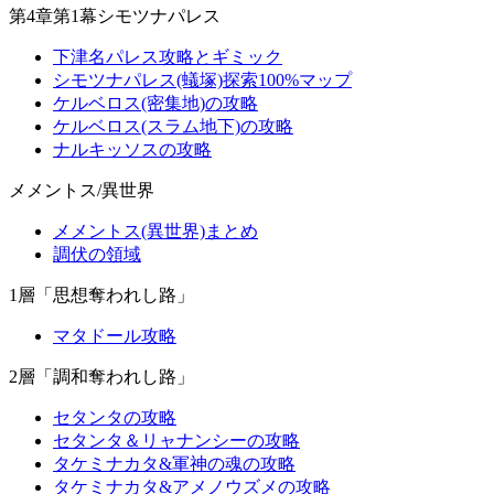
第4章第1幕シモツナパレス
下津名パレス攻略とギミック
シモツナパレス(蟻塚)探索100%マップ
ケルベロス(密集地)の攻略
ケルベロス(スラム地下)の攻略
ナルキッソスの攻略
メメントス/異世界
メメントス(異世界)まとめ
調伏の領域
1層「思想奪われし路」
マタドール攻略
2層「調和奪われし路」
セタンタの攻略
セタンタ＆リャナンシーの攻略
タケミナカタ&軍神の魂の攻略
タケミナカタ&アメノウズメの攻略