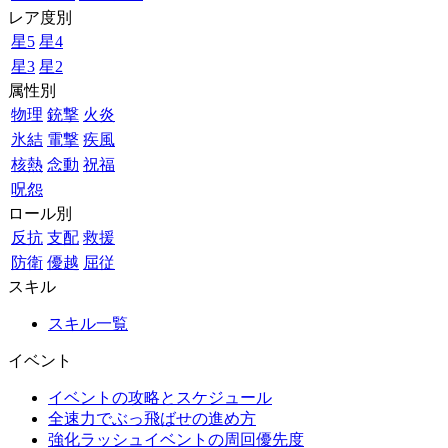
レア度別
星5
星4
星3
星2
属性別
物理
銃撃
火炎
氷結
電撃
疾風
核熱
念動
祝福
呪怨
ロール別
反抗
支配
救援
防衛
優越
屈従
スキル
スキル一覧
イベント
イベントの攻略とスケジュール
全速力でぶっ飛ばせの進め方
強化ラッシュイベントの周回優先度