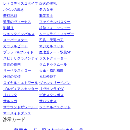
レトロディスコタイプ
煌火の洗礼
バベルの裁き
冬の女王
夢幻泡影
罪業還土
黎明のヴィーナス
ファイナルバスター
影斬り
核熱フィニッシャー
ショックインパルス
ムーンライトフェザー
スーパースター
忍具・天翼の刃
カラフルビーチ
マジカルロッド
ブラッド&ブレイド
魔改造ノート双葉SP
スピナサクラメンティ
ラストクォーター
群青の審判
ラムドゥラムール
サーベラスクロー
天傘・風起梅園
浄罪の澪標
元旦橙花刀
ロイヤル・エトワール
ヴァルキリーペノン
ゴルディアスカッター
リヴオンライヴ
リバルタ
デオスクシポス
サルンガ
サバジオス
サラウンドザワールド
ジュエルバスケット
マーメイドダンス
啓示カード