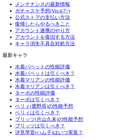
メンテナンスの最新情報
ガチャスケ予想(Ver.4.7~)
公式ストアの支払い方法
復帰したらやるべきこと
アカウント連携のやり方
アカウントを復旧する方法
キャラ消失不具合対処方法
最新キャラ
水着パペットの性能評価
水着パペットは引くべき？
水着マリアンの性能評価
水着マリアンは引くべき？
ターボの性能評価
ターボは引くべき？
ベリィ(鹿野苺)の性能予想
ベリィは引くべき？
ブリッツ(片山久未)の性能予想
ブリッツは引くべき？
汐見琴音(ハム子)はいつ実装？