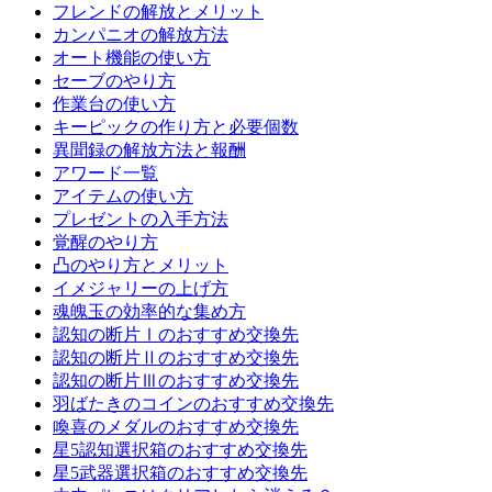
フレンドの解放とメリット
カンパニオの解放方法
オート機能の使い方
セーブのやり方
作業台の使い方
キーピックの作り方と必要個数
異聞録の解放方法と報酬
アワード一覧
アイテムの使い方
プレゼントの入手方法
覚醒のやり方
凸のやり方とメリット
イメジャリーの上げ方
魂魄玉の効率的な集め方
認知の断片Ⅰのおすすめ交換先
認知の断片Ⅱのおすすめ交換先
認知の断片Ⅲのおすすめ交換先
羽ばたきのコインのおすすめ交換先
喚喜のメダルのおすすめ交換先
星5認知選択箱のおすすめ交換先
星5武器選択箱のおすすめ交換先