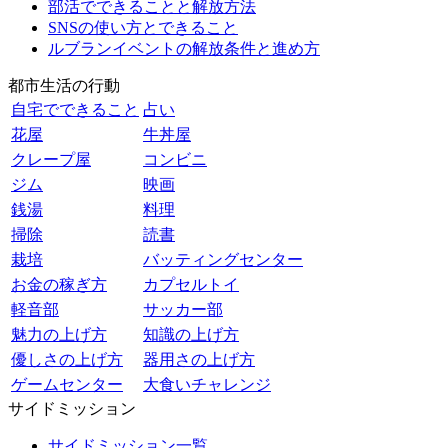
部活でできることと解放方法
SNSの使い方とできること
ルブランイベントの解放条件と進め方
都市生活の行動
自宅でできること
占い
花屋
牛丼屋
クレープ屋
コンビニ
ジム
映画
銭湯
料理
掃除
読書
栽培
バッティングセンター
お金の稼ぎ方
カプセルトイ
軽音部
サッカー部
魅力の上げ方
知識の上げ方
優しさの上げ方
器用さの上げ方
ゲームセンター
大食いチャレンジ
サイドミッション
サイドミッション一覧