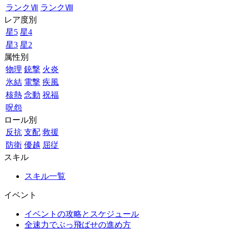
ランクⅦ
ランクⅧ
レア度別
星5
星4
星3
星2
属性別
物理
銃撃
火炎
氷結
電撃
疾風
核熱
念動
祝福
呪怨
ロール別
反抗
支配
救援
防衛
優越
屈従
スキル
スキル一覧
イベント
イベントの攻略とスケジュール
全速力でぶっ飛ばせの進め方