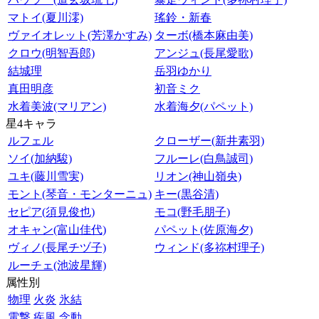
マトイ(夏川澪)
瑤鈴・新春
ヴァイオレット(芳澤かすみ)
ターボ(橋本麻由美)
クロウ(明智吾郎)
アンジュ(長尾愛歌)
結城理
岳羽ゆかり
真田明彦
初音ミク
水着美波(マリアン)
水着海夕(パペット)
星4キャラ
ルフェル
クローザー(新井素羽)
ソイ(加納駿)
フルーレ(白鳥誠司)
ユキ(藤川雪実)
リオン(神山嶺央)
モント(琴音・モンターニュ)
キー(黒谷清)
セピア(須見俊也)
モコ(野毛朋子)
オキャン(富山佳代)
パペット(佐原海夕)
ヴィノ(長尾チヅ子)
ウィンド(多祢村理子)
ルーチェ(池波星輝)
属性別
物理
火炎
氷結
電撃
疾風
念動