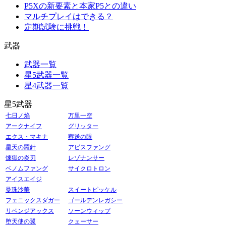
P5Xの新要素と本家P5との違い
マルチプレイはできる？
定期試験に挑戦！
武器
武器一覧
星5武器一覧
星4武器一覧
星5武器
七日ノ焰
万里一空
アークナイフ
グリッター
エクス・マキナ
葬送の眼
星天の羅針
アビスファング
煉獄の炎刃
レゾナンサー
ベノムファング
サイクロトロン
アイスエイジ
曼珠沙華
スイートピッケル
フェニックスダガー
ゴールデンレガシー
リベンジアックス
ソーンウィップ
堕天使の翼
クェーサー