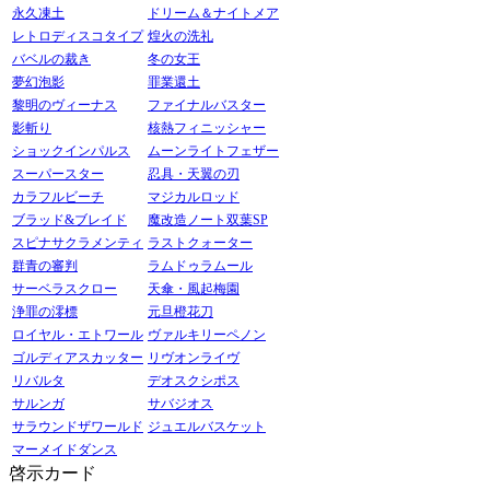
永久凍土
ドリーム＆ナイトメア
レトロディスコタイプ
煌火の洗礼
バベルの裁き
冬の女王
夢幻泡影
罪業還土
黎明のヴィーナス
ファイナルバスター
影斬り
核熱フィニッシャー
ショックインパルス
ムーンライトフェザー
スーパースター
忍具・天翼の刃
カラフルビーチ
マジカルロッド
ブラッド&ブレイド
魔改造ノート双葉SP
スピナサクラメンティ
ラストクォーター
群青の審判
ラムドゥラムール
サーベラスクロー
天傘・風起梅園
浄罪の澪標
元旦橙花刀
ロイヤル・エトワール
ヴァルキリーペノン
ゴルディアスカッター
リヴオンライヴ
リバルタ
デオスクシポス
サルンガ
サバジオス
サラウンドザワールド
ジュエルバスケット
マーメイドダンス
啓示カード