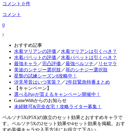
コメント
0
件
コメント
0
おすすめ記事
水着マリアンの評価
／
水着マリアンは引くべき？
水着パペットの評価
／
水着パペットは引くべき？
最強キャラ
／
完凸評価
／
最強ペルソナ
／
リセマラ
美波のシナジー選択肢
／
苺のシナジー選択肢
星盤の試練シーズン8攻略中！
汐見琴音はいつ実装？
／
2年目緊急特番まとめ
【キャンペーン】
選べるPayが貰えるキャンペーン開催中！
GameWithからのお知らせ
未経験可&完全在宅！攻略ライター募集！
ペルソナ5X(P5X)の旅立のセット効果とおすすめキャラで
す。ペルソナ5Xの2セット効果や4セット効果を掲載。おす
すめ装備キャラや入手方法にお役立て下さい。