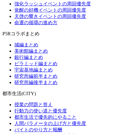
強化ラッシュイベントの周回優先度
覚醒の好機イベントの周回優先度
天啓の響きイベントの周回優先度
命運の循環の進め方
P5Rコラボまとめ
城編まとめ
美術館編まとめ
銀行編まとめ
ピラミッド編まとめ
宇宙基地編まとめ
研究所編前半まとめ
研究所編後半まとめ
都市生活(CITY)
授業の問題と答え
行動力の使い道と優先度
都市生活で優先的にやること
人間パラメータの上げ方と優先度
バイトのやり方と報酬