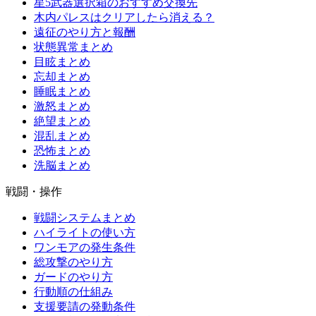
星5武器選択箱のおすすめ交換先
木内パレスはクリアしたら消える？
遠征のやり方と報酬
状態異常まとめ
目眩まとめ
忘却まとめ
睡眠まとめ
激怒まとめ
絶望まとめ
混乱まとめ
恐怖まとめ
洗脳まとめ
戦闘・操作
戦闘システムまとめ
ハイライトの使い方
ワンモアの発生条件
総攻撃のやり方
ガードのやり方
行動順の仕組み
支援要請の発動条件