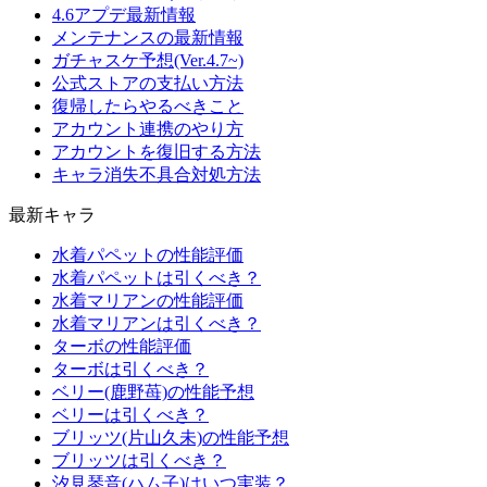
4.6アプデ最新情報
メンテナンスの最新情報
ガチャスケ予想(Ver.4.7~)
公式ストアの支払い方法
復帰したらやるべきこと
アカウント連携のやり方
アカウントを復旧する方法
キャラ消失不具合対処方法
最新キャラ
水着パペットの性能評価
水着パペットは引くべき？
水着マリアンの性能評価
水着マリアンは引くべき？
ターボの性能評価
ターボは引くべき？
ベリー(鹿野苺)の性能予想
ベリーは引くべき？
ブリッツ(片山久未)の性能予想
ブリッツは引くべき？
汐見琴音(ハム子)はいつ実装？