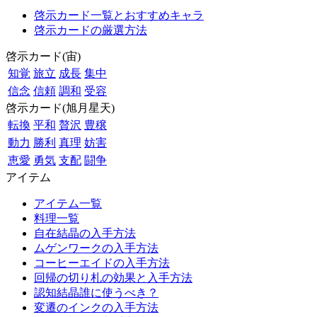
啓示カード一覧とおすすめキャラ
啓示カードの厳選方法
啓示カード(宙)
知覚
旅立
成長
集中
信念
信頼
調和
受容
啓示カード(旭月星天)
転換
平和
贅沢
豊穣
動力
勝利
真理
妨害
恵愛
勇気
支配
闘争
アイテム
アイテム一覧
料理一覧
自在結晶の入手方法
ムゲンワークの入手方法
コーヒーエイドの入手方法
回帰の切り札の効果と入手方法
認知結晶誰に使うべき？
変遷のインクの入手方法