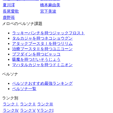
夏川澪
橋本麻由美
長尾愛歌
宮下美波
鹿野苺
メロペのペルソナ課題
ラッキーパンチを持つジャックフロスト
タルカジャを持つネコショウグン
アタックブースタⅠを持つリリム
治療ブースタⅡを持つユニコーン
ブフダインを持つビャッコ
吸魔を持つだいそうじょう
マハタルカジャを持つドミニオン
ペルソナ
ペルソナおすすめ最強ランキング
ペルソナ一覧
ランク別
ランクⅠ
ランクⅡ
ランクⅢ
ランクⅣ
ランクⅤ
VランクI