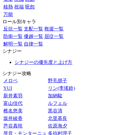
核熱
祝福
呪怨
万能
ロール別キャラ
反抗一覧
支配一覧
救援一覧
防衛一覧
優越一覧
屈従一覧
解明一覧
自律一覧
シナジー
シナジーの優先度と上げ方
シナジー攻略
メロペ
野毛朋子
YUI
リン(李瑤鈴)
新井素羽
加納駿
富山佳代
ルフェル
椎名悠美
黒谷清
坂井綾香
北里基良
芦谷真咲
佐原海夕
琴音・モンターニュ
多祢村理子