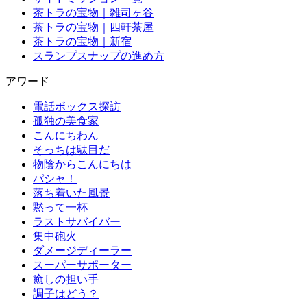
茶トラの宝物｜雑司ヶ谷
茶トラの宝物｜四軒茶屋
茶トラの宝物｜新宿
スランプスナップの進め方
アワード
電話ボックス探訪
孤独の美食家
こんにちわん
そっちは駄目だ
物陰からこんにちは
パシャ！
落ち着いた風景
黙って一杯
ラストサバイバー
集中砲火
ダメージディーラー
スーパーサポーター
癒しの担い手
調子はどう？