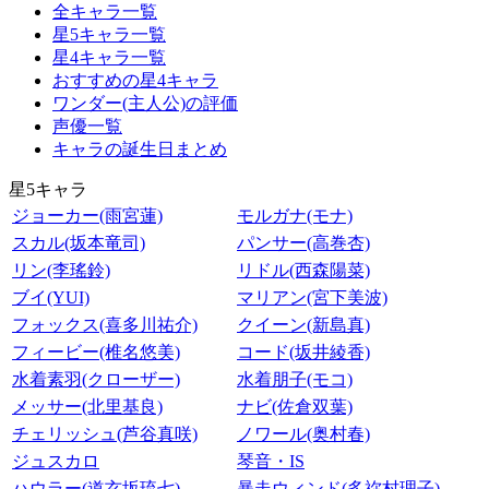
全キャラ一覧
星5キャラ一覧
星4キャラ一覧
おすすめの星4キャラ
ワンダー(主人公)の評価
声優一覧
キャラの誕生日まとめ
星5キャラ
ジョーカー(雨宮蓮)
モルガナ(モナ)
スカル(坂本竜司)
パンサー(高巻杏)
リン(李瑤鈴)
リドル(西森陽菜)
ブイ(YUI)
マリアン(宮下美波)
フォックス(喜多川祐介)
クイーン(新島真)
フィービー(椎名悠美)
コード(坂井綾香)
水着素羽(クローザー)
水着朋子(モコ)
メッサー(北里基良)
ナビ(佐倉双葉)
チェリッシュ(芦谷真咲)
ノワール(奥村春)
ジュスカロ
琴音・IS
ハウラー(道玄坂琉七)
暴走ウィンド(多祢村理子)