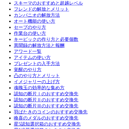
スキーマのおすすめと超越レベル
フレンドの解放とメリット
カンパニオの解放方法
オート機能の使い方
セーブのやり方
作業台の使い方
キーピックの作り方と必要個数
異聞録の解放方法と報酬
アワード一覧
アイテムの使い方
プレゼントの入手方法
覚醒のやり方
凸のやり方とメリット
イメジャリーの上げ方
魂魄玉の効率的な集め方
認知の断片Ⅰのおすすめ交換先
認知の断片Ⅱのおすすめ交換先
認知の断片Ⅲのおすすめ交換先
羽ばたきのコインのおすすめ交換先
喚喜のメダルのおすすめ交換先
星5認知選択箱のおすすめ交換先