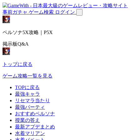
事前ガチャ
ゲーム検索
ログイン
ペルソナ5X攻略｜P5X
掲示板Q&A
トップに戻る
ゲーム攻略一覧を見る
TOPに戻る
最強キャラ
リセマラ当たり
最強パーティ
おすすめペルソナ
授業の答え
最新アプデまとめ
水着マリアン
水着パペット