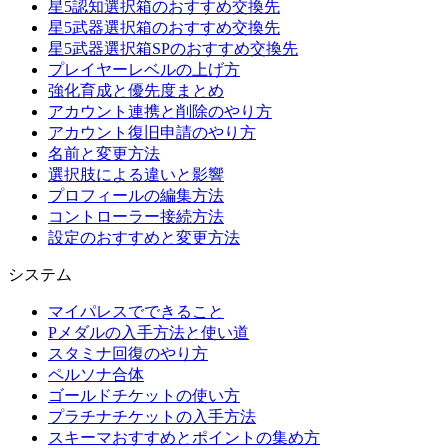
星5認知選択箱のおすすめ交換先
星5武器選択箱のおすすめ交換先
星5武器選択箱SPのおすすめ交換先
プレイヤーレベルの上げ方
強化育成と優先度まとめ
アカウント連携と削除のやり方
アカウント復旧申請のやり方
名前と変更方法
選択肢による違いと影響
プロフィールの編集方法
コントローラー接続方法
設定のおすすめと変更方法
システム
マイパレスでできること
Pメダルの入手方法と使い道
スタミナ回復のやり方
ペルソナ合体
ゴールドチケットの使い方
プラチナチケットの入手方法
スキーマおすすめとポイントの集め方