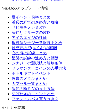
Ver.4.6のアップデート情報
夏イベント前半まとめ
浜辺の経営の進め方と攻略
サヒモチノカミ攻略
海釣りクルーズの攻略
アイスエイジの評価
鹿野苺シナジー選択肢まとめ
閼兇夢の扉(あくむ)の報酬
心の海の試練まとめ
星盤の試練の進め方と報酬
シナジーの選択肢と解放条件
サラマンダーコインの入手方法
ボトルギフトイベント
喚喜のメダルまとめ
カプセル一覧まとめ
認知の断片Ⅳの入手方法
羽ばたきのコインまとめ
ファントムパス買うべき？
おすすめ記事