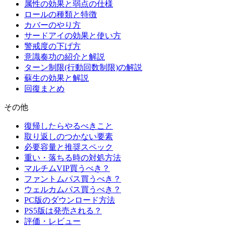
属性の効果と弱点の仕様
ロールの種類と特徴
カバーのやり方
サードアイの効果と使い方
警戒度の下げ方
意識奏功の紹介と解説
ターン制限(行動回数制限)の解説
蘇生の効果と解説
回復まとめ
その他
復帰したらやるべきこと
取り返しのつかない要素
必要容量と推奨スペック
重い・落ちる時の対処方法
マルチムVIP買うべき？
ファントムパス買うべき？
ウェルカムパス買うべき？
PC版のダウンロード方法
PS5版は発売される？
評価・レビュー