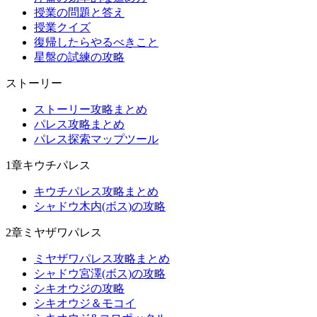
授業の問題と答え
授業クイズ
復帰したらやるべきこと
星盤の試練の攻略
ストーリー
ストーリー攻略まとめ
パレス攻略まとめ
パレス探索マップツール
1章キウチパレス
キウチパレス攻略まとめ
シャドウ木内(ボス)の攻略
2章ミヤザワパレス
ミヤザワパレス攻略まとめ
シャドウ宮澤(ボス)の攻略
シキオウジの攻略
シキオウジ＆モコイ