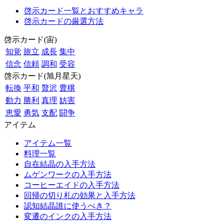
啓示カード一覧とおすすめキャラ
啓示カードの厳選方法
啓示カード(宙)
知覚
旅立
成長
集中
信念
信頼
調和
受容
啓示カード(旭月星天)
転換
平和
贅沢
豊穣
動力
勝利
真理
妨害
恵愛
勇気
支配
闘争
アイテム
アイテム一覧
料理一覧
自在結晶の入手方法
ムゲンワークの入手方法
コーヒーエイドの入手方法
回帰の切り札の効果と入手方法
認知結晶誰に使うべき？
変遷のインクの入手方法