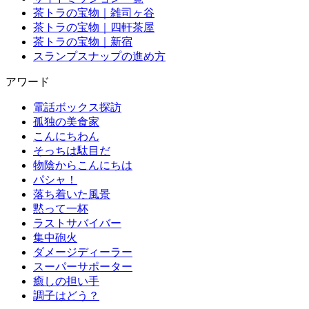
茶トラの宝物｜雑司ヶ谷
茶トラの宝物｜四軒茶屋
茶トラの宝物｜新宿
スランプスナップの進め方
アワード
電話ボックス探訪
孤独の美食家
こんにちわん
そっちは駄目だ
物陰からこんにちは
パシャ！
落ち着いた風景
黙って一杯
ラストサバイバー
集中砲火
ダメージディーラー
スーパーサポーター
癒しの担い手
調子はどう？