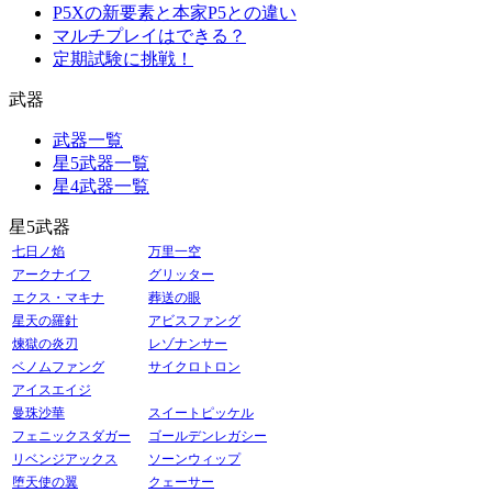
P5Xの新要素と本家P5との違い
マルチプレイはできる？
定期試験に挑戦！
武器
武器一覧
星5武器一覧
星4武器一覧
星5武器
七日ノ焰
万里一空
アークナイフ
グリッター
エクス・マキナ
葬送の眼
星天の羅針
アビスファング
煉獄の炎刃
レゾナンサー
ベノムファング
サイクロトロン
アイスエイジ
曼珠沙華
スイートピッケル
フェニックスダガー
ゴールデンレガシー
リベンジアックス
ソーンウィップ
堕天使の翼
クェーサー