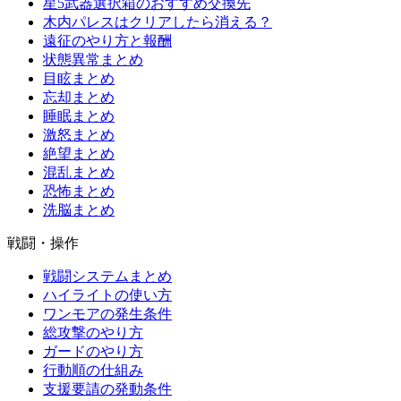
星5武器選択箱のおすすめ交換先
木内パレスはクリアしたら消える？
遠征のやり方と報酬
状態異常まとめ
目眩まとめ
忘却まとめ
睡眠まとめ
激怒まとめ
絶望まとめ
混乱まとめ
恐怖まとめ
洗脳まとめ
戦闘・操作
戦闘システムまとめ
ハイライトの使い方
ワンモアの発生条件
総攻撃のやり方
ガードのやり方
行動順の仕組み
支援要請の発動条件