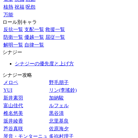
核熱
祝福
呪怨
万能
ロール別キャラ
反抗一覧
支配一覧
救援一覧
防衛一覧
優越一覧
屈従一覧
解明一覧
自律一覧
シナジー
シナジーの優先度と上げ方
シナジー攻略
メロペ
野毛朋子
YUI
リン(李瑤鈴)
新井素羽
加納駿
富山佳代
ルフェル
椎名悠美
黒谷清
坂井綾香
北里基良
芦谷真咲
佐原海夕
琴音・モンターニュ
多祢村理子