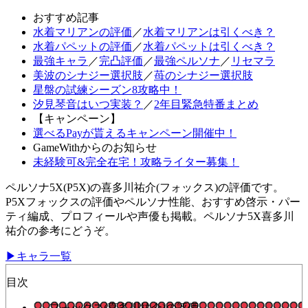
おすすめ記事
水着マリアンの評価
／
水着マリアンは引くべき？
水着パペットの評価
／
水着パペットは引くべき？
最強キャラ
／
完凸評価
／
最強ペルソナ
／
リセマラ
美波のシナジー選択肢
／
苺のシナジー選択肢
星盤の試練シーズン8攻略中！
汐見琴音はいつ実装？
／
2年目緊急特番まとめ
【キャンペーン】
選べるPayが貰えるキャンペーン開催中！
GameWithからのお知らせ
未経験可&完全在宅！攻略ライター募集！
ペルソナ5X(P5X)の喜多川祐介(フォックス)の評価です。
P5Xフォックスの評価やペルソナ性能、おすすめ啓示・パー
ティ編成、プロフィールや声優も掲載。ペルソナ5X喜多川
祐介の参考にどうぞ。
▶キャラ一覧
目次
フォックス(喜多川祐介)の評価