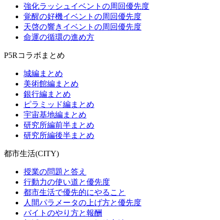
強化ラッシュイベントの周回優先度
覚醒の好機イベントの周回優先度
天啓の響きイベントの周回優先度
命運の循環の進め方
P5Rコラボまとめ
城編まとめ
美術館編まとめ
銀行編まとめ
ピラミッド編まとめ
宇宙基地編まとめ
研究所編前半まとめ
研究所編後半まとめ
都市生活(CITY)
授業の問題と答え
行動力の使い道と優先度
都市生活で優先的にやること
人間パラメータの上げ方と優先度
バイトのやり方と報酬