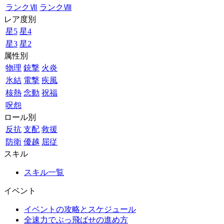
ランクⅦ
ランクⅧ
レア度別
星5
星4
星3
星2
属性別
物理
銃撃
火炎
氷結
電撃
疾風
核熱
念動
祝福
呪怨
ロール別
反抗
支配
救援
防衛
優越
屈従
スキル
スキル一覧
イベント
イベントの攻略とスケジュール
全速力でぶっ飛ばせの進め方