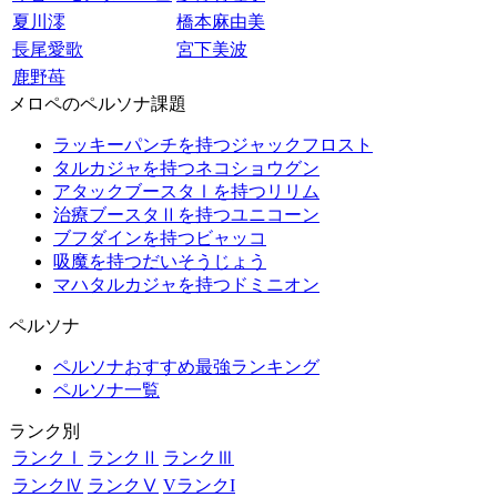
夏川澪
橋本麻由美
長尾愛歌
宮下美波
鹿野苺
メロペのペルソナ課題
ラッキーパンチを持つジャックフロスト
タルカジャを持つネコショウグン
アタックブースタⅠを持つリリム
治療ブースタⅡを持つユニコーン
ブフダインを持つビャッコ
吸魔を持つだいそうじょう
マハタルカジャを持つドミニオン
ペルソナ
ペルソナおすすめ最強ランキング
ペルソナ一覧
ランク別
ランクⅠ
ランクⅡ
ランクⅢ
ランクⅣ
ランクⅤ
VランクI