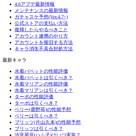
4.6アプデ最新情報
メンテナンスの最新情報
ガチャスケ予想(Ver.4.7~)
公式ストアの支払い方法
復帰したらやるべきこと
アカウント連携のやり方
アカウントを復旧する方法
キャラ消失不具合対処方法
最新キャラ
水着パペットの性能評価
水着パペットは引くべき？
水着マリアンの性能評価
水着マリアンは引くべき？
ターボの性能評価
ターボは引くべき？
ベリー(鹿野苺)の性能予想
ベリーは引くべき？
ブリッツ(片山久未)の性能予想
ブリッツは引くべき？
汐見琴音(ハム子)はいつ実装？