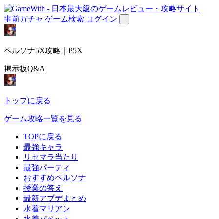
事前ガチャ
ゲーム検索
ログイン
ペルソナ5X攻略｜P5X
掲示板Q&A
トップに戻る
ゲーム攻略一覧を見る
TOPに戻る
最強キャラ
リセマラ当たり
最強パーティ
おすすめペルソナ
授業の答え
最新アプデまとめ
水着マリアン
水着パペット