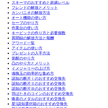
スキーマのおすすめと超越レベル
フレンドの解放とメリット
カンパニオの解放方法
オート機能の使い方
セーブのやり方
作業台の使い方
キーピックの作り方と必要個数
異聞録の解放方法と報酬
アワード一覧
アイテムの使い方
プレゼントの入手方法
覚醒のやり方
凸のやり方とメリット
イメジャリーの上げ方
魂魄玉の効率的な集め方
認知の断片Ⅰのおすすめ交換先
認知の断片Ⅱのおすすめ交換先
認知の断片Ⅲのおすすめ交換先
羽ばたきのコインのおすすめ交換先
喚喜のメダルのおすすめ交換先
星5認知選択箱のおすすめ交換先