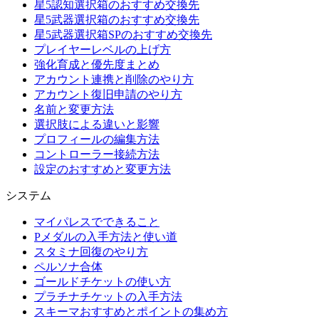
星5認知選択箱のおすすめ交換先
星5武器選択箱のおすすめ交換先
星5武器選択箱SPのおすすめ交換先
プレイヤーレベルの上げ方
強化育成と優先度まとめ
アカウント連携と削除のやり方
アカウント復旧申請のやり方
名前と変更方法
選択肢による違いと影響
プロフィールの編集方法
コントローラー接続方法
設定のおすすめと変更方法
システム
マイパレスでできること
Pメダルの入手方法と使い道
スタミナ回復のやり方
ペルソナ合体
ゴールドチケットの使い方
プラチナチケットの入手方法
スキーマおすすめとポイントの集め方