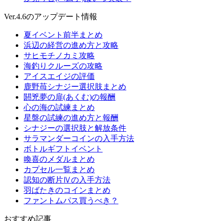
Ver.4.6のアップデート情報
夏イベント前半まとめ
浜辺の経営の進め方と攻略
サヒモチノカミ攻略
海釣りクルーズの攻略
アイスエイジの評価
鹿野苺シナジー選択肢まとめ
閼兇夢の扉(あくむ)の報酬
心の海の試練まとめ
星盤の試練の進め方と報酬
シナジーの選択肢と解放条件
サラマンダーコインの入手方法
ボトルギフトイベント
喚喜のメダルまとめ
カプセル一覧まとめ
認知の断片Ⅳの入手方法
羽ばたきのコインまとめ
ファントムパス買うべき？
おすすめ記事