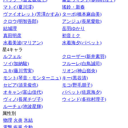
マトイ(夏川澪)
瑤鈴・新春
ヴァイオレット(芳澤かすみ)
ターボ(橋本麻由美)
クロウ(明智吾郎)
アンジュ(長尾愛歌)
結城理
岳羽ゆかり
真田明彦
初音ミク
水着美波(マリアン)
水着海夕(パペット)
星4キャラ
ルフェル
クローザー(新井素羽)
ソイ(加納駿)
フルーレ(白鳥誠司)
ユキ(藤川雪実)
リオン(神山嶺央)
モント(琴音・モンターニュ)
キー(黒谷清)
セピア(須見俊也)
モコ(野毛朋子)
オキャン(富山佳代)
パペット(佐原海夕)
ヴィノ(長尾チヅ子)
ウィンド(多祢村理子)
ルーチェ(池波星輝)
属性別
物理
火炎
氷結
電撃
疾風
念動