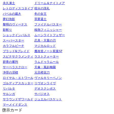
永久凍土
ドリーム＆ナイトメア
レトロディスコタイプ
煌火の洗礼
バベルの裁き
冬の女王
夢幻泡影
罪業還土
黎明のヴィーナス
ファイナルバスター
影斬り
核熱フィニッシャー
ショックインパルス
ムーンライトフェザー
スーパースター
忍具・天翼の刃
カラフルビーチ
マジカルロッド
ブラッド&ブレイド
魔改造ノート双葉SP
スピナサクラメンティ
ラストクォーター
群青の審判
ラムドゥラムール
サーベラスクロー
天傘・風起梅園
浄罪の澪標
元旦橙花刀
ロイヤル・エトワール
ヴァルキリーペノン
ゴルディアスカッター
リヴオンライヴ
リバルタ
デオスクシポス
サルンガ
サバジオス
サラウンドザワールド
ジュエルバスケット
マーメイドダンス
啓示カード