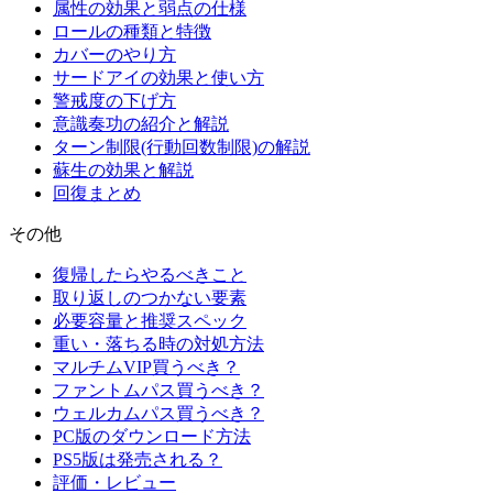
属性の効果と弱点の仕様
ロールの種類と特徴
カバーのやり方
サードアイの効果と使い方
警戒度の下げ方
意識奏功の紹介と解説
ターン制限(行動回数制限)の解説
蘇生の効果と解説
回復まとめ
その他
復帰したらやるべきこと
取り返しのつかない要素
必要容量と推奨スペック
重い・落ちる時の対処方法
マルチムVIP買うべき？
ファントムパス買うべき？
ウェルカムパス買うべき？
PC版のダウンロード方法
PS5版は発売される？
評価・レビュー