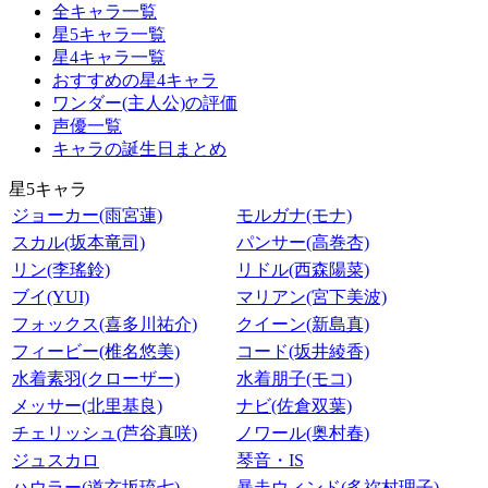
全キャラ一覧
星5キャラ一覧
星4キャラ一覧
おすすめの星4キャラ
ワンダー(主人公)の評価
声優一覧
キャラの誕生日まとめ
星5キャラ
ジョーカー(雨宮蓮)
モルガナ(モナ)
スカル(坂本竜司)
パンサー(高巻杏)
リン(李瑤鈴)
リドル(西森陽菜)
ブイ(YUI)
マリアン(宮下美波)
フォックス(喜多川祐介)
クイーン(新島真)
フィービー(椎名悠美)
コード(坂井綾香)
水着素羽(クローザー)
水着朋子(モコ)
メッサー(北里基良)
ナビ(佐倉双葉)
チェリッシュ(芦谷真咲)
ノワール(奥村春)
ジュスカロ
琴音・IS
ハウラー(道玄坂琉七)
暴走ウィンド(多祢村理子)