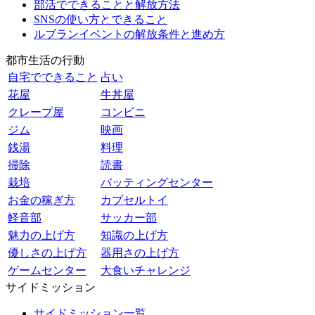
部活でできることと解放方法
SNSの使い方とできること
ルブランイベントの解放条件と進め方
都市生活の行動
自宅でできること
占い
花屋
牛丼屋
クレープ屋
コンビニ
ジム
映画
銭湯
料理
掃除
読書
栽培
バッティングセンター
お金の稼ぎ方
カプセルトイ
軽音部
サッカー部
魅力の上げ方
知識の上げ方
優しさの上げ方
器用さの上げ方
ゲームセンター
大食いチャレンジ
サイドミッション
サイドミッション一覧