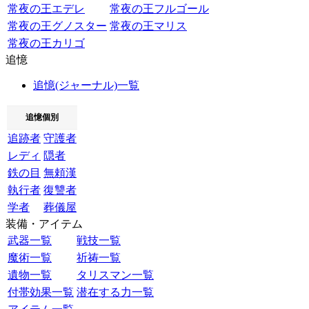
常夜の王エデレ
常夜の王フルゴール
常夜の王グノスター
常夜の王マリス
常夜の王カリゴ
追憶
追憶(ジャーナル)一覧
追憶個別
追跡者
守護者
レディ
隠者
鉄の目
無頼漢
執行者
復讐者
学者
葬儀屋
装備・アイテム
武器一覧
戦技一覧
魔術一覧
祈祷一覧
遺物一覧
タリスマン一覧
付帯効果一覧
潜在する力一覧