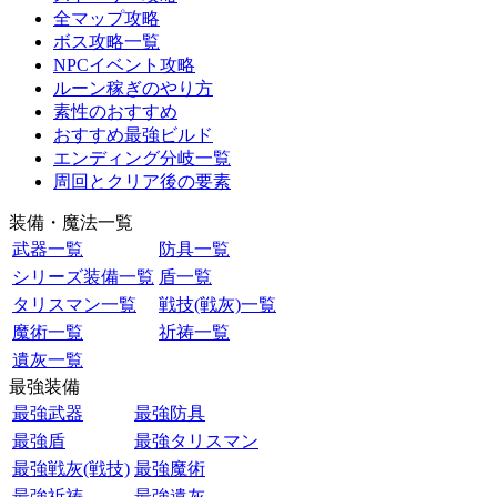
全マップ攻略
ボス攻略一覧
NPCイベント攻略
ルーン稼ぎのやり方
素性のおすすめ
おすすめ最強ビルド
エンディング分岐一覧
周回とクリア後の要素
装備・魔法一覧
武器一覧
防具一覧
シリーズ装備一覧
盾一覧
タリスマン一覧
戦技(戦灰)一覧
魔術一覧
祈祷一覧
遺灰一覧
最強装備
最強武器
最強防具
最強盾
最強タリスマン
最強戦灰(戦技)
最強魔術
最強祈祷
最強遺灰