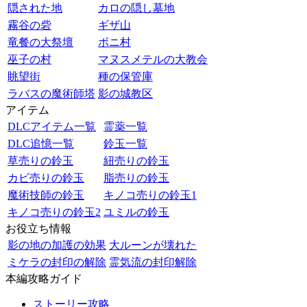
隠された地
カロの隠し墓地
霧谷の砦
ギザ山
竜餐の大祭壇
ボニ村
巫子の村
マヌスメテルの大教会
眺望街
種の保管庫
ラバスの魔術師塔
影の城教区
アイテム
DLCアイテム一覧
霊薬一覧
DLC追憶一覧
鈴玉一覧
草売りの鈴玉
紐売りの鈴玉
カビ売りの鈴玉
脂売りの鈴玉
魔術技師の鈴玉
キノコ売りの鈴玉1
キノコ売りの鈴玉2
ユミルの鈴玉
お役立ち情報
影の地の加護の効果
大ルーンが壊れた
ミケラの封印の解除
霊気流の封印解除
本編攻略ガイド
ストーリー攻略