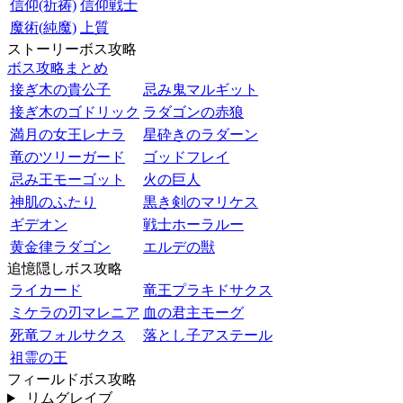
信仰(祈祷)
信仰戦士
魔術(純魔)
上質
ストーリーボス攻略
ボス攻略まとめ
接ぎ木の貴公子
忌み鬼マルギット
接ぎ木のゴドリック
ラダゴンの赤狼
満月の女王レナラ
星砕きのラダーン
竜のツリーガード
ゴッドフレイ
忌み王モーゴット
火の巨人
神肌のふたり
黒き剣のマリケス
ギデオン
戦士ホーラルー
黄金律ラダゴン
エルデの獣
追憶隠しボス攻略
ライカード
竜王プラキドサクス
ミケラの刃マレニア
血の君主モーグ
死竜フォルサクス
落とし子アステール
祖霊の王
フィールドボス攻略
リムグレイブ