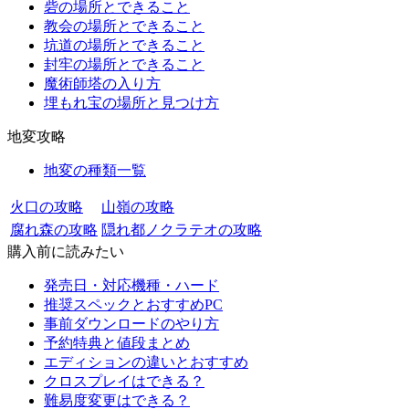
砦の場所とできること
教会の場所とできること
坑道の場所とできること
封牢の場所とできること
魔術師塔の入り方
埋もれ宝の場所と見つけ方
地変攻略
地変の種類一覧
火口の攻略
山嶺の攻略
腐れ森の攻略
隠れ都ノクラテオの攻略
購入前に読みたい
発売日・対応機種・ハード
推奨スペックとおすすめPC
事前ダウンロードのやり方
予約特典と値段まとめ
エディションの違いとおすすめ
クロスプレイはできる？
難易度変更はできる？