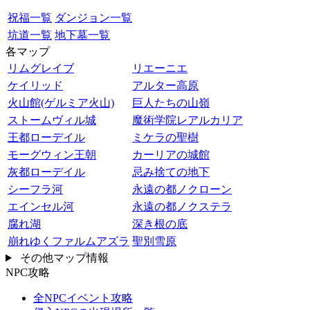
祝福一覧
ダンジョン一覧
坑道一覧
地下墓一覧
各マップ
リムグレイブ
リエーニエ
ケイリッド
アルター高原
火山館(ゲルミア火山)
巨人たちの山嶺
ストームヴィル城
魔術学院レアルカリア
王都ローデイル
ミケラの聖樹
モーグウィン王朝
カーリアの城館
灰都ローデイル
忌み捨ての地下
シーフラ河
永遠の都ノクローン
エインセル河
永遠の都ノクステラ
腐れ湖
深き根の底
崩れゆくファルムアズラ
聖別雪原
その他マップ情報
NPC攻略
全NPCイベント攻略