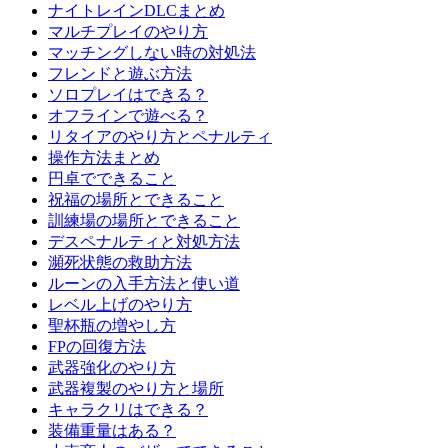
ナイトレインDLCまとめ
マルチプレイのやり方
マッチングしない時の対処法
フレンドと遊ぶ方法
ソロプレイはできる？
オフラインで遊べる？
リタイアのやり方とペナルティ
操作方法まとめ
円卓でできること
祝福の場所とできること
訓練場の場所とできること
デスペナルティと対処方法
瀕死状態の救助方法
ルーンの入手方法と使い道
レベル上げのやり方
聖杯瓶の増やし方
FPの回復方法
武器強化のやり方
武器複製のやり方と場所
キャラクリはできる？
装備重量はある？