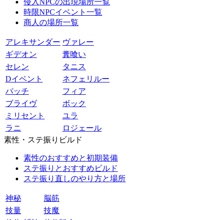
侵入NPCの出現場所一覧
時限NPCイベント一覧
商人の場所一覧
アレキサンダー
ヴァレー
ギデオン
糞喰い
セレン
タニス
Dイベント
ネフェリルー
パッチ
フィア
ブライヴ
ボック
ミリセント
ユラ
ラニ
ロジェール
素性・ステ振りビルド
素性のおすすめと初期装備
ステ振りとおすすめビルド
ステ振り直しのやり方と場所
神秘
脳筋
技量
技魔