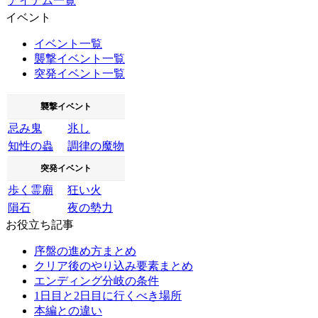
アイテム一覧
イベント
イベント一覧
襲撃イベント一覧
突発イベント一覧
襲撃イベント
忌み鬼
兆し
知性の蟲
調律の魔物
突発イベント
歩く霊廟
狂い火
隕石
夜の勢力
お役立ち記事
序盤の進め方まとめ
クリア後のやり込み要素まとめ
エンディング分岐の条件
1日目と2日目に行くべき場所
本編との違い