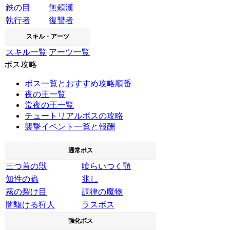
鉄の目
無頼漢
執行者
復讐者
スキル・アーツ
スキル一覧
アーツ一覧
ボス攻略
ボス一覧とおすすめ攻略順番
夜の王一覧
常夜の王一覧
チュートリアルボスの攻略
襲撃イベント一覧と報酬
通常ボス
三つ首の獣
喰らいつく顎
知性の蟲
兆し
霧の裂け目
調律の魔物
闇駆ける狩人
ラスボス
強化ボス