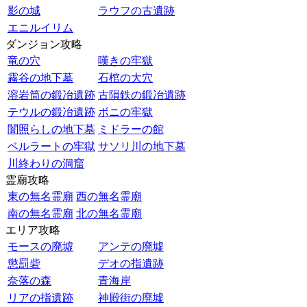
影の城
ラウフの古遺跡
エニルイリム
ダンジョン攻略
竜の穴
嘆きの牢獄
霧谷の地下墓
石棺の大穴
溶岩筒の鍛冶遺跡
古隕鉄の鍛冶遺跡
テウルの鍛冶遺跡
ボニの牢獄
闇照らしの地下墓
ミドラーの館
ベルラートの牢獄
サソリ川の地下墓
川終わりの洞窟
霊廟攻略
東の無名霊廟
西の無名霊廟
南の無名霊廟
北の無名霊廟
エリア攻略
モースの廃墟
アンテの廃墟
懲罰砦
デオの指遺跡
奈落の森
青海岸
リアの指遺跡
神殿街の廃墟