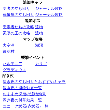
追加キャラ
学者の立ち回り
ジャーナル攻略
葬儀屋の立ち回り
ジャーナル攻略
追加ボス
安寧者たちの攻略
遺物
瓦礫の王の攻略
遺物
マップ攻略
大空洞
湖沼
鍛冶村
襲撃イベント
ハルモニア
カリゴ
グラディウス
深き夜
深き夜の立ち回りとおすすめキャラ
深き夜の遺物効果一覧
おすすめ深層の遺物効果
深き夜の付帯効果一覧
ユニーク武器(赤武器)一覧