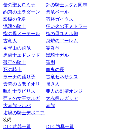
蕾の聖女ロミナ
針の騎士レダと同志
約束の王ラダーン
暴竜ベール
影樹の化身
宿将ガイウス
泥濘の騎士
狂い火の王ミドラー
指の母メーテール
指の母ユミル卿
古竜人
焼炉のゴーレム
ギザ山の飛竜
霊炎竜
黒騎士エドレッド
黒騎士ガルー
孤牢の騎士
羅刹
死の騎士
血鬼の長
ラーナの踊り子
古竜セネサクス
責問の古老イオリ
嘆き人
呪剣士ラビリス
亜人の剣聖オンジ
亜人の女王マルガ
大赤熊ルガリア
大赤熊ラルバ
赤熊
坩堝の騎士デボニア
装備
DLC武器一覧
DLC防具一覧