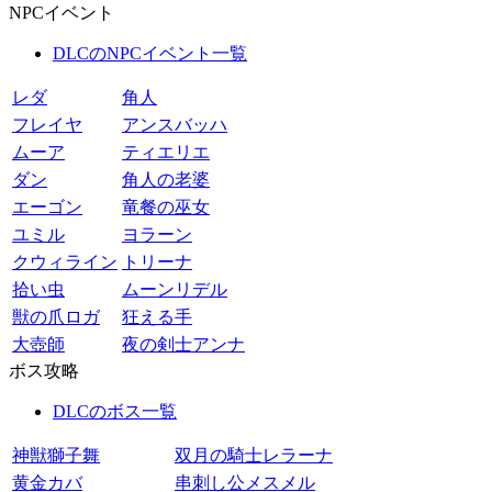
NPCイベント
DLCのNPCイベント一覧
レダ
角人
フレイヤ
アンスバッハ
ムーア
ティエリエ
ダン
角人の老婆
エーゴン
竜餐の巫女
ユミル
ヨラーン
クウィライン
トリーナ
拾い虫
ムーンリデル
獣の爪ロガ
狂える手
大壺師
夜の剣士アンナ
ボス攻略
DLCのボス一覧
神獣獅子舞
双月の騎士レラーナ
黄金カバ
串刺し公メスメル