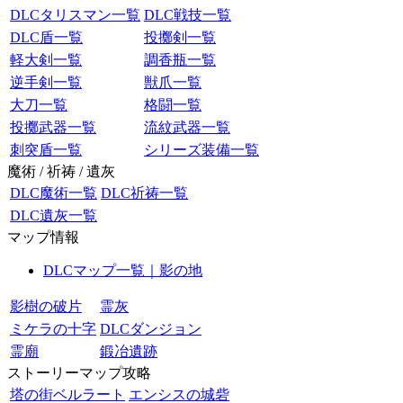
DLCタリスマン一覧
DLC戦技一覧
DLC盾一覧
投擲剣一覧
軽大剣一覧
調香瓶一覧
逆手剣一覧
獣爪一覧
大刀一覧
格闘一覧
投擲武器一覧
流紋武器一覧
刺突盾一覧
シリーズ装備一覧
魔術 / 祈祷 / 遺灰
DLC魔術一覧
DLC祈祷一覧
DLC遺灰一覧
マップ情報
DLCマップ一覧｜影の地
影樹の破片
霊灰
ミケラの十字
DLCダンジョン
霊廟
鍛冶遺跡
ストーリーマップ攻略
塔の街ベルラート
エンシスの城砦