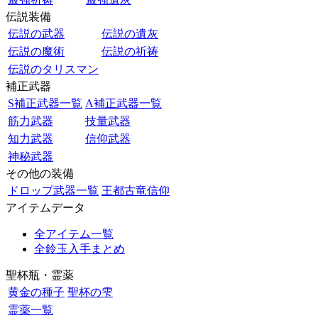
伝説装備
伝説の武器
伝説の遺灰
伝説の魔術
伝説の祈祷
伝説のタリスマン
補正武器
S補正武器一覧
A補正武器一覧
筋力武器
技量武器
知力武器
信仰武器
神秘武器
その他の装備
ドロップ武器一覧
王都古竜信仰
アイテムデータ
全アイテム一覧
全鈴玉入手まとめ
聖杯瓶・霊薬
黄金の種子
聖杯の雫
霊薬一覧