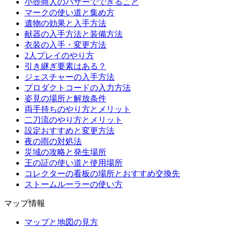
小壺商人のバザーでできること
マークの使い道と集め方
遺物の効果と入手方法
献器の入手方法と装備方法
衣装の入手・変更方法
2人プレイのやり方
引き継ぎ要素はある？
ジェスチャーの入手方法
プロダクトコードの入力方法
姿見の場所と解放条件
両手持ちのやり方とメリット
二刀流のやり方とメリット
設定おすすめと変更方法
夜の雨の対処法
災域の攻略と発生場所
王の証の使い道と使用場所
コレクターの看板の場所とおすすめ交換先
ストームルーラーの使い方
マップ情報
マップと地図の見方