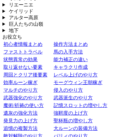
リエーニエ
ケイリッド
アルター高原
巨人たちの山嶺
地下
お役立ち
初心者情報まとめ
操作方法まとめ
ファストトラベル
馬の入手方法
状態異常の効果
能力補正の違い
取り返せない要素
キャラクリ作成
周回とクリア後要素
レベル上げのやり方
効率ルーン稼ぎ
モーグウィン王朝稼ぎ
マルチのやり方
侵入のやり方
武器強化のやり方
武器派生のやり方
魔術/祈祷の使い方
記憶スロットの増やし方
遺灰の強化方法
強靭度の上げ方
発見力の上げ方
聖杯瓶の増やし方
追憶の複製方法
大ルーンの装備方法
敵対解除のやり方
パリィのやり方