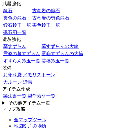
武器強化
鍛石
古竜岩の鍛石
喪色の鍛石
古竜岩の喪色鍛石
鍛石鈴玉一覧
喪色鈴玉一覧
砥石刃一覧
遺灰強化
墓すずらん
墓すずらんの大輪
霊姿の墓すずらん
霊姿すずらんの大輪
すずらん鈴玉一覧
霊姿鈴玉一覧
装備
お守り袋
メモリストーン
大ルーン
追憶
アイテム作成
製法書一覧
製作素材一覧
その他アイテム一覧
マップ攻略
全マップツール
地図断片の場所