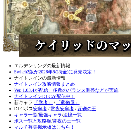
エルデンリングの最新情報
Switch2版が2026年8/28(金)に発売決定！
ナイトレインの最新情報
ナイトレイン攻略情報まとめ
Ver. 1.03.4が配信、多数のバランス調整などが実施
ナイトレインDLCが配信中！
新キャラ
「学者」
/
「葬儀屋」
DLCボス
安寧者
/
常夜安寧者
/
瓦礫の王
キャラ一覧
/
最強キャラ
/
追憶一覧
ボス一覧と攻略順
/
常夜の王一覧
マルチ募集掲示板はこちら！