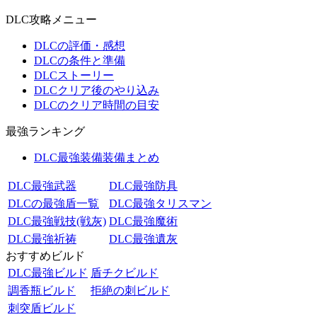
DLC攻略メニュー
DLCの評価・感想
DLCの条件と準備
DLCストーリー
DLCクリア後のやり込み
DLCのクリア時間の目安
最強ランキング
DLC最強装備装備まとめ
DLC最強武器
DLC最強防具
DLCの最強盾一覧
DLC最強タリスマン
DLC最強戦技(戦灰)
DLC最強魔術
DLC最強祈祷
DLC最強遺灰
おすすめビルド
DLC最強ビルド
盾チクビルド
調香瓶ビルド
拒絶の刺ビルド
刺突盾ビルド