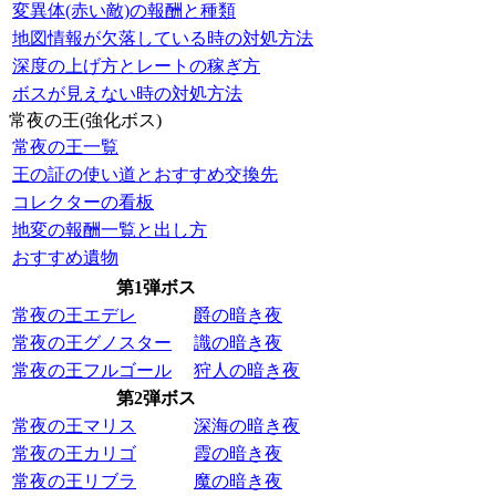
変異体(赤い敵)の報酬と種類
地図情報が欠落している時の対処方法
深度の上げ方とレートの稼ぎ方
ボスが見えない時の対処方法
常夜の王(強化ボス)
常夜の王一覧
王の証の使い道とおすすめ交換先
コレクターの看板
地変の報酬一覧と出し方
おすすめ遺物
第1弾ボス
常夜の王エデレ
爵の暗き夜
常夜の王グノスター
識の暗き夜
常夜の王フルゴール
狩人の暗き夜
第2弾ボス
常夜の王マリス
深海の暗き夜
常夜の王カリゴ
霞の暗き夜
常夜の王リブラ
魔の暗き夜