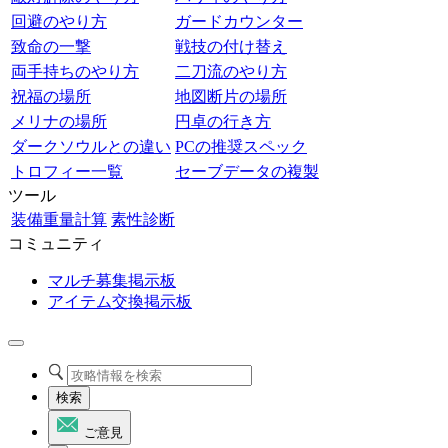
回避のやり方
ガードカウンター
致命の一撃
戦技の付け替え
両手持ちのやり方
二刀流のやり方
祝福の場所
地図断片の場所
メリナの場所
円卓の行き方
ダークソウルとの違い
PCの推奨スペック
トロフィー一覧
セーブデータの複製
ツール
装備重量計算
素性診断
コミュニティ
マルチ募集掲示板
アイテム交換掲示板
検索
ご意見